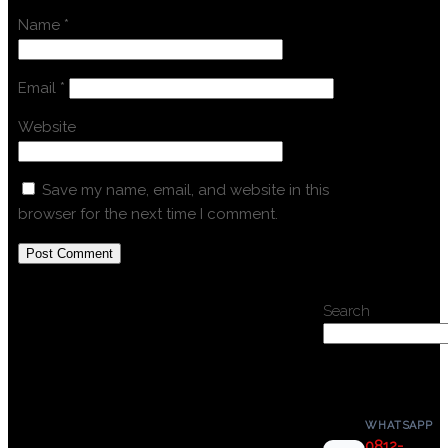
Name
*
Email
*
Website
Save my name, email, and website in this
browser for the next time I comment.
Search
WHATSAPP
0812-