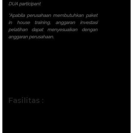
DUA participant
*Apabila perusahaan membutuhkan paket
in house training, anggaran investasi
pelatihan dapat menyesuaikan dengan
anggaran perusahaan.
Ayo, jangan ragu lagi! Daftarkan
segera dengan chat melalui
pesan Whatsapp (Fast
Respons). Dapatkan
pengalaman terbaik dari tim
trainer yang berkompeten.
Fasilitas :
Module / Handout
Sertifikat
FREE Bag or backpack (Tas Training)