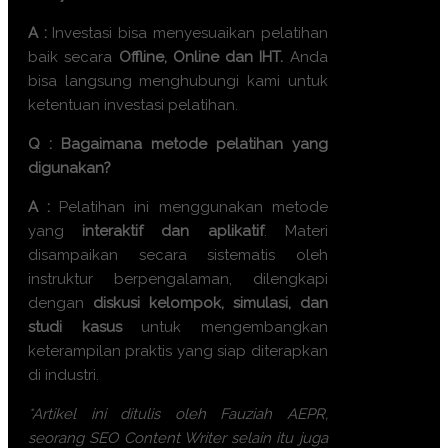
A :
Investasi bisa menyesuaikan pelatihan
baik secara
Offline, Online dan IHT.
Anda
bisa langsung menghubungi kami untuk
ketentuan investasi pelatihan.
Q : Bagaimana metode pelatihan yang
digunakan?
A :
Pelatihan ini menggunakan metode
yang
interaktif dan aplikatif
. Materi
disampaikan secara sistematis oleh
instruktur berpengalaman, dilengkapi
dengan
diskusi kelompok, simulasi, dan
studi kasus
untuk mengembangkan
keterampilan praktis yang siap diterapkan
di industri.
*Artikel ini ditulis oleh Fauziah AEPR,
seorang SEO Content Writer selain itu juga