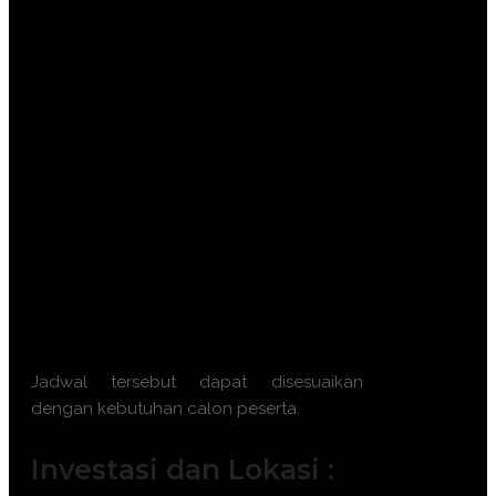
8 September 2026 || 16 – 17
September 2026 || 21 – 22 September
2026
Batch 10 : 7 – 8 Oktober 2026 || 12 –
13 Oktober 2026 || 21 – 22 Oktober
2026 || 26 – 27 Oktober 2026
Batch 11 : 4 – 5 November 2026 || 9 –
10 November 2026 || 18 – 19
November 2026 || 23 – 24 November
2026
Batch 12 : 2 – 3 Desember 2026 || 7 –
8 Desember 2026 || 16 – 17 Desember
2026 || 21 – 22 Desember 2026
Jadwal tersebut dapat disesuaikan
dengan kebutuhan calon peserta.
Investasi dan Lokasi :