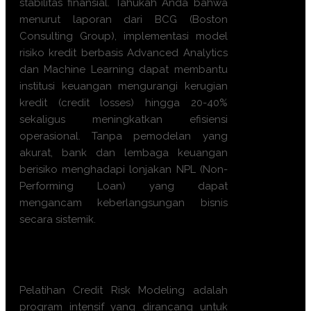
stabilitas finansial. Tahukah Anda bahwa
menurut laporan dari BCG (Boston
Consulting Group), implementasi model
risiko kredit berbasis Advanced Analytics
dan Machine Learning dapat membantu
institusi keuangan mengurangi kerugian
kredit (credit losses) hingga 20-40%
sekaligus meningkatkan efisiensi
operasional. Tanpa pemodelan yang
akurat, bank dan lembaga keuangan
berisiko menghadapi lonjakan NPL (Non-
Performing Loan) yang dapat
mengancam keberlangsungan bisnis
secara sistemik.
Apa manfaat Training
Credit
Risk Modeling ini?
Pelatihan Credit Risk Modeling adalah
program intensif yang dirancang untuk