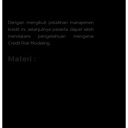
model dalam berbagai skenario
ekonomi.
Dengan mengikuti pelatihan manajemen
kredit ini, selanjutnya peserta dapat lebih
mendalami pengetahuan mengenai
Credit Risk Modeling
.
Materi :
Introduction to Credit Risk Analytics &
Regulatory Landscape (Basel IV/IFRS
9)
Data Pre-processing and Exploratory
Data Analysis (EDA)
Scorecard Development: Application
& Behavioral Scoring
Machine Learning Techniques in