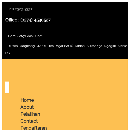
+6282323833308
Office : (0274) 4530527
Berdiklat@gmail.com
Jl Besi Jangkang KM 1 (Ruko Pagar Batik), Klidon, Sukoharjo, Ngaglik, Sleman
DIY
Home
About
Pelatihan
Contact
Pendaftaran