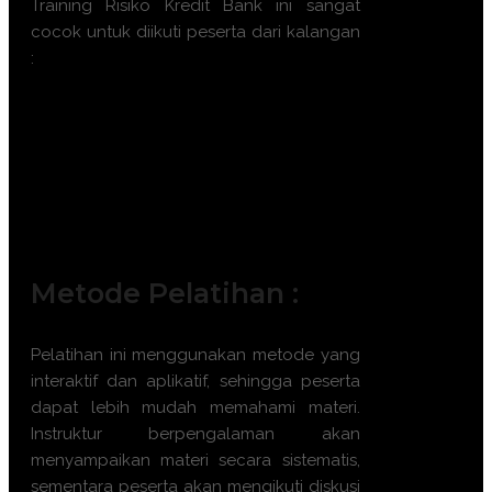
Training Risiko Kredit Bank ini sangat
cocok untuk diikuti peserta dari kalangan
:
Credit Risk Analyst
Data Scientist di Sektor
Perbankan/Fintech
Risk Management Officer
Credit Modeler & Quantitative Analyst
Auditor Internal Sektor Keuangan
Metode Pelatihan :
Pelatihan ini menggunakan metode yang
interaktif dan aplikatif, sehingga peserta
dapat lebih mudah memahami materi.
Instruktur berpengalaman akan
menyampaikan materi secara sistematis,
sementara peserta akan mengikuti diskusi