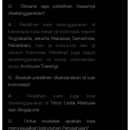
Q : Dimana saja pelatihan biasanya
diselenggarakan?
A :
Pelatihan kami selenggarakan di
beberapa kota besar di Indonesia seperti
Yogyakarta, Jakarta, Makassar, Samarinda,
Pekanbaru.
Dan di kota-kota lain di
seluruh Indonesia. Pelatihan juga dapat
diselenggarakan di lokasi perusahaan
anda (
In-House Training)
.
Q : Bisakah pelatihan dilaksanakan di luar
Indonesia?
A :
Pelatihan kami juga bisa
diselenggarakan di
Timor Leste, Malaysia
dan Singapore.
Q : Untuk investasi apakah bisa
menyesuaikan kebutuhan Perusahaan?