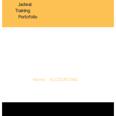
Jadwal
Training
Portofolio
TRAINING CREDIT
RISK MODELING
You Are Here :
Home
/
ACCOUNTING
/
TRAINING
CREDIT RISK MODELING