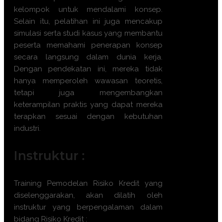
kelompok untuk mendalami konsep.
Selain itu, pelatihan ini juga mencakup
simulasi serta studi kasus yang membantu
peserta memahami penerapan konsep
secara langsung dalam dunia kerja.
Dengan pendekatan ini, mereka tidak
hanya memperoleh wawasan teoretis,
tetapi juga mengembangkan
keterampilan praktis yang dapat mereka
terapkan sesuai dengan kebutuhan
industri.
Instruktur :
Training Pemodelan Risiko Kredit yang
diselenggarakan, akan dilatih oleh
instruktur yang berpengalaman dalam
bidang Risiko Kredit :