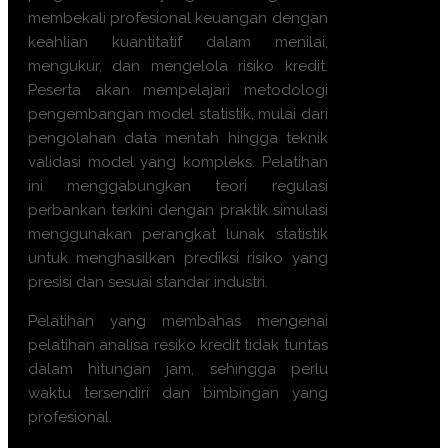
membekali profesional keuangan dengan
keahlian kuantitatif dalam menilai,
mengukur, dan mengelola risiko kredit.
Peserta akan mempelajari metodologi
pengembangan model statistik, mulai dari
pengolahan data mentah hingga teknik
validasi model yang kompleks. Pelatihan
ini menggabungkan teori regulasi
perbankan terkini dengan praktik simulasi
menggunakan perangkat lunak statistik
untuk menghasilkan prediksi risiko yang
presisi dan sesuai standar industri.
Pelatihan yang membahas mengenai
pelatihan analisa resiko kredit tidak tuntas
dalam hitungan jam, sehingga perlu
waktu tersendiri dan bimbingan yang
profesional.