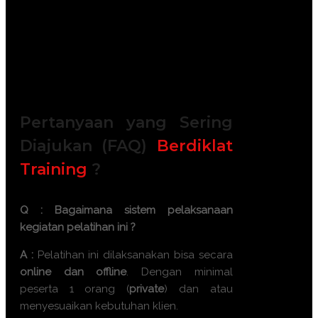
Training Kit (Dokumentasi photo,
Blocknote, ATK, etc)
2x Coffee Break & 1 Lunch, Dinner
FREE Souvenir Exclusive
Training room full AC and Multimedia
Pertanyaan yang Sering
Diajukan (FAQ)
Berdiklat
Training
?
Q : Bagaimana sistem pelaksanaan
kegiatan pelatihan ini ?
A :
Pelatihan ini dilaksanakan bisa secara
online dan offline
. Dengan minimal
peserta 1 orang (
private
) dan atau
menyesuaikan kebutuhan klien.