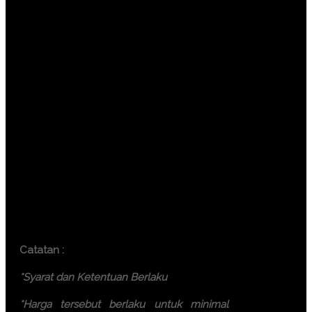
Jakarta ( 6.500.000 IDR / participant)
Bandung ( 6.000.000 IDR /
participant)
Surabaya ( 7.500.000 IDR /
participant)
Makassar ( 7.500.000 IDR /
participant)
Yogyakarta (6.000.000 IDR /
participant)
Bali ( 7.500.000 IDR / participant)
Lombok ( 7.500.000 IDR /
participant)
Batam ( 7.500.000 IDR / participant)
Catatan :
*Syarat dan Ketentuan Berlaku
*Harga tersebut berlaku untuk minimal