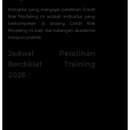
Instruktur yang mengajar pelatihan
Credit
Risk Modeling
ini adalah instruktur yang
berkompeten di bidang
Credit Risk
Modeling
ini baik dari kalangan akademisi
maupun praktisi.
Jadwal Pelatihan
Berdiklat Training
2026 :
Batch 1 : 5 - 6 Januari 2026 || 14 – 15
Januari 2026 || 19 – 20 Januari 2026 ||
|| 28 – 29 Januari 2026
Batch 2 : 2 – 3 Februari 2026 || 11 – 12
Februari 2026 || 18 – 19 Februari 2026
|| 23 – 24 Februari 2026