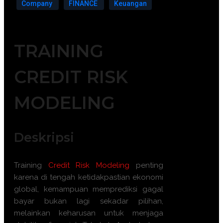
Company
FINANCE
Keuangan
TRAINING
CREDIT RISK
MODELING
Deskripsi
Training
Credit Risk Modeling
penting
karena di tengah ketidakpastian ekonomi
global, kemampuan memprediksi gagal
bayar bukan lagi sekadar pilihan,
melainkan keharusan untuk menjaga