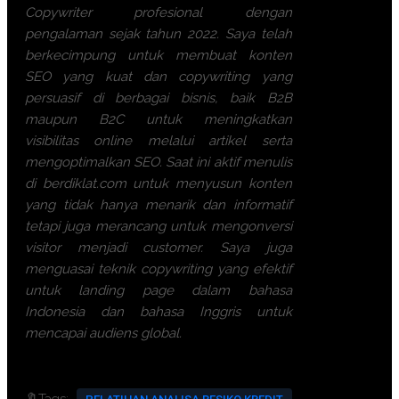
Copywriter profesional dengan
pengalaman sejak tahun 2022. Saya telah
berkecimpung untuk membuat konten
SEO yang kuat dan copywriting yang
persuasif di berbagai bisnis, baik B2B
maupun B2C untuk meningkatkan
visibilitas online melalui artikel serta
mengoptimalkan SEO. Saat ini aktif menulis
di berdiklat.com untuk menyusun konten
yang tidak hanya menarik dan informatif
tetapi juga merancang untuk mengonversi
visitor menjadi customer. Saya juga
menguasai teknik copywriting yang efektif
untuk landing page dalam bahasa
Indonesia dan bahasa Inggris untuk
mencapai audiens global.
🔖Tags: