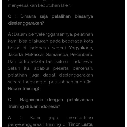
menyesuaikan kebutuhan klien.
Q : Dimana saja pelatihan biasanya
diselenggarakan?
A :
Dalam penyelenggaraannya, pelatihan
kami bisa dilakukan pada beberapa kota
besar di Indonesia seperti
Yogyakarta,
Jakarta, Makassar, Samarinda, Pekanbaru.
Dan di kota-kota lain seluruh Indonesia.
Selain itu, apabila peserta berkenan,
pelatihan juga dapat diselenggarakan
secara langsung di perusahaan anda (
In-
House Training)
.
Q : Bagaimana dengan pelaksanaan
Training di luar Indonesia?
A :
Kami juga memfasilitasi
penyelenggaraan training di
Timor Leste,