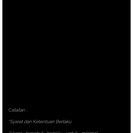
Jakarta ( 6.500.000 IDR / participant)
Bandung ( 6.000.000 IDR /
participant)
Surabaya ( 7.500.000 IDR /
participant)
Makassar ( 7.500.000 IDR /
participant)
Yogyakarta (6.000.000 IDR /
participant)
Bali ( 7.500.000 IDR / participant)
Lombok ( 7.500.000 IDR /
participant)
Batam ( 7.500.000 IDR / participant)
Catatan :
*Syarat dan Ketentuan Berlaku