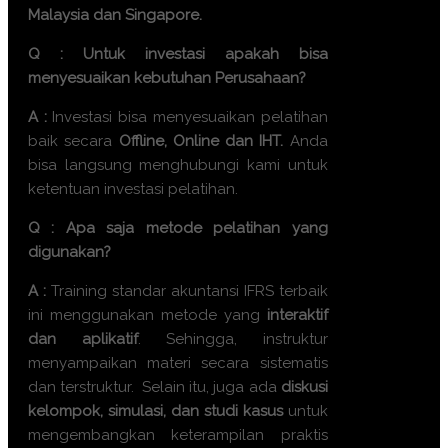
Malaysia dan Singapore.
Q : Untuk investasi apakah bisa
menyesuaikan kebutuhan Perusahaan?
A :
Investasi bisa menyesuaikan pelatihan
baik secara
Offline, Online dan IHT.
Anda
bisa langsung menghubungi kami untuk
ketentuan investasi pelatihan.
Q : Apa saja metode pelatihan yang
digunakan?
A :
Training
standar akuntansi IFRS terbaik
ini menggunakan metode yang
interaktif
dan aplikatif
. Sehingga, instruktur
menyampaikan materi secara sistematis
dan terstruktur. Selain itu, juga ada
diskusi
kelompok, simulasi, dan studi kasus
untuk
mengembangkan keterampilan praktis