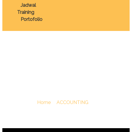
Jadwal
Training
Portofolio
TRAINING IFRS FOR
CORPORATE
REPORTING
You Are Here :
Home
/
ACCOUNTING
/
TRAINING IFRS
FOR CORPORATE REPORTING