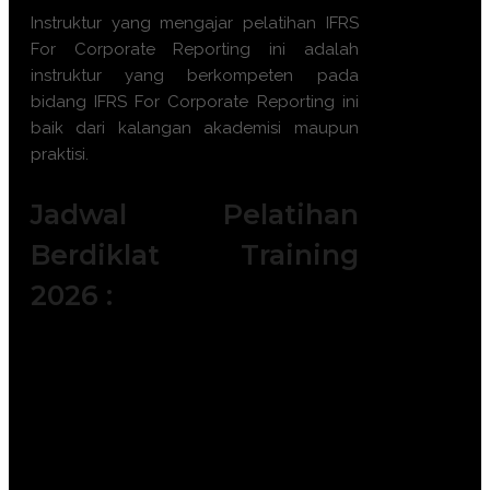
Instruktur yang mengajar pelatihan
IFRS
For Corporate Reporting
ini adalah
instruktur yang berkompeten pada
bidang
IFRS For Corporate Reporting
ini
baik dari kalangan akademisi maupun
praktisi.
Jadwal Pelatihan
Berdiklat Training
2026 :
Batch 1 : 5 - 6 Januari 2026 || 14 – 15
Januari 2026 || 19 – 20 Januari 2026 ||
|| 28 – 29 Januari 2026
Batch 2 : 2 – 3 Februari 2026 || 11 – 12
Februari 2026 || 18 – 19 Februari 2026
|| 23 – 24 Februari 2026