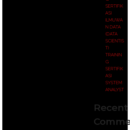
SERTIFIK
ASI
ILMUWA
N DATA
(DATA
SCIENTIS
T)
TRAININ
G
SERTIFIK
ASI
SYSTEM
ANALYST
Recent
Comme