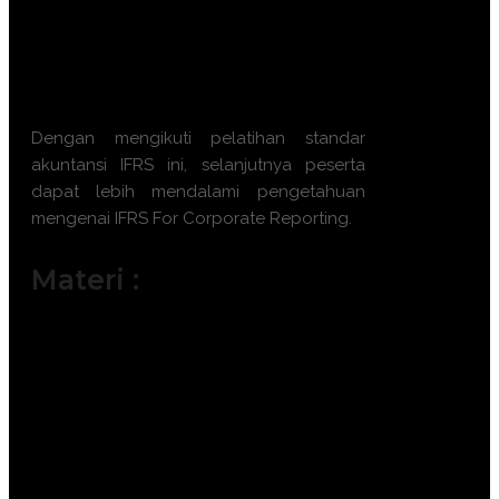
keuangan perusahaan.
Mengintegrasikan pelaporan
keuangan dengan standar
pengungkapan keberlanjutan (ISSB).
Dengan mengikuti
pelatihan standar
akuntansi IFRS
ini, selanjutnya peserta
dapat lebih mendalami pengetahuan
mengenai
IFRS For Corporate Reporting
.
Materi :
Conceptual Framework for Financial
Reporting
IFRS 15: Revenue from Contracts with
Customers
IFRS 16: Leases and Latest
Amendments