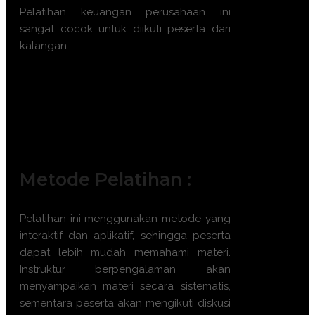
Pelatihan
keuangan perusahaan
ini
sangat cocok untuk diikuti peserta dari
kalangan :
Chief Financial Officer (CFO)
Financial Controller
Akuntan Publik dan Auditor
Manajer Konsolidasi dan Pelaporan
Analis Keuangan Investasi
Metode Pelatihan :
Pelatihan ini menggunakan metode yang
interaktif dan aplikatif, sehingga peserta
dapat lebih mudah memahami materi.
Instruktur berpengalaman akan
menyampaikan materi secara sistematis,
sementara peserta akan mengikuti diskusi