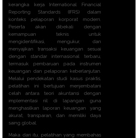
kerangka kerja International Financial
Reporting Standards (IFRS) dalam
konteks pelaporan korporat modern.
Peserta akan dibekali dengan
kemampuan teknis untuk
mengidentifikasi, mengukur, dan
menyajikan transaksi keuangan sesuai
dengan standar internasional terbaru,
termasuk pembaruan pada instrumen
keuangan dan pelaporan keberlanjutan.
Melalui pendekatan studi kasus praktis,
pelatihan ini bertujuan menjembatani
celah antara teori akuntansi dengan
implementasi riil di lapangan guna
menghasilkan laporan keuangan yang
akurat, transparan, dan memiliki daya
saing global.
Maka dari itu, pelatihan yang membahas