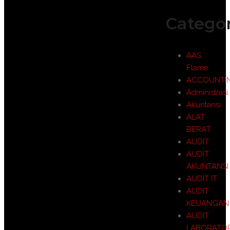
Categor
AAS
Flame
ACCOUNTI
Administrasi
Akuntansi
ALAT
BERAT
AUDIT
AUDIT
AKUNTANSI
AUDIT IT
AUDIT
KEUANGAN
AUDIT
LABORATO