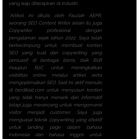
yang siap diterapkan di industri.
*Artikel ini ditulis oleh Fauziah AEPR,
seorang SEO Content Writer selain itu juga
Copywriter profesional dengan
pengalaman sejak tahun 2022. Saya telah
berkecimpung untuk membuat konten
SEO yang kuat dan copywriting yang
persuasif di berbagai bisnis, baik B2B
maupun B2C untuk meningkatkan
visibilitas online melalui artikel serta
mengoptimalkan SEO. Saat ini aktif menulis
di berdiklat.com untuk menyusun konten
yang tidak hanya menarik dan informatif
tetapi juga merancang untuk mengonversi
visitor menjadi customer. Saya juga
menguasai teknik copywriting yang efektif
untuk landing page dalam bahasa
Indonesia dan bahasa Inggris untuk