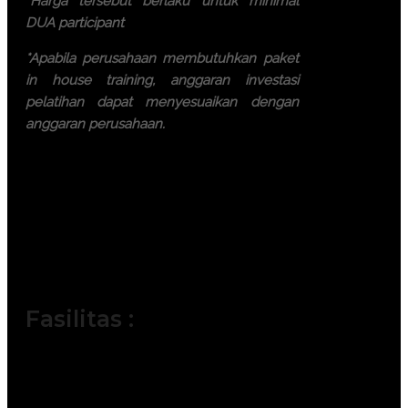
*Harga tersebut berlaku untuk minimal
DUA participant
*Apabila perusahaan membutuhkan paket
in house training, anggaran investasi
pelatihan dapat menyesuaikan dengan
anggaran perusahaan.
Ayo, jangan ragu lagi! Daftarkan
segera dengan chat melalui
pesan Whatsapp (Fast
Respons). Dapatkan
pengalaman terbaik dari tim
trainer yang berkompeten.
Fasilitas :
Module / Handout
Sertifikat