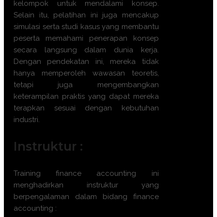
kelompok untuk mendalami konsep.
Selain itu, pelatihan ini juga mencakup
simulasi serta studi kasus yang membantu
peserta memahami penerapan konsep
secara langsung dalam dunia kerja.
Dengan pendekatan ini, mereka tidak
hanya memperoleh wawasan teoretis,
tetapi juga mengembangkan
keterampilan praktis yang dapat mereka
terapkan sesuai dengan kebutuhan
industri.
Instruktur :
Training
finance accounting
ini
menghadirkan instruktur yang
berpengalaman dalam bidang
finance
accounting
: