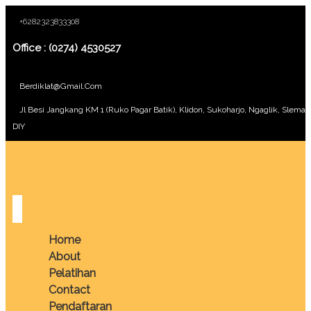
+6282323833308
Office : (0274) 4530527
Berdiklat@gmail.com
Jl Besi Jangkang KM 1 (Ruko Pagar Batik), Klidon, Sukoharjo, Ngaglik, Sleman
DIY
Home
About
Pelatihan
Contact
Pendaftaran