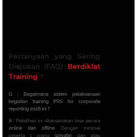
FREE Bag or backpack (Tas Training)
Training Kit (Dokumentasi photo,
Blocknote, ATK, etc)
2x Coffee Break & 1 Lunch, Dinner
FREE Souvenir Exclusive
Training room full AC and Multimedia
Pertanyaan yang Sering
Diajukan (FAQ)
Berdiklat
Training
?
Q : Bagaimana sistem pelaksanaan
kegiatan
training IFRS for corporate
reporting 2026
ini ?
A :
Pelatihan ini dilaksanakan bisa secara
online dan offline
. Dengan minimal
peserta 1 orang (
private
) dan atau