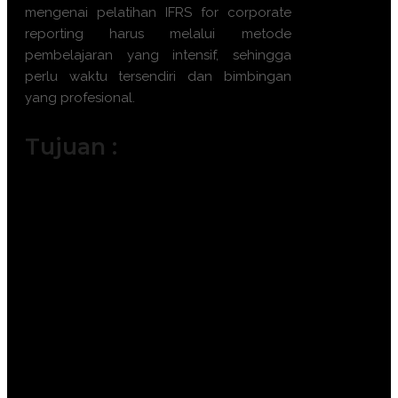
mengenai
pelatihan IFRS for corporate
reporting
harus melalui metode
pembelajaran yang intensif, sehingga
perlu waktu tersendiri dan bimbingan
yang profesional.
Tujuan :
Menguasai prinsip dan konsep dasar
kerangka pelaporan IFRS terkini.
Memahami teknik pengakuan dan
pengukuran aset, liabilitas,
pendapatan, dan beban.
Mampu menyusun laporan keuangan
konsolidasi yang memenuhi standar
internasional.
Menganalisis dampak perubahan
standar IFRS terhadap kinerja