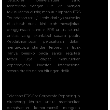
pelaporan berkelanjutan yang
terintegrasi dengan IFRS kini menjadi
fokus utama dunia; menurut laporan IFRS
Foundation (2025), lebih dari 150 yurisdiksi
di seluruh dunia kini telah mewajibkan
penggunaan standar IFRS untuk seluruh
entitas yang akuntabel secara publik.
Ketidakmampuan perusahaan dalam
mengadopsi standar terbaru ini tidak
hanya berisiko pada sanksi regulasi,
tetapi juga dapat menurunkan
kepercayaan investor internasional
secara drastis dalam hitungan detik.
Apa manfaat Training
IFRS For
Corporate Reporting ini?
Pelatihan IFRS For Corporate Reporting ini
dirancang khusus untuk memberikan
pemahaman komprehensif mengenai