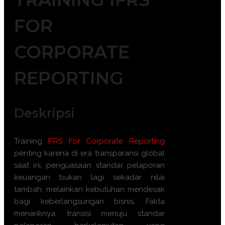
FOR
CORPORATE
REPORTING
Deskripsi
Training
IFRS For Corporate Reporting
penting karena di era transparansi global
saat ini, penguasaan standar pelaporan
keuangan bukan lagi sekadar nilai
tambah, melainkan kebutuhan mendesak
bagi keberlangsungan bisnis. Fakta
menariknya, transisi menuju standar