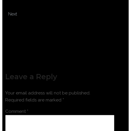
UNTUK PENGAMBILAN KEPUTUSAN
TRAINING INDUSTRIAL
Next
CHEMICAL HANDLING PRACTICES
Leave a Reply
Your email address will not be published.
Required fields are marked
*
Comment
*