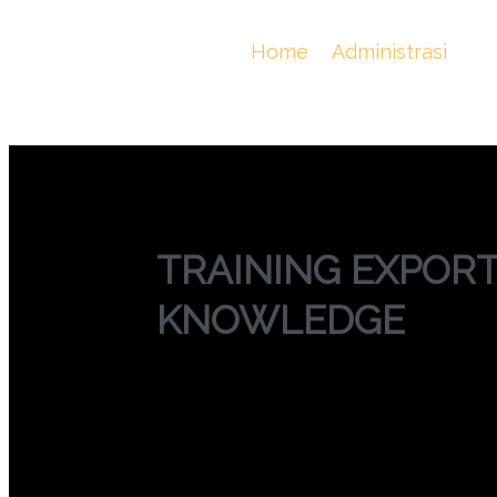
TRAINING EX
You Are Here :
Home
/
Administrasi
/
T
TRAINING EXPORT
KNOWLEDGE