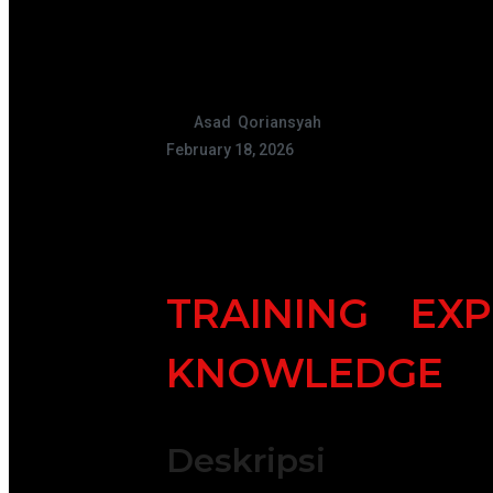
Asad Qoriansyah
February 18, 2026
TRAINING EX
KNOWLEDGE
Deskripsi