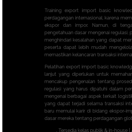
Training export import basic knowled
perdagangan internasional, karena me
ekspor dan impor. Namun, di tenga
pengetahuan dasar mengenai regulasi, 
menghindari kesalahan yang dapat merug
peserta dapat lebih mudah mengelol
memastikan kelancaran transaksi interna
Pelatihan export import basic knowled
lanjut yang diperlukan untuk memahami
mencakup pengenalan tentang prosedur
regulasi yang harus dipatuhi dalam pe
mengenai berbagai aspek terkait logist
yang dapat terjadi selama transaksi in
baru memulai karir di bidang ekspor
dasar mereka tentang perdagangan glob
. Tersedia kelas publik & in-house |