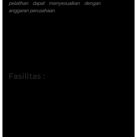
pelatihan dapat menyesuaikan dengan
anggaran perusahaan.
Ayo, jangan ragu lagi! Daftarkan
segera dengan chat melalui
pesan Whatsapp (Fast
Respons). Dapatkan
pengalaman terbaik dari tim
trainer yang berkompeten.
Fasilitas :
Module / Handout
Sertifikat
FREE Bag or backpack (Tas Training)
Training Kit (Dokumentasi photo,
Blocknote, ATK, etc)
2x Coffee Break & 1 Lunch, Dinner