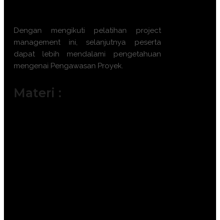
efisiensi proyek.
Dengan mengikuti
pelatihan project
management
ini, selanjutnya peserta
dapat lebih mendalami pengetahuan
mengenai
Pengawasan Proyek
.
Materi :
Manajemen Pengawasan Proyek
Berbasis Digital.
Implementasi Building Information
Modeling (BIM) dalam Pengawasan.
Audit Mutu dan Pengendalian Kualitas
Material.
Teknik Audit Forensik Jadwal Proyek
(Delay Analysis).
Penggunaan Drone dan IoT untuk