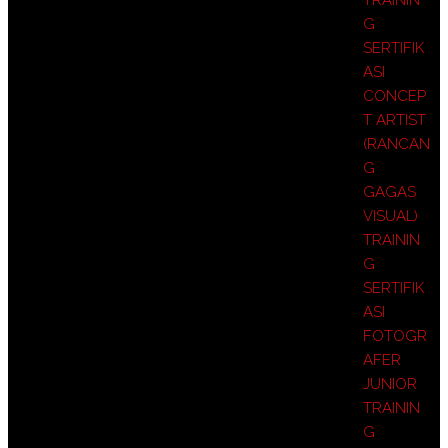
G
SERTIFIK
ASI
CONCEP
T ARTIST
(RANCAN
G
GAGAS
VISUAL)
TRAININ
G
SERTIFIK
ASI
FOTOGR
AFER
JUNIOR
TRAININ
G