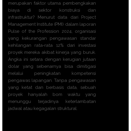
merupakan faktor utama pembengkakan
biaya di sektor konstruksi dan
infrastruktur? Menurut data dari Project
Management Institute (PMI) dalam laporan
Pulse of the Profession 2024, organisasi
yang kekurangan pengawasan standar
kehilangan rata-rata 12% dari investasi
proyek mereka akibat kinerja yang buruk.
Angka ini setara dengan kerugian jutaan
dolar yang sebenarnya bisa dimitigasi
melalui peningkatan kompetensi
pengawas lapangan. Tanpa pengawasan
yang ketat dan berbasis data, sebuah
proyek hanyalah bom waktu yang
menunggu terjadinya keterlambatan
jadwal atau kegagalan struktural.
Apa manfaat Training
Pengawasan Proyek ini?