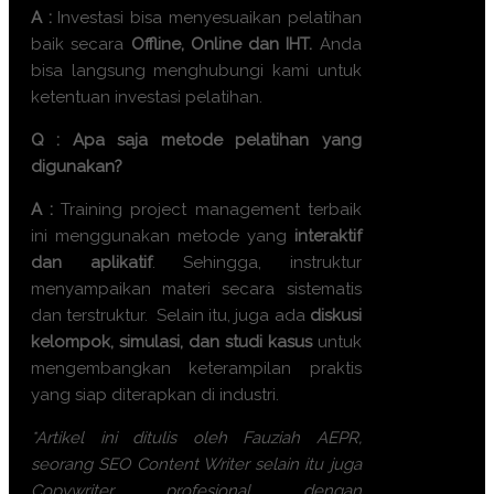
A :
Investasi bisa menyesuaikan pelatihan
baik secara
Offline, Online dan IHT.
Anda
bisa langsung menghubungi kami untuk
ketentuan investasi pelatihan.
Q : Apa saja metode pelatihan yang
digunakan?
A :
Training
project management terbaik
ini menggunakan metode yang
interaktif
dan aplikatif
. Sehingga, instruktur
menyampaikan materi secara sistematis
dan terstruktur. Selain itu, juga ada
diskusi
kelompok, simulasi, dan studi kasus
untuk
mengembangkan keterampilan praktis
yang siap diterapkan di industri.
*Artikel ini ditulis oleh Fauziah AEPR,
seorang SEO Content Writer selain itu juga
Copywriter profesional dengan