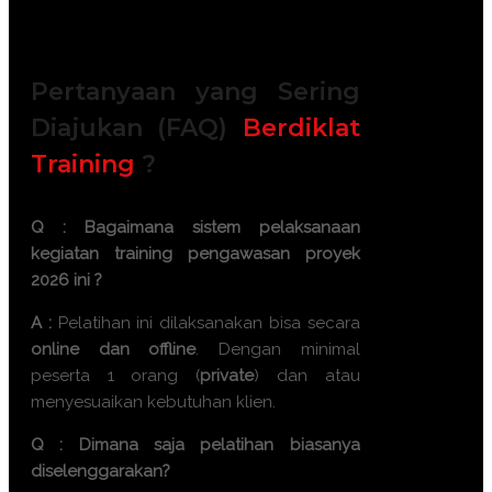
FREE Souvenir Exclusive
Training room full AC and Multimedia
Pertanyaan yang Sering
Diajukan (FAQ)
Berdiklat
Training
?
Q : Bagaimana sistem pelaksanaan
kegiatan
training pengawasan proyek
2026
ini ?
A :
Pelatihan ini dilaksanakan bisa secara
online dan offline
. Dengan minimal
peserta 1 orang (
private
) dan atau
menyesuaikan kebutuhan klien.
Q : Dimana saja pelatihan biasanya
diselenggarakan?