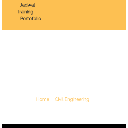
Jadwal
Training
Portofolio
TRAINING
PENGAWASAN
PROYEK
You Are Here :
Home
/
Civil Engineering
/
TRAINING
PENGAWASAN PROYEK