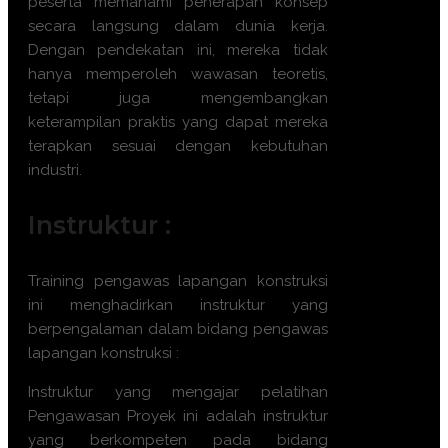
peserta memahami penerapan konsep
secara langsung dalam dunia kerja.
Dengan pendekatan ini, mereka tidak
hanya memperoleh wawasan teoretis,
tetapi juga mengembangkan
keterampilan praktis yang dapat mereka
terapkan sesuai dengan kebutuhan
industri.
Instruktur :
Training
pengawas lapangan konstruksi
ini menghadirkan instruktur yang
berpengalaman dalam bidang
pengawas
lapangan konstruksi
:
Instruktur yang mengajar pelatihan
Pengawasan Proyek
ini adalah instruktur
yang berkompeten pada bidang