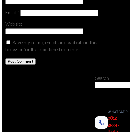
Email
*
Website
Save my name, email, and website in this
browser for the next time I comment.
Search
WHATSAPP
0812-
2534-