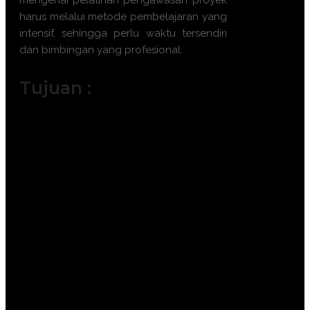
mengenai
pelatihan pengawasan proyek
harus melalui metode pembelajaran yang
intensif, sehingga perlu waktu tersendiri
dan bimbingan yang profesional.
Tujuan :
Meningkatkan akurasi pemantauan
progres fisik dan keuangan proyek.
Memastikan implementasi standar K3L
(Kesehatan, Keselamatan Kerja, dan
Lingkungan) di lapangan.
Mempertajam kemampuan deteksi
dini terhadap risiko dan kendala
teknis.
Menjamin mutu material dan hasil
pekerjaan sesuai spesifikasi kontrak.
Mengoptimalkan koordinasi antar
pemangku kepentingan untuk