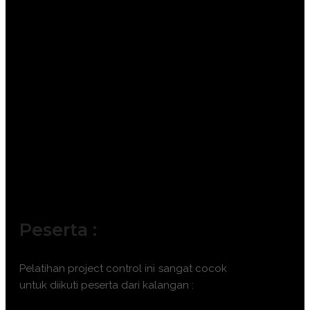
Peserta :
Pelatihan
project control
ini sangat cocok
untuk diikuti peserta dari kalangan :