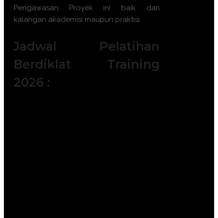
Pengawasan Proyek
ini baik dari
kalangan akademisi maupun praktisi.
Jadwal Pelatihan
Berdiklat Training
2026 :
Batch 1 : 5 - 6 Januari 2026 || 14 – 15
Januari 2026 || 19 – 20 Januari 2026 ||
|| 28 – 29 Januari 2026
Batch 2 : 2 – 3 Februari 2026 || 11 – 12
Februari 2026 || 18 – 19 Februari 2026
|| 23 – 24 Februari 2026
Batch 3 : 4 – 5 Maret 2026 || 11 – 12
Maret 2026 || 25 – 26 Maret 2026 || 30
– 31 Maret 2026
Batch 4 : 6 – 7 April 2026 || 15 – 16