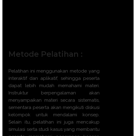
Project Supervisor (Pengawas
Lapangan).
Quality Control (QC) Engineer.
Site Manager.
Pejabat Pembuat Komitmen (PPK).
Konsultan Manajemen Konstruksi.
Metode Pelatihan :
Pelatihan ini menggunakan metode yang
interaktif dan aplikatif, sehingga peserta
dapat lebih mudah memahami materi.
Instruktur berpengalaman akan
menyampaikan materi secara sistematis,
sementara peserta akan mengikuti diskusi
kelompok untuk mendalami konsep.
Selain itu, pelatihan ini juga mencakup
simulasi serta studi kasus yang membantu