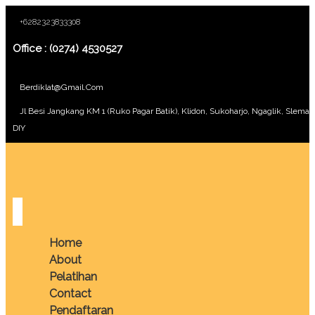
+6282323833308
Office : (0274) 4530527
Berdiklat@gmail.com
Jl Besi Jangkang KM 1 (Ruko Pagar Batik), Klidon, Sukoharjo, Ngaglik, Sleman
DIY
Home
About
Pelatihan
Contact
Pendaftaran