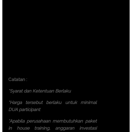
Surabaya ( 7.500.000 IDR /
participant)
Makassar ( 7.500.000 IDR /
participant)
Yogyakarta (6.000.000 IDR /
participant)
Bali ( 7.500.000 IDR / participant)
Lombok ( 7.500.000 IDR /
participant)
Batam ( 7.500.000 IDR / participant)
Catatan :
*Syarat dan Ketentuan Berlaku
*Harga tersebut berlaku untuk minimal
DUA participant
*Apabila perusahaan membutuhkan paket
in house training, anggaran investasi