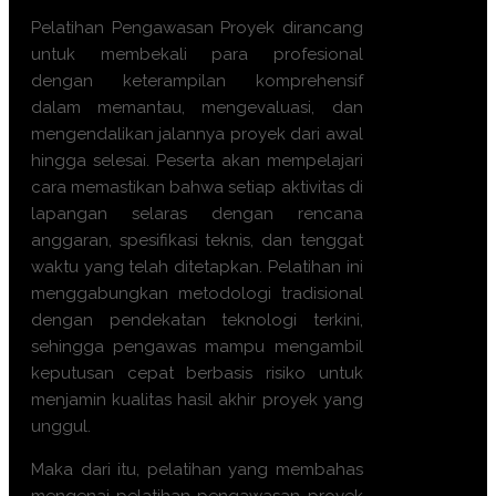
Pelatihan Pengawasan Proyek dirancang
untuk membekali para profesional
dengan keterampilan komprehensif
dalam memantau, mengevaluasi, dan
mengendalikan jalannya proyek dari awal
hingga selesai. Peserta akan mempelajari
cara memastikan bahwa setiap aktivitas di
lapangan selaras dengan rencana
anggaran, spesifikasi teknis, dan tenggat
waktu yang telah ditetapkan. Pelatihan ini
menggabungkan metodologi tradisional
dengan pendekatan teknologi terkini,
sehingga pengawas mampu mengambil
keputusan cepat berbasis risiko untuk
menjamin kualitas hasil akhir proyek yang
unggul.
Maka dari itu, pelatihan yang membahas