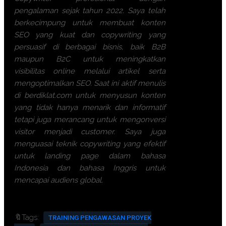
pengalaman sejak tahun 2022. Saya telah
berkecimpung untuk membuat konten
SEO yang kuat dan copywriting yang
persuasif di berbagai bisnis, baik B2B
maupun B2C untuk meningkatkan
visibilitas online melalui artikel serta
mengoptimalkan SEO. Saat ini aktif menulis
di berdiklat.com untuk menyusun konten
yang tidak hanya menarik dan informatif
tetapi juga merancang untuk mengonversi
visitor menjadi customer. Saya juga
menguasai teknik copywriting yang efektif
untuk landing page dalam bahasa
Indonesia dan bahasa Inggris untuk
mencapai audiens global.
🔖Tags:
TRAINING PENGAWASAN PROYEK