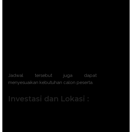
Batch 10 : 7 – 8 Oktober 2026 || 12 –
13 Oktober 2026 || 21 – 22 Oktober
2026 || 26 – 27 Oktober 2026
Batch 11 : 4 – 5 November 2026 || 9 –
10 November 2026 || 18 – 19
November 2026 || 23 – 24 November
2026
Batch 12 : 2 – 3 Desember 2026 || 7 –
8 Desember 2026 || 16 – 17 Desember
2026 || 21 – 22 Desember 2026
Jadwal tersebut juga dapat
menyesuaikan kebutuhan calon peserta.
Investasi dan Lokasi :
Jakarta ( 6.500.000 IDR / participant)
Bandung ( 6.000.000 IDR /
participant)