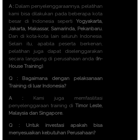
A :
Dalam penyelenggaraannya, pelatihan
kami bisa dilakukan pada beberapa kota
besar di Indonesia seperti
Yogyakarta,
Jakarta, Makassar, Samarinda, Pekanbaru.
Dan di kota-kota lain seluruh Indonesia.
Selain itu, apabila peserta berkenan,
pelatihan juga dapat diselenggarakan
secara langsung di perusahaan anda (
In-
House Training)
.
Q : Bagaimana dengan pelaksanaan
Training di luar Indonesia?
A :
Kami juga memfasilitasi
penyelenggaraan training di
Timor Leste,
Malaysia dan Singapore.
Q : Untuk investasi apakah bisa
menyesuaikan kebutuhan Perusahaan?