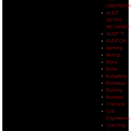
LABORATO
AUDIT
SISTEM
INFORMASI
AUDIT TI
AUDITOR
Banking
Biologi
Bisnis
Boiler
Budgeting
Budidaya
Building
Business
Chemical
Civil
Engineering
Coaching