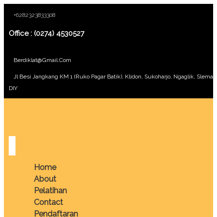
+6282323833308
Office : (0274) 4530527
Berdiklat@gmail.com
Jl Besi Jangkang KM 1 (Ruko Pagar Batik), Klidon, Sukoharjo, Ngaglik, Sleman
DIY
Home
About
Pelatihan
Contact
Pendaftaran