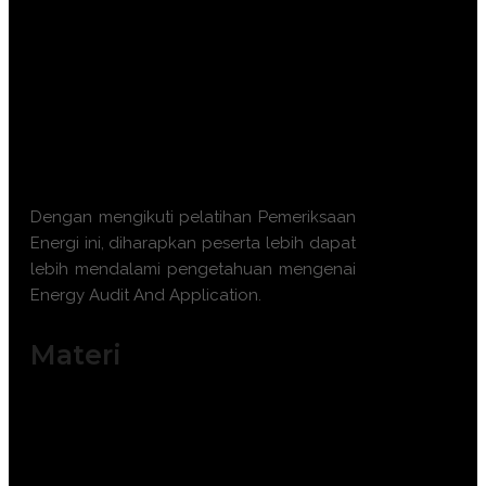
operasi.
Merencanakan dan melaksanakan
audit energi.
Mengembangkan rekomendasi
perbaikan energi.
Mematuhi peraturan dan standar
energi yang berlaku.
Dengan mengikuti pelatihan Pemeriksaan
Energi ini, diharapkan peserta lebih dapat
lebih mendalami pengetahuan mengenai
Energy Audit And Application.
Materi
Dasar-dasar Audit Energi.
Identifikasi Sumber Daya Energi.
Pengukuran dan Pemantauan Energi.