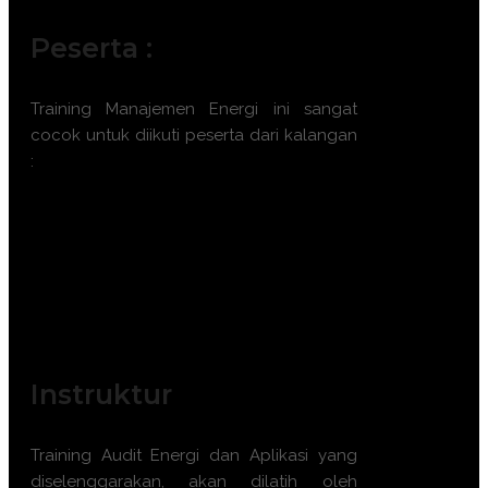
Peserta :
Training Manajemen Energi ini sangat
cocok untuk diikuti peserta dari kalangan
:
Engineer energi.
Manajer fasilitas.
Auditor energi.
Ahli teknik HVAC (Heating, Ventilation,
and Air Conditioning).
Manajer proyek energi.
Instruktur
Training Audit Energi dan Aplikasi yang
diselenggarakan, akan dilatih oleh