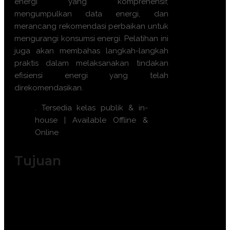
energi yang komprehensif,
mengumpulkan data energi, dan
merancang rekomendasi perbaikan untuk
mengurangi konsumsi energi. Pelatihan ini
juga akan membahas langkah-langkah
praktis dalam melaksanakan tindakan
efisiensi energi yang telah
direkomendasikan.
. Tersedia kelas publik & in-
house | Available Offline &
Online
Tujuan
Memahami konsep dasar audit energi.
Mengidentifikasi potensi
penghematan energi.
Meningkatkan efisiensi energi dalam