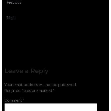
TRAINING CREATIVE
Previous
SELLING SKILLS
TRAINING PEOPLE
Next
DEVELOPMENT MANAGEMENT
Leave a Reply
Your email address will not be published.
Required fields are marked
*
Comment
*