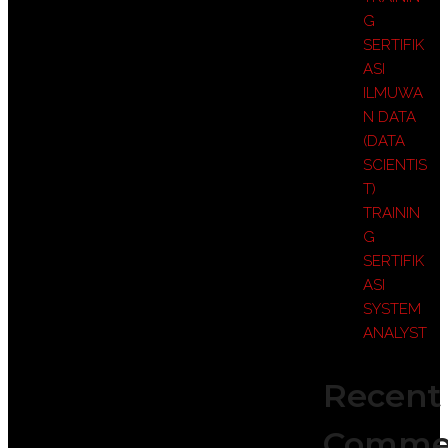
G
SERTIFIK
ASI
ILMUWA
N DATA
(DATA
SCIENTIS
T)
TRAININ
G
SERTIFIK
ASI
SYSTEM
ANALYST
Recent
Comme