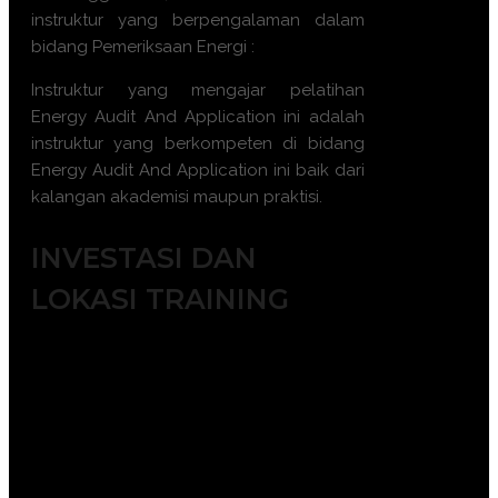
instruktur yang berpengalaman dalam
bidang Pemeriksaan Energi :
Instruktur yang mengajar pelatihan
Energy Audit And Application ini adalah
instruktur yang berkompeten di bidang
Energy Audit And Application ini baik dari
kalangan akademisi maupun praktisi.
INVESTASI DAN
LOKASI TRAINING
Jakarta ( 6.500.000 IDR / participant)
Bandung ( 6.000.000 IDR /
participant)
Surabaya ( 7.500.000 IDR /
participant)
Makassar ( 7.500.000 IDR /