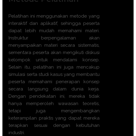
Pelatihan ini menggunakan metode yang
interaktif dan aplikatif, sehingga peserta
dapat lebih mudah memahami materi.
Instruktur berpengalaman akan
menyampaikan materi secara sistematis,
sementara peserta akan mengikuti diskusi
kelompok untuk mendalami konsep.
Selain itu, pelatihan ini juga mencakup
simulasi serta studi kasus yang membantu
peserta memahami penerapan konsep
secara langsung dalam dunia kerja.
Dengan pendekatan ini, mereka tidak
hanya memperoleh wawasan teoretis,
tetapi juga mengembangkan
keterampilan praktis yang dapat mereka
terapkan sesuai dengan kebutuhan
industri.