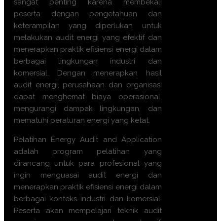
sangat penting karena membekali
peserta dengan pengetahuan dan
keterampilan yang diperlukan untuk
melakukan audit energi yang efektif dan
menerapkan praktik efisiensi energi dalam
berbagai lingkungan industri dan
komersial. Dengan menerapkan hasil
audit energi, perusahaan dan organisasi
dapat menghemat biaya operasional,
mengurangi dampak lingkungan, dan
mematuhi peraturan energi yang ketat.
Pelatihan Energy Audit and Application
adalah program pelatihan yang
dirancang untuk para profesional yang
ingin menguasai audit energi dan
menerapkan praktik efisiensi energi dalam
berbagai konteks industri dan komersial.
Peserta akan mempelajari teknik audit