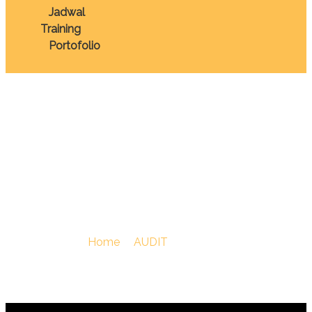
Jadwal
Training
Portofolio
TRAINING ENERGY
AUDIT AND
APPLICATION
You Are Here :
Home
/
AUDIT
/
TRAINING ENERGY
AUDIT AND APPLICATION