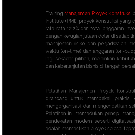
Training
Manajemen Proyek Konstruksi
p
Institute (PMI), proyek konstruksi yang
rata-rata 12,2% dari total anggaran inv
dengan kerugian jutaan dolar di setiap l
manajemen risiko dan penjadwalan me
waktu (on-time) dan anggaran (on-budg
lagi sekadar pilihan, melainkan kebu
dan keberlanjutan bisnis di tengah persa
Apa manfaat Training
Manajemen Pro
Pelatihan Manajemen Proyek Konstr
dirancang untuk membekali praktisi
mengorganisasi, dan mengendalikan selu
Pelatihan ini memadukan prinsip manaj
pendekatan modern seperti digitalisa
adalah memastikan proyek selesai tepat 