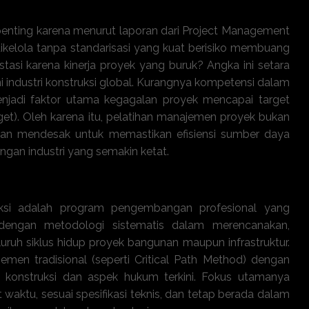
enting karena menurut laporan dari Project Management
 dikelola tanpa standarisasi yang kuat berisiko membuang
estasi karena kinerja proyek yang buruk? Angka ini setara
ini industri konstruksi global. Kurangnya kompetensi dalam
njadi faktor utama kegagalan proyek mencapai target
et). Oleh karena itu, pelatihan manajemen proyek bukan
tuhan mendesak untuk memastikan efisiensi sumber daya
ingan industri yang semakin ketat.
yek Konstruksi ini?
uksi adalah program pengembangan profesional yang
 dengan metodologi sistematis dalam merencanakan,
ruh siklus hidup proyek bangunan maupun infrastruktur.
emen tradisional (seperti Critical Path Method) dengan
si konstruksi dan aspek hukum terkini. Fokus utamanya
waktu, sesuai spesifikasi teknis, dan tetap berada dalam