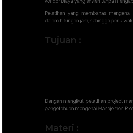
koridor biaya yang efisien tanpa mengab
Pelatihan yang membahas mengenai p
dalam hitungan jam, sehingga perlu wakt
Tujuan :
Meningkatkan akurasi estimasi biay
Mempercepat durasi pengerjaan mela
Meminimalkan risiko kegagalan tekni
Menjamin kualitas hasil konstruksi 
Memperkuat kemampuan negosiasi 
Dengan mengikuti pelatihan project man
pengetahuan mengenai
Manajemen Proy
Materi :