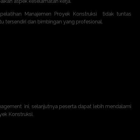
aikan aspek keselamatan kerja.
elatihan Manajemen Proyek Konstruksi tidak tuntas
u tersendiri dan bimbingan yang profesional.
a dan pengendalian anggaran proyek.
lui teknik penjadwalan yang efektif.
s dan kecelakaan kerja di lapangan.
sesuai dengan standar nasional maupun internasional.
dan manajemen kontrak legal.
agement ini, selanjutnya peserta dapat lebih mendalami
ek Konstruksi
.