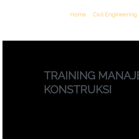
TRAINING MA
You Are Here :
Home
/
Civil Engineering
TRAINING MANAJ
KONSTRUKSI