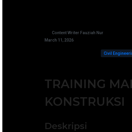
Content Writer Fauziah Nur
March 11, 2026
Civil Engineer
TRAINING M
KONSTRUKSI
Deskripsi