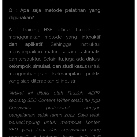
Q : Apa saja metode pelatihan yang
digunakan?
A :
Training
HSE officer terbaik
ini
menggunakan metode yang
interaktif
dan aplikatif
. Sehingga, instruktur
menyampaikan materi secara sistematis
dan terstruktur. Selain itu, juga ada
diskusi
kelompok, simulasi, dan studi kasus
untuk
mengembangkan keterampilan praktis
yang siap diterapkan di industri.
*Artikel ini ditulis oleh Fauziah AEPR,
seorang SEO Content Writer selain itu juga
Copywriter profesional dengan
pengalaman sejak tahun 2022. Saya telah
berkecimpung untuk membuat konten
SEO yang kuat dan copywriting yang
persuasif di berbagai bisnis, baik B2B