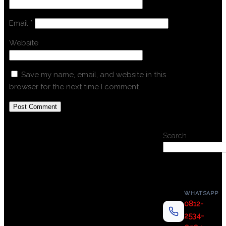
Email
*
Website
Save my name, email, and website in this
browser for the next time I comment.
Search
WHATSAPP
0812-
2534-