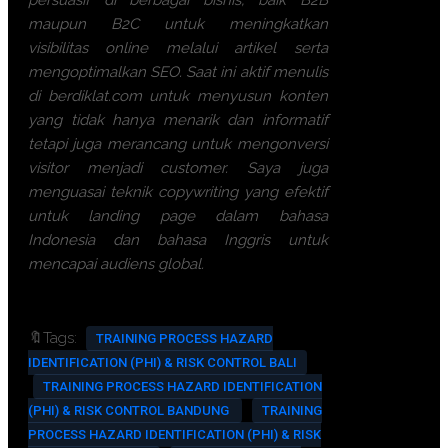
maupun B2C untuk meningkatkan
visibilitas online melalui artikel serta
mengoptimalkan SEO. Saat ini aktif menulis
di berdiklat.com untuk menyusun konten
yang tidak hanya menarik dan informatif
tetapi juga merancang untuk mengonversi
visitor menjadi customer. Saya juga
menguasai teknik copywriting yang efektif
untuk landing page dalam bahasa
Indonesia dan bahasa Inggris untuk
mencapai audiens global.
🔖Tags:
TRAINING PROCESS HAZARD
IDENTIFICATION (PHI) & RISK CONTROL BALI
TRAINING PROCESS HAZARD IDENTIFICATION
(PHI) & RISK CONTROL BANDUNG
TRAINING
PROCESS HAZARD IDENTIFICATION (PHI) & RISK