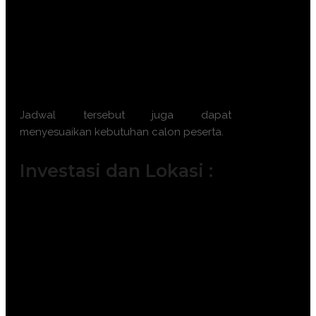
10 November 2026 || 18 – 19
November 2026 || 23 – 24 November
2026
Batch 12 : 2 – 3 Desember 2026 || 7 –
8 Desember 2026 || 16 – 17 Desember
2026 || 21 – 22 Desember 2026
Jadwal tersebut juga dapat
menyesuaikan kebutuhan calon peserta.
Investasi dan Lokasi :
Jakarta ( 6.500.000 IDR / participant)
Bandung ( 6.000.000 IDR /
participant)
Surabaya ( 7.500.000 IDR /
participant)
Makassar ( 7.500.000 IDR /
participant)