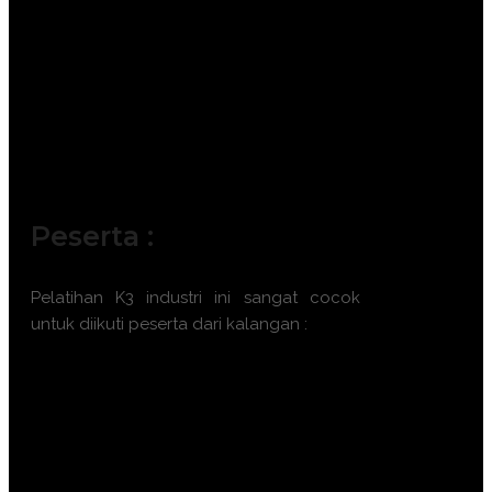
Peserta :
Pelatihan
K3 industri
ini sangat cocok
untuk diikuti peserta dari kalangan :
Process Engineer
HSE Manager / Coordinator
Plant Superintendent
Maintenance Supervisor
Production Manager