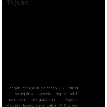
Tujuan :
Memahami prinsip dasar identifikasi
bahaya pada sistem proses industri.
Mampu menerapkan metodologi
analisis risiko secara akurat dan
terukur.
Menyusun hierarki pengendalian
risiko yang efektif dan efisien.
Meningkatkan kepatuhan terhadap
standar HSE nasional dan
internasional.
Meminimalkan potensi kerugian aset
dan risiko kegagalan operasional.
Dengan mengikuti
pelatihan HSE officer
ini, selanjutnya peserta dapat lebih
mendalami pengetahuan mengenai
Process Hazard Identification (PHI) & Risk