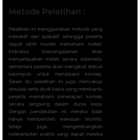
Metode Pelatihan :
Pelatihan ini menggunakan metode yang
interaktif dan aplikatif, sehingga peserta
dapat lebih mudah memahami materi.
Instruktur berpengalaman akan
menyampaikan materi secara sistematis,
sementara peserta akan mengikuti diskusi
kelompok untuk mendalami konsep.
Selain itu, pelatihan ini juga mencakup
simulasi serta studi kasus yang membantu
peserta memahami penerapan konsep
secara langsung dalam dunia kerja.
Dengan pendekatan ini, mereka tidak
hanya memperoleh wawasan teoretis,
tetapi juga mengembangkan
keterampilan praktis yang dapat mereka