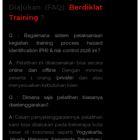
Diajukan (FAQ)
Berdiklat
Training
?
Q : Bagaimana sistem pelaksanaan
kegiatan
training process hazard
identification (PHI) & risk control 2026
ini ?
A :
Pelatihan ini dilaksanakan bisa secara
online dan offline
. Dengan minimal
peserta 1 orang (
private
) dan atau
menyesuaikan kebutuhan klien.
Q : Dimana saja pelatihan biasanya
diselenggarakan?
A :
Dalam penyelenggaraannya, pelatihan
kami bisa dilakukan pada beberapa kota
besar di Indonesia seperti
Yogyakarta,
Jakarta, Makassar, Samarinda, Pekanbaru.