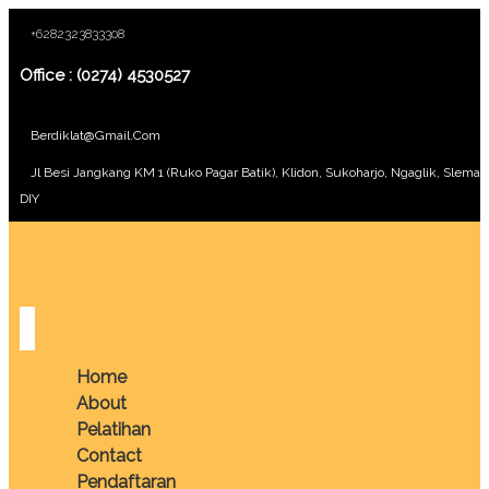
+6282323833308
Office : (0274) 4530527
Berdiklat@gmail.com
Jl Besi Jangkang KM 1 (Ruko Pagar Batik), Klidon, Sukoharjo, Ngaglik, Sleman
DIY
Home
About
Pelatihan
Contact
Pendaftaran