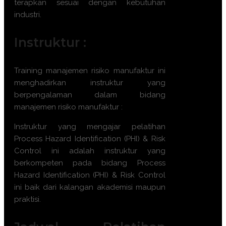
terapkan sesuai dengan kebutuhan
industri.
Instruktur :
Training
manajemen risiko manufaktur
ini
menghadirkan instruktur yang
berpengalaman dalam bidang
manajemen risiko manufaktur
:
Instruktur yang mengajar pelatihan
Process Hazard Identification (PHI) & Risk
Control
ini adalah instruktur yang
berkompeten pada bidang
Process
Hazard Identification (PHI) & Risk Control
ini baik dari kalangan akademisi maupun
praktisi.