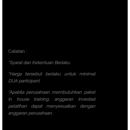
Yogyakarta (6.000.000 IDR /
participant)
Bali ( 7.500.000 IDR / participant)
Lombok ( 7.500.000 IDR /
participant)
Batam ( 7.500.000 IDR / participant)
Catatan :
*Syarat dan Ketentuan Berlaku
*Harga tersebut berlaku untuk minimal
DUA participant
*Apabila perusahaan membutuhkan paket
in house training, anggaran investasi
pelatihan dapat menyesuaikan dengan
anggaran perusahaan.
Ayo, jangan ragu lagi! Daftarkan