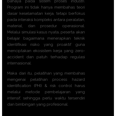
bahaya pada sistem proses industri.
Program ini tidak hanya membahas teori
dasar keselamatan kerja, tetapi berfokus
pada interaksi kompleks antara peralatan,
material, dan prosedur operasional.
Melalui simulasi kasus nyata, peserta akan
belajar bagaimana menerapkan teknik
identifikasi risiko yang proaktif guna
menciptakan ekosistem kerja yang zero-
accident dan patuh terhadap regulasi
internasional.
Maka dari itu, pelatihan yang membahas
mengenai
pelatihan process hazard
identification (PHI) & risk control
harus
melalui metode pembelajaran yang
intensif, sehingga perlu waktu tersendiri
dan bimbingan yang profesional.