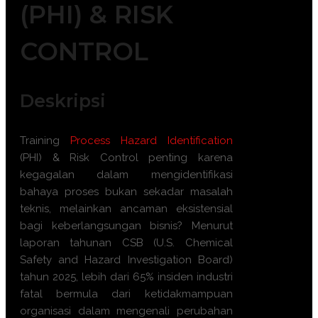
(PHI) & RISK
CONTROL
Deskripsi
Training
Process Hazard Identification
(PHI) & Risk Control penting karena
kegagalan dalam mengidentifikasi
bahaya proses bukan sekadar masalah
teknis, melainkan ancaman eksistensial
bagi keberlangsungan bisnis? Menurut
laporan tahunan CSB (U.S. Chemical
Safety and Hazard Investigation Board)
tahun 2025, lebih dari 65% insiden industri
fatal bermula dari ketidakmampuan
organisasi dalam mengenali perubahan