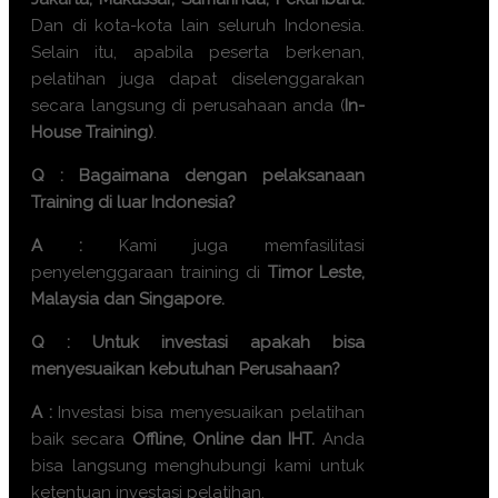
Dan di kota-kota lain seluruh Indonesia.
Selain itu, apabila peserta berkenan,
pelatihan juga dapat diselenggarakan
secara langsung di perusahaan anda (
In-
House Training)
.
Q : Bagaimana dengan pelaksanaan
Training di luar Indonesia?
A :
Kami juga memfasilitasi
penyelenggaraan training di
Timor Leste,
Malaysia dan Singapore.
Q : Untuk investasi apakah bisa
menyesuaikan kebutuhan Perusahaan?
A :
Investasi bisa menyesuaikan pelatihan
baik secara
Offline, Online dan IHT.
Anda
bisa langsung menghubungi kami untuk
ketentuan investasi pelatihan.