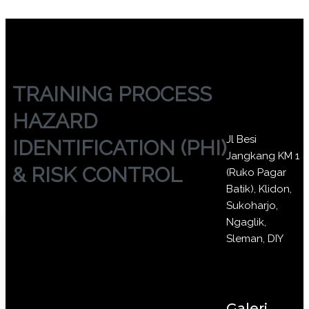
TRAINING PROCESS
HAZARD
Jl Besi
IDENTIFICATION (PHI)
Jangkang KM 1
& RISK CONTROL
(Ruko Pagar
Batik), Klidon,
Sukoharjo,
Ngaglik,
Sleman, DIY
Galeri