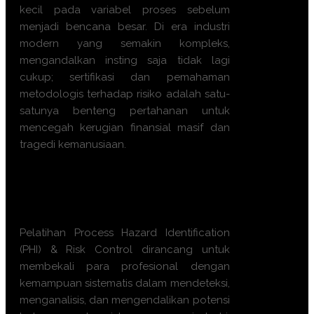
kecil pada variabel proses sebelum
menjadi bencana besar. Di era industri
modern yang semakin kompleks,
mengandalkan insting saja tidak lagi
cukup; sertifikasi dan pemahaman
metodologis terhadap risiko adalah satu-
satunya benteng pertahanan untuk
mencegah kerugian finansial masif dan
tragedi kemanusiaan.
Apa manfaat Training
Process
Hazard Identification (PHI) & Risk
Control ini?
Pelatihan Process Hazard Identification
(PHI) & Risk Control dirancang untuk
membekali para profesional dengan
kemampuan sistematis dalam mendeteksi,
menganalisis, dan mengendalikan potensi