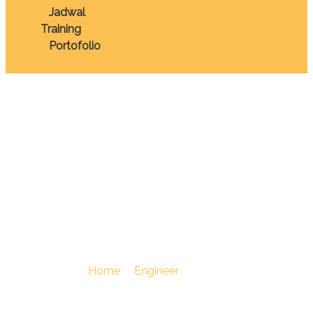
Jadwal
Training
Portofolio
TRAINING PROCESS
HAZARD
IDENTIFICATION (PHI)
& RISK CONTROL
You Are Here :
Home
/
Engineer
/
TRAINING PROCESS
HAZARD IDENTIFICATION (PHI) & RISK CONTROL