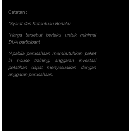
Batam ( 7.500.000 IDR / participant)
Catatan :
*Syarat dan Ketentuan Berlaku
*Harga tersebut berlaku untuk minimal
DUA participant
*Apabila perusahaan membutuhkan paket
in house training, anggaran investasi
pelatihan dapat menyesuaikan dengan
anggaran perusahaan.
Ayo, jangan ragu lagi! Daftarkan
segera dengan chat melalui
pesan Whatsapp (Fast
Respons). Dapatkan
pengalaman terbaik dari tim
trainer yang berkompeten.