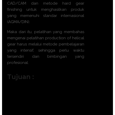
CAD/CAM dan metode hard gear
finishing untuk menghasilkan produk
yang memenuhi standar internasional
(AGMA/DIN).
Maka dari itu, pelatihan yang membahas
mengenai
pelatihan production of helical
gear
harus melalui metode pembelajaran
yang intensif, sehingga perlu waktu
tersendiri dan bimbingan yang
profesional.
Tujuan :
Memahami prinsip dasar desain dan
perhitungan geometri roda gigi heliks.
Menguasai teknik pemesinan presisi
menggunakan mesin hobbing dan