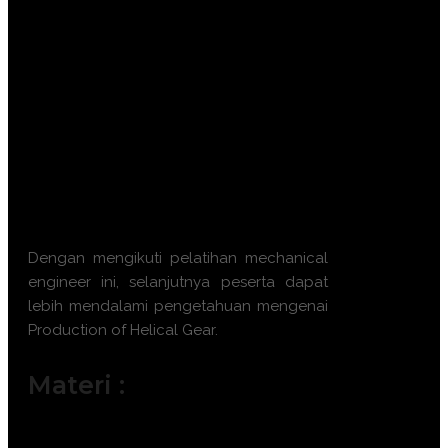
CNC.
Meningkatkan kemampuan analisis
efisiensi transmisi dan reduksi
kebisingan (noise reduction).
Mampu melakukan kontrol kualitas
dan inspeksi dimensi sesuai standar
global.
Mengoptimalkan proses produksi
untuk meminimalkan limbah material
dan waktu pengerjaan.
Dengan mengikuti
pelatihan mechanical
engineer
ini, selanjutnya peserta dapat
lebih mendalami pengetahuan mengenai
Production of Helical Gear
.
Materi :
Fundamental Geometri dan