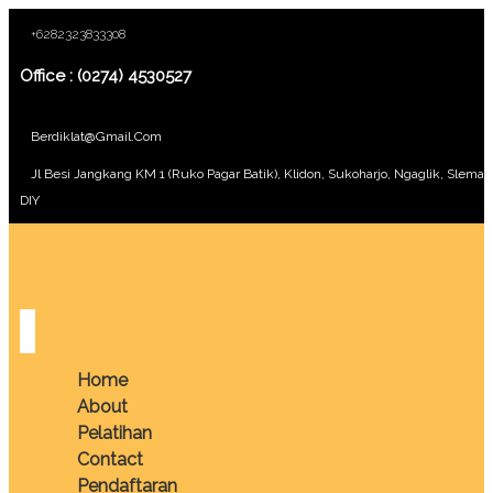
+6282323833308
Office : (0274) 4530527
Berdiklat@gmail.com
Jl Besi Jangkang KM 1 (Ruko Pagar Batik), Klidon, Sukoharjo, Ngaglik, Sleman
DIY
Home
About
Pelatihan
Contact
Pendaftaran