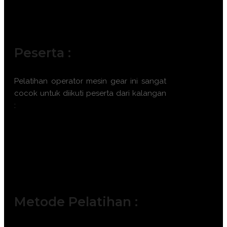
Peserta :
Pelatihan
operator mesin gear
ini sangat
cocok untuk diikuti peserta dari kalangan
:
Mechanical Production Engineer.
Machine Shop Supervisor.
Quality Control Inspector.
CNC Programmer & Operator.
Maintenance Technical Specialist.
Metode Pelatihan :