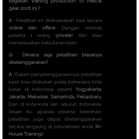
kegiatan
training production of helical
gear 2026
ini ?
A :
Pelatihan ini dilaksanakan bisa secara
online dan offline
. Dengan minimal
peserta 1 orang (
private
) dan atau
menyesuaikan kebutuhan klien.
Q : Dimana saja pelatihan biasanya
diselenggarakan?
A :
Dalam penyelenggaraannya, pelatihan
kami bisa dilakukan pada beberapa kota
besar di Indonesia seperti
Yogyakarta,
Jakarta, Makassar, Samarinda, Pekanbaru.
Dan di kota-kota lain seluruh Indonesia.
Selain itu, apabila peserta berkenan,
pelatihan juga dapat diselenggarakan
secara langsung di perusahaan anda (
In-
House Training)
.