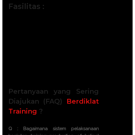
Fasilitas :
Module / Handout
Sertifikat
FREE Bag or backpack (Tas Training)
Training Kit (Dokumentasi photo,
Blocknote, ATK, etc)
2x Coffee Break & 1 Lunch, Dinner
FREE Souvenir Exclusive
Training room full AC and Multimedia
Pertanyaan yang Sering
Diajukan (FAQ)
Berdiklat
Training
?
Q : Bagaimana sistem pelaksanaan