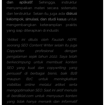
dan aplikatif
. Sehingga, instruktur
menyampaikan materi secara sistematis
dan terstruktur. Selain itu, juga ada
diskusi
kelompok, simulasi, dan studi kasus
untuk
mengembangkan keterampilan praktis
yang siap diterapkan di industri.
*Artikel ini ditulis oleh Fauziah AEPR,
seorang SEO Content Writer selain itu juga
Copywriter profesional dengan
pengalaman sejak tahun 2022. Saya telah
berkecimpung untuk membuat konten
SEO yang kuat dan copywriting yang
persuasif di berbagai bisnis, baik B2B
maupun B2C untuk meningkatkan
visibilitas online melalui artikel serta
mengoptimalkan SEO. Saat ini aktif menulis
di berdiklat.com untuk menyusun konten
yang tidak hanya menarik dan informatif