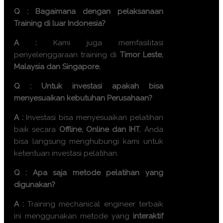
Q : Bagaimana dengan pelaksanaan
Training di luar Indonesia?
A :
Kami juga memfasilitasi
penyelenggaraan training di
Timor Leste,
Malaysia dan Singapore.
Q : Untuk investasi apakah bisa
menyesuaikan kebutuhan Perusahaan?
A :
Investasi bisa menyesuaikan pelatihan
baik secara
Offline, Online dan IHT.
Anda
bisa langsung menghubungi kami untuk
ketentuan investasi pelatihan.
Q : Apa saja metode pelatihan yang
digunakan?
A :
Training
mechanical engineer terbaik
ini menggunakan metode yang
interaktif