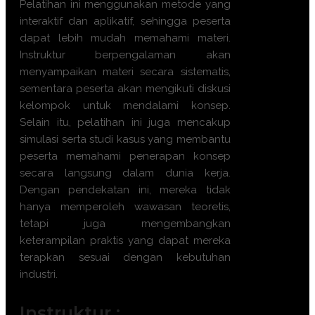
Pelatihan ini menggunakan metode yang
interaktif dan aplikatif, sehingga peserta
dapat lebih mudah memahami materi.
Instruktur berpengalaman akan
menyampaikan materi secara sistematis,
sementara peserta akan mengikuti diskusi
kelompok untuk mendalami konsep.
Selain itu, pelatihan ini juga mencakup
simulasi serta studi kasus yang membantu
peserta memahami penerapan konsep
secara langsung dalam dunia kerja.
Dengan pendekatan ini, mereka tidak
hanya memperoleh wawasan teoretis,
tetapi juga mengembangkan
keterampilan praktis yang dapat mereka
terapkan sesuai dengan kebutuhan
industri.
Instruktur :