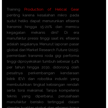
Training
Production of Helical Gear
penting karena kesalahan mikro pada
sudut heliks dapat menurunkan efisiensi
transmisi hingga 15-20% dan memicu
kegagalan mekanis dini? Di era
manufaktur presisi tinggi saat ini, efisiensi
adalah segalanya. Menurut laporan pasar
global dari Market Research Future (2025),
permintaan transmisi roda gigi performa
tinggi diproyeksikan tumbuh sebesar 5,4%
per tahun hingga 2030, didorong oleh
pesatnya perkembangan kendaraan
listrik (EV) dan robotika industri yang
membutuhkan tingkat kebisingan rendah
serta torsi maksimal. Tanpa kompetensi
teknis yang diperbarui, perusahaan
manufaktur berisiko tertinggal dalam
standar kualitas global dan efisiensi biaya