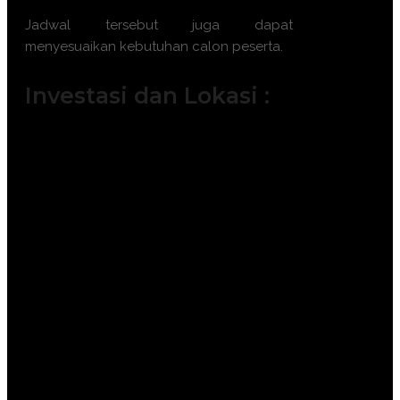
Jadwal tersebut juga dapat
menyesuaikan kebutuhan calon peserta.
Investasi dan Lokasi :
Jakarta ( 6.500.000 IDR / participant)
Bandung ( 6.000.000 IDR /
participant)
Surabaya ( 7.500.000 IDR /
participant)
Makassar ( 7.500.000 IDR /
participant)
Yogyakarta (6.000.000 IDR /
participant)
Bali ( 7.500.000 IDR / participant)
Lombok ( 7.500.000 IDR /
participant)