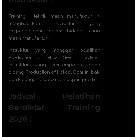
Training
teknik mesin manufaktur
ini
menghadirkan instruktur yang
berpengalaman dalam bidang
teknik
mesin manufaktur
:
Instruktur yang mengajar pelatihan
Production of Helical Gear
ini adalah
instruktur yang berkompeten pada
bidang
Production of Helical Gear
ini baik
dari kalangan akademisi maupun praktisi.
Jadwal Pelatihan
Berdiklat Training
2026 :
Batch 1 : 5 - 6 Januari 2026 || 14 – 15