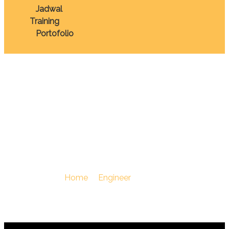
Jadwal
Training
Portofolio
TRAINING
PRODUCTION OF
HELICAL GEAR
You Are Here :
Home
/
Engineer
/
TRAINING
PRODUCTION OF HELICAL GEAR