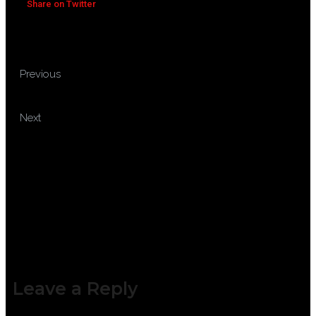
Share on Twitter
TRAINING PROCUREMENT
Previous
CONTRACT MANAGEMENT
TRAINING CONTRACT AND
Next
PROCUREMENT FRAUD
IDENTIFICATION
Leave a Reply