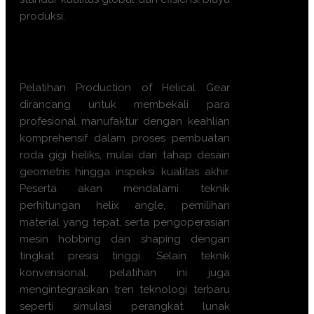
produksi.
Apa manfaat Training
Production of Helical Gear ini?
Pelatihan Production of Helical Gear
dirancang untuk membekali para
profesional manufaktur dengan keahlian
komprehensif dalam proses pembuatan
roda gigi heliks, mulai dari tahap desain
geometris hingga inspeksi kualitas akhir.
Peserta akan mendalami teknik
perhitungan helix angle, pemilihan
material yang tepat, serta pengoperasian
mesin hobbing dan shaping dengan
tingkat presisi tinggi. Selain teknik
konvensional, pelatihan ini juga
mengintegrasikan tren teknologi terbaru
seperti simulasi perangkat lunak