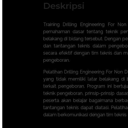
Deskripsi
Training Drilling Engineering For No
pemahaman dasar tentang teknik peng
belakang di bidang tersebut. Dengan pel
dan tantangan teknis dalam pengebo
secara efektif dengan tim teknis dan 
pengeboran.
Pelatihan Drilling Engineering For Non D
yang tidak memiliki latar belakang di
terkait pengeboran. Program ini ber
teknik pengeboran, prinsip-prinsip dasar,
peserta akan belajar bagaimana berba
tantangan teknis dapat diatasi. Pelati
dalam berkomunikasi dengan tim teknis
. Tersedia kelas publik & in-house | 