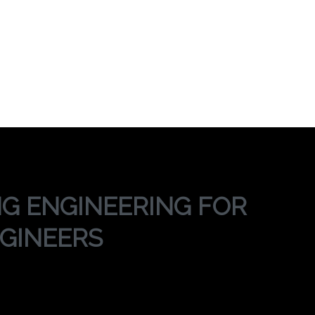
LLING ENGINEERI
INEERS
RAINING DRILLING ENGINEERING FOR NON DRILLI
NG ENGINEERING FOR
NGINEERS