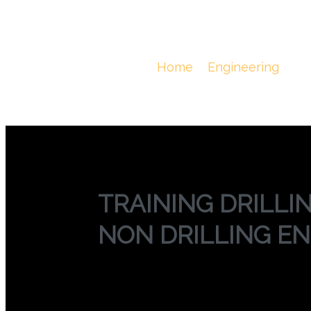
TRAINING DRI
DRILLING ENG
You Are Here :
Home
/
Engineering
/
T
TRAINING DRILLI
NON DRILLING E