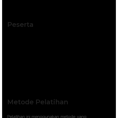
TRAINING ELEMEN MESIN DESIGN,
MAINTENANCE AND TROUBLESHOOTING
Peserta
Training Perawatan mesin pabrik ini sangat
cocok untuk diikuti peserta dari kalangan :
Insinyur Pemeliharaan
Teknisi Mekanik Senior
Insinyur Desain
Supervisor Operasi Pabrik
Spesialis Keandalan (Reliability
Engineer)
Metode Pelatihan
Pelatihan ini menggunakan metode yang