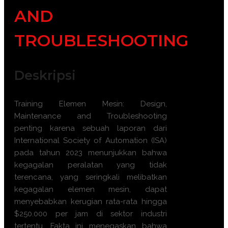
AND
TROUBLESHOOTING
Deskripsi
Training Elemen Mesin: Design,
Maintenance and Troubleshooting
penting karena sebuah laporan dari
International Society of Automation (ISA)
pada tahun 2023 menunjukkan bahwa
kegagalan peralatan yang tidak
terencana, yang seringkali melibatkan
kegagalan elemen mesin, dapat
menyebabkan kerugian rata-rata hingga
$250.000 per jam di sektor industri
tertentu. Fakta ini menegaskan bahwa