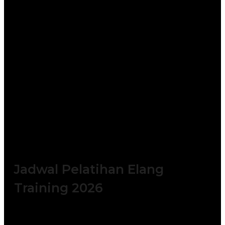
Training reliability engineer yang
diselenggarakan, akan dilatih oleh instruktur
yang berpengalaman dalam bidang
maintenance troubleshooting : Instruktur
yang mengajar pelatihan
Elemen Mesin:
Design, Maintenance and
Troubleshooting
ini adalah instruktur yang
berkompeten di bidang
Elemen Mesin:
Design, Maintenance and
Troubleshooting
ini baik dari kalangan
akademisi maupun praktisi.
Jadwal Pelatihan Elang
Training 2026
Batch 1 : 5 – 6 Januari 2026 || 14 – 15