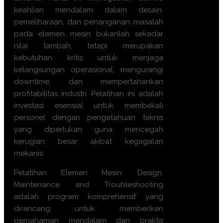
keahlian mendalam dalam desain,
pemeliharaan, dan penanganan masalah
pada elemen mesin bukanlah sekadar
nilai tambah, tetapi merupakan
kebutuhan kritis untuk menjaga
kelangsungan operasional, mengurangi
downtime, dan mempertahankan
profitabilitas industri. Pelatihan ini adalah
investasi esensial untuk membekali
personel dengan pengetahuan teknis
yang diperlukan guna mencegah
kerugian besar akibat kegagalan
mekanis.
Pelatihan Elemen Mesin: Design,
Maintenance and Troubleshooting
adalah program komprehensif yang
dirancang untuk memberikan
pemahaman mendalam dan praktis