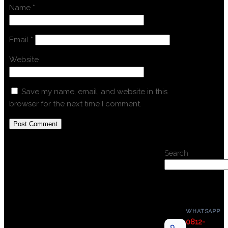
Name
*
Email
*
Website
Save my name, email, and website in this
browser for the next time I comment.
Search
WHATSAPP
0812-