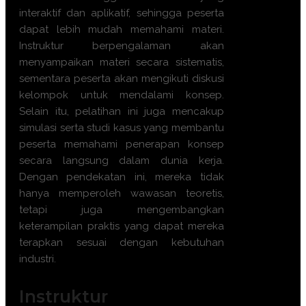
interaktif dan aplikatif, sehingga peserta
dapat lebih mudah memahami materi.
Instruktur berpengalaman akan
menyampaikan materi secara sistematis,
sementara peserta akan mengikuti diskusi
kelompok untuk mendalami konsep.
Selain itu, pelatihan ini juga mencakup
simulasi serta studi kasus yang membantu
peserta memahami penerapan konsep
secara langsung dalam dunia kerja.
Dengan pendekatan ini, mereka tidak
hanya memperoleh wawasan teoretis,
tetapi juga mengembangkan
keterampilan praktis yang dapat mereka
terapkan sesuai dengan kebutuhan
industri.
Instruktur