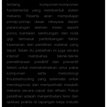
tentang komponen-komponen
fundamental yang membentuk sistem
mekanis. Peserta akan mempelajari
prinsip-prinsip dasar rekayasa dalam
perancangan elemen mesin seperti
poros, bantalan, sambungan, dan roda
gigi, termasuk pertimbangan faktor
keamanan dan pemilihan material yang
tepat. Selain itu, pelatihan ini juga secara
intensif membahas teknik-teknik
pemeliharaan prediktif dan preventif
terkini untuk memaksimalkan umur pakai
komponen serta metodologi
troubleshooting yang sistematis untuk
mendiagnosis dan memperbaiki masalah
mekanis secara cepat dan efisien. Fokus
pelatihan adalah menjembatani teori dan
aplikasi praktis di lapangan kerja industri