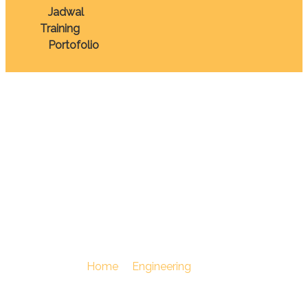
Jadwal
Training
Portofolio
TRAINING ELEMEN
MESIN: DESIGN,
MAINTENANCE AND
TROUBLESHOOTING
You Are Here :
Home
/
Engineering
/
TRAINING
ELEMEN MESIN: DESIGN, MAINTENANCE AND
TROUBLESHOOTING