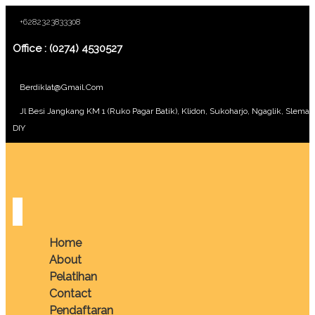
+6282323833308
Office : (0274) 4530527
Berdiklat@gmail.com
Jl Besi Jangkang KM 1 (Ruko Pagar Batik), Klidon, Sukoharjo, Ngaglik, Sleman
DIY
Home
About
Pelatihan
Contact
Pendaftaran