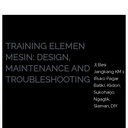
TRAINING ELEMEN
MESIN: DESIGN,
Jl Besi
MAINTENANCE AND
Jangkang KM 1
TROUBLESHOOTING
(Ruko Pagar
Batik), Klidon,
Sukoharjo,
Ngaglik,
Sleman, DIY