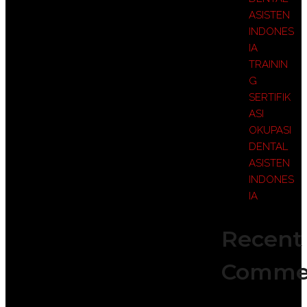
ASISTEN
INDONES
IA
TRAININ
G
SERTIFIK
ASI
OKUPASI
DENTAL
ASISTEN
INDONES
IA
Recent
Comme