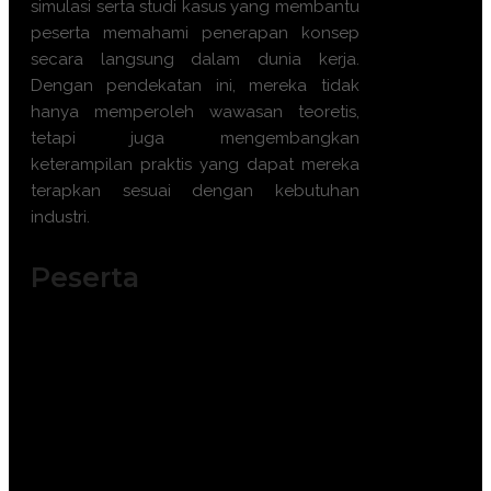
simulasi serta studi kasus yang membantu
peserta memahami penerapan konsep
secara langsung dalam dunia kerja.
Dengan pendekatan ini, mereka tidak
hanya memperoleh wawasan teoretis,
tetapi juga mengembangkan
keterampilan praktis yang dapat mereka
terapkan sesuai dengan kebutuhan
industri.
Peserta
Training Lifting Gear Inspector ini sangat
cocok untuk diikuti peserta dari kalangan :
Inspektur Peralatan Angkat
Teknisi Peralatan Lifting
Manajer Keselamatan Kerja
Supervisor Konstruksi