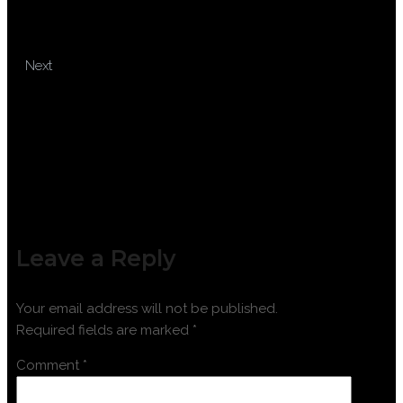
PAJAK UNTUK PERTAMBANGAN
NON MIGAS
TRAINING TROUBLESHOOTING
Next
MESIN MANUFAKTUR
Leave a Reply
Your email address will not be published.
Required fields are marked
*
Comment
*