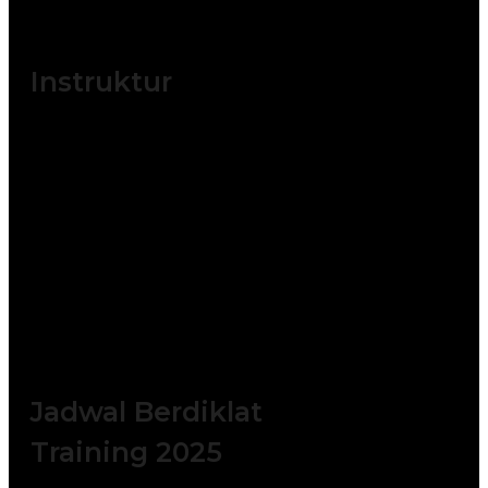
Operator Crane
Instruktur
Training Inspector Lifting yang
diselenggarakan, akan dilatih oleh instruktur
yang berpengalaman dalam bidang
Keterampilan Pemeriksaan Peralatan :
Instruktur yang mengajar pelatihan Lifting
Gear Inspector ini adalah instruktur yang
berkompeten di bidang Lifting Gear
Inspector ini baik dari kalangan akademisi
maupun praktisi.
Jadwal Berdiklat
Training 2025