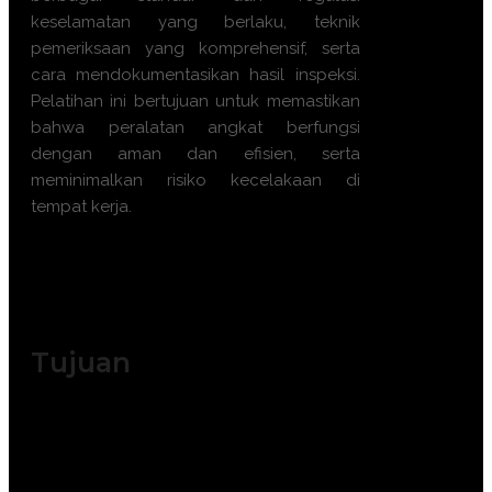
keselamatan yang berlaku, teknik
pemeriksaan yang komprehensif, serta
cara mendokumentasikan hasil inspeksi.
Pelatihan ini bertujuan untuk memastikan
bahwa peralatan angkat berfungsi
dengan aman dan efisien, serta
meminimalkan risiko kecelakaan di
tempat kerja.
. Tersedia kelas publik & in-
house | Available Offline &
Online
Tujuan
Meningkatkan pemahaman peserta
tentang standar keselamatan dan
regulasi peralatan angkat.