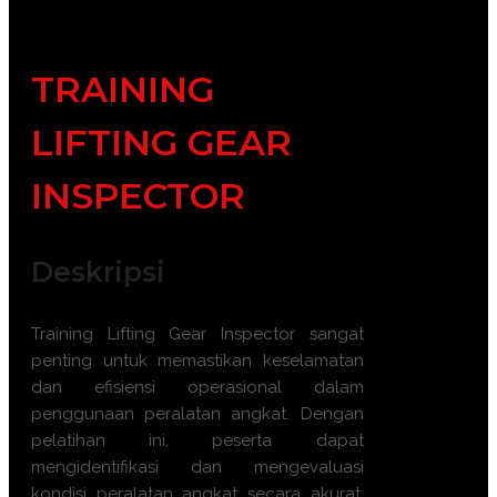
TRAINING
LIFTING GEAR
INSPECTOR
Deskripsi
Training Lifting Gear Inspector sangat
penting untuk memastikan keselamatan
dan efisiensi operasional dalam
penggunaan peralatan angkat. Dengan
pelatihan ini, peserta dapat
mengidentifikasi dan mengevaluasi
kondisi peralatan angkat secara akurat,