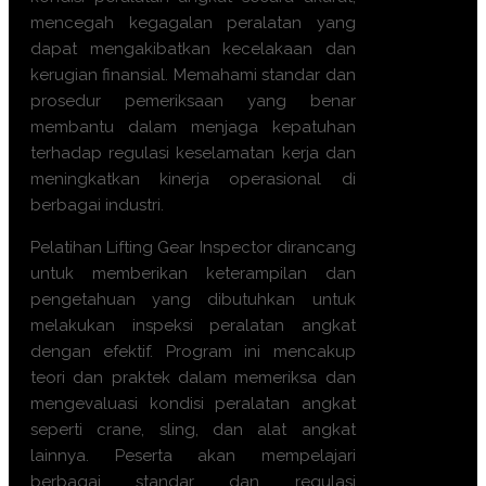
mencegah kegagalan peralatan yang
dapat mengakibatkan kecelakaan dan
kerugian finansial. Memahami standar dan
prosedur pemeriksaan yang benar
membantu dalam menjaga kepatuhan
terhadap regulasi keselamatan kerja dan
meningkatkan kinerja operasional di
berbagai industri.
Pelatihan Lifting Gear Inspector dirancang
untuk memberikan keterampilan dan
pengetahuan yang dibutuhkan untuk
melakukan inspeksi peralatan angkat
dengan efektif. Program ini mencakup
teori dan praktek dalam memeriksa dan
mengevaluasi kondisi peralatan angkat
seperti crane, sling, dan alat angkat
lainnya. Peserta akan mempelajari
berbagai standar dan regulasi