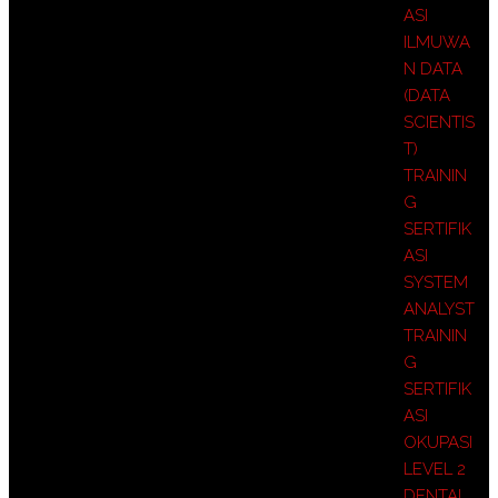
ASI
ILMUWA
N DATA
(DATA
SCIENTIS
T)
TRAININ
G
SERTIFIK
ASI
SYSTEM
ANALYST
TRAININ
G
SERTIFIK
ASI
OKUPASI
LEVEL 2
DENTAL