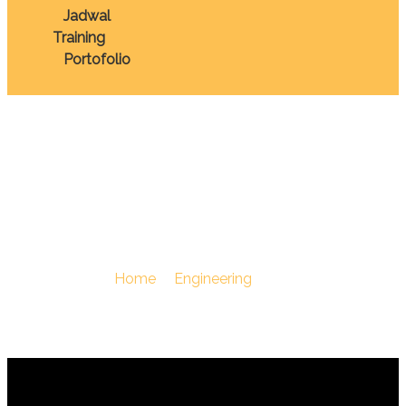
Jadwal
Training
Portofolio
TRAINING LIFTING
GEAR INSPECTOR
You Are Here :
Home
/
Engineering
/
TRAINING LIFTIN
GEAR INSPECTOR