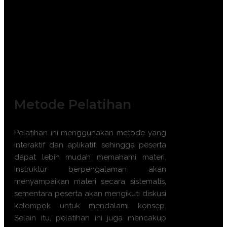
TRAINING LIFTING GEAR INSPECTOR
Metode Pelatihan
Pelatihan ini menggunakan metode yang
interaktif dan aplikatif, sehingga peserta
dapat lebih mudah memahami materi.
Instruktur berpengalaman akan
menyampaikan materi secara sistematis,
sementara peserta akan mengikuti diskusi
kelompok untuk mendalami konsep.
Selain itu, pelatihan ini juga mencakup