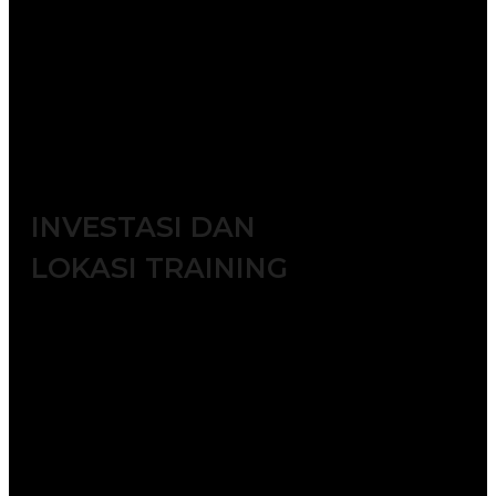
2026 || 21 – 22 Desember 2026
. Ingin disesuaikan dengan
waktu dan kebutuhan tim Anda?
Kami siap menyelenggarakan
pelatihan in-house sesuai
permintaan.
INVESTASI DAN
LOKASI TRAINING
Jakarta ( 6.500.000 IDR / participant)
Bandung ( 6.000.000 IDR /
participant)
Surabaya ( 7.500.000 IDR /
participant)
Makassar ( 7.500.000 IDR /
participant)