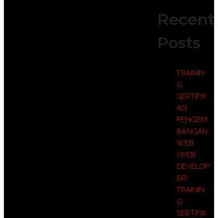
Recent
Posts
TRAININ
G
SERTIFIK
ASI
PENGEM
BANGAN
WEB
(WEB
DEVELOP
ER)
TRAININ
G
SERTIFIK