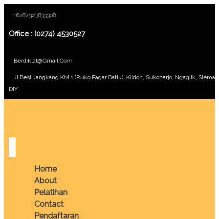
+6282323833308
Office : (0274) 4530527
Berdiklat@gmail.com
Jl Besi Jangkang KM 1 (Ruko Pagar Batik), Klidon, Sukoharjo, Ngaglik, Sleman
DIY
Home
About
Pelatihan
Contact
Pendaftaran