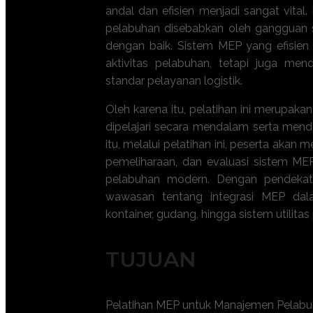
andal dan efisien menjadi sangat vital
pelabuhan disebabkan oleh gangguan sist
dengan baik. Sistem MEP yang efisie
aktivitas pelabuhan, tetapi juga mend
standar pelayanan logistik.
Oleh karena itu, pelatihan ini merupak
dipelajari secara mendalam serta mend
itu, melalui pelatihan ini, peserta aka
pemeliharaan, dan evaluasi sistem ME
pelabuhan modern. Dengan pendekata
wawasan tentang integrasi MEP dalam
kontainer, gudang, hingga sistem utilita
TUJUAN
Pelatihan MEP untuk Manajemen Pelabuha