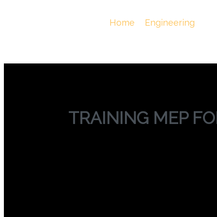
TRAINING ME
You Are Here :
Home
/
Engineering
/
T
TRAINING MEP F