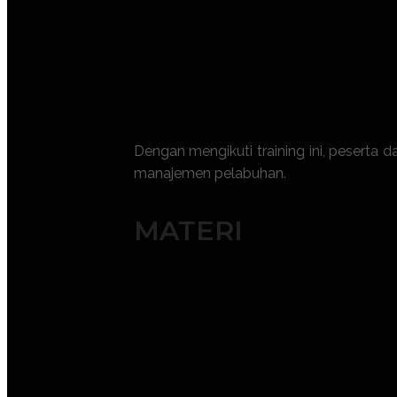
Memahami peran sistem MEP dala
Meningkatkan kemampuan teknis da
Mengidentifikasi potensi risiko da
Menerapkan prinsip efisiensi energ
Mengintegrasikan sistem MEP denga
Dengan mengikuti training ini, pesert
manajemen pelabuhan.
MATERI
Pengantar Sistem MEP Lingkungan 
Prinsip Dasar Mechanical, Electrical
Desain Sistem MEP untuk Infrastrukt
Instalasi dan Komisioning Peralatan
Manajemen Operasional dan Pemeli