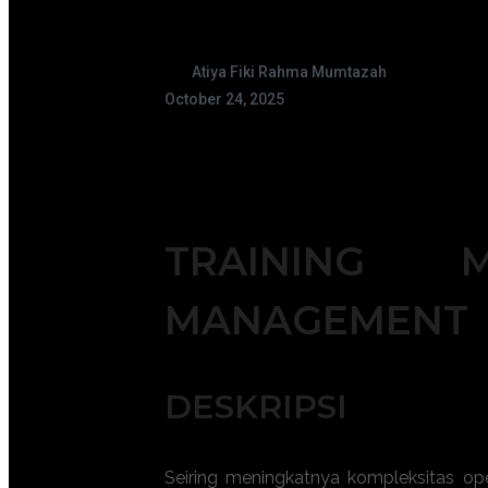
Atiya Fiki Rahma Mumtazah
October 24, 2025
TRAINING
MANAGEMENT
DESKRIPSI
Seiring meningkatnya kompleksitas op