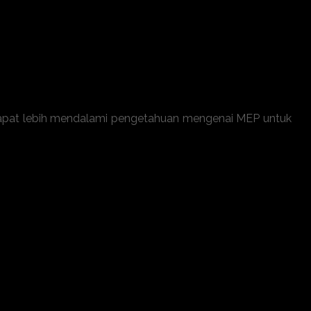
m manajemen pelabuhan
lam instalasi dan pemeliharaan MEP
n gangguan teknis pada sistem pelabuhan
i dan keselamatan operasional
n pengelolaan infrastruktur pelabuhan
a dapat lebih mendalami pengetahuan mengenai MEP untuk
Pelabuhan
, dan Plumbing
ur Maritim
 MEP
haraan Rutin