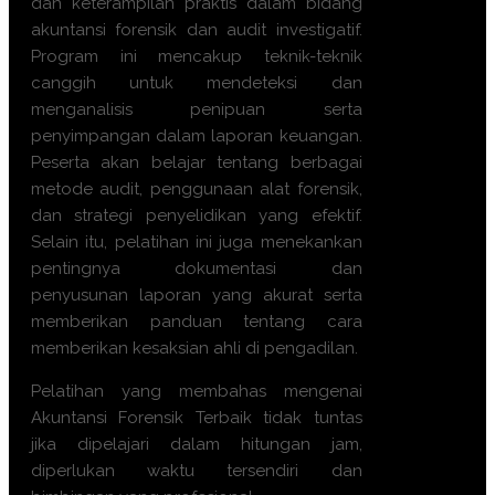
dan keterampilan praktis dalam bidang
akuntansi forensik dan audit investigatif.
Program ini mencakup teknik-teknik
canggih untuk mendeteksi dan
menganalisis penipuan serta
penyimpangan dalam laporan keuangan.
Peserta akan belajar tentang berbagai
metode audit, penggunaan alat forensik,
dan strategi penyelidikan yang efektif.
Selain itu, pelatihan ini juga menekankan
pentingnya dokumentasi dan
penyusunan laporan yang akurat serta
memberikan panduan tentang cara
memberikan kesaksian ahli di pengadilan.
Pelatihan yang membahas mengenai
Akuntansi Forensik Terbaik tidak tuntas
jika dipelajari dalam hitungan jam,
diperlukan waktu tersendiri dan