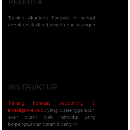
PESERTA
Training Akuntansi Forensik ini sangat
cocok untuk diikuti peserta dari kalangan
:
Akuntan Forensik
Auditor Internal
Pengacara Korporat
Manajer Risiko
Penegak Hukum
INSTRUKTUR
Training
Forensic Accounting &
Investigative Audit
yang diselenggarakan,
akan dilatih oleh instruktur yang
berpengalaman dalam bidang ini :