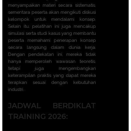
menyampaikan materi secara sistematis,
sementara peserta akan mengikuti diskusi
kelompok untuk mendalami konsep.
Selain itu, pelatihan ini juga mencakup
simulasi serta studi kasus yang membantu
peserta memahami penerapan konsep
secara langsung dalam dunia kerja.
Dengan pendekatan ini, mereka tidak
hanya memperoleh wawasan teoretis,
tetapi juga mengembangkan
keterampilan praktis yang dapat mereka
terapkan sesuai dengan kebutuhan
industri.
JADWAL BERDIKLAT
TRAINING 2026: