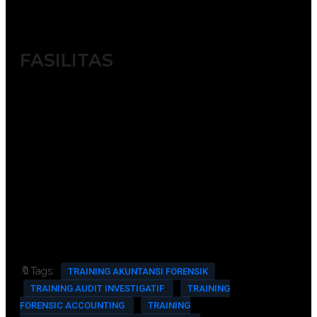
pengalaman terbaik dari tim
trainer yang berkompeten.
FASILITAS
Module / Handout
Sertifikat
FREE Bag or backpack (tas training)
Training kit (Dokumentasi photo,
blocknote, ATK, etc)
2x coffee break & 1 lunch, dinner
FREE souvenir exclusive
Training room full AC and multimedia
🔖Tags:
TRAINING AKUNTANSI FORENSIK
TRAINING AUDIT INVESTIGATIF
TRAINING
FORENSIC ACCOUNTING
TRAINING