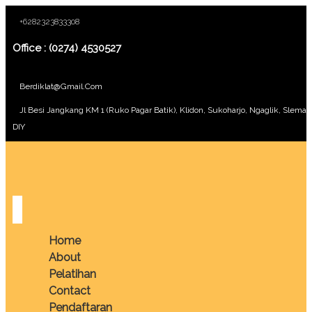
+6282323833308
Office : (0274) 4530527
Berdiklat@gmail.com
Jl Besi Jangkang KM 1 (Ruko Pagar Batik), Klidon, Sukoharjo, Ngaglik, Sleman
DIY
Home
About
Pelatihan
Contact
Pendaftaran