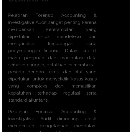
Pelatihan Forensic Accounting &
Investigative Audit sangat penting karena
memberikan keterampilan yang
diperlukan untuk mendeteksi dan
menganalisis kecurangan serta
penyimpangan finansial. Dalam era di
mana penipuan dan manipulasi data
semakin canggih, pelatihan ini membekali
peserta dengan teknik dan alat yang
diperlukan untuk menyelidiki kasus-kasus
yang kompleks dan memastikan
kepatuhan terhadap regulasi serta
standard akuntansi.
Pelatihan Forensic Accounting &
Investigative Audit dirancang untuk
memberikan pengetahuan mendalam