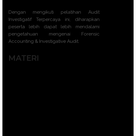
sebagai ahli dalam persidangan
Dengan mengikuti pelatihan Audit
Investigatif Terpercaya ini, diharapkan
peserta lebih dapat lebih mendalami
pengetahuan mengenai Forensic
Accounting & Investigative Audit.
MATERI
Prinsip dan Konsep Akuntansi
Forensik
Metode Deteksi Kecurangan
Teknik Audit Investigatif
Penggunaan Alat Forensik
Analisis Data Keuangan
Penyusunan Laporan Forensik
Investigasi Kasus Penipuan
Kepatuhan Regulasi dan Etika