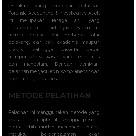
Instruktur yang mengajar pelatihan
Forensic Accounting & Investigative Audit
ini merupakan tenaga ahli yang
berkompeten di bidangnya. Selain itu,
mereka berasal dari berbagai latar
belakang, dan baik akademisi maupun
praktisi, sehingga peserta dapat
memperoleh wawasan yang lebih luas
dan mendalam. Dengan demikian,
pelatihan menjadi lebih komprehensif dan
aplikatif bagi para peserta.
METODE PELATIHAN
Pelatihan ini menggunakan metode yang
interaktif dan aplikatif, sehingga peserta
dapat lebih mudah memahami materi.
Instruktur berpengalaman akan