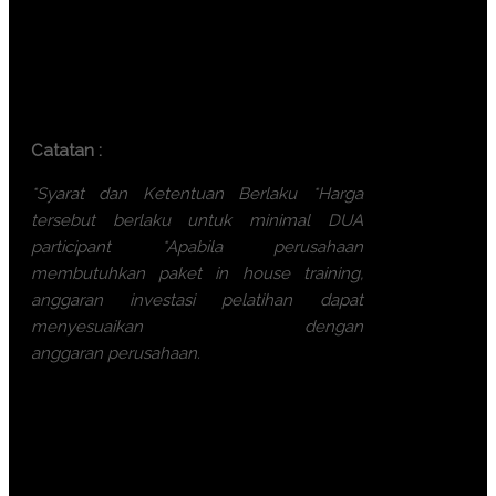
participant)
Bali ( 7.500.000 IDR / participant)
Lombok ( 7.500.000 IDR /
participant)
Batam ( 7.500.000 IDR / participant)
Catatan :
*Syarat dan Ketentuan Berlaku
*Harga
tersebut berlaku untuk minimal DUA
participant
*Apabila perusahaan
membutuhkan paket in house training,
anggaran investasi pelatihan dapat
menyesuaikan dengan
anggaran perusahaan.
Ayo, jangan ragu lagi! Daftarkan
segera dengan chat melalui
pesan Whatsapp (Fast
Respons). Dapatkan