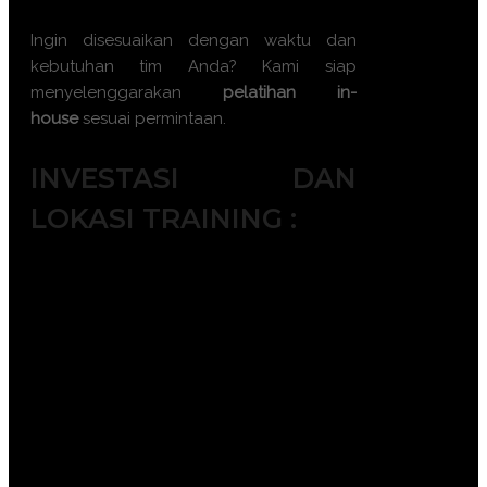
Ingin disesuaikan dengan waktu dan
kebutuhan tim Anda? Kami siap
menyelenggarakan
pelatihan in-
house
sesuai permintaan.
INVESTASI DAN
LOKASI TRAINING :
Jakarta ( 6.500.000 IDR / participant)
Bandung ( 6.000.000 IDR /
participant)
Surabaya ( 7.500.000 IDR /
participant)
Makassar ( 7.500.000 IDR /
participant)
Yogyakarta (6.000.000 IDR /