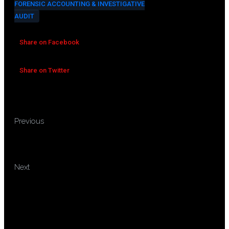
FORENSIC ACCOUNTING & INVESTIGATIVE
AUDIT
Share on Facebook
Share on Twitter
TRAINING HUMAN
Previous
RESOURCES MANAGEMENT FOR
NON HR PROFESSIONAL
TRAINING ACCOUNTING BEST
Next
PRACTICES