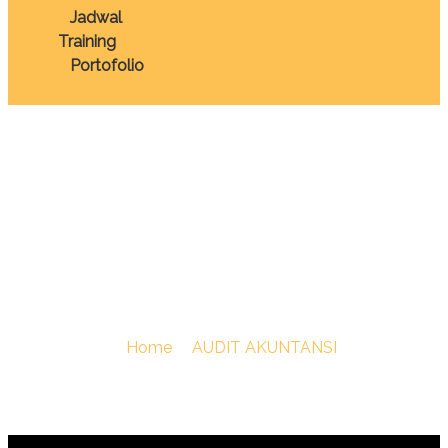
Jadwal
Training
Portofolio
TRAINING FORENSIC
ACCOUNTING &
INVESTIGATIVE AUDIT
You Are Here :
Home
/
AUDIT AKUNTANSI
/
TRAINING
FORENSIC ACCOUNTING & INVESTIGATIVE AUDIT