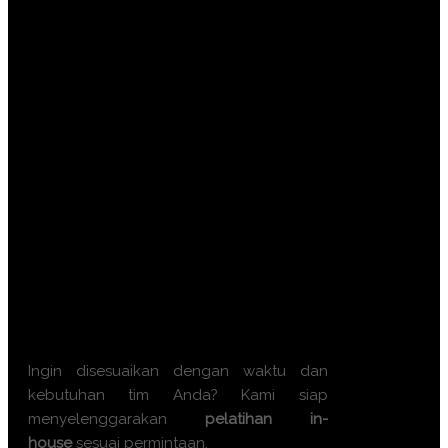
Batch 9 : 2 – 3 September 2026 || 7 –
8 September 2026 || 16 – 17
September 2026 || 21 – 22 September
2026
Batch 10 : 7 – 8 Oktober 2026 || 12 –
13 Oktober 2026 || 21 – 22 Oktober
2026 || 26 – 27 Oktober 2026
Batch 11 : 4 – 5 November 2026 || 9 –
10 November 2026 || 18 – 19
November 2026 || 23 – 24 November
2026
Batch 12 : 2 – 3 Desember 2026 || 7 –
8 Desember 2026 || 16 – 17 Desember
2026 || 21 – 22 Desember 2026
Ingin disesuaikan dengan waktu dan
kebutuhan tim Anda? Kami siap
menyelenggarakan
pelatihan in-
house
sesuai permintaan.