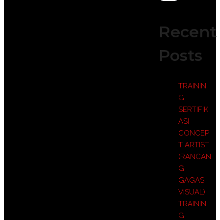
Recent
Posts
TRAININ
G
SERTIFIK
ASI
CONCEP
T ARTIST
(RANCAN
G
GAGAS
VISUAL)
TRAININ
G