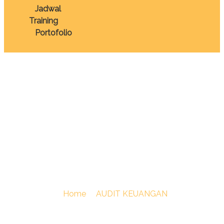
Jadwal
Training
Portofolio
TRAINING
PENERAPAN PAJAK
DAN IFRS PADA
PERTAMBANGAN
You Are Here :
Home
/
AUDIT KEUANGAN
/
TRAINING
PENERAPAN PAJAK DAN IFRS PADA PERTAMBANGAN