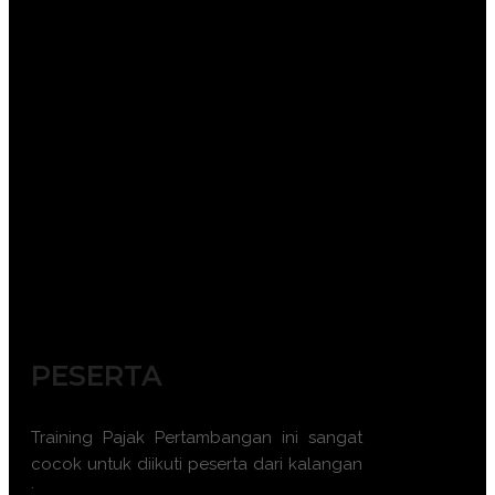
PESERTA
Training Pajak Pertambangan ini sangat
cocok untuk diikuti peserta dari kalangan
: