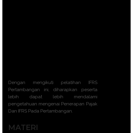
pertambangan
Mengidentifikasi dan mengelola risiko
pajak yang mungkin timbul dalam
kegiatan pertambangan
Menyusun laporan keuangan yang
mematuhi standar IFRS dan peraturan
pajak yang berlaku
Meningkatkan kemampuan peserta
dalam merencanakan strategi pajak
dan pelaporan yang efektif
Dengan mengikuti pelatihan IFRS
Pertambangan ini, diharapkan peserta
lebih dapat lebih mendalami
pengetahuan mengenai Penerapan Pajak
Dan IFRS Pada Pertambangan.
MATERI