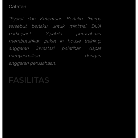
Catatan :
*Syarat dan Ketentuan Berlaku
*Harga
tersebut berlaku untuk minimal DUA
participant
*Apabila perusahaan
membutuhkan paket in house training,
anggaran investasi pelatihan dapat
menyesuaikan dengan
anggaran perusahaan.
FASILITAS
Module / Handout
Sertifikat
FREE Bag or backpack (tas training)
Training kit (Dokumentasi photo,
blocknote, ATK, etc)
2x coffee break & 1 lunch, dinner