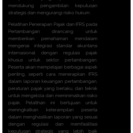
mendukung pengambilan keputusan
strategis dan mengurangi risiko hukum.
Pelatihan Penerapan Pajak dan IFRS pada
Pertambangan dirancang untuk
memberikan pemahaman mendalam
mengenai integrasi standar akuntansi
internasional dengan regulasi pajak
khusus untuk sektor pertambangan.
Peserta akan mempelajari berbagai aspek
penting, seperti cara menerapkan IFRS
dalam laporan keuangan pertambangan,
peraturan pajak yang berlaku, dan teknik
untuk mengelola dan meminimalkan risiko
pajak. Pelatihan ini bertujuan untuk
meningkatkan keterampilan peserta
dalam menghasilkan laporan yang sesuai
dengan regulasi dan memfasilitasi
keputusan strategis yang lebih baik