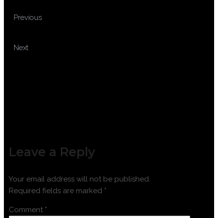
TRAINING PRODUCT
Previous
INNOVATION MANAGEMENT
TRAINING PELAPORAN SPT
Next
TAHUNAN BADAN
Leave a Reply
Your email address will not be published.
Required fields are marked
*
Comment
*