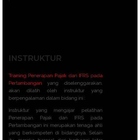
Manajer Keuangan Pertambangan
Akuntan Pertambangan
Auditor Internal
Konsultan Pajak
Pengacara Pajak
INSTRUKTUR
Training
Penerapan Pajak dan IFRS pada
Pertambangan
yang diselenggarakan,
akan dilatih oleh instruktur yang
berpengalaman dalam bidang ini :
Instruktur yang mengajar pelatihan
Penerapan Pajak dan IFRS pada
Pertambangan
ini merupakan tenaga ahli
yang berkompeten di bidangnya. Selain