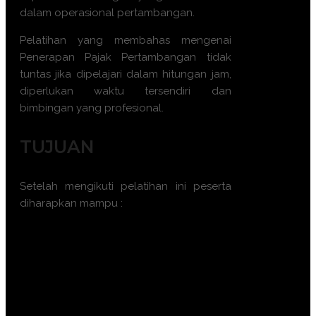
dalam operasional pertambangan.
Pelatihan yang membahas mengenai
Penerapan Pajak Pertambangan tidak
tuntas jika dipelajari dalam hitungan jam,
diperlukan waktu tersendiri dan
bimbingan yang profesional.
TUJUAN
Setelah mengikuti pelatihan ini peserta
diharapkan mampu :
Memahami dasar-dasar IFRS dan
peraturannya yang relevan dengan
industri pertambangan
Menerapkan prinsip-prinsip pajak
yang sesuai untuk aktivitas
operasional dan investasi dalam