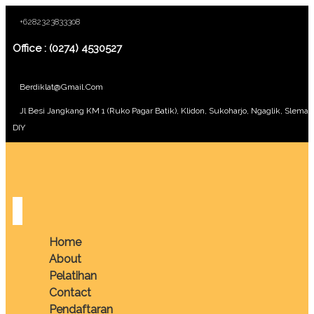
+6282323833308
Office : (0274) 4530527
Berdiklat@gmail.com
Jl Besi Jangkang KM 1 (Ruko Pagar Batik), Klidon, Sukoharjo, Ngaglik, Sleman
DIY
Home
About
Pelatihan
Contact
Pendaftaran