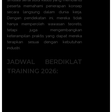
simulasi serta studi kasus yang membantu
peserta memahami penerapan konsep
secara langsung dalam dunia kerja.
Dengan pendekatan ini, mereka tidak
hanya memperoleh wawasan teoretis,
tetapi juga mengembangkan
keterampilan praktis yang dapat mereka
terapkan sesuai dengan kebutuhan
industri.
JADWAL BERDIKLAT
TRAINING 2026:
Batch 1 : 5 - 6 Januari 2026 || 14 – 15
Januari 2026 || 19 – 20 Januari 2026 ||
|| 28 – 29 Januari 2026
Batch 2 : 2 – 3 Februari 2026 || 11 – 12
Februari 2026 || 18 – 19 Februari 2026