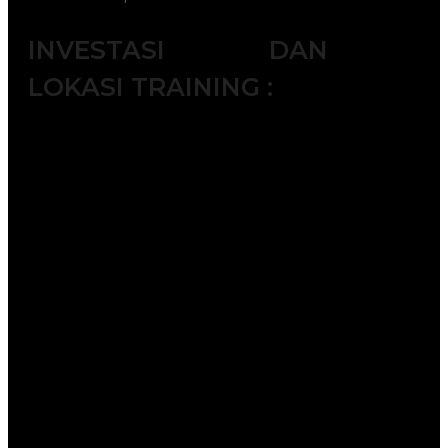
INVESTASI DAN
LOKASI TRAINING :
Jakarta ( 6.500.000 IDR / participant)
Bandung ( 6.000.000 IDR /
participant)
Surabaya ( 7.500.000 IDR /
participant)
Makassar ( 7.500.000 IDR /
participant)
Yogyakarta (6.000.000 IDR /
participant)
Bali ( 7.500.000 IDR / participant)
Lombok ( 7.500.000 IDR /
participant)
Batam ( 7.500.000 IDR / participant)