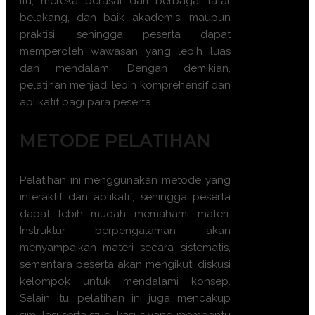
itu, mereka berasal dari berbagai latar
belakang, dan baik akademisi maupun
praktisi, sehingga peserta dapat
memperoleh wawasan yang lebih luas
dan mendalam. Dengan demikian,
pelatihan menjadi lebih komprehensif dan
aplikatif bagi para peserta.
METODE PELATIHAN
Pelatihan ini menggunakan metode yang
interaktif dan aplikatif, sehingga peserta
dapat lebih mudah memahami materi.
Instruktur berpengalaman akan
menyampaikan materi secara sistematis,
sementara peserta akan mengikuti diskusi
kelompok untuk mendalami konsep.
Selain itu, pelatihan ini juga mencakup