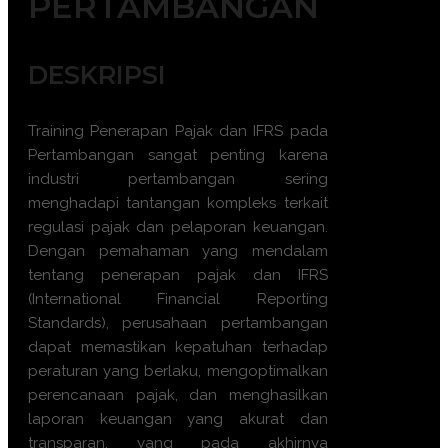
PERTAMBANGAN
DESKRIPSI
Training Penerapan Pajak dan IFRS pada
Pertambangan sangat penting karena
industri pertambangan sering
menghadapi tantangan kompleks terkait
regulasi pajak dan pelaporan keuangan.
Dengan pemahaman yang mendalam
tentang penerapan pajak dan IFRS
(International Financial Reporting
Standards), perusahaan pertambangan
dapat memastikan kepatuhan terhadap
peraturan yang berlaku, mengoptimalkan
perencanaan pajak, dan menghasilkan
laporan keuangan yang akurat dan
transparan, yang pada akhirnya