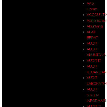
AAS
Flame
ACCOUNTI
Administrasi
Akuntansi
ALAT
BERAT
AUDIT
AUDIT
AKUNTANSI
AUDIT IT
AUDIT
KEUANGAN
AUDIT
LABORATO
AUDIT
SISTEM
INFORMASI
AUDIT TI