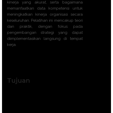
kinerja yang akurat, serta bagaimana
memanfaatkan data kompetensi untuk
meningkatkan kinerja organisasi secara
keseluruhan. Pelatihan ini mencakup teori
dan praktik, dengan fokus pada
pengembangan strategi yang dapat
diimplementasikan langsung di tempat
kerja.
. Tersedia kelas publik & in-
house | Available Offline &
Online
Tujuan
Meningkatkan kemampuan peserta
dalam merancang sistem manajemen
berbasis kompetensi.
Memperbaiki metode penilaian kinerja