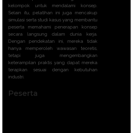
kelompok untuk mendalami konsep.
Selain itu, pelatihan ini juga mencakup
simulasi serta studi kasus yang membantu
peserta memahami penerapan konsep
secara langsung dalam dunia kerja.
Dengan pendekatan ini, mereka tidak
hanya memperoleh wawasan teoretis,
tetapi juga mengembangkan
keterampilan praktis yang dapat mereka
terapkan sesuai dengan kebutuhan
industri.
Peserta
Training Penilaian Kinerja Karyawan ini
sangat cocok untuk diikuti peserta dari
kalangan :