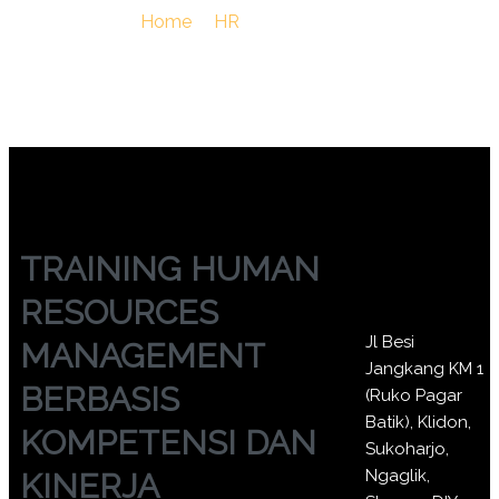
You Are Here :
Home
/
HR
/
TRAINING HUMAN
RESOURCES MANAGEMENT BERBASIS KOMPETENSI
DAN KINERJA
TRAINING HUMAN
RESOURCES
Jl Besi
MANAGEMENT
Jangkang KM 1
BERBASIS
(Ruko Pagar
Batik), Klidon,
KOMPETENSI DAN
Sukoharjo,
Ngaglik,
KINERJA