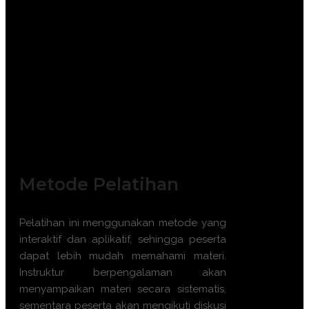
TRAINING HUMAN RESOURCES
MANAGEMENT BERBASIS KOMPETENSI
DAN KINERJA
Metode Pelatihan
Pelatihan ini menggunakan metode yang
interaktif dan aplikatif, sehingga peserta
dapat lebih mudah memahami materi.
Instruktur berpengalaman akan
menyampaikan materi secara sistematis,
sementara peserta akan mengikuti diskusi