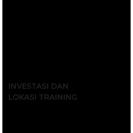
Batch 11 : 4 – 5 November 2026 || 9 –
10 November 2026 || 18 – 19
November 2026 || 23 – 24 November
2026
Batch 12 : 2 – 3 Desember 2026 || 7 –
8 Desember 2026 || 16 – 17 Desember
2026 || 21 – 22 Desember 2026
. Tersedia kelas publik & in-
house | Available Offline &
Online
INVESTASI DAN
LOKASI TRAINING
Jakarta ( 6.500.000 IDR / participant)
Bandung ( 6.000.000 IDR /
participant)