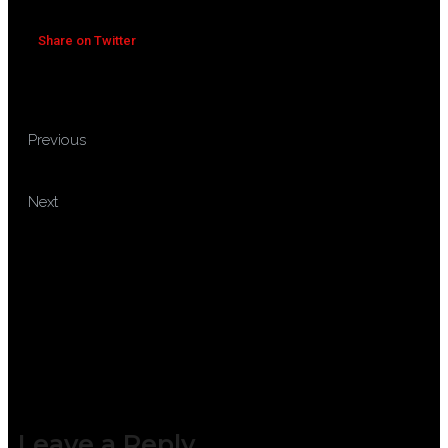
Share on Twitter
TRAINING ACCOUNTING
Previous
AND FINANCE FOR MANAGER
TRAINING HUMAN RESOURCES
Next
& GENERAL AFFAIRS (HR & GA)
MANAGEMENT
Leave a Reply