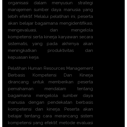
organisasi dalam menyusun strategi
manajemen sumber daya manusia yang
lebih efektif. Melalui pelatihan ini, peserta
akan belajar bagaimana mengidentifikasi,
mengevaluasi, dan mengelola
kompetensi serta kinerja karyawan secara
sistematis, yang pada akhirnya akan
meningkatkan produktivitas dan
kepuasan kerja.
Pelatihan Human Resources Management
Berbasis Kompetensi Dan Kinerja
dirancang untuk memberikan peserta
pemahaman mendalam tentang
bagaimana mengelola sumber daya
manusia dengan pendekatan berbasis
kompetensi dan kinerja. Peserta akan
belajar tentang cara merancang sistem
kompetensi yang efektif, metode evaluasi