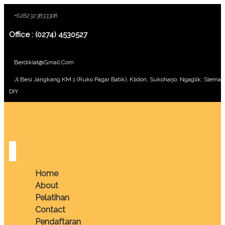
+6282323833308
Office : (0274) 4530527
Berdiklat@gmail.com
Jl Besi Jangkang KM 1 (Ruko Pagar Batik), Klidon, Sukoharjo, Ngaglik, Sleman
DIY
Home
About
Pelatihan
Contact
Pendaftaran