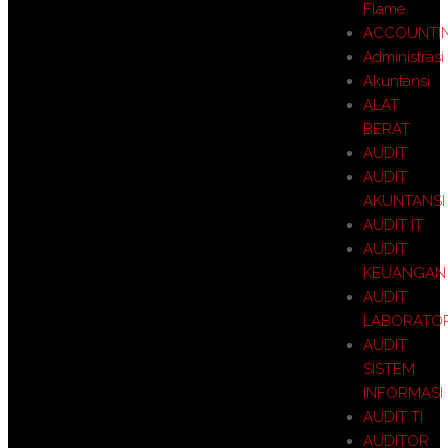
Flame
ACCOUNTI
Administrasi
Akuntansi
ALAT
BERAT
AUDIT
AUDIT
AKUNTANSI
AUDIT IT
AUDIT
KEUANGAN
AUDIT
LABORATO
AUDIT
SISTEM
INFORMASI
AUDIT TI
AUDITOR