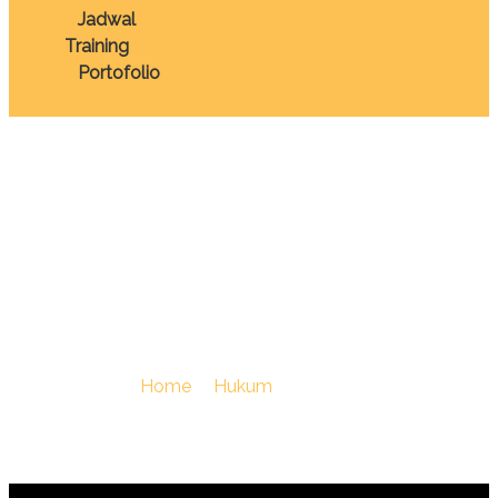
Jadwal
Training
Portofolio
TRAINING HUKUM
DAN BISNIS
PENGADAAN TANAH
You Are Here :
Home
/
Hukum
/
TRAINING HUKUM
DAN BISNIS PENGADAAN TANAH