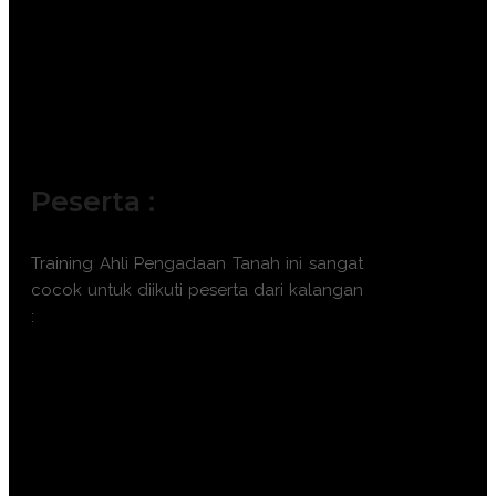
Mekanisme Pelepasan Hak dan
Pemutusan Hubungan Hukum.
Strategi Komunikasi dan CSR dalam
Pendekatan Masyarakat Terdampak.
Studi Kasus Sengketa Lahan dan
Resolusi Konflik Bisnis Terkini.
Peserta :
Training Ahli Pengadaan Tanah ini sangat
cocok untuk diikuti peserta dari kalangan
:
Legal Officer dan General Counsel
Perusahaan.
Project Manager Pengembangan Real
Estate & Infrastruktur.
Notaris dan Pejabat Pembuat Akta
Tanah (PPAT).