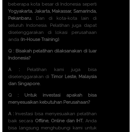
beberapa kota besar di Indonesia seperti
Yogyakarta, Jakarta, Makassar, Samarinda,
Pekanbaru.
Dan di kota-kota lain di
seluruh Indonesia. Pelatihan juga dapat
diselenggarakan di lokasi perusahaan
anda (
In-House Training)
.
Q : Bisakah pelatihan dilaksanakan di luar
Indonesia?
A :
Pelatihan kami juga bisa
diselenggarakan di
Timor Leste, Malaysia
dan Singapore.
Q : Untuk investasi apakah bisa
menyesuaikan kebutuhan Perusahaan?
A :
Investasi bisa menyesuaikan pelatihan
baik secara
Offline, Online dan IHT.
Anda
bisa langsung menghubungi kami untuk