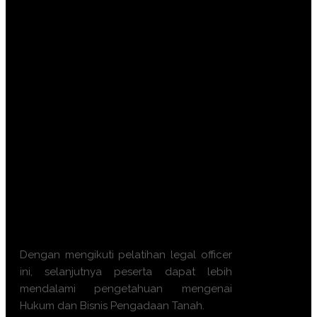
pengadaan tanah untuk kepentingan
umum dan komersial.
Memahami prosedur teknis tahapan
pengadaan tanah dari perencanaan
hingga penyerahan hasil.
Mampu melakukan mitigasi risiko
hukum dan finansial dalam transaksi
lahan.
Meningkatkan keterampilan negosiasi
dan komunikasi strategis dengan
pemilik lahan.
Memahami metode penilaian
(appraisal) tanah yang adil
berdasarkan standar profesi.
Dengan mengikuti pelatihan legal officer
ini, selanjutnya peserta dapat lebih
mendalami pengetahuan mengenai
Hukum dan Bisnis Pengadaan Tanah
.