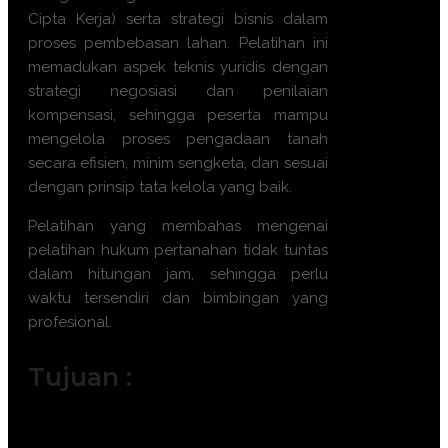
Cipta Kerja) serta strategi bisnis dalam
proses pembebasan lahan. Pelatihan ini
memadukan aspek teknis yuridis dengan
strategi negosiasi dan penilaian
kompensasi, sehingga peserta mampu
mengelola proses pengadaan tanah
secara efisien, minim sengketa, dan sesuai
dengan prinsip tata kelola yang baik.
Pelatihan yang membahas mengenai
pelatihan hukum pertanahan tidak tuntas
dalam hitungan jam, sehingga perlu
waktu tersendiri dan bimbingan yang
profesional.
Tujuan :
Menguasai kerangka hukum terbaru