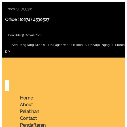
+6282323833308
Office : (0274) 4530527
Berdiklat@gmail.com
Jl Besi Jangkang KM 1 (Ruko Pagar Batik), Klidon, Sukoharjo, Ngaglik, Sleman
DIY
Home
About
Pelatihan
Contact
Pendaftaran