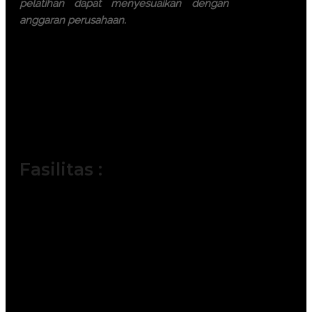
pelatihan dapat menyesuaikan dengan
anggaran perusahaan.
Ayo, jangan ragu lagi! Daftarkan
segera dengan chat melalui
pesan Whatsapp (Fast
Respons). Dapatkan
pengalaman terbaik dari tim
trainer yang berkompeten.
Fasilitas :
Module / Handout
Sertifikat
FREE Bag or backpack (Tas Training)
Training Kit (Dokumentasi photo,
Blocknote, ATK, etc)
2x Coffee Break & 1 Lunch, Dinner
FREE Souvenir Exclusive