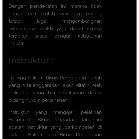
Dengan pendekatan ini, mereka tidak
hanya memperoleh wawasan teoretis,
tetapi juga mengembangkan
keterampilan praktis yang dapat mereka
terapkan sesuai dengan kebutuhan
industri.
Instruktur :
Training Hukum Bisnis Pengadaan Tanah
yang diselenggarakan, akan dilatih oleh
instruktur yang berpengalaman dalam
bidang hukum pertanahan :
Instruktur yang mengajar pelatihan
Hukum dan Bisnis Pengadaan Tanah
ini
adalah instruktur yang berkompeten di
bidang
Hukum dan Bisnis Pengadaan