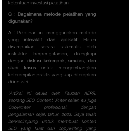
ketentuan investasi pelatihan.
Q : Bagaimana metode pelatihan yang
digunakan?
A :
Pelatihan ini menggunakan metode
yang
interaktif dan aplikatif
. Materi
disampaikan secara sistematis oleh
instruktur berpengalaman, dilengkapi
dengan
diskusi kelompok, simulasi, dan
studi kasus
untuk mengembangkan
keterampilan praktis yang siap diterapkan
di industri.
*Artikel ini ditulis oleh Fauziah AEPR,
seorang SEO Content Writer selain itu juga
Copywriter profesional dengan
pengalaman sejak tahun 2022. Saya telah
berkecimpung untuk membuat konten
SEO yang kuat dan copywriting yang