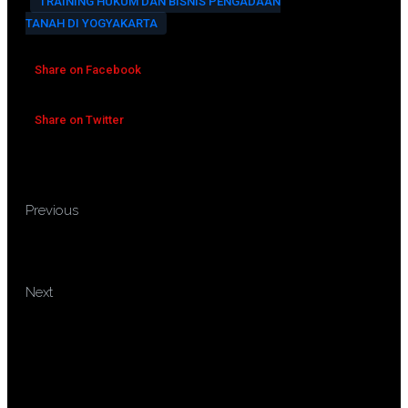
TRAINING HUKUM DAN BISNIS PENGADAAN
TANAH DI YOGYAKARTA
Share on Facebook
Share on Twitter
TRAINING AKUNTANSI
Previous
UNTUK JASA KONSTRUKSI DAN
PERUMAHAN
TRAINING ANALISA LAPORAN
Next
KEUANGAN MENGGUNAKAN
ANALISA RASIO