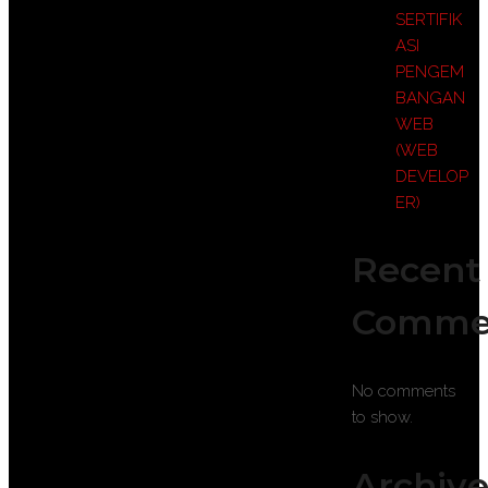
SERTIFIK
ASI
PENGEM
BANGAN
WEB
(WEB
DEVELOP
ER)
Recent
Comme
No comments
to show.
Archive