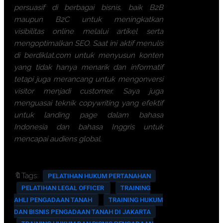
persuasif di berbagai bisnis, baik B2B
maupun B2C untuk meningkatkan
visibilitas online melalui artikel serta
mengoptimalkan SEO. Saat ini aktif menulis
di berdiklat.com untuk menyusun konten
yang tidak hanya menarik dan informatif
tetapi juga merancang untuk mengonversi
visitor menjadi customer. Saya juga
menguasai teknik copywriting yang efektif
untuk landing page dalam bahasa
Indonesia dan bahasa Inggris untuk
mencapai audiens global.
🔖Tags:
PELATIHAN HUKUM PERTANAHAN
PELATIHAN LEGAL OFFICER
TRAINING
AHLI PENGADAAN TANAH
TRAINING HUKUM
DAN BISNIS PENGADAAN TANAH DI JAKARTA