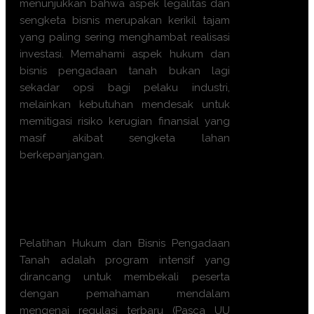
menunjukkan bahwa aspek legalitas dan
sengketa bisnis merupakan kerikil tajam
yang paling sering menghambat realisasi
investasi. Memahami aspek hukum dan
bisnis pengadaan tanah bukan lagi
sekadar opsi bagi pelaku industri,
melainkan kebutuhan mendesak untuk
memitigasi risiko kerugian finansial yang
masif akibat sengketa lahan
berkepanjangan.
Apa manfaat Training
Hukum
dan Bisnis Pengadaan Tanah
ini?
Pelatihan Hukum dan Bisnis Pengadaan
Tanah adalah program intensif yang
dirancang untuk membekali peserta
dengan pemahaman mendalam
mengenai regulasi terbaru (Pasca UU