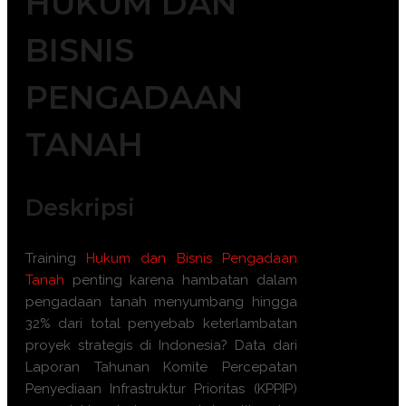
HUKUM DAN
BISNIS
PENGADAAN
TANAH
Deskripsi
Training
Hukum dan Bisnis Pengadaan
Tanah
penting karena hambatan dalam
pengadaan tanah menyumbang hingga
32% dari total penyebab keterlambatan
proyek strategis di Indonesia? Data dari
Laporan Tahunan Komite Percepatan
Penyediaan Infrastruktur Prioritas (KPPIP)