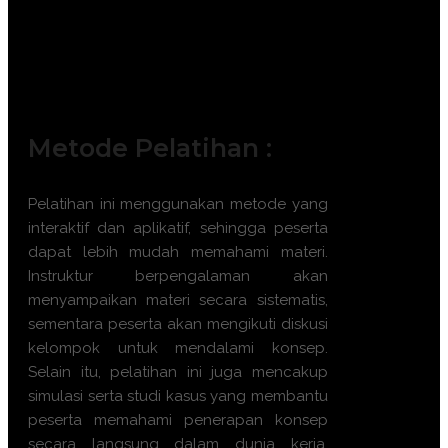
Konsultan Properti dan Penilai Publik
(Appraiser).
Direksi dan Manajer Pengembang
Perumahan (Developer).
Metode Pelatihan :
Pelatihan ini menggunakan metode yang
interaktif dan aplikatif, sehingga peserta
dapat lebih mudah memahami materi.
Instruktur berpengalaman akan
menyampaikan materi secara sistematis,
sementara peserta akan mengikuti diskusi
kelompok untuk mendalami konsep.
Selain itu, pelatihan ini juga mencakup
simulasi serta studi kasus yang membantu
peserta memahami penerapan konsep
secara langsung dalam dunia kerja.