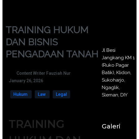
TRAINING HUKUM
DAN BISNIS
Jl Besi
PENGADAAN TANAH
Jangkang KM 1
(Ruko Pagar
Batik), Klidon,
Content Writer Fauziah Nur
Sukoharjo,
January 26, 2026
Ngaglik,
Hukum
Law
Legal
Sleman, DIY
TRAINING
Galeri