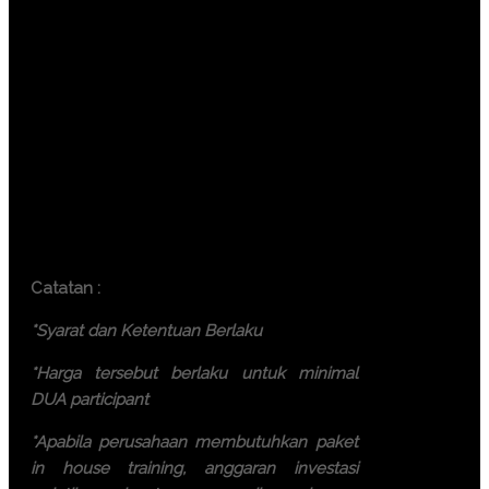
Surabaya ( 7.500.000 IDR /
participant)
Makassar ( 7.500.000 IDR /
participant)
Yogyakarta (6.000.000 IDR /
participant)
Bali ( 7.500.000 IDR / participant)
Lombok ( 7.500.000 IDR /
participant)
Batam ( 7.500.000 IDR / participant)
Catatan :
*Syarat dan Ketentuan Berlaku
*Harga tersebut berlaku untuk minimal
DUA participant
*Apabila perusahaan membutuhkan paket
in house training, anggaran investasi