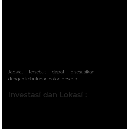
13 Oktober 2026 || 21 – 22 Oktober
2026 || 26 – 27 Oktober 2026
Batch 11 : 4 – 5 November 2026 || 9 –
10 November 2026 || 18 – 19
November 2026 || 23 – 24 November
2026
Batch 12 : 2 – 3 Desember 2026 || 7 –
8 Desember 2026 || 16 – 17 Desember
2026 || 21 – 22 Desember 2026
Jadwal tersebut dapat disesuaikan
dengan kebutuhan calon peserta.
Investasi dan Lokasi :
Jakarta ( 6.500.000 IDR / participant)
Bandung ( 6.000.000 IDR /
participant)