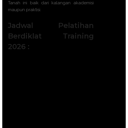
Tanah
ini baik dari kalangan akademisi
maupun praktisi.
Jadwal Pelatihan
Berdiklat Training
2026 :
Batch 1 : 5 - 6 Januari 2026 || 14 – 15
Januari 2026 || 19 – 20 Januari 2026 ||
|| 28 – 29 Januari 2026
Batch 2 : 2 – 3 Februari 2026 || 11 – 12
Februari 2026 || 18 – 19 Februari 2026
|| 23 – 24 Februari 2026
Batch 3 : 4 – 5 Maret 2026 || 11 – 12
Maret 2026 || 25 – 26 Maret 2026 || 30
– 31 Maret 2026
Batch 4 : 6 – 7 April 2026 || 15 – 16