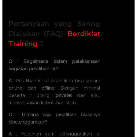
Training room full AC and Multimedia
Pertanyaan yang Sering
Diajukan (FAQ)
Berdiklat
Training
?
Q : Bagaimana sistem pelaksanaan
kegiatan pelatihan ini ?
A :
Pelatihan ini dilaksanakan bisa secara
online dan offline
. Dengan minimal
peserta 1 orang (
private
) dan atau
menyesuaikan kebutuhan klien.
Q : Dimana saja pelatihan biasanya
diselenggarakan?
A :
Pelatihan kami selenggarakan di