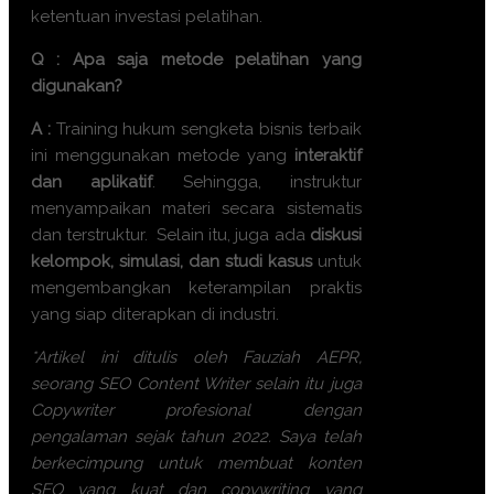
ketentuan investasi pelatihan.
Q : Apa saja metode pelatihan yang
digunakan?
A :
Training
hukum sengketa bisnis terbaik
ini menggunakan metode yang
interaktif
dan aplikatif
. Sehingga, instruktur
menyampaikan materi secara sistematis
dan terstruktur. Selain itu, juga ada
diskusi
kelompok, simulasi, dan studi kasus
untuk
mengembangkan keterampilan praktis
yang siap diterapkan di industri.
*Artikel ini ditulis oleh Fauziah AEPR,
seorang SEO Content Writer selain itu juga
Copywriter profesional dengan
pengalaman sejak tahun 2022. Saya telah
berkecimpung untuk membuat konten
SEO yang kuat dan copywriting yang