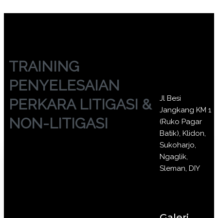
TRAINING
PENYELESAIAN
Jl Besi
PERKARA LITIGASI &
Jangkang KM 1
NON-LITIGASI
(Ruko Pagar
Batik), Klidon,
Sukoharjo,
Ngaglik,
Sleman, DIY
Galeri