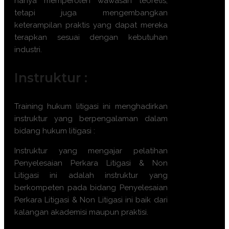
hanya memperoleh wawasan teoretis,
tetapi juga mengembangkan
keterampilan praktis yang dapat mereka
terapkan sesuai dengan kebutuhan
industri.
Instruktur :
Training
hukum litigasi
ini menghadirkan
instruktur yang berpengalaman dalam
bidang
hukum litigasi
:
Instruktur yang mengajar pelatihan
Penyelesaian Perkara Litigasi & Non
Litigasi
ini adalah instruktur yang
berkompeten pada bidang
Penyelesaian
Perkara Litigasi & Non Litigasi
ini baik dari
kalangan akademisi maupun praktisi.