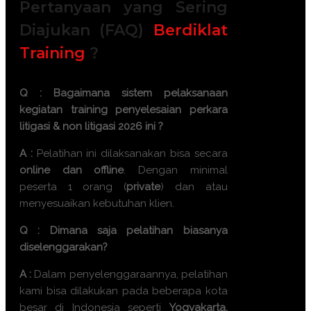
Pertanyaan yang Sering
Diajukan (FAQ)
Berdiklat
Training
?
Q : Bagaimana sistem pelaksanaan
kegiatan
training penyelesaian perkara
litigasi & non litigasi 2026
ini ?
A :
Pelatihan ini dilaksanakan bisa secara
online dan offline
. Dengan minimal
peserta 1 orang (
private
) dan atau
menyesuaikan kebutuhan klien.
Q : Dimana saja pelatihan biasanya
diselenggarakan?
A :
Dalam penyelenggaraannya, pelatihan
kami bisa dilakukan pada beberapa kota
besar di Indonesia seperti
Yogyakarta,