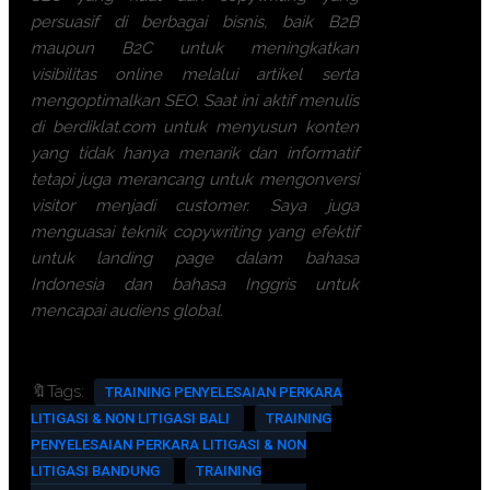
persuasif di berbagai bisnis, baik B2B
maupun B2C untuk meningkatkan
visibilitas online melalui artikel serta
mengoptimalkan SEO. Saat ini aktif menulis
di berdiklat.com untuk menyusun konten
yang tidak hanya menarik dan informatif
tetapi juga merancang untuk mengonversi
visitor menjadi customer. Saya juga
menguasai teknik copywriting yang efektif
untuk landing page dalam bahasa
Indonesia dan bahasa Inggris untuk
mencapai audiens global.
🔖Tags:
TRAINING PENYELESAIAN PERKARA
LITIGASI & NON LITIGASI BALI
TRAINING
PENYELESAIAN PERKARA LITIGASI & NON
LITIGASI BANDUNG
TRAINING