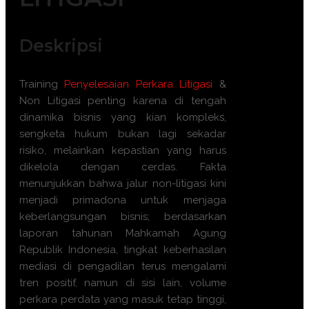
Deskripsi
Training
Penyelesaian Perkara Litigasi
&
Non Litigasi penting karena di tengah
dinamika bisnis yang kian kompleks,
sengketa hukum bukan lagi sekadar
risiko, melainkan kepastian yang harus
dikelola dengan cerdas. Fakta
menunjukkan bahwa jalur non-litigasi kini
menjadi primadona untuk menjaga
keberlangsungan bisnis; berdasarkan
laporan tahunan Mahkamah Agung
Republik Indonesia, tingkat keberhasilan
mediasi di pengadilan terus mengalami
tren positif, namun di sisi lain, volume
perkara perdata yang masuk tetap tinggi,