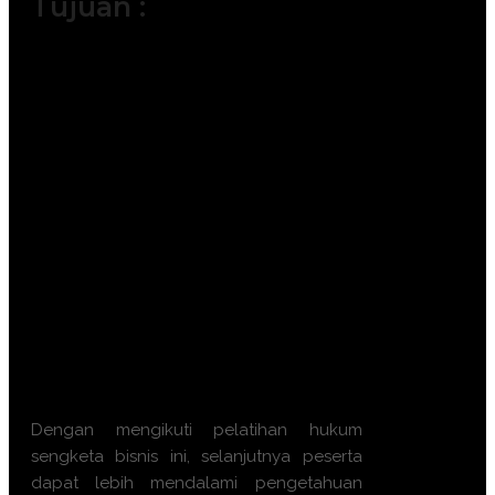
Tujuan :
Menguasai prosedur hukum acara
perdata dalam lingkup peradilan
Indonesia.
Meningkatkan kemampuan negosiasi
dan mediasi secara efektif.
Mampu menyusun strategi
penyelesaian sengketa yang efisien
bagi organisasi.
Memahami kelebihan dan
kekurangan berbagai forum arbitrase.
Meminimalisir risiko kerugian
operasional akibat proses hukum
yang berkepanjangan.
Dengan mengikuti
pelatihan hukum
sengketa bisnis
ini, selanjutnya peserta
dapat lebih mendalami pengetahuan