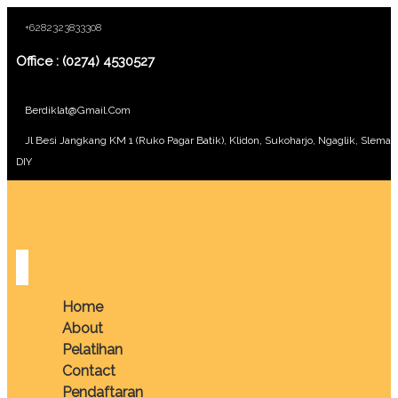
+6282323833308
Office : (0274) 4530527
Berdiklat@gmail.com
Jl Besi Jangkang KM 1 (Ruko Pagar Batik), Klidon, Sukoharjo, Ngaglik, Sleman
DIY
Home
About
Pelatihan
Contact
Pendaftaran