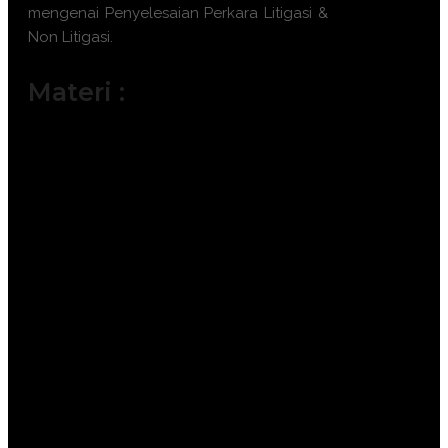
mengenai
Penyelesaian Perkara Litigasi &
Non Litigasi
.
Materi :
Hukum Acara Perdata dan Praktik
Litigasi di Indonesia.
Strategi Legal Audit dan Pemetaan
Risiko Sengketa.
Teknik Mediasi dan Konsiliasi dalam
Perselisihan Bisnis.
Arbitrase Komersial Internasional dan
Domestik (BANI).
Penyelesaian Sengketa di Era Digital
dan Bukti Elektronik.
Drafting Gugatan, Jawaban, Replik,
dan Duplik.
Eksekusi Putusan Pengadilan dan