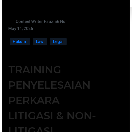
Content Writer Fauziah Nur
May 11, 2026
Hukum
Law
Legal
TRAINING
PENYELESAIAN
PERKARA
LITIGASI & NON-
LITIGASI