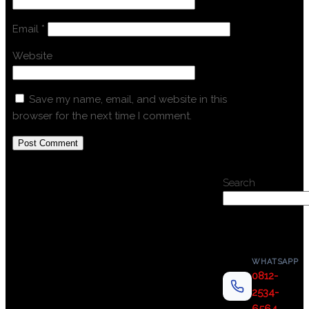
Email
*
Website
Save my name, email, and website in this
browser for the next time I comment.
Search
WHATSAPP
0812-
2534-
6564