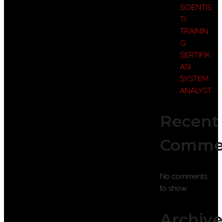
SCIENTIS
T)
TRAININ
G
SERTIFIK
ASI
SYSTEM
ANALYST
Recent
Comme
No comments
to show.
Archive