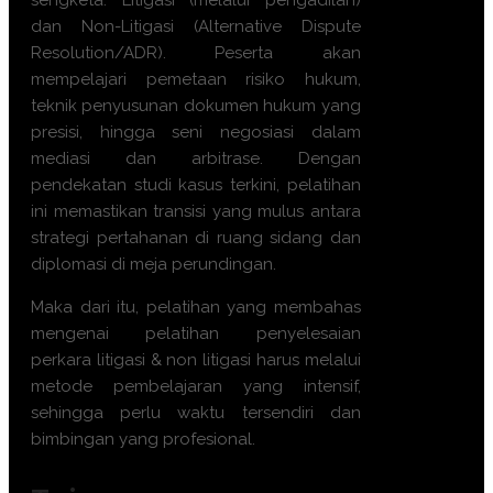
sengketa: Litigasi (melalui pengadilan)
dan Non-Litigasi (Alternative Dispute
Resolution/ADR). Peserta akan
mempelajari pemetaan risiko hukum,
teknik penyusunan dokumen hukum yang
presisi, hingga seni negosiasi dalam
mediasi dan arbitrase. Dengan
pendekatan studi kasus terkini, pelatihan
ini memastikan transisi yang mulus antara
strategi pertahanan di ruang sidang dan
diplomasi di meja perundingan.
Maka dari itu, pelatihan yang membahas
mengenai
pelatihan penyelesaian
perkara litigasi & non litigasi
harus melalui
metode pembelajaran yang intensif,
sehingga perlu waktu tersendiri dan
bimbingan yang profesional.