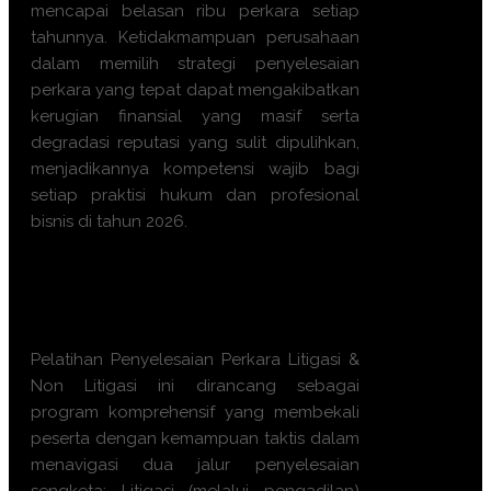
mencapai belasan ribu perkara setiap
tahunnya. Ketidakmampuan perusahaan
dalam memilih strategi penyelesaian
perkara yang tepat dapat mengakibatkan
kerugian finansial yang masif serta
degradasi reputasi yang sulit dipulihkan,
menjadikannya kompetensi wajib bagi
setiap praktisi hukum dan profesional
bisnis di tahun 2026.
Apa manfaat Training
Penyelesaian Perkara Litigasi &
Non Litigasi ini?
Pelatihan Penyelesaian Perkara Litigasi &
Non Litigasi ini dirancang sebagai
program komprehensif yang membekali
peserta dengan kemampuan taktis dalam
menavigasi dua jalur penyelesaian