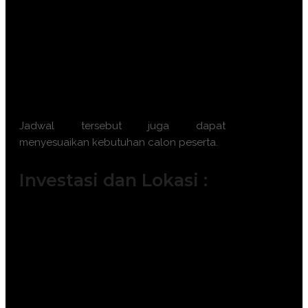
Batch 11 : 4 – 5 November 2026 || 9 –
10 November 2026 || 18 – 19
November 2026 || 23 – 24 November
2026
Batch 12 : 2 – 3 Desember 2026 || 7 –
8 Desember 2026 || 16 – 17 Desember
2026 || 21 – 22 Desember 2026
Jadwal tersebut juga dapat
menyesuaikan kebutuhan calon peserta.
Investasi dan Lokasi :
Jakarta ( 6.500.000 IDR / participant)
Bandung ( 6.000.000 IDR /
participant)
Surabaya ( 7.500.000 IDR /
participant)
Makassar ( 7.500.000 IDR /