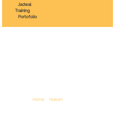
Jadwal
Training
Portofolio
TRAINING
PENYELESAIAN
PERKARA LITIGASI &
NON-LITIGASI
You Are Here :
Home
/
Hukum
/
TRAINING
PENYELESAIAN PERKARA LITIGASI & NON-LITIGASI