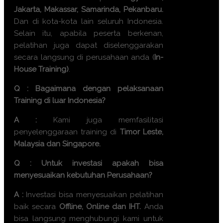
Jakarta, Makassar, Samarinda, Pekanbaru.
Dan di kota-kota lain seluruh Indonesia.
Selain itu, apabila peserta berkenan,
pelatihan juga dapat diselenggarakan
secara langsung di perusahaan anda (
In-
House Training)
.
Q : Bagaimana dengan pelaksanaan
Training di luar Indonesia?
A :
Kami juga memfasilitasi
penyelenggaraan training di
Timor Leste,
Malaysia dan Singapore.
Q : Untuk investasi apakah bisa
menyesuaikan kebutuhan Perusahaan?
A :
Investasi bisa menyesuaikan pelatihan
baik secara
Offline, Online dan IHT.
Anda
bisa langsung menghubungi kami untuk