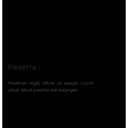
Peserta :
Pelatihan
legal officer
ini sangat cocok
untuk diikuti peserta dari kalangan :
Legal Officer / In-house Counsel.
Advokat dan Konsultan Hukum.
Manajer Sumber Daya Manusia (HR
Manager).