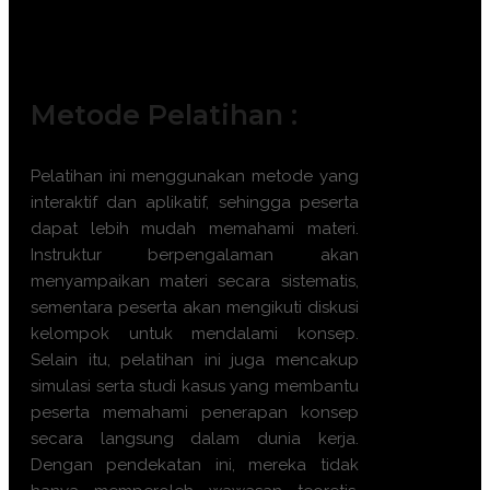
Direktur Operasional dan Pemilik
Usaha.
Pimpinan Instansi Pemerintah.
Metode Pelatihan :
Pelatihan ini menggunakan metode yang
interaktif dan aplikatif, sehingga peserta
dapat lebih mudah memahami materi.
Instruktur berpengalaman akan
menyampaikan materi secara sistematis,
sementara peserta akan mengikuti diskusi
kelompok untuk mendalami konsep.
Selain itu, pelatihan ini juga mencakup
simulasi serta studi kasus yang membantu
peserta memahami penerapan konsep
secara langsung dalam dunia kerja.
Dengan pendekatan ini, mereka tidak