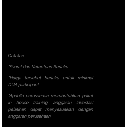
participant)
Yogyakarta (6.000.000 IDR /
participant)
Bali ( 7.500.000 IDR / participant)
Lombok ( 7.500.000 IDR /
participant)
Batam ( 7.500.000 IDR / participant)
Catatan :
*Syarat dan Ketentuan Berlaku
*Harga tersebut berlaku untuk minimal
DUA participant
*Apabila perusahaan membutuhkan paket
in house training, anggaran investasi
pelatihan dapat menyesuaikan dengan
anggaran perusahaan.