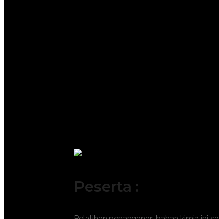
Fundamental of Chemical Process: Me
Process Flow Diagrams (PFD) Readi
Core Equipment Insight: Fungsi Pom
Modern Instrumentation & Control: 
Distillation and Separation Technol
Safety Management Systems (PSM):
Green Chemistry & Sustainability: T
Digital Twin in Operations: Pengenala
Utilities Management: Peran air, stea
Troubleshooting for Non-Engineers:
Peserta :
Pelatihan
penanganan bahan kimia
ini s