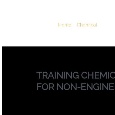
TRAINING CH
NON-ENGINE
You Are Here :
Home
/
Chemical
/
TRA
TRAINING CHEMI
FOR NON-ENGINE