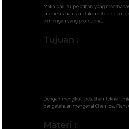
Maka dari itu, pelatihan yang membahas
engineers harus melalui metode pembela
bimbingan yang profesional.
Tujuan :
Memahami terminologi dan konsep d
Mengenali peralatan utama proses s
Meningkatkan kesadaran terhadap a
Memfasilitasi komunikasi yang efekt
Memahami alur proses produksi dari
Dengan mengikuti
pelatihan teknik kimi
pengetahuan mengenai
Chemical Plant 
Materi :