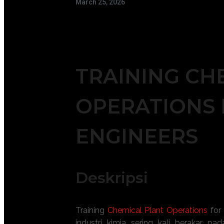
March 25, 2026
TRAINING CH
OPERATIONS 
ENGINEERS
Deskripsi
Training
Chemical Plant Operations
for 
industri kimia sering kali berakar p