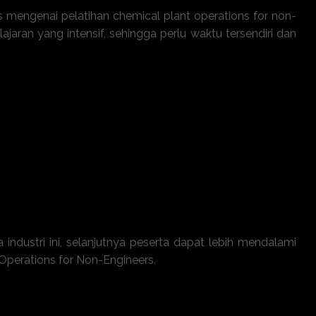
 mengenai pelatihan chemical plant operations for non-
jaran yang intensif, sehingga perlu waktu tersendiri dan
asar operasional pabrik kimia.
erta fungsinya dalam produksi.
spek keselamatan dan lingkungan (HSE).
if antara departemen teknis dan non-teknis.
 bahan baku hingga produk jadi.
a industri
ini, selanjutnya peserta dapat lebih mendalami
Operations for Non-Engineers
.