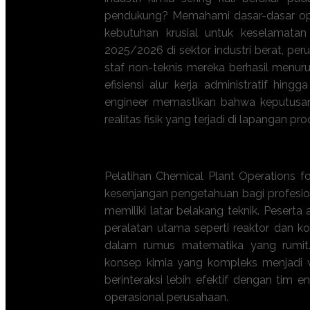
pendukung? Memahami dasar-dasar oper
kebutuhan krusial untuk keselamatan 
2025/2026 di sektor industri berat, pe
staf non-teknis mereka berhasil menuru
efisiensi alur kerja administratif hin
engineer memastikan bahwa keputusan
realitas fisik yang terjadi di lapangan pro
Apa manfaat Training
Chemical Plant
Pelatihan Chemical Plant Operations 
kesenjangan pengetahuan bagi profesion
memiliki latar belakang teknik. Pesert
peralatan utama seperti reaktor dan ko
dalam rumus matematika yang rumit.
konsep kimia yang kompleks menjadi 
berinteraksi lebih efektif dengan tim 
operasional perusahaan.