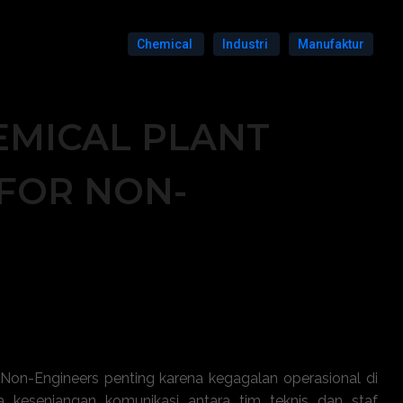
Chemical
Industri
Manufaktur
EMICAL PLANT
FOR NON-
Non-Engineers penting karena kegagalan operasional di
ada kesenjangan komunikasi antara tim teknis dan staf