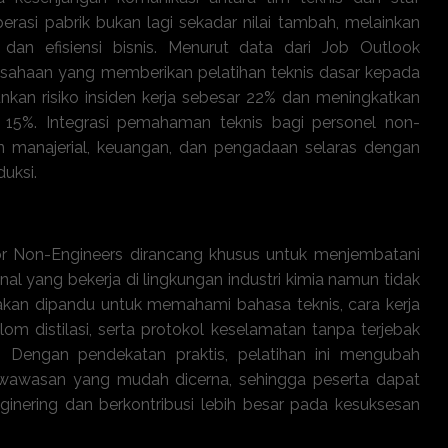
asi pabrik bukan lagi sekadar nilai tambah, melainkan
dan efisiensi bisnis. Menurut data dari Job Outlook
rusahaan yang memberikan pelatihan teknis dasar kepada
nkan risiko insiden kerja sebesar 22% dan meningkatkan
gga 15%. Integrasi pemahaman teknis bagi personel non-
 manajerial, keuangan, dan pengadaan selaras dengan
duksi.
 Operations for Non-Engineers ini?
for Non-Engineers dirancang khusus untuk menjembatani
al yang bekerja di lingkungan industri kimia namun tidak
a akan dipandu untuk memahami bahasa teknis, cara kerja
lom distilasi, serta protokol keselamatan tanpa terjebak
 Dengan pendekatan praktis, pelatihan ini mengubah
wawasan yang mudah dicerna, sehingga peserta dapat
enginering dan berkontribusi lebih besar pada kesuksesan