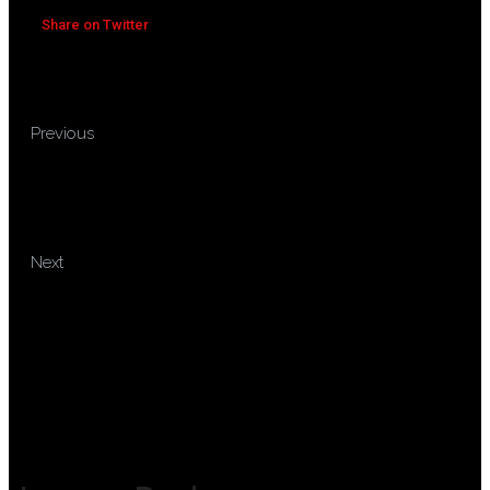
Share on Twitter
TRAINING
Previous
TRANSFORMATIONAL LEADERSHIP
BERBASIS GOOD CORPORATE
GOVERNANCE
TRAINING MACHINERY
Next
VIBRATION ANALYSIS