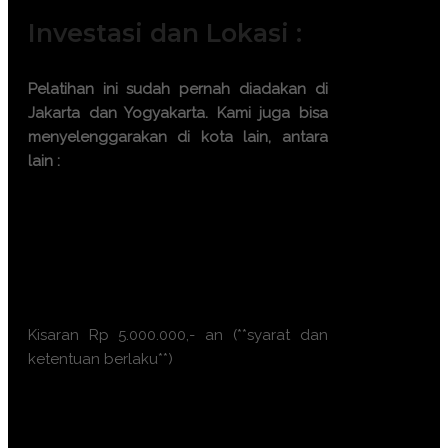
Investasi dan Lokasi :
Pelatihan ini sudah pernah diadakan di
Jakarta dan Yogyakarta. Kami juga bisa
menyelenggarakan di kota lain, antara
lain :
Bandung
Bali
Surabaya
Makassar
Samarinda
Kisaran Rp 5.000.000,- an (**syarat dan
ketentuan berlaku**)
Ayo, jangan ragu lagi! Daftarkan
segera dengan chat melalui
pesan Whatsapp (Fast