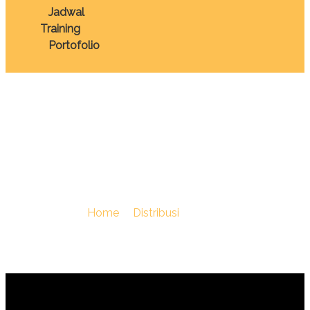
Jadwal
Training
Portofolio
TRAINING LOGISTIC
MANAGEMENT
You Are Here :
Home
/
Distribusi
/
TRAINING LOGISTIC
MANAGEMENT