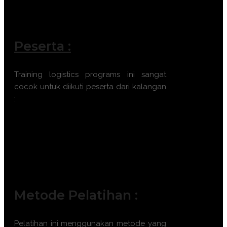
Peserta :
Training logistics programs ini sangat
cocok untuk diikuti peserta dari kalangan
:
Manajer Logistik
Staf Rantai Pasokan
Koordinator Distribusi
Pengelola Pengiriman
Supervisor Gudang
Metode Pelatihan :
Pelatihan ini menggunakan metode yang