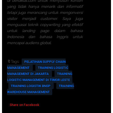
di berdiklat.com untuk menyusun konten
yang tidak hanya menarik dan informatif
tetapi juga merancang untuk mengonversi
visitor menjadi customer. Saya juga
menguasai teknik copywriting yang efektif
untuk landing page dalam bahasa
Indonesia dan bahasa Inggris untuk
mencapai audiens global.
🔖Tags:
PELATIHAN SUPPLY CHAIN
MANAGEMENT
TRAINING LOGISTIC
MANAGEMENT DI JAKARTA
TRAINING
LOGISTIC MANAGEMENT DI TIMOR LESTE
TRAINING LOGISTIK BNSP
TRAINING
WAREHOUSE MANAGEMENT
Share on Facebook