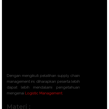
Meningkatkan pemahaman tentang
dasar-dasar manajemen logistik.
Mengoptimalkan aliran barang dan
pengelolaan rantai pasokan.
Meningkatkan efisiensi pengiriman
dan distribusi.
Menyusun strategi pengurangan
biaya logistik.
Meningkatkan keterampilan dalam
penggunaan teknologi logistik
terbaru.
Dengan mengikuti pelatihan supply chain
management ini, diharapkan peserta lebih
dapat lebih mendalami pengetahuan
mengenai
Logistic Management
.
Materi :