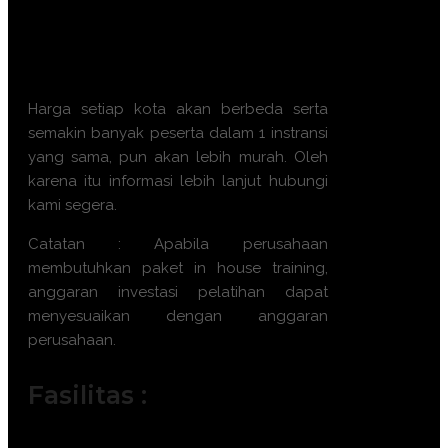
Respons). Dapatkan
pengalaman terbaik dari tim
trainer yang berkompeten.
Harga setiap kota akan berbeda serta
semakin banyak peserta dalam 1 instransi
yang sama, pun akan lebih murah. Oleh
karena itu informasi lebih lanjut hubungi
kami segera.
Catatan : Apabila perusahaan
membutuhkan paket in house training,
anggaran investasi pelatihan dapat
menyesuaikan dengan anggaran
perusahaan.
Fasilitas :