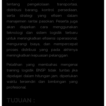
tentang pengelolaan transportasi,
distribusi barang, kontrol persediaan,
serta strategi yang efisien dalam
manajemen rantai pasokan. Peserta juga
akan diajarkan cara menggunakan
teknologi dan sistem logistik terbaru
untuk meningkatkan efisiensi operasional,
mengurangi biaya, dan mempercepat
proses distribusi yang pada akhirnya
meningkatkan kepuasan pelanggan.
Pelatihan yang membahas mengenai
training logistik BNSP tidak tuntas jika
dipelajari dalam hitungan jam, diperlukan
waktu tersendiri dan bimbingan yang
profesional.
TUJUAN :