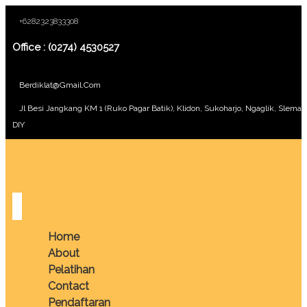
+6282323833308
Office : (0274) 4530527
Berdiklat@gmail.com
Jl Besi Jangkang KM 1 (Ruko Pagar Batik), Klidon, Sukoharjo, Ngaglik, Sleman
DIY
Home
About
Pelatihan
Contact
Pendaftaran