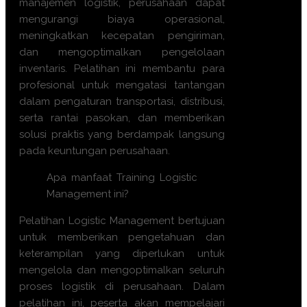
manajemen logistik, perusahaan dapat
mengurangi biaya operasional,
meningkatkan kecepatan pengiriman,
dan mengoptimalkan pengelolaan
inventaris. Pelatihan ini membantu para
profesional untuk mengatasi tantangan
dalam pengaturan transportasi, distribusi,
serta rantai pasokan, dan memberikan
solusi praktis yang berdampak langsung
pada keuntungan perusahaan.
Apa manfaat Training Logistic
Management ini?
Pelatihan Logistic Management bertujuan
untuk memberikan pengetahuan dan
keterampilan yang diperlukan untuk
mengelola dan mengoptimalkan seluruh
proses logistik di perusahaan. Dalam
pelatihan ini, peserta akan mempelajari