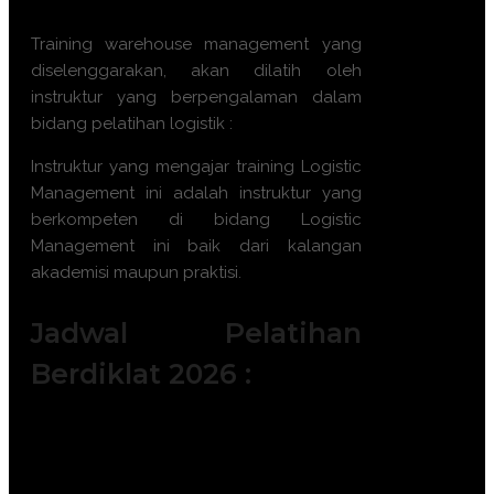
Training warehouse management yang
diselenggarakan, akan dilatih oleh
instruktur yang berpengalaman dalam
bidang pelatihan logistik :
Instruktur yang mengajar training Logistic
Management ini adalah instruktur yang
berkompeten di bidang Logistic
Management ini baik dari kalangan
akademisi maupun praktisi.
Jadwal Pelatihan
Berdiklat 2026 :
Batch 1 : 6 - 7 Januari 2025 || 15 – 16
Januari 2025 || 22 – 23 Januari 2025
Batch 2 : 2 – 3 Februari 2026 || 11 – 12