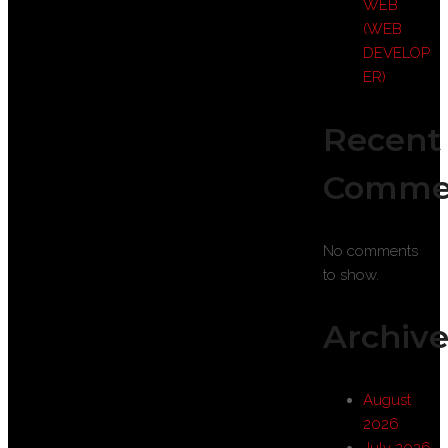
WEB
(WEB
DEVELOP
ER)
Recent
Comme
No comments
to show.
Archive
August
2026
July 2026