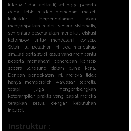
interaktif dan aplikatif, sehingga peserta
dapat lebih mudah memahami materi.
Instruktur berpengalaman akan
menyampaikan materi secara sistematis,
sementara peserta akan mengikuti diskusi
kelompok untuk mendalami konsep.
Selain itu, pelatihan ini juga mencakup
simulasi serta studi kasus yang membantu
peserta memahami penerapan konsep
secara langsung dalam dunia kerja.
Dengan pendekatan ini, mereka tidak
hanya memperoleh wawasan teoretis,
tetapi juga mengembangkan
keterampilan praktis yang dapat mereka
terapkan sesuai dengan kebutuhan
industri.
Instruktur :