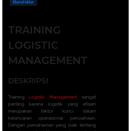
Manufaktur
TRAINING
LOGISTIC
MANAGEMENT
DESKRIPSI
Training
Logistic Management
sangat
penting karena logistik yang efisien
merupakan faktor kunci dalam
kelancaran operasional perusahaan.
Dengan pemahaman yang baik tentang