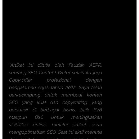
Module / Handout
Sertifikat
FREE Bag or backpack (Tas Training)
Training Kit (Dokumentasi photo,
Blocknote, ATK, etc)
2x Coffee Break & 1 Lunch, Dinner
FREE Souvenir Exclusive
Training room full AC and Multimedia
*Artikel ini ditulis oleh Fauziah AEPR,
seorang SEO Content Writer selain itu juga
Copywriter profesional dengan
pengalaman sejak tahun 2022. Saya telah
berkecimpung untuk membuat konten
SEO yang kuat dan copywriting yang
persuasif di berbagai bisnis, baik B2B
maupun B2C untuk meningkatkan
visibilitas online melalui artikel serta
mengoptimalkan SEO. Saat ini aktif menulis