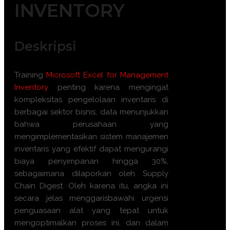
INVENTORY
Deskripsi
Training
Microsoft Excel for Management
Inventory
penting karena mengingat
kompleksitas pengelolaan inventaris di
berbagai sektor bisnis, data menunjukkan
bahwa perusahaan yang
mengimplementasikan sistem manajemen
inventaris yang efektif dapat mengurangi
biaya penyimpanan hingga 30%,
sebagaimana dilaporkan oleh Supply
Chain Digest. Oleh karena itu, angka ini
secara jelas menggarisbawahi urgensi
penguasaan alat yang tepat untuk
mengoptimalkan proses ini, dan dalam