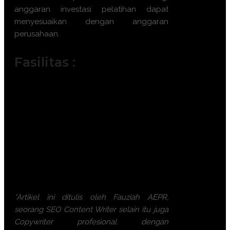
anggaran investasi pelatihan dapat
menyesuaikan dengan anggaran
perusahaan.
Fasilitas :
Module / Handout
Sertifikat
FREE Bag or backpack (Tas Training)
Training Kit (Dokumentasi photo,
Blocknote, ATK, etc)
2x Coffee Break & 1 Lunch, Dinner
FREE Souvenir Exclusive
Training room full AC and Multimedia
*Artikel ini ditulis oleh Fauziah AEPR,
seorang SEO Content Writer selain itu juga
Copywriter profesional dengan