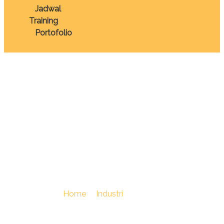
Jadwal
Training
Portofolio
TRAINING
MICROSOFT EXCEL
FOR MANAGEMENT
INVENTORY
You Are Here :
Home
/
Industri
/
TRAINING
MICROSOFT EXCEL FOR MANAGEMENT INVENTORY