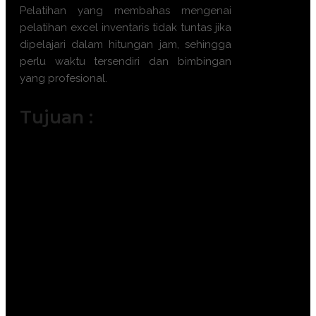
Pelatihan yang membahas mengenai
pelatihan excel inventaris tidak tuntas jika
dipelajari dalam hitungan jam, sehingga
perlu waktu tersendiri dan bimbingan
yang profesional.
Tujuan :
Menguasai dasar-dasar entri dan
pengelolaan data inventaris di Excel.
Meningkatkan efisiensi dan akurasi
pencatatan inventaris.
Mengembangkan laporan dan
analisis inventaris yang informatif.
Mengoptimalkan pengambilan
keputusan terkait pengadaan dan
penjualan.
Mengidentifikasi dan mengatasi