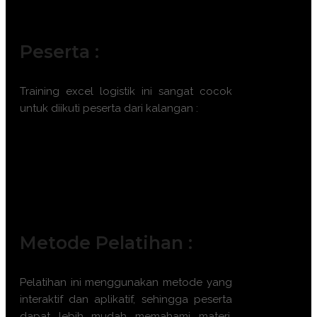
Peserta :
Training excel logistik ini sangat cocok
untuk diikuti peserta dari kalangan :
Manajer Gudang
Staf Logistik
Pengelola Stok
Analis Data Inventaris
Pemilik Bisnis Kecil
Metode Pelatihan :
Pelatihan ini menggunakan metode yang
interaktif dan aplikatif, sehingga peserta
dapat lebih mudah memahami materi.