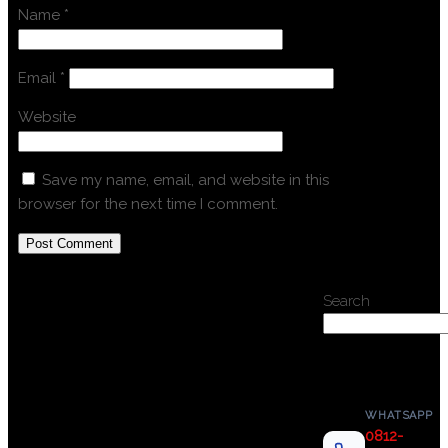
Name
*
Email
*
Website
Save my name, email, and website in this
browser for the next time I comment.
Search
WHATSAPP
0812-