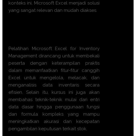
konteks ini, Microsoft Excel menjadi solusi
yang sangat relevan dan mudah diakses.
Apa manfaat mengikuti Training
Microsoft Excel for Management
Inventory?
Pelatihan Microsoft Excel for Inventory
Management dirancang untuk membekali
peserta dengan keterampilan praktis
dalam memanfaatkan fitur-fitur canggih
Excel untuk mengelola, melacak, dan
menganalisis data inventaris secara
efisien. Selain itu, kursus ini juga akan
membahas teknik-teknik mulai dari entri
data dasar hingga penggunaan fungsi
dan formula kompleks yang mampu
meningkatkan akurasi dan kecepatan
pengambilan keputusan terkait stok.