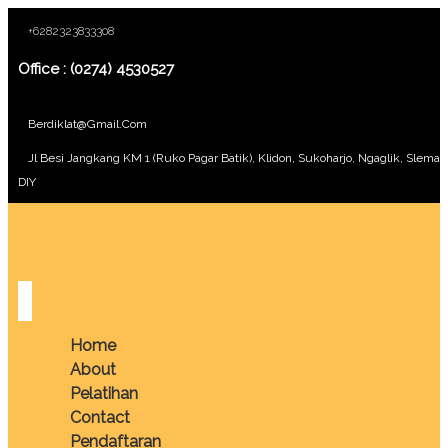
+6282323833308
Office : (0274) 4530527
Berdiklat@gmail.com
Jl Besi Jangkang KM 1 (Ruko Pagar Batik), Klidon, Sukoharjo, Ngaglik, Sleman
DIY
Home
About
Pelatihan
Contact
Pendaftaran