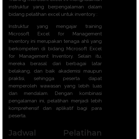
instruktur yang berpengalaman dalam
bidang pelatihan excel untuk inventory :
Instruktur yang mengajar training
Microsoft Excel for Management
Inventory ini merupakan tenaga ahli yang
berkompeten di bidang Microsoft Excel
for Management Inventory. Selain itu,
mereka berasal dari berbagai latar
belakang, dan baik akademisi maupun
praktisi, sehingga peserta dapat
memperoleh wawasan yang lebih luas
dan mendalam. Dengan kombinasi
pengalaman ini, pelatihan menjadi lebih
komprehensif dan aplikatif bagi para
peserta.
Jadwal Pelatihan