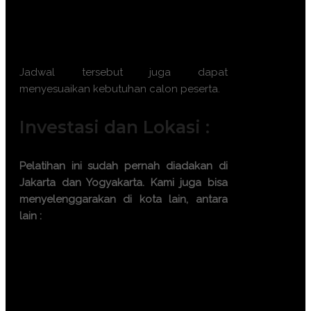
Batch 12 : 2 – 3 Desember 2026 || 7 –
8 Desember 2026 || 16 – 17 Desember
2026 || 21 – 22 Desember 2026
Jadwal tersebut juga dapat
menyesuaikan kebutuhan calon peserta.
Investasi dan Lokasi :
Pelatihan ini sudah pernah diadakan di
Jakarta dan Yogyakarta. Kami juga bisa
menyelenggarakan di kota lain, antara
lain :
Bandung
Bali
Surabaya
Makassar
Pontianak