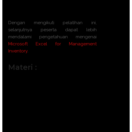
masalah umum dalam manajemen
inventaris.
Dengan mengikuti pelatihan ini,
selanjutnya peserta dapat lebih
mendalami pengetahuan mengenai
Microsoft Excel for Management
Inventory
.
Materi :
Pengenalan dan Struktur Data
Inventaris di Excel
Fungsi Dasar dan Lanjut untuk
Perhitungan Inventaris (SUMIF,
COUNTIF, VLOOKUP, INDEX-MATCH)
Formulasi Kondisional dan Validasi
Data untuk Kontrol Stok