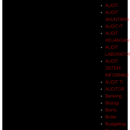
AUDIT
AUDIT
AKUNTANSI
AUDIT IT
AUDIT
KEUANGAN
AUDIT
LABORATO
AUDIT
SISTEM
INFORMASI
AUDIT TI
AUDITOR
Banking
Biologi
Bisnis
Boiler
Budgeting