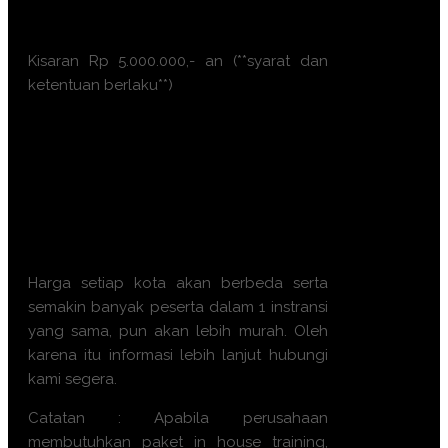
Batam
Kisaran Rp 5.000.000,- an (**syarat dan
ketentuan berlaku**)
Ayo, jangan ragu lagi! Daftarkan
segera dengan chat melalui
pesan Whatsapp (Fast
Respons). Dapatkan
pengalaman terbaik dari tim
trainer yang berkompeten.
Harga setiap kota akan berbeda serta
semakin banyak peserta dalam 1 instransi
yang sama, pun akan lebih murah. Oleh
karena itu informasi lebih lanjut hubungi
kami segera.
Catatan : Apabila perusahaan
membutuhkan paket in house training,