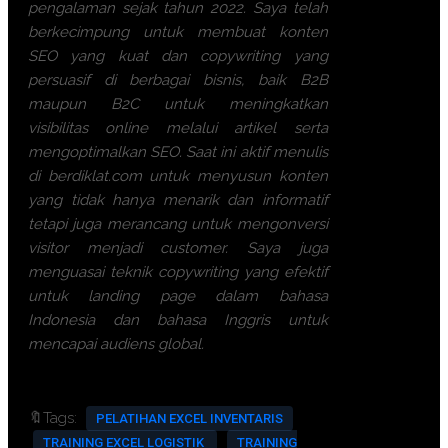
pengalaman sejak tahun 2022. Saya telah
berkecimpung untuk membuat konten
SEO yang kuat dan copywriting yang
persuasif di berbagai bisnis, baik B2B
maupun B2C untuk meningkatkan
visibilitas online melalui artikel serta
mengoptimalkan SEO. Saat ini aktif menulis
di berdiklat.com untuk menyusun konten
yang tidak hanya menarik dan informatif
tetapi juga merancang untuk mengonversi
visitor menjadi customer. Saya juga
menguasai teknik copywriting yang efektif
untuk landing page dalam bahasa
Indonesia dan bahasa Inggris untuk
mencapai audiens global.
🔖Tags:
PELATIHAN EXCEL INVENTARIS
TRAINING EXCEL LOGISTIK
TRAINING