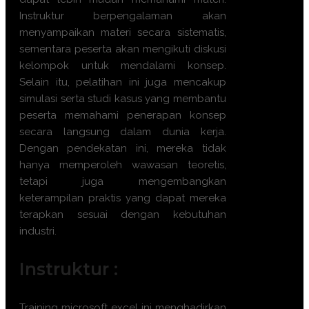
Instruktur berpengalaman akan
menyampaikan materi secara sistematis,
sementara peserta akan mengikuti diskusi
kelompok untuk mendalami konsep.
Selain itu, pelatihan ini juga mencakup
simulasi serta studi kasus yang membantu
peserta memahami penerapan konsep
secara langsung dalam dunia kerja.
Dengan pendekatan ini, mereka tidak
hanya memperoleh wawasan teoretis,
tetapi juga mengembangkan
keterampilan praktis yang dapat mereka
terapkan sesuai dengan kebutuhan
industri.
Instruktur :
Training microsoft excel ini menghadirkan