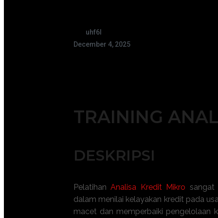
uhf6l
December 4, 2025
TRAINING ANAL
DESKRIPSI
Pelatihan
Analisa Kredit Mikro
sangat 
dalam menilai kelayakan kredit pada usa
macet dan memperbaiki pengelolaan k