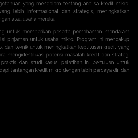
etahuan yang mendalam tentang analisa kredit mikro,
ng lebih informasional dan strategis, meningkatkan
uangan atau usaha mereka.
ancang untuk memberikan peserta pemahaman mendalam
lai pinjaman untuk usaha mikro. Program ini mencakup
iko, dan teknik untuk meningkatkan keputusan kredit yang
ara mengidentifikasi potensi masalah kredit dan strategi
praktis dan studi kasus, pelatihan ini bertujuan untuk
i tantangan kredit mikro dengan lebih percaya diri dan
menilai kelayakan kredit untuk usaha mikro.
g mempengaruhi pinjaman mikro.
ansial untuk penilaian kredit yang akurat.