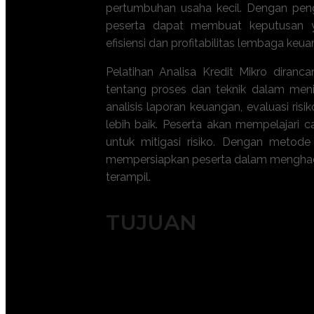
pertumbuhan usaha kecil. Dengan peng
peserta dapat membuat keputusan ya
efisiensi dan profitabilitas lembaga ke
Pelatihan Analisa Kredit Mikro dir
tentang proses dan teknik dalam meni
analisis laporan keuangan, evaluasi ris
lebih baik. Peserta akan mempelajari c
untuk mitigasi risiko. Dengan metode 
mempersiapkan peserta dalam menghadap
terampil.
TUJUAN
Mengembangkan keterampilan dalam 
Memahami faktor-faktor risiko yan
Meningkatkan kemampuan analisis fin