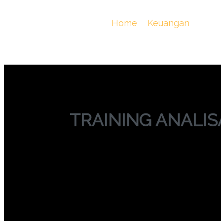
TRAINING ANA
You Are Here :
Home
/
Keuangan
/
TRA
TRAINING ANALIS