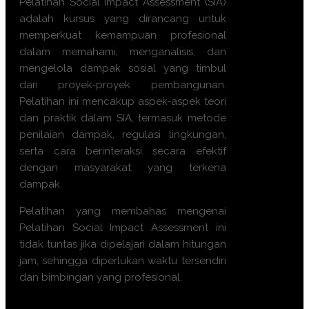
Pelatihan Social Impact Assessment (SIA)
adalah kursus yang dirancang untuk
memperkuat kemampuan profesional
dalam memahami, menganalisis, dan
mengelola dampak sosial yang timbul
dari proyek-proyek pembangunan.
Pelatihan ini mencakup aspek-aspek teori
dan praktik dalam SIA, termasuk metode
penilaian dampak, regulasi lingkungan,
serta cara berinteraksi secara efektif
dengan masyarakat yang terkena
dampak.
Pelatihan yang membahas mengenai
Pelatihan Social Impact Assessment ini
tidak tuntas jika dipelajari dalam hitungan
jam, sehingga diperlukan waktu tersendiri
dan bimbingan yang profesional.