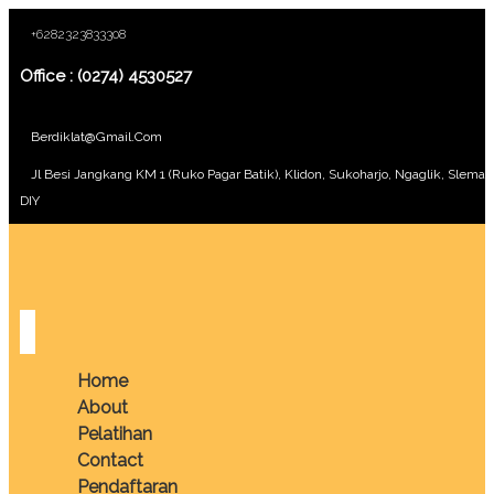
+6282323833308
Office : (0274) 4530527
Berdiklat@gmail.com
Jl Besi Jangkang KM 1 (Ruko Pagar Batik), Klidon, Sukoharjo, Ngaglik, Sleman
DIY
Home
About
Pelatihan
Contact
Pendaftaran