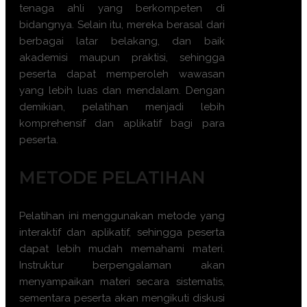
tenaga ahli yang berkompeten di
bidangnya. Selain itu, mereka berasal dari
berbagai latar belakang, dan baik
akademisi maupun praktisi, sehingga
peserta dapat memperoleh wawasan
yang lebih luas dan mendalam. Dengan
demikian, pelatihan menjadi lebih
komprehensif dan aplikatif bagi para
peserta.
METODE PELATIHAN
Pelatihan ini menggunakan metode yang
interaktif dan aplikatif, sehingga peserta
dapat lebih mudah memahami materi.
Instruktur berpengalaman akan
menyampaikan materi secara sistematis,
sementara peserta akan mengikuti diskusi