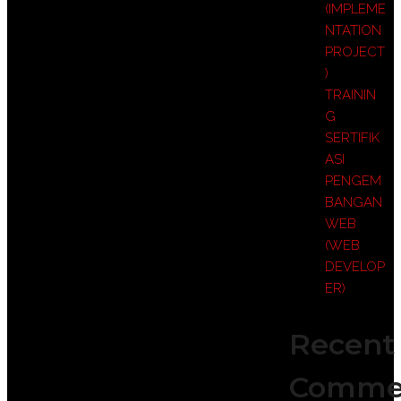
(IMPLEME
NTATION
PROJECT
)
TRAININ
G
SERTIFIK
ASI
PENGEM
BANGAN
WEB
(WEB
DEVELOP
ER)
Recent
Comme