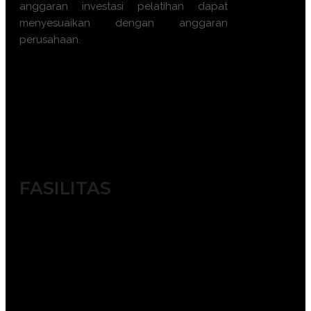
anggaran investasi pelatihan dapat
menyesuaikan dengan anggaran
perusahaan.
Ayo, jangan ragu lagi! Daftarkan
segera dengan chat melalui
pesan Whatsapp (Fast
Respons). Dapatkan
pengalaman terbaik dari tim
trainer yang berkompeten.
FASILITAS
Module / Handout
Sertifikat
FREE Bag or backpack (tas training)
Training kit (Dokumentasi photo,
blocknote, ATK, etc)
2x coffee break & 1 lunch, dinner