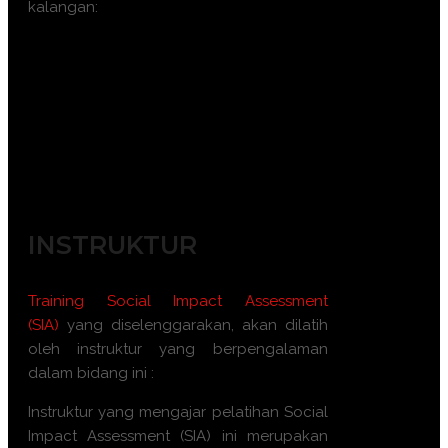
kalangan:
Konsultan lingkungan
Pengelola proyek pembangunan
Pemerhati lingkungan
Pegawai pemerintah terkait regulasi
lingkungan
Mahasiswa dan peneliti di bidang
lingkungan
INSTRUKTUR
Training Social Impact Assessment
(SIA)
yang diselenggarakan, akan dilatih
oleh instruktur yang berpengalaman
dalam bidang ini :
Instruktur yang mengajar pelatihan Social
Impact Assessment (SIA) ini merupakan