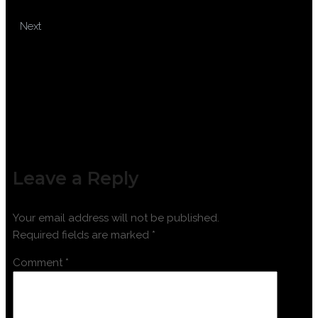
REPORT WRITING
TRAINING WASTE MATERIAL
Next
HANDLING
Leave a Reply
Your email address will not be published.
Required fields are marked
*
Comment
*