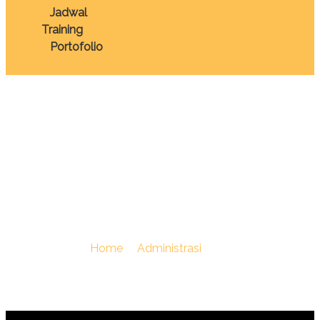
Jadwal
Training
Portofolio
TRAINING SOCIAL
IMPACT ASSESSMENT
(SIA)
You Are Here :
Home
/
Administrasi
/
TRAINING SOCIA
IMPACT ASSESSMENT (SIA)