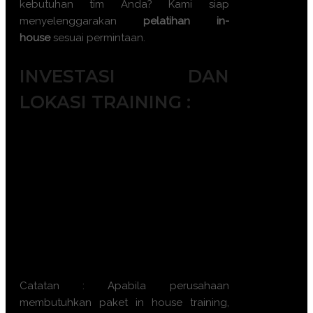
kebutuhan tim Anda? Kami siap
menyelenggarakan
pelatihan in-
house
sesuai permintaan.
INVESTASI DAN
LOKASI TRAINING :
Yogyakarta
Jakarta
Bandung
Bali
Surabaya
Batam
Makassar
Lombok
Catatan : Apabila perusahaan
membutuhkan paket in house training,