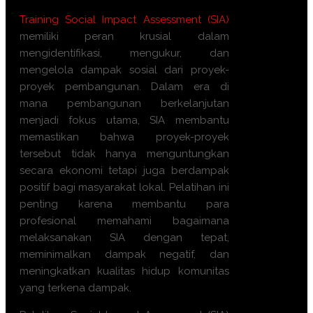
Training Social Impact Assessment (SIA)
memiliki peran krusial dalam
mengidentifikasi, mengukur, dan
mengelola dampak sosial dari proyek-
proyek pembangunan. Dalam era di
mana pembangunan berkelanjutan
menjadi fokus utama, SIA membantu
memastikan bahwa proyek-proyek
tersebut tidak hanya menguntungkan
secara ekonomi tetapi juga berdampak
positif bagi masyarakat lokal. Pelatihan ini
penting karena membantu para
profesional memahami bagaimana
melaksanakan SIA dengan tepat,
meminimalkan dampak negatif, dan
meningkatkan kualitas hidup komunitas
yang terkena dampak.