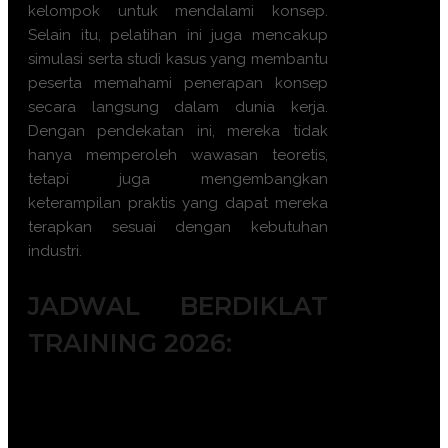
kelompok untuk mendalami konsep.
Selain itu, pelatihan ini juga mencakup
simulasi serta studi kasus yang membantu
peserta memahami penerapan konsep
secara langsung dalam dunia kerja.
Dengan pendekatan ini, mereka tidak
hanya memperoleh wawasan teoretis,
tetapi juga mengembangkan
keterampilan praktis yang dapat mereka
terapkan sesuai dengan kebutuhan
industri.
JADWAL BERDIKLAT
TRAINING 2026:
Batch 1 : 5 - 6 Januari 2026 || 14 – 15
Januari 2026 || 19 – 20 Januari 2026 ||
|| 28 – 29 Januari 2026