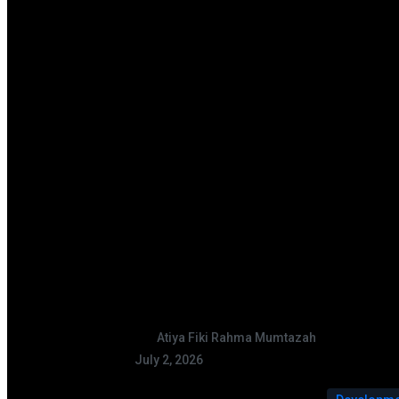
Atiya Fiki Rahma Mumtazah
July 2, 2026