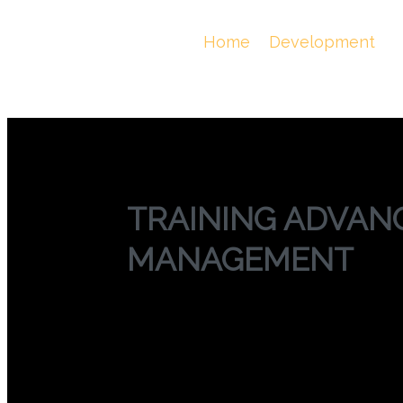
TRAINING AD
You Are Here :
Home
/
Development
/
TRAINING ADVAN
MANAGEMENT