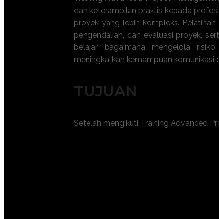
dan keterampilan praktis kepada profe
proyek yang lebih kompleks. Pelatihan
pengendalian, dan evaluasi proyek, ser
belajar bagaimana mengelola risiko
meningkatkan kemampuan komunikasi d
TUJUAN
Setelah mengikuti Training Advanced Pr
Meningkatkan kemampuan perenca
Memahami dan menerapkan teknik pe
Mengelola anggaran dan sumber day
Meningkatkan keterampilan komuni
Memahami metodologi dan alat ma