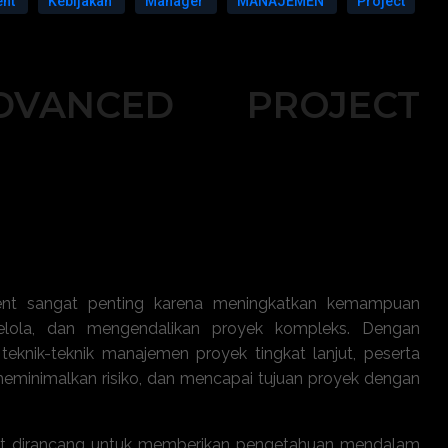
ent
Kebijakan
Manager
MANAJEMEN
Project
DVANCED PROJECT
ent sangat penting karena meningkatkan kemampuan
lola, dan mengendalikan proyek kompleks. Dengan
nik-teknik manajemen proyek tingkat lanjut, peserta
minimalkan risiko, dan mencapai tujuan proyek dengan
nt dirancang untuk memberikan pengetahuan mendalam