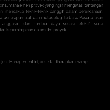
sional manajemen proyek yang ingin mengatasi tantangan
 ini mencakup teknik-teknik canggih dalam perencanaan,
ta penerapan alat dan metodologi terbaru. Peserta akan
, anggaran, dan sumber daya secara efektif, serta
an kepemimpinan dalam tim proyek.
oject Management ini, peserta diharapkan mampu :
naan proyek yang kompleks
ngendalian risiko yang efektif
a proyek dengan lebih efisien
kasi dan manajemen tim proyek
najemen proyek terbaru