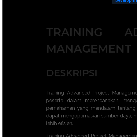
Developm
TRAINING
A
MANAGEMENT
DESKRIPSI
Training Advanced Project Managem
peserta dalam merencanakan, menge
pemahaman yang mendalam tentang tek
dapat mengoptimalkan sumber daya, me
lebih efisien.
Training Advanced Project Manageme