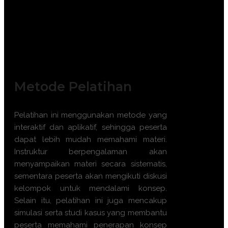
HR Generalist
HR Administrator
Personnel Coordinator
Payroll Officer
Data Entry Specialist HR
Metode Pelatihan
Pelatihan ini menggunakan metode yang
interaktif dan aplikatif, sehingga peserta
dapat lebih mudah memahami materi.
Instruktur berpengalaman akan
menyampaikan materi secara sistematis,
sementara peserta akan mengikuti diskusi
kelompok untuk mendalami konsep.
Selain itu, pelatihan ini juga mencakup
simulasi serta studi kasus yang membantu
peserta memahami penerapan konsep