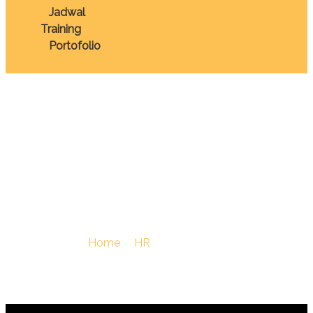
Jadwal
Training
Portofolio
TRAINING HR DATA
MANAGEMENT
BASICS
You Are Here :
Home
/
HR
/
TRAINING HR DATA
MANAGEMENT BASICS