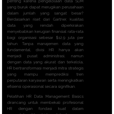
penting karena pengelolaan data SDM
yang buruk dapat merugikan perusahaan
dalam jumlah yang sangat besar?
Berdasarkan riset dari Gartner, kualitas
data yang rendah diperkirakan
menyebabkan kerugian finansial rata-rata
bagi organisasi sebesar $12,9 juta per
tahun. Tanpa manajemen data yang
fundamental, divisi HR hanya akan
menjadi pusat administrasi, namun
dengan data yang akurat dan terkelola,
HR bertransformasi menjadi mitra strategis
yang mampu memprediksi tren
perputaran karyawan serta meningkatkan
efisiensi operasional secara signifikan.
Pelatihan HR Data Management Basics
dirancang untuk membekali profesional
HR dengan fondasi kuat dalam