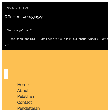
+6282323833308
Office : (0274) 4530527
Berdiklat@gmail.com
Jl Besi Jangkang KM 1 (Ruko Pagar Batik), Klidon, Sukoharjo, Ngaglik, Sleman
DIY
Home
About
Pelatihan
Contact
Pendaftaran