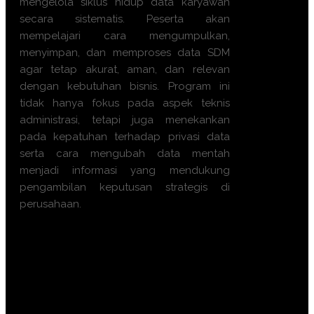
mengelola siklus hidup data karyawan
secara sistematis. Peserta akan
mempelajari cara mengumpulkan,
menyimpan, dan memproses data SDM
agar tetap akurat, aman, dan relevan
dengan kebutuhan bisnis. Program ini
tidak hanya fokus pada aspek teknis
administrasi, tetapi juga menekankan
pada kepatuhan terhadap privasi data
serta cara mengubah data mentah
menjadi informasi yang mendukung
pengambilan keputusan strategis di
perusahaan.
Maka dari itu, pelatihan yang membahas
mengenai
pelatihan HR data management
basics
harus melalui metode pembelajaran
yang intensif, sehingga perlu waktu
tersendiri dan bimbingan yang profesional.