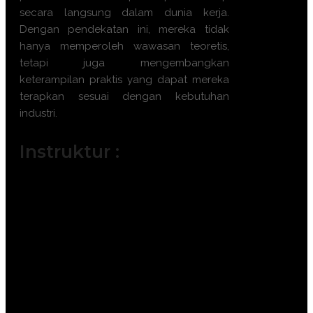
secara langsung dalam dunia kerja.
Dengan pendekatan ini, mereka tidak
hanya memperoleh wawasan teoretis,
tetapi juga mengembangkan
keterampilan praktis yang dapat mereka
terapkan sesuai dengan kebutuhan
industri.
Instruktur :
Training
pengelolaan data SDM
ini
menghadirkan instruktur yang
berpengalaman dalam bidang
pengelolaan
data SDM
: Instruktur yang mengajar
pelatihan
HR Data Management Basics
ini
adalah instruktur yang berkompeten pada
bidang
HR Data Management Basics
ini baik
dari kalangan akademisi maupun praktisi.