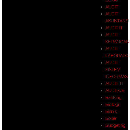
AUDIT
AUDIT
AKUNTANSI
AUDIT IT
AUDIT
KEUANGAN
AUDIT
LABORATO
AUDIT
SISTEM
INFORMASI
AUDIT TI
AUDITOR
Banking
Biologi
Bisnis
Boiler
Budgeting