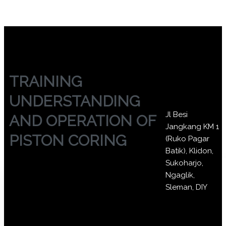
TRAINING
UNDERSTANDING
Jl Besi
AND OPERATION OF
Jangkang KM 1
PISTON CORING
(Ruko Pagar
Batik), Klidon,
Sukoharjo,
Ngaglik,
Sleman, DIY