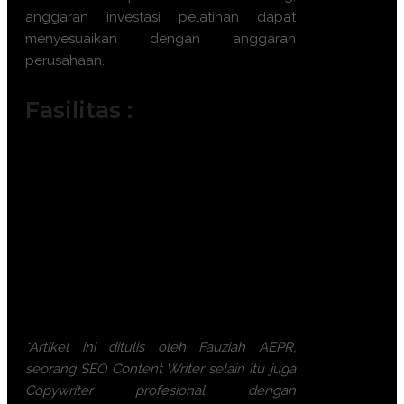
anggaran investasi pelatihan dapat
menyesuaikan dengan anggaran
perusahaan.
Fasilitas :
Module / Handout
Sertifikat
FREE Bag or backpack (Tas Training)
Training Kit (Dokumentasi photo,
Blocknote, ATK, etc)
2x Coffee Break & 1 Lunch, Dinner
FREE Souvenir Exclusive
Training room full AC and Multimedia
*Artikel ini ditulis oleh Fauziah AEPR,
seorang SEO Content Writer selain itu juga
Copywriter profesional dengan