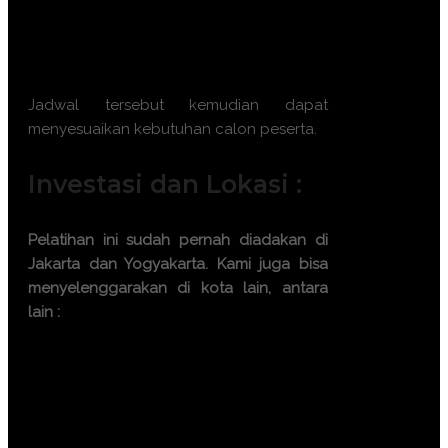
Batch 12 : 2 – 3 Desember 2026 || 7 –
8 Desember 2026 || 16 – 17 Desember
2026 || 21 – 22 Desember 2026
Jadwal tersebut kemudian dapat
menyesuaikan kebutuhan calon peserta.
Investasi dan Lokasi :
Pelatihan ini sudah pernah diadakan di
Jakarta dan Yogyakarta. Kami juga bisa
menyelenggarakan di kota lain, antara
lain :
Bandung
Bali
Surabaya
Makassar
Batam