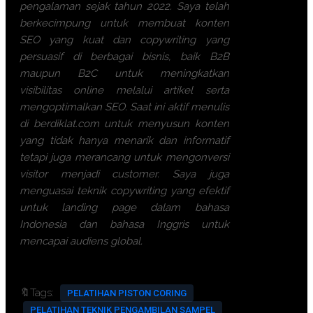
pengalaman sejak tahun 2022. Saya telah
berkecimpung untuk membuat konten
SEO yang kuat dan copywriting yang
persuasif di berbagai bisnis, baik B2B
maupun B2C untuk meningkatkan
visibilitas online melalui artikel serta
mengoptimalkan SEO. Saat ini aktif menulis
di berdiklat.com untuk menyusun konten
yang tidak hanya menarik dan informatif
tetapi juga merancang untuk mengonversi
visitor menjadi customer. Saya juga
menguasai teknik copywriting yang efektif
untuk landing page dalam bahasa
Indonesia dan bahasa Inggris untuk
mencapai audiens global.
🔖Tags:
PELATIHAN PISTON CORING
PELATIHAN TEKNIK PENGAMBILAN SAMPEL