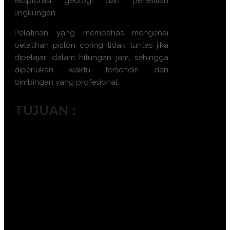
eksplorasi geologi dan penelitian
lingkungan.
Pelatihan yang membahas mengenai
pelatihan piston coring tidak tuntas jika
dipelajari dalam hitungan jam, sehingga
diperlukan waktu tersendiri dan
bimbingan yang profesional.
TUJUAN :
Memahami prinsip dasar piston
coring dalam eksplorasi geologi.
Meningkatkan keterampilan dalam
pengoperasian peralatan piston
coring.
Mengetahui prosedur keselamatan
dalam pengambilan sampel sedimen
dasar laut.