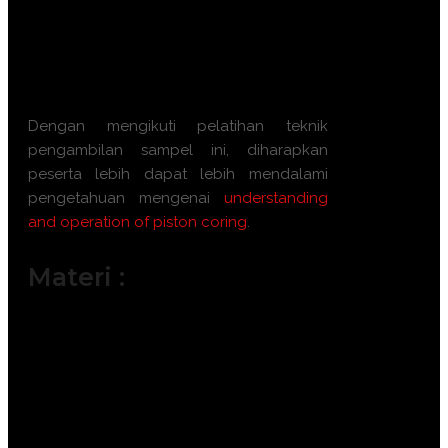
Menganalisis hasil sampel untuk
kebutuhan eksplorasi dan penelitian.
Mengoptimalkan efisiensi operasional
dalam penggunaan piston coring.
Dengan mengikuti pelatihan teknik
pengambilan sampel ini, diharapkan
peserta lebih dapat lebih mendalami
pengetahuan mengenai
understanding
and operation of piston coring
.
Materi :
Pengenalan piston coring dan
aplikasinya
Prinsip dasar dan mekanisme kerja
piston coring
Peralatan dan komponen piston