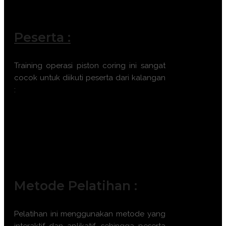
Peserta :
Training operasi piston coring ini sangat
cocok untuk diikuti peserta dari kalangan
:
Teknisi Geologi Kelautan
Insinyur Pengeboran
Operator Peralatan Pengeboran
Peneliti Geoteknik
Supervisor Eksplorasi
Metode Pelatihan :
Pelatihan ini menggunakan metode yang