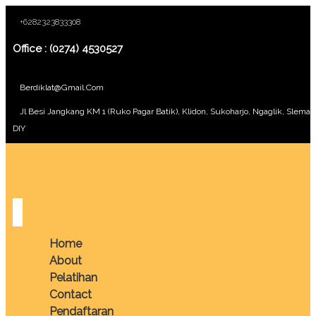
+6282323833308
Office : (0274) 4530527
Berdiklat@gmail.com
Jl Besi Jangkang KM 1 (Ruko Pagar Batik), Klidon, Sukoharjo, Ngaglik, Sleman
DIY
Home
About
Pelatihan
Contact
Pendaftaran