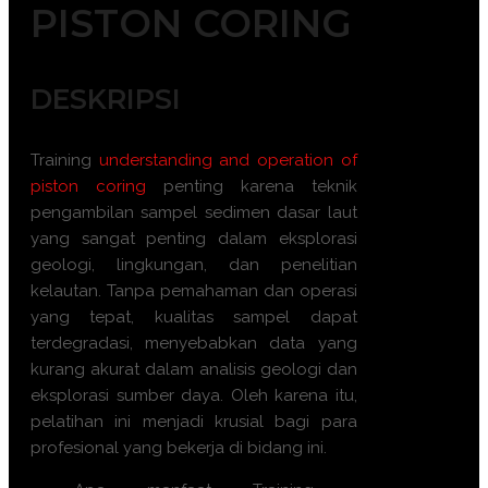
PISTON CORING
DESKRIPSI
Training
understanding and operation of
piston coring
penting karena teknik
pengambilan sampel sedimen dasar laut
yang sangat penting dalam eksplorasi
geologi, lingkungan, dan penelitian
kelautan. Tanpa pemahaman dan operasi
yang tepat, kualitas sampel dapat
terdegradasi, menyebabkan data yang
kurang akurat dalam analisis geologi dan
eksplorasi sumber daya. Oleh karena itu,
pelatihan ini menjadi krusial bagi para
profesional yang bekerja di bidang ini.