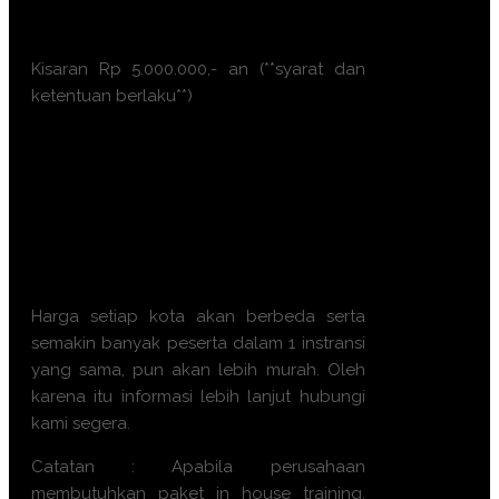
Pontianak
Kisaran Rp 5.000.000,- an (**syarat dan
ketentuan berlaku**)
Ayo, jangan ragu lagi! Daftarkan
segera dengan chat melalui
pesan Whatsapp (Fast
Respons). Dapatkan
pengalaman terbaik dari tim
trainer yang berkompeten.
Harga setiap kota akan berbeda serta
semakin banyak peserta dalam 1 instransi
yang sama, pun akan lebih murah. Oleh
karena itu informasi lebih lanjut hubungi
kami segera.
Catatan : Apabila perusahaan
membutuhkan paket in house training,