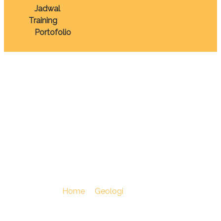
Jadwal
Training
Portofolio
TRAINING
UNDERSTANDING
AND OPERATION OF
PISTON CORING
You Are Here :
Home
/
Geologi
/
TRAINING
UNDERSTANDING AND OPERATION OF PISTON
CORING