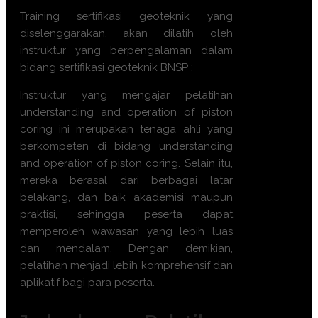
Training sertifikasi geoteknik yang
diselenggarakan, akan dilatih oleh
instruktur yang berpengalaman dalam
bidang sertifikasi geoteknik BNSP :
Instruktur yang mengajar pelatihan
understanding and operation of piston
coring ini merupakan tenaga ahli yang
berkompeten di bidang understanding
and operation of piston coring. Selain itu,
mereka berasal dari berbagai latar
belakang, dan baik akademisi maupun
praktisi, sehingga peserta dapat
memperoleh wawasan yang lebih luas
dan mendalam. Dengan demikian,
pelatihan menjadi lebih komprehensif dan
aplikatif bagi para peserta.