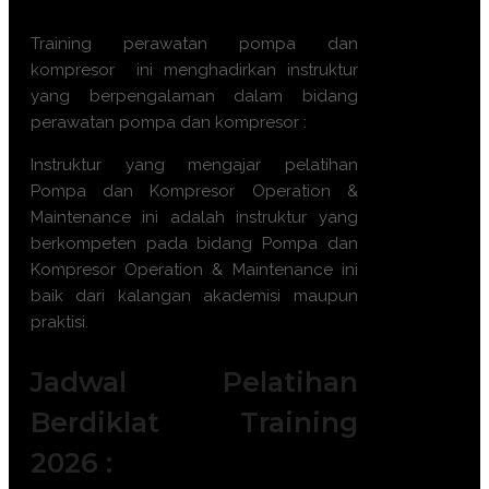
Training
perawatan pompa dan
kompresor
ini menghadirkan instruktur
yang berpengalaman dalam bidang
perawatan pompa dan kompresor
:
Instruktur yang mengajar pelatihan
Pompa dan Kompresor Operation &
Maintenance
ini adalah instruktur yang
berkompeten pada bidang
Pompa dan
Kompresor Operation & Maintenance
ini
baik dari kalangan akademisi maupun
praktisi.
Jadwal Pelatihan
Berdiklat Training
2026 :