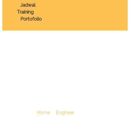
Jadwal
Training
Portofolio
TRAINING POMPA
DAN KOMPRESOR
OPERATION &
MAINTENANCE
You Are Here :
Home
/
Engineer
/
TRAINING POMPA
DAN KOMPRESOR OPERATION & MAINTENANCE