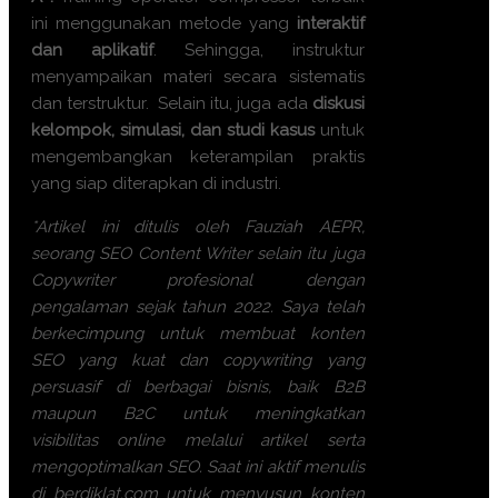
ini menggunakan metode yang
interaktif
dan aplikatif
. Sehingga, instruktur
menyampaikan materi secara sistematis
dan terstruktur. Selain itu, juga ada
diskusi
kelompok, simulasi, dan studi kasus
untuk
mengembangkan keterampilan praktis
yang siap diterapkan di industri.
*Artikel ini ditulis oleh Fauziah AEPR,
seorang SEO Content Writer selain itu juga
Copywriter profesional dengan
pengalaman sejak tahun 2022. Saya telah
berkecimpung untuk membuat konten
SEO yang kuat dan copywriting yang
persuasif di berbagai bisnis, baik B2B
maupun B2C untuk meningkatkan
visibilitas online melalui artikel serta
mengoptimalkan SEO. Saat ini aktif menulis
di berdiklat.com untuk menyusun konten