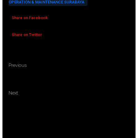
OPERATION & MAINTENANCE SURABAYA
Share on Facebook
Share on Twitter
TRAINING PLUMBING
Previous
SYSTEM DESIGN AND
MAINTENANCE & DESIGN OF HVAC
TRAINING DATABASE
Next
MANAGEMENT SYSTEM USING
SQL & ACCESS