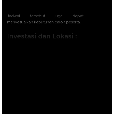
8 Desember 2026 || 16 – 17 Desember
2026 || 21 – 22 Desember 2026
Jadwal tersebut juga dapat
menyesuaikan kebutuhan calon peserta.
Investasi dan Lokasi :
Jakarta ( 6.500.000 IDR / participant)
Bandung ( 6.000.000 IDR /
participant)
Surabaya ( 7.500.000 IDR /
participant)
Makassar ( 7.500.000 IDR /
participant)
Yogyakarta (6.000.000 IDR /
participant)
Bali ( 7.500.000 IDR / participant)
Lombok ( 7.500.000 IDR /