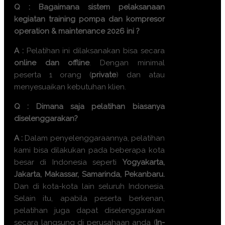
Q : Bagaimana sistem pelaksanaan
kegiatan
training pompa dan kompresor
operation & maintenance 2026
ini ?
A :
Pelatihan ini dilaksanakan bisa secara
online dan offline
. Dengan minimal
peserta 1 orang (
private
) dan atau
menyesuaikan kebutuhan klien.
Q : Dimana saja pelatihan biasanya
diselenggarakan?
A :
Dalam penyelenggaraannya, pelatihan
kami bisa dilakukan pada beberapa kota
besar di Indonesia seperti
Yogyakarta,
Jakarta, Makassar, Samarinda, Pekanbaru.
Dan di kota-kota lain seluruh Indonesia.
Selain itu, apabila peserta berkenan,
pelatihan juga dapat diselenggarakan
secara langsung di perusahaan anda (
In-