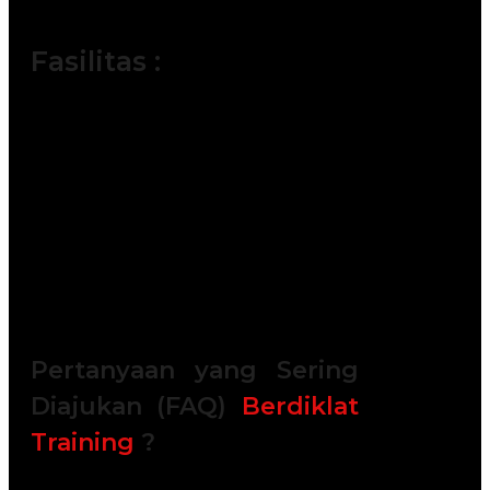
trainer yang berkompeten.
Fasilitas :
Module / Handout
Sertifikat
FREE Bag or backpack (Tas Training)
Training Kit (Dokumentasi photo,
Blocknote, ATK, etc)
2x Coffee Break & 1 Lunch, Dinner
FREE Souvenir Exclusive
Training room full AC and Multimedia
Pertanyaan yang Sering
Diajukan (FAQ)
Berdiklat
Training
?