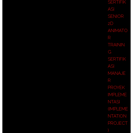
SERTIFIK
ASI
SENIOR
2D
ANIMATO
R
TRAININ
G
SERTIFIK
ASI
MANAJE
R
PROYEK
IMPLEME
NTASI
(IMPLEME
NTATION
PROJECT
)