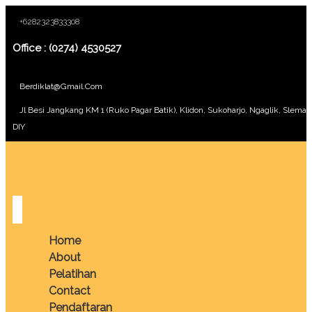
+6282323833308
Office : (0274) 4530527
Berdiklat@gmail.com
Jl Besi Jangkang KM 1 (Ruko Pagar Batik), Klidon, Sukoharjo, Ngaglik, Sleman
DIY
Home
About
Pelatihan
Contact
Pendaftaran