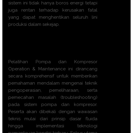
sistem ini tidak hanya boros energi tetapi
juga rentan terhadap kerusakan fatal
yang dapat menghentikan seluruh lini
produksi dalam sekejap.
Apa manfaat Training
Pompa
dan Kompresor Operation &
Maintenance ini?
Pelatihan Pompa dan Kompresor
Operation & Maintenance ini dirancang
secara komprehensif untuk memberikan
pemahaman mendalam mengenai teknik
pengoperasian, pemeliharaan, serta
pemecahan masalah (troubleshooting)
pada sistem pompa dan kompresor.
Peserta akan dibekali dengan wawasan
teknis mulai dari prinsip dasar fluida
hingga implementasi teknologi