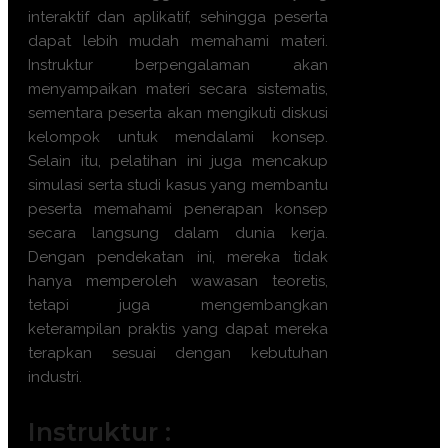
interaktif dan aplikatif, sehingga peserta
dapat lebih mudah memahami materi.
Instruktur berpengalaman akan
menyampaikan materi secara sistematis,
sementara peserta akan mengikuti diskusi
kelompok untuk mendalami konsep.
Selain itu, pelatihan ini juga mencakup
simulasi serta studi kasus yang membantu
peserta memahami penerapan konsep
secara langsung dalam dunia kerja.
Dengan pendekatan ini, mereka tidak
hanya memperoleh wawasan teoretis,
tetapi juga mengembangkan
keterampilan praktis yang dapat mereka
terapkan sesuai dengan kebutuhan
industri.
Instruktur :