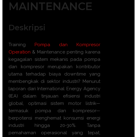
MAINTENANCE
Deskripsi
Training
Pompa dan Kompresor
Operation
& Maintenance penting karena
kegagalan sistem mekanis pada pompa
dan kompresor merupakan kontributor
utama terhadap biaya downtime yang
membengkak di sektor industri? Menurut
laporan dari International Energy Agency
(IEA) dalam tinjauan efisiensi industri
global, optimasi sistem motor listrik—
termasuk pompa dan kompresor—
berpotensi menghemat konsumsi energi
industri hingga 20-30%. Tanpa
pemahaman operasional yang tepat,