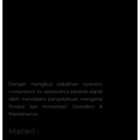
Meningkatkan keterampilan dalam
pengoperasian unit secara aman dan
efisien.
Mampu melakukan diagnosis
kerusakan dini (early failure detection).
Menguasai teknik perawatan preventif
dan korektif yang efektif.
Meminimalkan biaya operasional
melalui optimasi konsumsi energi
mesin.
Dengan mengikuti
pelatihan operator
compressor
ini, selanjutnya peserta dapat
lebih mendalami pengetahuan mengenai
Pompa dan Kompresor Operation &
Maintenance
.
Materi :