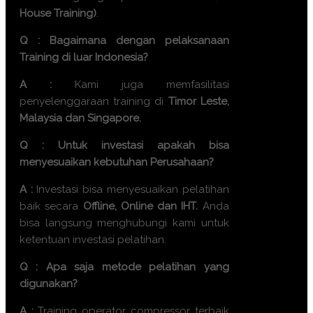
House Training)
.
Q : Bagaimana dengan pelaksanaan
Training di luar Indonesia?
A :
Kami juga memfasilitasi
penyelenggaraan training di
Timor Leste,
Malaysia dan Singapore.
Q : Untuk investasi apakah bisa
menyesuaikan kebutuhan Perusahaan?
A :
Investasi bisa menyesuaikan pelatihan
baik secara
Offline, Online dan IHT.
Anda
bisa langsung menghubungi kami untuk
ketentuan investasi pelatihan.
Q : Apa saja metode pelatihan yang
digunakan?
A :
Training
operator compressor terbaik