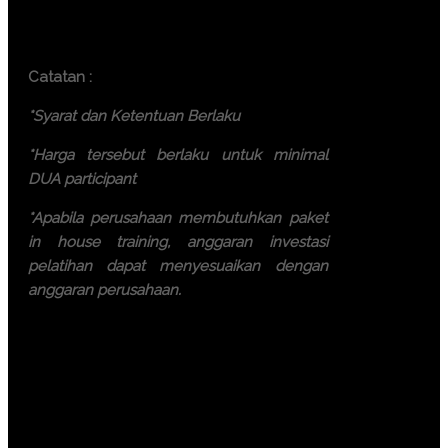
participant)
Batam ( 7.500.000 IDR / participant)
Catatan :
*Syarat dan Ketentuan Berlaku
*Harga tersebut berlaku untuk minimal
DUA participant
*Apabila perusahaan membutuhkan paket
in house training, anggaran investasi
pelatihan dapat menyesuaikan dengan
anggaran perusahaan.
Ayo, jangan ragu lagi! Daftarkan
segera dengan chat melalui
pesan Whatsapp (Fast
Respons). Dapatkan
pengalaman terbaik dari tim