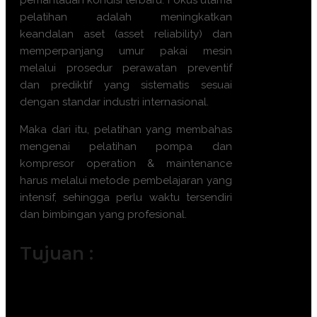
pemantauan kondisi terbaru. Fokus utama
pelatihan adalah meningkatkan
keandalan aset (asset reliability) dan
memperpanjang umur pakai mesin
melalui prosedur perawatan preventif
dan prediktif yang sistematis sesuai
dengan standar industri internasional.
Maka dari itu, pelatihan yang membahas
mengenai
pelatihan pompa dan
kompresor operation & maintenance
harus melalui metode pembelajaran yang
intensif, sehingga perlu waktu tersendiri
dan bimbingan yang profesional.
Tujuan :
Memahami prinsip kerja dan klasifikasi
berbagai jenis pompa dan kompresor.