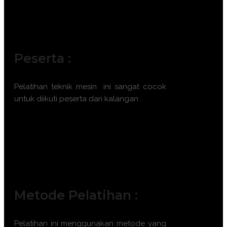
Peserta :
Pelatihan
teknik mesin
ini sangat cocok
untuk diikuti peserta dari kalangan :
Mechanical Engineer
Maintenance Technician
Plant Operations Supervisor
Production Engineer
Utility & Facility Manager
Metode Pelatihan :
Pelatihan ini menggunakan metode yang