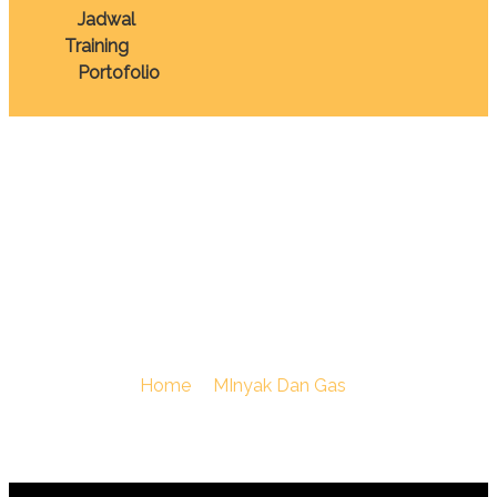
Jadwal
Training
Portofolio
TRAINING PROJECT
MANAGEMENT OIL
AND GAS
You Are Here :
Home
/
MInyak Dan Gas
/
TRAINING
PROJECT MANAGEMENT OIL AND GAS