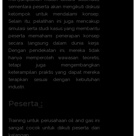
sementara peserta akan mengikuti diskusi
kelompok untuk mendalami konsep.
Selain itu, pelatihan ini juga mencakup
simulasi serta studi kasus yang membantu
peserta memahami penerapan konsep
secara langsung dalam dunia kerja.
Dengan pendekatan ini, mereka tidak
hanya memperoleh wawasan teoretis,
tetapi juga mengembangkan
keterampilan praktis yang dapat mereka
terapkan sesuai dengan kebutuhan
industri.
Peserta
:
Training untuk perusahaan oil and gas ini
sangat cocok untuk diikuti peserta dari
kalangan :