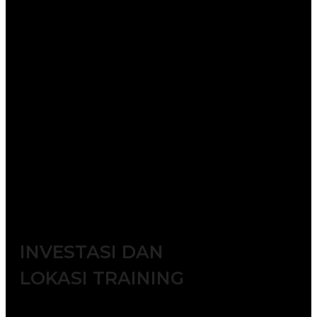
Batch 11 : 4 – 5 November 2026 || 9 –
10 November 2026 || 18 – 19
November 2026 || 23 – 24 November
2026
Batch 12 : 2 – 3 Desember 2026 || 7 –
8 Desember 2026 || 16 – 17 Desember
2026 || 21 – 22 Desember 2026
. Ingin disesuaikan dengan
waktu dan kebutuhan tim Anda?
Kami siap menyelenggarakan
pelatihan in-house sesuai
permintaan.
INVESTASI DAN
LOKASI TRAINING