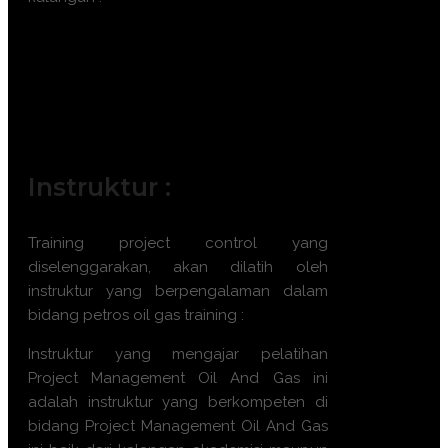
Manajer Proyek Migas
Insinyur Proyek
Supervisor Konstruksi Migas
Analis Proyek Migas
Pengelola Sumber Daya Proyek
Instruktur :
Training project control yang
diselenggarakan, akan dilatih oleh
instruktur yang berpengalaman dalam
bidang petros oil gas training :
Instruktur yang mengajar pelatihan
Project Management Oil And Gas ini
adalah instruktur yang berkompeten di
bidang Project Management Oil And Gas