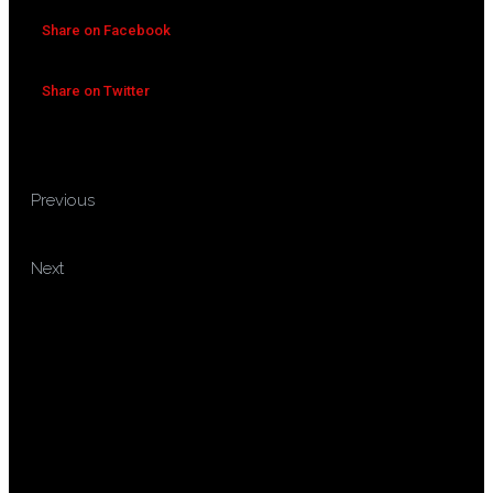
Share on Facebook
Share on Twitter
TRAINING LIQUEFIED
Previous
NATURAL GAS
TRAINING SUSTAINABLE
Next
PROCUREMENT