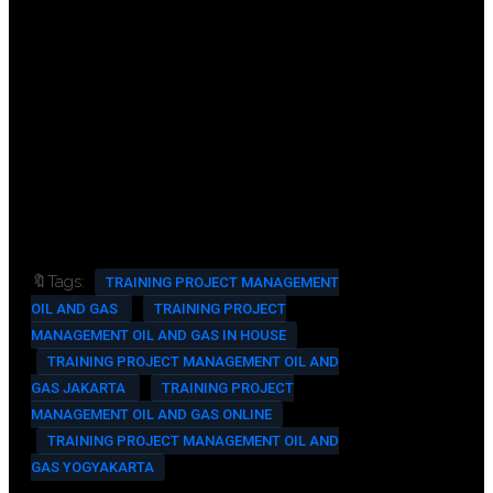
FREE Bag or Backpack (Tas Training)
Training Kit (Dokumentasi Photo,
Block note, ATK, Etc.)
2x Coffee Break, 1x Lunch, & 1x Dinner
FREE Exclusive Souvenir (Tas
Eksklusif, Kaos, Jaket dan Batik)
Training Room Full AC And
Multimedia
🔖Tags:
TRAINING PROJECT MANAGEMENT
OIL AND GAS
TRAINING PROJECT
MANAGEMENT OIL AND GAS IN HOUSE
TRAINING PROJECT MANAGEMENT OIL AND
GAS JAKARTA
TRAINING PROJECT
MANAGEMENT OIL AND GAS ONLINE
TRAINING PROJECT MANAGEMENT OIL AND
GAS YOGYAKARTA