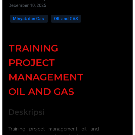
December 10, 2025
MInyak dan Gas
OIL and GAS
TRAINING
PROJECT
MANAGEMENT
OIL AND GAS
Deskripsi
Training project management oil and