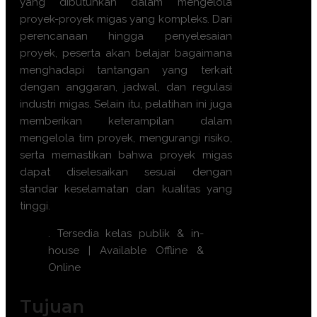
yang dibutuhkan dalam mengelola
proyek-proyek migas yang kompleks. Dari
perencanaan hingga penyelesaian
proyek, peserta akan belajar bagaimana
menghadapi tantangan yang terkait
dengan anggaran, jadwal, dan regulasi
industri migas. Selain itu, pelatihan ini juga
memberikan keterampilan dalam
mengelola tim proyek, mengurangi risiko,
serta memastikan bahwa proyek migas
dapat diselesaikan sesuai dengan
standar keselamatan dan kualitas yang
tinggi.
. Tersedia kelas publik & in-
house | Available Offline &
Online
Tujuan