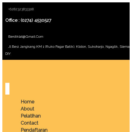
+6282323833308
Office : (0274) 4530527
Berdiklat@gmail.com
Jl Besi Jangkang KM 1 (Ruko Pagar Batik), Klidon, Sukoharjo, Ngaglik, Sleman
DIY
Home
About
Pelatihan
Contact
Pendaftaran