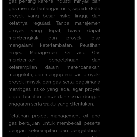
gas penting karena industri minyak dan
gas memiliki tantangan unik, seperti skala
proyek yang besar, risiko tinggi, dan
ketatnya regulasi. Tanpa manajemen
proyek yang tepat, biaya dapat
membengkak dan proyek bisa
mengalami keterlambatan. Pelatihan
Project Management Oil and Gas
memberikan pengetahuan dan
keterampilan dalam merencanakan,
mengelola, dan mengoptimalkan proyek-
proyek minyak dan gas, serta bagaimana
memitigasi risiko yang ada, agar proyek
dapat berjalan lancar dan sesuai dengan
anggaran serta waktu yang ditentukan.
Pelatihan project management oil and
gas bertujuan untuk membekali peserta
dengan keterampilan dan pengetahuan