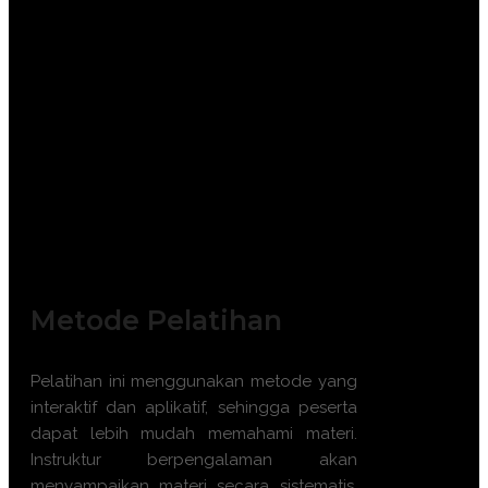
Migas
TRAINING PROJECT MANAGEMENT OIL
AND GAS
Metode Pelatihan
Pelatihan ini menggunakan metode yang
interaktif dan aplikatif, sehingga peserta
dapat lebih mudah memahami materi.
Instruktur berpengalaman akan
menyampaikan materi secara sistematis,