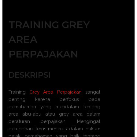
TRAINING GREY
AREA
PERPAJAKAN
DESKRIPSI
Training
Grey Area Perpajakan
sangat
penting karena berfokus pada
pemahaman yang mendalam tentang
area abu-abu atau grey area dalam
peraturan perpajakan. Mengingat
perubahan terus-menerus dalam hukum
pajak, pemahaman yang baik tentang