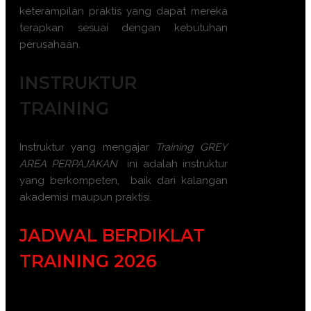
keterampilan praktis yang dapat mereka
terapkan sesuai dengan kebutuhan
perusahaan.
INSTRUKTUR
TRAINING
Instruktur yang mengajar
Training GREY
AREA PERPAJAKAN
ini adalah instruktur
yang berkompeten, baik dari kalangan
akademisi maupun praktisi.
JADWAL BERDIKLAT
TRAINING 2026
Batch 1 : 5 - 6 Januari 2026 || 14 – 15