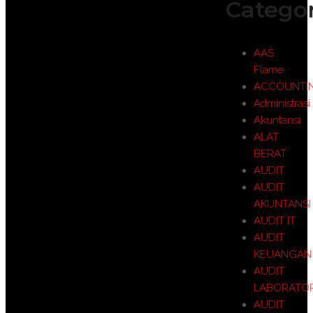
Categor
AAS
Flame
ACCOUNTI
Administrasi
Akuntansi
ALAT
BERAT
AUDIT
AUDIT
AKUNTANSI
AUDIT IT
AUDIT
KEUANGAN
AUDIT
LABORATO
AUDIT