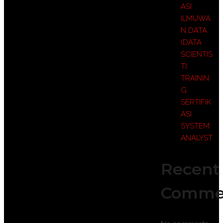
ASI
ILMUWA
N DATA
(DATA
SCIENTIS
T)
TRAININ
G
SERTIFIK
ASI
SYSTEM
ANALYST
Recent
Comme