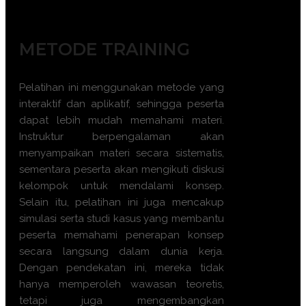
METODE TRAINING
Pelatihan ini menggunakan metode yang
interaktif dan aplikatif, sehingga peserta
dapat lebih mudah memahami materi.
Instruktur berpengalaman akan
menyampaikan materi secara sistematis,
sementara peserta akan mengikuti diskusi
kelompok untuk mendalami konsep.
Selain itu, pelatihan ini juga mencakup
simulasi serta studi kasus yang membantu
peserta memahami penerapan konsep
secara langsung dalam dunia kerja.
Dengan pendekatan ini, mereka tidak
hanya memperoleh wawasan teoretis,
tetapi juga mengembangkan