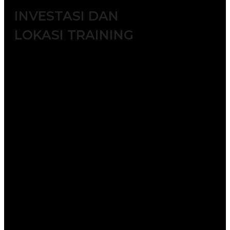
INVESTASI DAN
LOKASI TRAINING
Jakarta ( 6.500.000 IDR / participant)
Bandung ( 6.000.000 IDR /
participant)
Surabaya ( 7.500.000 IDR /
participant)
Makassar ( 7.500.000 IDR /
participant)
Yogyakarta (6.000.000 IDR /
participant)
Bali ( 7.500.000 IDR / participant)
Lombok ( 7.500.000 IDR /
participant)
Batam ( 7.500.000 IDR / participant)