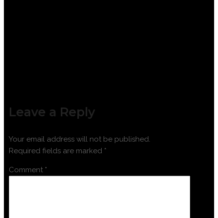
PENGOLAHAN DAN PEMANFAATAN
BATUBARA
Leave a Reply
Your email address will not be published.
Required fields are marked
*
Comment
*