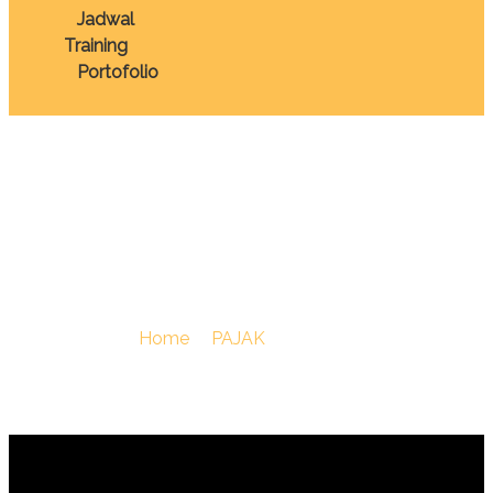
Jadwal
Training
Portofolio
TRAINING GREY AREA
PERPAJAKAN
You Are Here :
Home
/
PAJAK
/
TRAINING GREY AREA
PERPAJAKAN