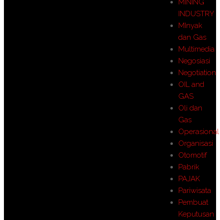
MINING
INDUSTRY
MInyak
dan Gas
Multimedia
Negosiasi
Negotiation
OIL and
GAS
Oli dan
Gas
Operasional
Organisasi
Otomotif
Pabrik
PAJAK
Pariwisata
Pembuat
Keputusan