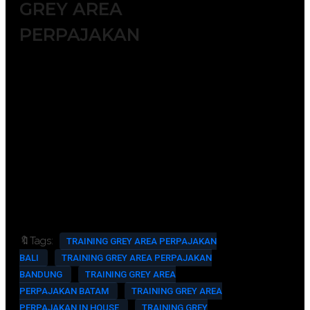
GREY AREA
PERPAJAKAN
Module / Handout
Sertifikat
FREE Bag or backpack (Tas Training)
Training Kit (Dokumentasi photo,
Blocknote, ATK, etc)
2x coffee break & 1 lunch/dinner
FREE Souvenir Exclusive
Training room full AC and Multimedia
🔖Tags:
TRAINING GREY AREA PERPAJAKAN
BALI
TRAINING GREY AREA PERPAJAKAN
BANDUNG
TRAINING GREY AREA
PERPAJAKAN BATAM
TRAINING GREY AREA
PERPAJAKAN IN HOUSE
TRAINING GREY