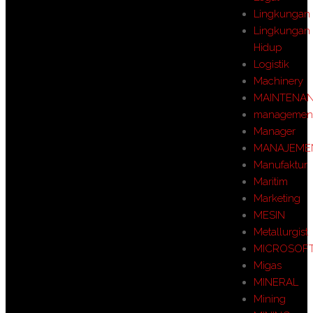
Lingkungan
Lingkungan
Hidup
Logistik
Machinery
MAINTENA
managemen
Manager
MANAJEME
Manufaktur
Maritim
Marketing
MESIN
Metallurgist
MICROSOF
Migas
MINERAL
Mining