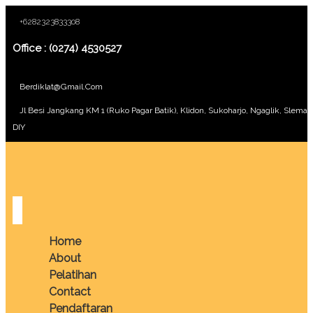
+6282323833308
Office : (0274) 4530527
Berdiklat@gmail.com
Jl Besi Jangkang KM 1 (Ruko Pagar Batik), Klidon, Sukoharjo, Ngaglik, Sleman
DIY
Home
About
Pelatihan
Contact
Pendaftaran