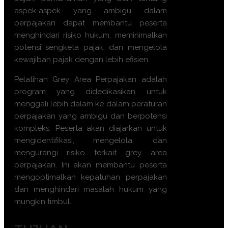
aspek-aspek yang ambigu dalam
perpajakan dapat membantu peserta
menghindari risiko hukum, meminimalkan
potensi sengketa pajak, dan mengelola
kewajiban pajak dengan lebih efisien.
Pelatihan Grey Area Perpajakan adalah
program yang didedikasikan untuk
menggali lebih dalam ke dalam peraturan
perpajakan yang ambigu dan berpotensi
kompleks. Peserta akan diajarkan untuk
mengidentifikasi, mengelola, dan
mengurangi risiko terkait grey area
perpajakan. Ini akan membantu peserta
mengoptimalkan kepatuhan perpajakan
dan menghindari masalah hukum yang
mungkin timbul.