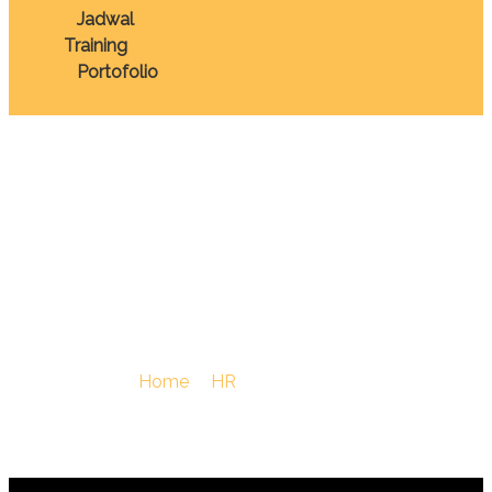
Jadwal
Training
Portofolio
TRAINING
ASSESSMENT
CENTER
You Are Here :
Home
/
HR
/
TRAINING ASSESSMENT
CENTER