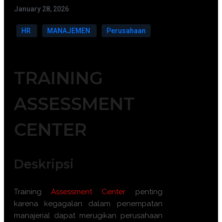
January 28, 2026
HR
MANAJEMEN
Perusahaan
TRAINING
ASSESSMENT
CENTER
Deskripsi
Training
Assessment Center
penting
karena kegagalan dalam penempatan
manajerial dapat merugikan perusahaan