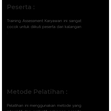
Peserta :
Training Assessment Karyawan ini sangat
cocok untuk diikuti peserta dari kalangan
:
Manajer Sumber Daya Manusia (HR
Manager)
Praktisi Talent Management
Industrial & Organizational
Psychologist
Senior Manager / Kepala Divisi
Konsultan SDM Independen
Metode Pelatihan :
Pelatihan ini menggunakan metode yang