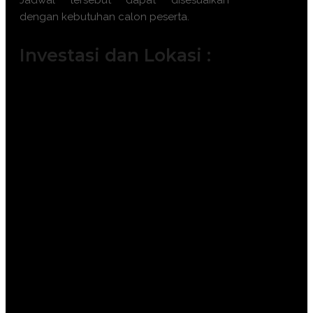
Jadwal tersebut dapat disesuaikan
dengan kebutuhan calon peserta.
Investasi dan Lokasi :
Jakarta ( 6.500.000 IDR / participant)
Bandung ( 6.000.000 IDR /
participant)
Surabaya ( 7.500.000 IDR /
participant)
Makassar ( 7.500.000 IDR /
participant)
Yogyakarta (6.000.000 IDR /
participant)
Bali ( 7.500.000 IDR / participant)
Lombok ( 7.500.000 IDR /
participant)
Batam ( 7.500.000 IDR / participant)