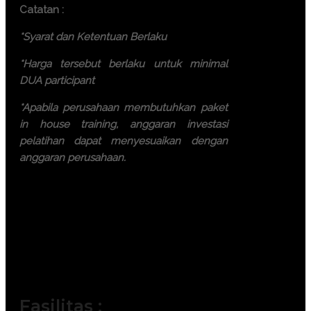
Catatan :
*Syarat dan Ketentuan Berlaku
*Harga tersebut berlaku untuk minimal
DUA participant
*Apabila perusahaan membutuhkan paket
in house training, anggaran investasi
pelatihan dapat menyesuaikan dengan
anggaran perusahaan.
Ayo, jangan ragu lagi! Daftarkan
segera dengan chat melalui
pesan Whatsapp (Fast
Respons). Dapatkan
pengalaman terbaik dari tim
trainer yang berkompeten.
Fasilitas :