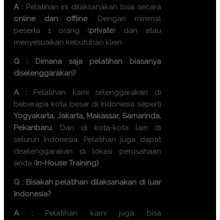
A :
Pelatihan ini dilaksanakan bisa secara
online dan offline
. Dengan minimal
peserta 1 orang (
private
) dan atau
menyesuaikan kebutuhan klien.
Q : Dimana saja pelatihan biasanya
diselenggarakan?
A :
Pelatihan kami selenggarakan di
beberapa kota besar di Indonesia seperti
Yogyakarta, Jakarta, Makassar, Samarinda,
Pekanbaru.
Dan di kota-kota lain di
seluruh Indonesia. Pelatihan juga dapat
diselenggarakan di lokasi perusahaan
anda (
In-House Training)
.
Q : Bisakah pelatihan dilaksanakan di luar
Indonesia?
A :
Pelatihan kami juga bisa