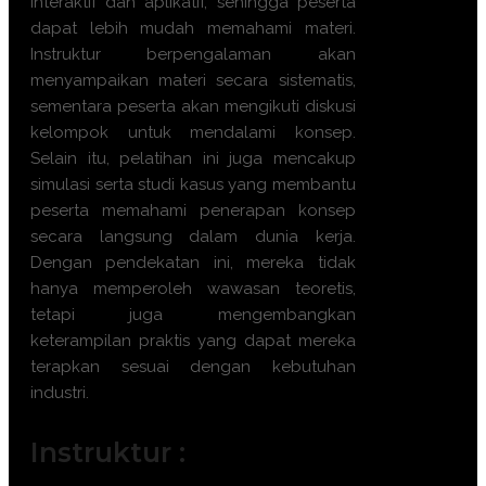
interaktif dan aplikatif, sehingga peserta
dapat lebih mudah memahami materi.
Instruktur berpengalaman akan
menyampaikan materi secara sistematis,
sementara peserta akan mengikuti diskusi
kelompok untuk mendalami konsep.
Selain itu, pelatihan ini juga mencakup
simulasi serta studi kasus yang membantu
peserta memahami penerapan konsep
secara langsung dalam dunia kerja.
Dengan pendekatan ini, mereka tidak
hanya memperoleh wawasan teoretis,
tetapi juga mengembangkan
keterampilan praktis yang dapat mereka
terapkan sesuai dengan kebutuhan
industri.
Instruktur :