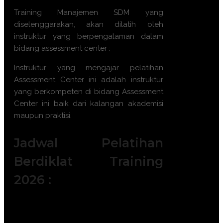
Training Manajemen SDM yang
diselenggarakan, akan dilatih oleh
instruktur yang berpengalaman dalam
bidang assessment center :
Instruktur yang mengajar pelatihan
Assessment Center
ini adalah instruktur
yang berkompeten di bidang
Assessment
Center
ini baik dari kalangan akademisi
maupun praktisi.
Jadwal Pelatihan
Berdiklat Training
2026 :
Batch 1 : 5 - 6 Januari 2026 || 14 – 15
Januari 2026 || 19 – 20 Januari 2026 ||