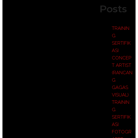
Posts
TRAININ
G
SERTIFIK
ASI
CONCEP
T ARTIST
(RANCAN
G
GAGAS
VISUAL)
TRAININ
G
SERTIFIK
ASI
FOTOGR