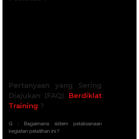
Module / Handout
Sertifikat
FREE Bag or backpack (Tas Training)
Training Kit (Dokumentasi photo,
Blocknote, ATK, etc)
2x Coffee Break & 1 Lunch, Dinner
FREE Souvenir Exclusive
Training room full AC and Multimedia
Pertanyaan yang Sering
Diajukan (FAQ)
Berdiklat
Training
?
Q : Bagaimana sistem pelaksanaan
kegiatan pelatihan ini ?