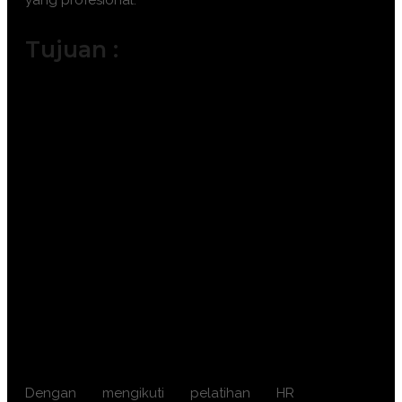
yang profesional.
Tujuan :
Meningkatkan akurasi prediksi
performa calon karyawan atau
pejabat.
Memstandarisasi metode evaluasi
kompetensi secara objektif dan adil.
Mengidentifikasi kesenjangan
kompetensi (gap analysis) untuk
kebutuhan pengembangan.
Menghasilkan Assessor internal yang
kompeten dan tersertifikasi.
Membangun sistem talent pool dan
suksesi kepemimpinan yang
berkelanjutan.
Dengan mengikuti pelatihan HR