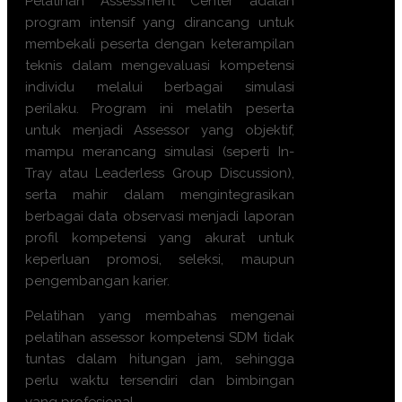
Pelatihan Assessment Center adalah
program intensif yang dirancang untuk
membekali peserta dengan keterampilan
teknis dalam mengevaluasi kompetensi
individu melalui berbagai simulasi
perilaku. Program ini melatih peserta
untuk menjadi Assessor yang objektif,
mampu merancang simulasi (seperti In-
Tray atau Leaderless Group Discussion),
serta mahir dalam mengintegrasikan
berbagai data observasi menjadi laporan
profil kompetensi yang akurat untuk
keperluan promosi, seleksi, maupun
pengembangan karier.
Pelatihan yang membahas mengenai
pelatihan assessor kompetensi SDM tidak
tuntas dalam hitungan jam, sehingga
perlu waktu tersendiri dan bimbingan