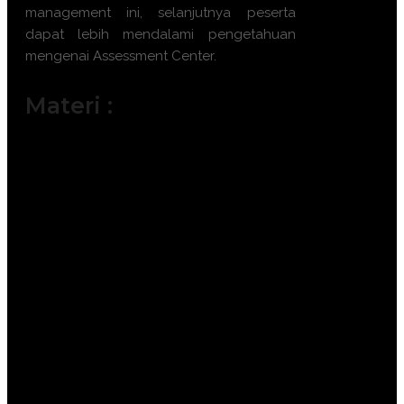
management ini, selanjutnya peserta
dapat lebih mendalami pengetahuan
mengenai
Assessment Center
.
Materi :
Introduction to Modern Assessment
Center: Standar etika dan evolusi
metode.
Competency Modeling & Mapping:
Penyelarasan kamus kompetensi
dengan strategi bisnis.
Simulation Design: Merancang
Business Game dan Case Analysis
berbasis digital.
Behavioral Event Interview (BEI) 2.0:
Teknik wawancara berbasis bukti
perilaku.