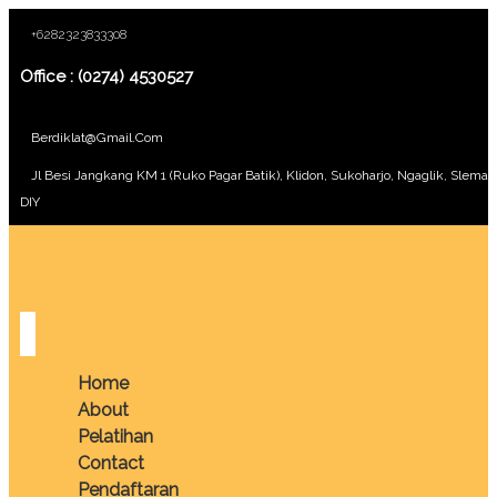
+6282323833308
Office : (0274) 4530527
Berdiklat@gmail.com
Jl Besi Jangkang KM 1 (Ruko Pagar Batik), Klidon, Sukoharjo, Ngaglik, Sleman
DIY
Home
About
Pelatihan
Contact
Pendaftaran