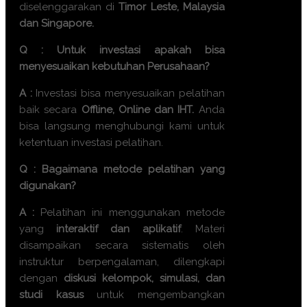
diselenggarakan di
Timor Leste, Malaysia
dan Singapore.
Q : Untuk investasi apakah bisa
menyesuaikan kebutuhan Perusahaan?
A :
Investasi bisa menyesuaikan pelatihan
baik secara
Offline, Online dan IHT.
Anda
bisa langsung menghubungi kami untuk
ketentuan investasi pelatihan.
Q : Bagaimana metode pelatihan yang
digunakan?
A :
Pelatihan ini menggunakan metode
yang
interaktif dan aplikatif
. Materi
disampaikan secara sistematis oleh
instruktur berpengalaman, dilengkapi
dengan
diskusi kelompok, simulasi, dan
studi kasus
untuk mengembangkan