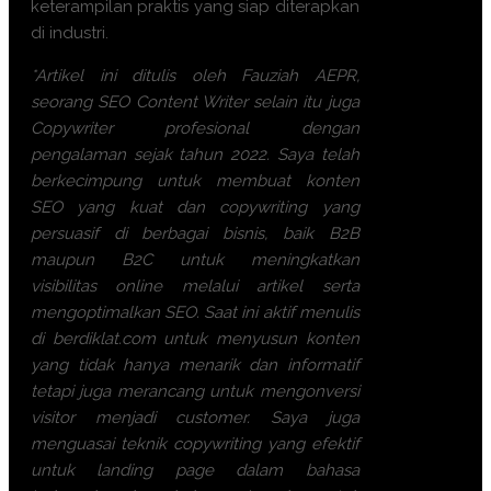
keterampilan praktis yang siap diterapkan
di industri.
*Artikel ini ditulis oleh Fauziah AEPR,
seorang SEO Content Writer selain itu juga
Copywriter profesional dengan
pengalaman sejak tahun 2022. Saya telah
berkecimpung untuk membuat konten
SEO yang kuat dan copywriting yang
persuasif di berbagai bisnis, baik B2B
maupun B2C untuk meningkatkan
visibilitas online melalui artikel serta
mengoptimalkan SEO. Saat ini aktif menulis
di berdiklat.com untuk menyusun konten
yang tidak hanya menarik dan informatif
tetapi juga merancang untuk mengonversi
visitor menjadi customer. Saya juga
menguasai teknik copywriting yang efektif
untuk landing page dalam bahasa