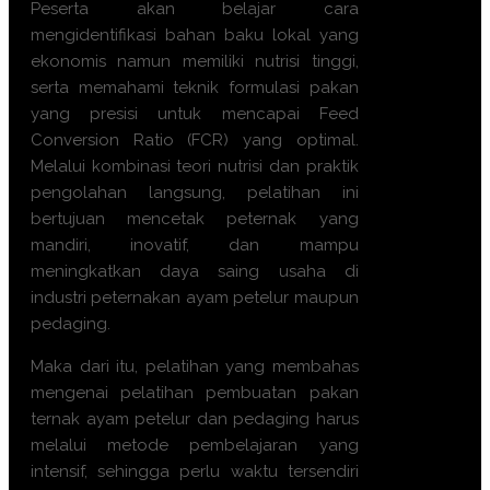
Peserta akan belajar cara
mengidentifikasi bahan baku lokal yang
ekonomis namun memiliki nutrisi tinggi,
serta memahami teknik formulasi pakan
yang presisi untuk mencapai Feed
Conversion Ratio (FCR) yang optimal.
Melalui kombinasi teori nutrisi dan praktik
pengolahan langsung, pelatihan ini
bertujuan mencetak peternak yang
mandiri, inovatif, dan mampu
meningkatkan daya saing usaha di
industri peternakan ayam petelur maupun
pedaging.
Maka dari itu, pelatihan yang membahas
mengenai
pelatihan pembuatan pakan
ternak ayam petelur dan pedaging
harus
melalui metode pembelajaran yang
intensif, sehingga perlu waktu tersendiri