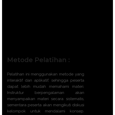
Peternak Mandiri Ayam Ras.
Pengelola Kelompok Tani Ternak.
Wirausahawan Muda Sektor
Agribisnis.
Penyuluh Lapangan Pertanian dan
Peternakan.
Karyawan Perusahaan Pengolahan
Pakan.
Metode Pelatihan :
Pelatihan ini menggunakan metode yang
interaktif dan aplikatif, sehingga peserta
dapat lebih mudah memahami materi.
Instruktur berpengalaman akan
menyampaikan materi secara sistematis,
sementara peserta akan mengikuti diskusi
kelompok untuk mendalami konsep.