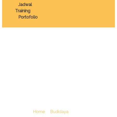
Jadwal
Training
Portofolio
TRAINING
PEMBUATAN PAKAN
TERNAK AYAM
PETELUR DAN
PEDAGING
You Are Here :
Home
/
Budidaya
/
TRAINING