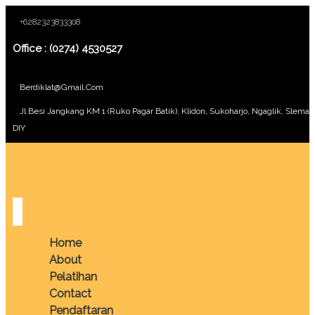
+6282323833308
Office : (0274) 4530527
Berdiklat@gmail.com
Jl Besi Jangkang KM 1 (Ruko Pagar Batik), Klidon, Sukoharjo, Ngaglik, Sleman
DIY
Home
About
Pelatihan
Contact
Pendaftaran