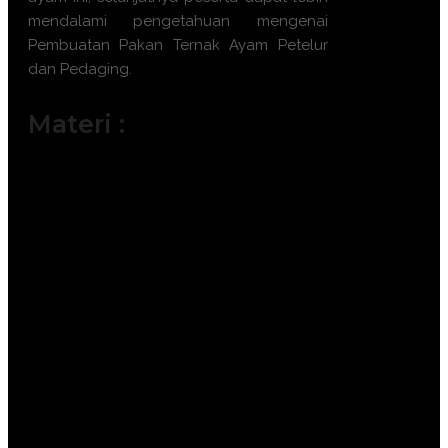
mendalami pengetahuan mengenai
Pembuatan Pakan Ternak Ayam Petelur
dan Pedaging
.
Materi :
Analisis Nutrisi Bahan Pakan Lokal
dan Inkonvensional.
Formulasi Pakan Digital
Menggunakan Software Nutrisi
Terbaru.
Pemanfaatan Black Soldier Fly (BSF)
sebagai Sumber Protein Alternatif.
Teknik Fermentasi Bahan Organik
untuk Meningkatkan Kecernaan.
Manajemen Kualitas Bahan Baku dan
Pengendalian Aflatoksin.
Pembuatan Pakan Pellet dan Crumble