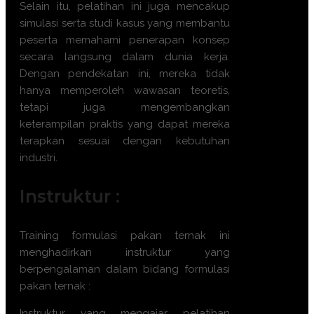
Selain itu, pelatihan ini juga mencakup
simulasi serta studi kasus yang membantu
peserta memahami penerapan konsep
secara langsung dalam dunia kerja.
Dengan pendekatan ini, mereka tidak
hanya memperoleh wawasan teoretis,
tetapi juga mengembangkan
keterampilan praktis yang dapat mereka
terapkan sesuai dengan kebutuhan
industri.
Instruktur :
Training
formulasi pakan ternak
ini
menghadirkan instruktur yang
berpengalaman dalam bidang
formulasi
pakan ternak
:
Instruktur yang mengajar pelatihan