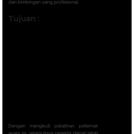
dan bimbingan yang profesional.
Tujuan :
Meningkatkan pemahaman tentang
standar kebutuhan nutrisi ayam.
Memberikan keterampilan formulasi
pakan menggunakan bahan baku
lokal.
Meminimalisir ketergantungan pada
pakan pabrikan yang mahal.
Mengajarkan teknik pengolahan
pakan (fermentasi dan granulasi) yang
tepat.
Meningkatkan efisiensi ekonomi dan
keuntungan operasional peternakan.
Dengan mengikuti
pelatihan peternak
ayam
ini, selanjutnya peserta dapat lebih