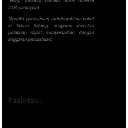
*Harga tersebut berlaku untuk minimal
DUA participant
*Apabila perusahaan membutuhkan paket
in house training, anggaran investasi
pelatihan dapat menyesuaikan dengan
anggaran perusahaan.
Ayo, jangan ragu lagi! Daftarkan
segera dengan chat melalui
pesan Whatsapp (Fast
Respons). Dapatkan
pengalaman terbaik dari tim
trainer yang berkompeten.
Fasilitas :
Module / Handout
Sertifikat