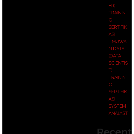
ER)
TRAININ
G
SERTIFIK
ASI
ILMUWA
N DATA
(DATA
SCIENTIS
T)
TRAININ
G
SERTIFIK
ASI
SYSTEM
ANALYST
Recent