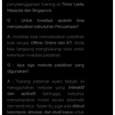
penyelenggaraan training di
Timor Leste,
Malaysia dan Singapore.
Q : Untuk investasi apakah bisa
menyesuaikan kebutuhan Perusahaan?
A :
Investasi bisa menyesuaikan pelatihan
baik secara
Offline, Online dan IHT.
Anda
bisa langsung menghubungi kami untuk
ketentuan investasi pelatihan.
Q : Apa saja metode pelatihan yang
digunakan?
A :
Training
peternak ayam terbaik
ini
menggunakan metode yang
interaktif
dan aplikatif
. Sehingga, instruktur
menyampaikan materi secara sistematis
dan terstruktur. Selain itu, juga ada
diskusi
kelompok, simulasi, dan studi kasus
untuk