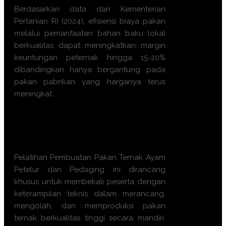
Berdasarkan data dari Kementerian
Pertanian RI (2024), efisiensi biaya pakan
melalui pemanfaatan bahan baku lokal
berkualitas dapat meningkatkan margin
keuntungan peternak hingga 15-20%
dibandingkan hanya bergantung pada
pakan pabrikan yang harganya terus
meningkat.
Apa manfaat Training
Pembuatan Pakan Ternak Ayam
Petelur dan Pedaging ini?
Pelatihan Pembuatan Pakan Ternak Ayam
Petelur dan Pedaging ini dirancang
khusus untuk membekali peserta dengan
keterampilan teknis dalam merancang,
mengolah, dan memproduksi pakan
ternak berkualitas tinggi secara mandiri.