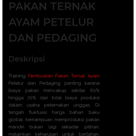
PAKAN TERNAK
AYAM PETELUR
DAN PEDAGING
Deskripsi
Training
Pembuatan Pakan Ternak Ayam
Petelur dan Pedaging penting karena
biaya pakan mencakup sekitar 60%
hingga 70% dari total biaya produksi
dalam usaha peternakan unggas. Di
tengah fluktuasi harga bahan baku
global, kemampuan memproduksi pakan
mandiri bukan lagi sekadar pilihan,
melainkan keharusan untuk bertahan.