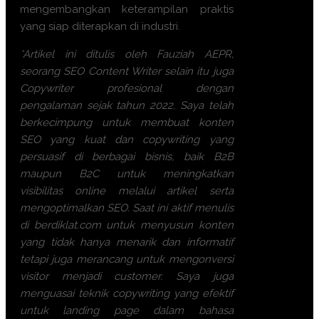
mengembangkan keterampilan praktis
yang siap diterapkan di industri.
*Artikel ini ditulis oleh Fauziah AEPR,
seorang SEO Content Writer selain itu juga
Copywriter profesional dengan
pengalaman sejak tahun 2022. Saya telah
berkecimpung untuk membuat konten
SEO yang kuat dan copywriting yang
persuasif di berbagai bisnis, baik B2B
maupun B2C untuk meningkatkan
visibilitas online melalui artikel serta
mengoptimalkan SEO. Saat ini aktif menulis
di berdiklat.com untuk menyusun konten
yang tidak hanya menarik dan informatif
tetapi juga merancang untuk mengonversi
visitor menjadi customer. Saya juga
menguasai teknik copywriting yang efektif
untuk landing page dalam bahasa