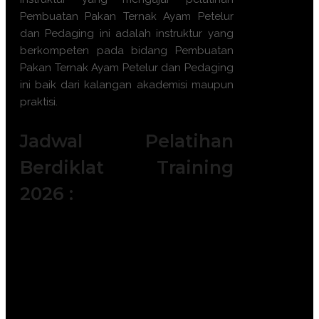
Pembuatan Pakan Ternak Ayam Petelur
dan Pedaging
ini adalah instruktur yang
berkompeten pada bidang
Pembuatan
Pakan Ternak Ayam Petelur dan Pedaging
ini baik dari kalangan akademisi maupun
praktisi.
Jadwal Pelatihan
Berdiklat Training
2026 :
Batch 1 : 5 - 6 Januari 2026 || 14 – 15
Januari 2026 || 19 – 20 Januari 2026 ||
|| 28 – 29 Januari 2026
Batch 2 : 2 – 3 Februari 2026 || 11 – 12
Februari 2026 || 18 – 19 Februari 2026