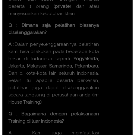
peserta 1 orang (
private
) dan atau
menyesuaikan kebutuhan klien.
Q : Dimana saja pelatihan biasanya
diselenggarakan?
A :
Dalam penyelenggaraannya, pelatihan
kami bisa dilakukan pada beberapa kota
besar di Indonesia seperti
Yogyakarta,
Jakarta, Makassar, Samarinda, Pekanbaru.
Dan di kota-kota lain seluruh Indonesia.
Selain itu, apabila peserta berkenan,
pelatihan juga dapat diselenggarakan
secara langsung di perusahaan anda (
In-
House Training)
.
Q : Bagaimana dengan pelaksanaan
Training di luar Indonesia?
A :
Kami juga memfasilitasi