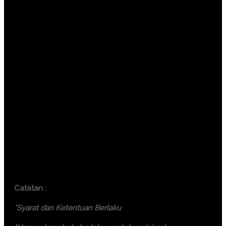
Jakarta ( 6.500.000 IDR / participant)
Bandung ( 6.000.000 IDR /
participant)
Surabaya ( 7.500.000 IDR /
participant)
Makassar ( 7.500.000 IDR /
participant)
Yogyakarta (6.000.000 IDR /
participant)
Bali ( 7.500.000 IDR / participant)
Lombok ( 7.500.000 IDR /
participant)
Batam ( 7.500.000 IDR / participant)
Catatan :
*Syarat dan Ketentuan Berlaku