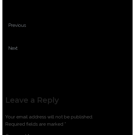
TRAINING PEMBUATAN
Previous
PAKAN IKAN
TRAINING NDT UT LEVEL 2
Next
Leave a Reply
Your email address will not be published.
Required fields are marked
*