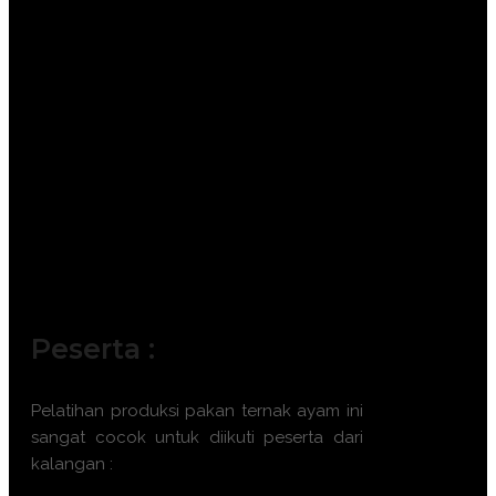
Peserta :
Pelatihan
produksi pakan ternak ayam
ini
sangat cocok untuk diikuti peserta dari
kalangan :