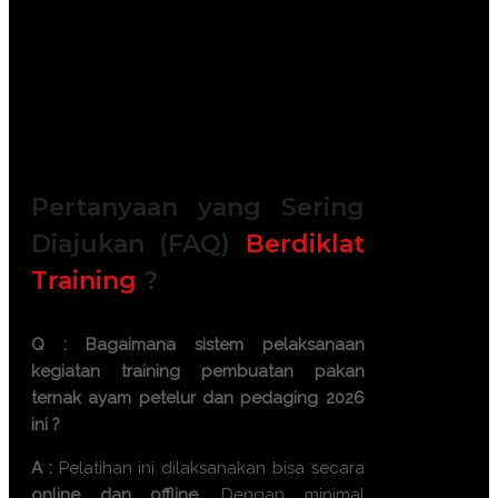
FREE Bag or backpack (Tas Training)
Training Kit (Dokumentasi photo,
Blocknote, ATK, etc)
2x Coffee Break & 1 Lunch, Dinner
FREE Souvenir Exclusive
Training room full AC and Multimedia
Pertanyaan yang Sering
Diajukan (FAQ)
Berdiklat
Training
?
Q : Bagaimana sistem pelaksanaan
kegiatan
training pembuatan pakan
ternak ayam petelur dan pedaging 2026
ini ?
A :
Pelatihan ini dilaksanakan bisa secara
online dan offline
. Dengan minimal