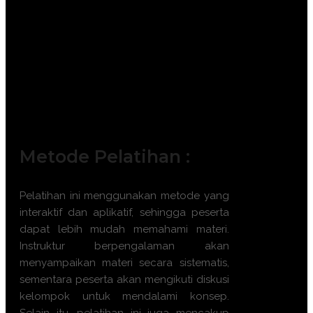
disertai dengan portofolio.
Curriculum vitae atau riwayat hidup.
Surat referensi perusahaan.
Deskripsi pekerjaan atau job
description Anda.
Fotokopi sertifikat yang telah expired.
Demonstrasi pekerjaan.
Pengalaman industri.
Metode Pelatihan :
Pelatihan ini menggunakan metode yang
interaktif dan aplikatif, sehingga peserta
dapat lebih mudah memahami materi.
Instruktur berpengalaman akan
menyampaikan materi secara sistematis,
sementara peserta akan mengikuti diskusi
kelompok untuk mendalami konsep.