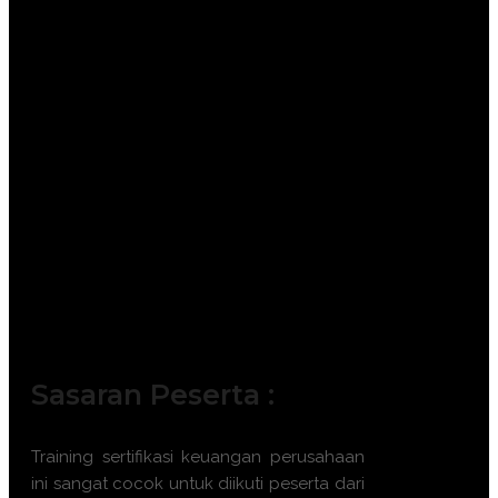
Sasaran Peserta :
Training
sertifikasi keuangan perusahaan
ini sangat cocok untuk diikuti peserta dari