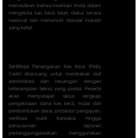
memastikan bahwa keahlian Anda dalam
mengelola kas kecil telah diakui secara
nasional dan memenuhi standar industri
yang ketat.
Apa manfaat
Sertifikasi
Penanganan Kas Kecil (Petty
Cash) ini?
Sertifikasi Penanganan Kas Kecil (Petty
Cash) dirancang untuk membekali staf
administrasi dan keuangan dengan
keterampilan teknis yang presisi. Peserta
akan mempelajari siklus lengkap
pengelolaan dana kas kecil, mulai dari
pembentukan dana, prosedur pengajuan,
verifikasi bukti transaksi, hingga
penyusunan laporan
pertanggungjawaban menggunakan