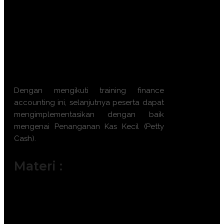
Mampu menyusun laporan mutasi
kas kecil secara sistematis.
Memahami teknik rekonsiliasi fisik
dana untuk mencegah fraud.
Memastikan pengelolaan dokumen
keuangan sesuai standar kearsipan.
Dengan mengikuti
training finance
accounting
ini, selanjutnya peserta dapat
mengimplementasikan dengan baik
mengenai
Penanganan Kas Kecil (Petty
Cash)
.
Materi :
N.821100.053.02 Memproduksi
Dokumen di Komputer
N.821100.057.02 Mengoperasikan