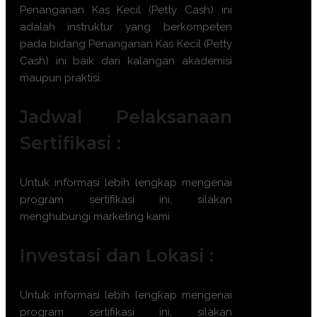
Penanganan Kas Kecil (Petty Cash)
ini
adalah instruktur yang berkompeten
pada bidang
Penanganan Kas Kecil (Petty
Cash)
ini baik dari kalangan akademisi
maupun praktisi.
Jadwal Pelaksanaan
Sertifikasi :
Untuk informasi lebih lengkap mengenai
program sertifikasi ini, silakan
menghubungi marketing kami
Investasi dan Lokasi :
Untuk informasi lebih lengkap mengenai
program sertifikasi ini, silakan