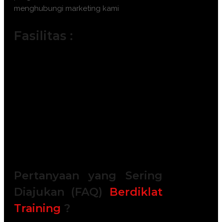
menghubungi marketing kami
Fasilitas :
Module / Handout
Sertifikat Kompetensi BNSP
FREE Bag or backpack (Tas Training)
Training Kit (Dokumentasi photo,
Blocknote, ATK, etc)
2x Coffee Break & 1 Lunch, Dinner
FREE Souvenir Exclusive
Training room full AC and Multimedia
Pertanyaan yang Sering
Diajukan (FAQ)
Berdiklat
Training
?