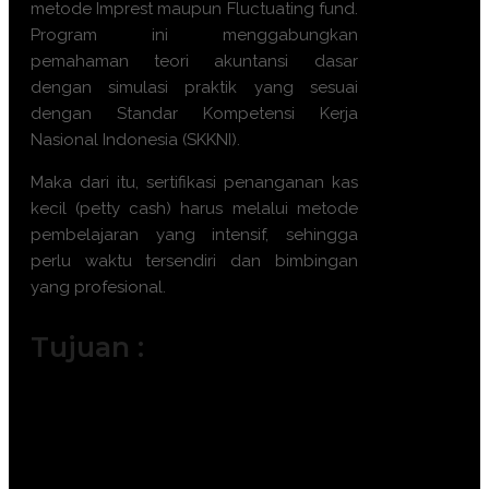
metode Imprest maupun Fluctuating fund.
Program ini menggabungkan
pemahaman teori akuntansi dasar
dengan simulasi praktik yang sesuai
dengan Standar Kompetensi Kerja
Nasional Indonesia (SKKNI).
Maka dari itu,
sertifikasi penanganan kas
kecil (petty cash)
harus melalui metode
pembelajaran yang intensif, sehingga
perlu waktu tersendiri dan bimbingan
yang profesional.
Tujuan :
Menguasai prosedur pembentukan
dan pengisian kembali dana kas kecil.
Meningkatkan akurasi dalam verifikasi
keabsahan dokumen transaksi.