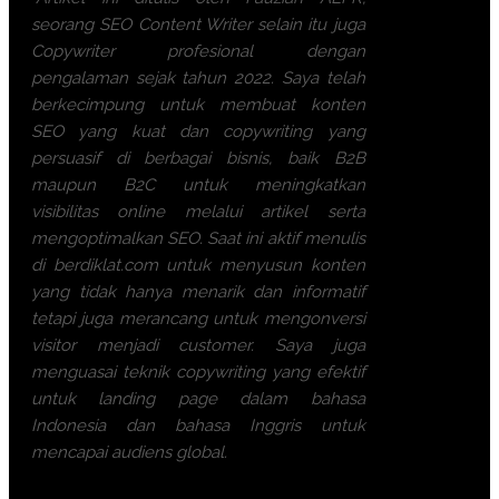
seorang SEO Content Writer selain itu juga
Copywriter profesional dengan
pengalaman sejak tahun 2022. Saya telah
berkecimpung untuk membuat konten
SEO yang kuat dan copywriting yang
persuasif di berbagai bisnis, baik B2B
maupun B2C untuk meningkatkan
visibilitas online melalui artikel serta
mengoptimalkan SEO. Saat ini aktif menulis
di berdiklat.com untuk menyusun konten
yang tidak hanya menarik dan informatif
tetapi juga merancang untuk mengonversi
visitor menjadi customer. Saya juga
menguasai teknik copywriting yang efektif
untuk landing page dalam bahasa
Indonesia dan bahasa Inggris untuk
mencapai audiens global.