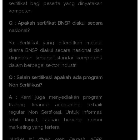
sertifikat bagi peserta yang dinyatakan
kompeten.
Q : Apakah sertifikat BNSP diakui secara
nasional?
Ya. Sertifikat yang diterbitkan melalui
skema BNSP diakui secara nasional dan
digunakan sebagai standar kompetensi
dalam berbagai sektor industri.
Q : Selain sertifikasi, apakah ada program
Non Sertifikasi?
A :
Kami juga menyediakan program
training finance accounting terbaik
regular Non Sertfikasi. Untuk informasi
lebih lanjut, silakan hubungi nomor
marketing yang tertera.
*Artikel ini ditulis oleh Fauziah AEPR,