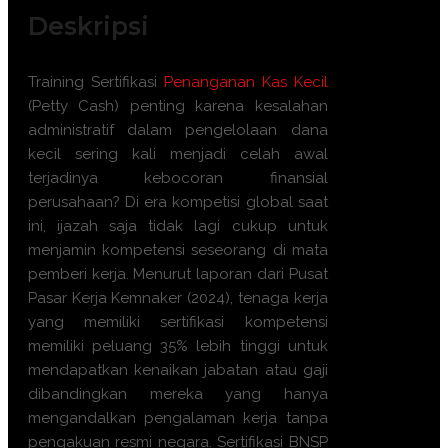
Deskripsi
Training Sertifikasi
Penanganan Kas Kecil
(Petty Cash) penting karena kesalahan
administratif dalam pengelolaan dana
kecil sering kali menjadi celah awal
terjadinya kebocoran finansial
perusahaan? Di era kompetisi global saat
ini, ijazah saja tidak lagi cukup untuk
menjamin kompetensi seseorang di mata
pemberi kerja. Menurut laporan dari Pusat
Pasar Kerja Kemnaker (2024), tenaga kerja
yang memiliki sertifikasi kompetensi
memiliki peluang 35% lebih tinggi untuk
mendapatkan kenaikan jabatan atau gaji
dibandingkan mereka yang hanya
mengandalkan pengalaman kerja tanpa
pengakuan resmi negara. Sertifikasi BNSP