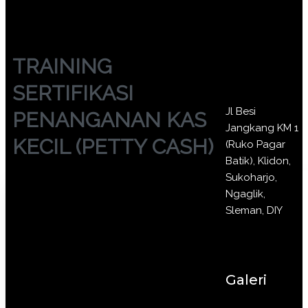
TRAINING
SERTIFIKASI
Jl Besi
PENANGANAN KAS
Jangkang KM 1
KECIL (PETTY CASH)
(Ruko Pagar
Batik), Klidon,
Sukoharjo,
Ngaglik,
Sleman, DIY
Galeri