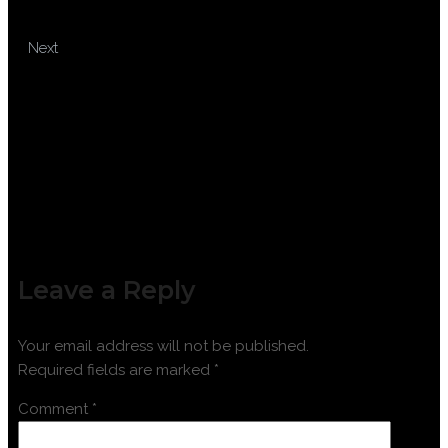
(BUSINESS CORRESPONDENCE)
TRAINING SERTIFIKASI
Next
PENANGANAN TELEPON (PHONE
HANDLING)
Leave a Reply
Your email address will not be published.
Required fields are marked
*
Comment
*