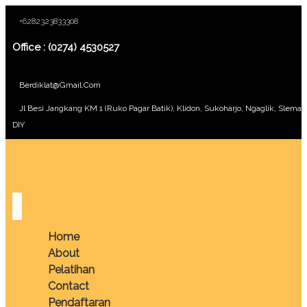
+6282323833308
Office : (0274) 4530527
Berdiklat@gmail.com
Jl Besi Jangkang KM 1 (Ruko Pagar Batik), Klidon, Sukoharjo, Ngaglik, Sleman
DIY
Home
About
Pelatihan
Contact
Pendaftaran