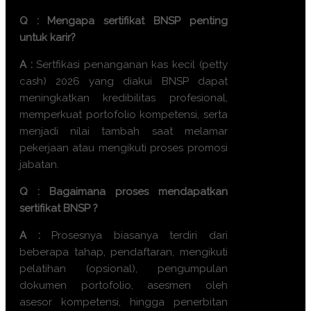
Q : Mengapa sertifikat BNSP penting
untuk karir?
A :
Sertfikasi
penanganan kas kecil (petty
cash) 2026
yang diakui BNSP dapat
meningkatkan kredibilitas profesional,
memperkuat portofolio kompetensi, serta
menjadi nilai tambah saat melamar
pekerjaan atau mengikuti proses promosi
jabatan.
Q : Bagaimana proses mendapatkan
sertifikat BNSP ?
A :
Prosesnya biasanya terdiri dari
beberapa tahap, pendaftaran, mengikuti
pelatihan (opsional), pengumpulan
dokumen portofolio, asesmen oleh
asesor kompetensi, hingga penerbitan