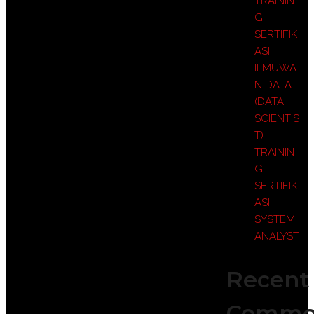
TRAININ
G
SERTIFIK
ASI
ILMUWA
N DATA
(DATA
SCIENTIS
T)
TRAININ
G
SERTIFIK
ASI
SYSTEM
ANALYST
Recent
Comme