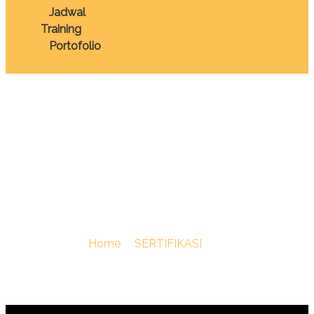
Jadwal
Training
Portofolio
TRAINING SERTIFIKASI
PENANGANAN KAS
KECIL (PETTY CASH)
You Are Here :
Home
/
SERTIFIKASI
/
TRAINING
SERTIFIKASI PENANGANAN KAS KECIL (PETTY CASH)