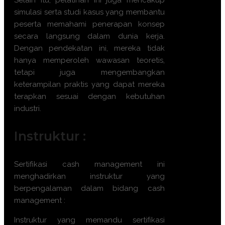
Selain itu, pelatihan ini juga mencakup
simulasi serta studi kasus yang membantu
peserta memahami penerapan konsep
secara langsung dalam dunia kerja.
Dengan pendekatan ini, mereka tidak
hanya memperoleh wawasan teoretis,
tetapi juga mengembangkan
keterampilan praktis yang dapat mereka
terapkan sesuai dengan kebutuhan
industri.
Instruktur :
Sertifikasi
cash management
ini
menghadirkan instruktur yang
berpengalaman dalam bidang
cash
management
:
Instruktur yang memandu sertifikasi