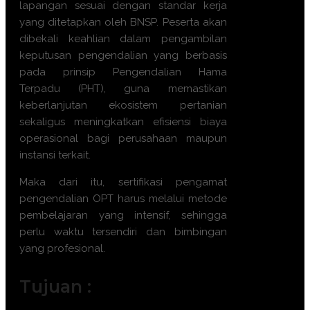
lapangan sesuai dengan standar kerja
yang ditetapkan oleh BNSP. Peserta akan
dibekali keahlian dalam pengambilan
keputusan pengendalian yang berbasis
pada prinsip Pengendalian Hama
Terpadu (PHT), guna memastikan
keberlanjutan ekosistem pertanian
sekaligus meningkatkan efisiensi biaya
operasional bagi perusahaan maupun
instansi terkait.
Maka dari itu,
sertifikasi pengamat
pengendalian OPT
harus melalui metode
pembelajaran yang intensif, sehingga
perlu waktu tersendiri dan bimbingan
yang profesional.
Tujuan :