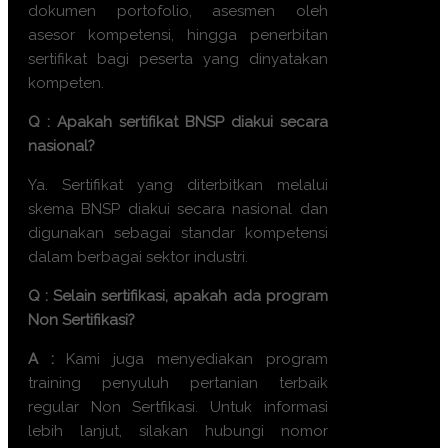
dokumen portofolio, asesmen oleh
asesor kompetensi, hingga penerbitan
sertifikat bagi peserta yang dinyatakan
kompeten.
Q : Apakah sertifikat BNSP diakui secara
nasional?
Ya. Sertifikat yang diterbitkan melalui
skema BNSP diakui secara nasional dan
digunakan sebagai standar kompetensi
dalam berbagai sektor industri.
Q : Selain sertifikasi, apakah ada program
Non Sertifikasi?
A :
Kami juga menyediakan program
training penyuluh pertanian terbaik
regular Non Sertfikasi. Untuk informasi
lebih lanjut, silakan hubungi nomor