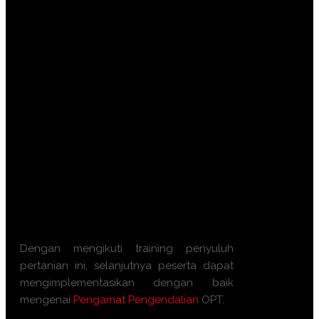
Meningkatkan akurasi identifikasi jenis
OPT dan musuh alami di lapangan.
Menguasai metodologi pengamatan
dan pengambilan sampel secara
sistematis.
Mampu menyusun rekomendasi
pengendalian OPT yang efektif dan
efisien.
Memastikan penerapan prinsip
Pengendalian Hama Terpadu (PHT)
berjalan optimal.
Memperoleh pengakuan kompetensi
resmi melalui skema sertifikasi BNSP.
Dengan mengikuti
training penyuluh
pertanian
ini, selanjutnya peserta dapat
mengimplementasikan dengan baik
mengenai
Pengamat Pengendalian
OPT
.