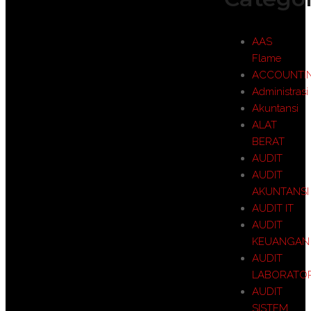
AAS
Flame
ACCOUNTI
Administrasi
Akuntansi
ALAT
BERAT
AUDIT
AUDIT
AKUNTANSI
AUDIT IT
AUDIT
KEUANGAN
AUDIT
LABORATO
AUDIT
SISTEM