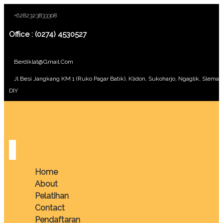
+6282323833308
Office : (0274) 4530527
Berdiklat@gmail.com
Jl Besi Jangkang KM 1 (Ruko Pagar Batik), Klidon, Sukoharjo, Ngaglik, Sleman
DIY
Home
About
Pelatihan
Contact
Pendaftaran