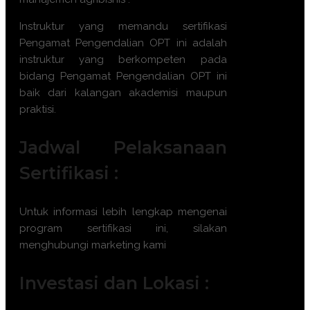
Instruktur yang memandu sertifikasi
Pengamat Pengendalian OPT
ini adalah
instruktur yang berkompeten pada
bidang
Pengamat Pengendalian OPT
ini
baik dari kalangan akademisi maupun
praktisi.
Jadwal Pelaksanaan
Sertifikasi :
Untuk informasi lebih lengkap mengenai
program sertifikasi ini, silakan
menghubungi marketing kami
Investasi dan Lokasi :