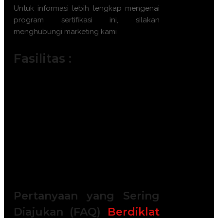
Untuk informasi lebih lengkap mengenai
program sertifikasi ini, silakan
menghubungi marketing kami
Fasilitas :
Module / Handout
Sertifikat Kompetensi BNSP
FREE Bag or backpack (Tas Training)
Training Kit (Dokumentasi photo,
Blocknote, ATK, etc)
2x Coffee Break & 1 Lunch, Dinner
FREE Souvenir Exclusive
Training room full AC and Multimedia
Pertanyaan yang Sering
Diajukan (FAQ)
Berdiklat