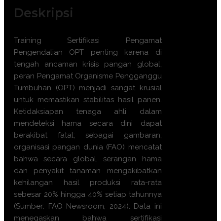
Deskripsi
Training Sertifikasi Pengamat
Pengendalian OPT penting karena di
tengah ancaman krisis pangan global,
peran Pengamat Organisme Pengganggu
Tumbuhan (OPT) menjadi sangat krusial
untuk memastikan stabilitas hasil panen.
Ketidaksiapan tenaga ahli dalam
mendeteksi hama secara dini dapat
berakibat fatal; sebagai gambaran,
organisasi pangan dunia (FAO) mencatat
bahwa secara global, serangan hama
dan penyakit tanaman mengakibatkan
kehilangan hasil produksi rata-rata
sebesar 20% hingga 40% setiap tahunnya
(Sumber: FAO Newsroom, 2024). Data ini
menegaskan bahwa sertifikasi