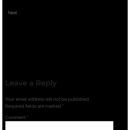
PENGAWAS BENIH TANAMAN
TRAINING SERTIFIKASI
Next
OPERATOR ALAT DAN MESIN
PERTANIAN PRA PANEN
Leave a Reply
Your email address will not be published.
Required fields are marked
*
Comment
*