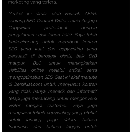
marketing yang tertera.
*Artikel ini ditulis oleh Fauziah AEPR,
seorang SEO Content Writer selain itu juga
Copywriter profesional dengan
pengalaman sejak tahun 2022. Saya telah
berkecimpung untuk membuat konten
SEO yang kuat dan copywriting yang
persuasif di berbagai bisnis, baik B2B
maupun B2C untuk meningkatkan
visibilitas online melalui artikel serta
mengoptimalkan SEO. Saat ini aktif menulis
di berdiklat.com untuk menyusun konten
yang tidak hanya menarik dan informatif
tetapi juga merancang untuk mengonversi
visitor menjadi customer. Saya juga
menguasai teknik copywriting yang efektif
untuk landing page dalam bahasa
Indonesia dan bahasa Inggris untuk