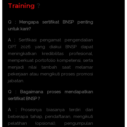
Training
?
Q : Mengapa sertifikat BNSP penting
untuk karir?
A :
Sertfikasi
pengamat pengendalian
OPT 2026
yang diakui BNSP dapat
meningkatkan kredibilitas profesional,
memperkuat portofolio kompetensi, serta
menjadi nilai tambah saat melamar
pekerjaan atau mengikuti proses promosi
jabatan.
Q : Bagaimana proses mendapatkan
sertifikat BNSP ?
A :
Prosesnya biasanya terdiri dari
beberapa tahap, pendaftaran, mengikuti
pelatihan (opsional), pengumpulan