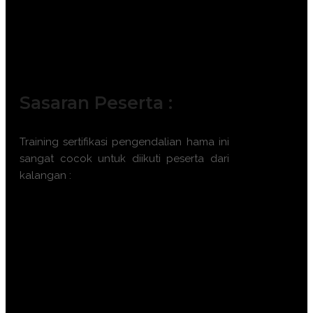
Sasaran Peserta :
Training
sertifikasi pengendalian hama
ini
sangat cocok untuk diikuti peserta dari
kalangan :
Petugas Pengamat Organisme
Pengganggu Tumbuhan (POPT).
Agronomis di perusahaan
perkebunan atau korporasi pertanian.
Penyuluh Pertanian Lapangan (PPL).
Staff Quality Control atau Research
and Development (R&D) sektor