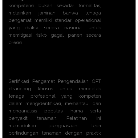
kompetensi bukan sekadar formalitas,
melainkan jaminan bahwa tenaga
pengamat memiliki standar operasional
yang diakui secara nasional untuk
memitigasi risiko gagal panen secara
presisi.
Apa manfaat
Sertifikasi
Pengamat Pengendalian OPT
ini?
Sertifikasi Pengamat Pengendalian OPT
dirancang khusus untuk mencetak
tenaga profesional yang kompeten
dalam mengidentifikasi, memantau, dan
menganalisis populasi hama serta
penyakit tanaman. Pelatihan ini
memadukan penguasaan teori
perlindungan tanaman dengan praktik