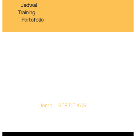
Jadwal
Training
Portofolio
TRAINING SERTIFIKASI
PENGAMAT
PENGENDALIAN OPT
You Are Here :
Home
/
SERTIFIKASI
/
TRAINING
SERTIFIKASI PENGAMAT PENGENDALIAN OPT