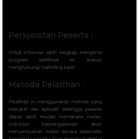
agribisnis.
Konsultan perlindungan tanaman
mandiri.
Persyaratan Peserta :
Untuk informasi lebih lengkap mengenai
program sertifikasi ini, silakan
menghubungi marketing kami
Metode Pelatihan :
Pelatihan ini menggunakan metode yang
interaktif dan aplikatif, sehingga peserta
dapat lebih mudah memahami materi.
Instruktur berpengalaman akan
menyampaikan materi secara sistematis,