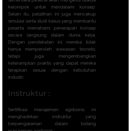
sementara peserta akan mengikuti diskusi
kelompok untuk mendalami konsep.
Selain itu, pelatihan ini juga mencakup
simulasi serta studi kasus yang membantu
peserta memahami penerapan konsep
secara langsung dalam dunia kerja.
Dengan pendekatan ini, mereka tidak
hanya memperoleh wawasan teoretis,
tetapi juga mengembangkan
keterampilan praktis yang dapat mereka
terapkan sesuai dengan kebutuhan
industri.
Instruktur :
Sertifikasi
manajemen agribisnis
ini
menghadirkan instruktur yang
berpengalaman dalam bidang
manajemen agribisnis
: