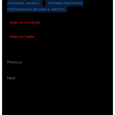
PEDAGING JAKARTA
TRAINING SERTIFIKASI
PERUNGGASAN JENJANG 6 JAKARTA
Share on Facebook
Share on Twitter
TRAINING SERTIFIKASI
Previous
PERUNGGASAN JENJANG 5
TRAINING SERTIFIKASI ASESOR
Next
MUDA PETUGAS LAPANGAN BLU
PUSAT P2H