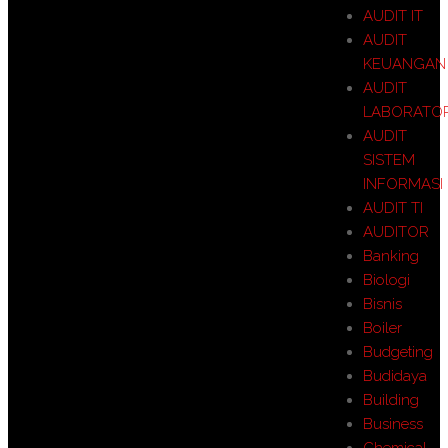
AUDIT IT
AUDIT
KEUANGAN
AUDIT
LABORATO
AUDIT
SISTEM
INFORMASI
AUDIT TI
AUDITOR
Banking
Biologi
Bisnis
Boiler
Budgeting
Budidaya
Building
Business