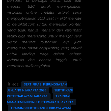
persuasif di berbagai bisnis, baik B2B
maupun B2C untuk meningkatkan
visibilitas online melalui artikel serta
mengoptimalkan SEO. Saat ini aktif menulis
di berdiklat.com untuk menyusun konten
yang tidak hanya menarik dan informatif
tetapi juga merancang untuk mengonversi
visitor menjadi customer. Saya juga
menguasai teknik copywriting yang efektif
untuk landing page dalam bahasa
Indonesia dan bahasa Inggris untuk
mencapai audiens global.
🔖Tags:
SERTIFIKASI PERUNGGASAN
JENJANG 6 JAKARTA 2026
SERTIFIKASI
PETERNAK AYAM JAKARTA
TRAINING
MANAJEMEN BISNIS PETERNAKAN JAKARTA
TRAINING SERTIFIKASI BUDIDAYA AYAM