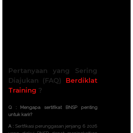
Module / Handout
Sertifikat Kompetensi BNSP
FREE Bag or backpack (Tas Training)
Training Kit (Dokumentasi photo,
Blocknote, ATK, etc)
2x Coffee Break & 1 Lunch, Dinner
FREE Souvenir Exclusive
Training room full AC and Multimedia
Pertanyaan yang Sering
Diajukan (FAQ)
Berdiklat
Training
?
Q : Mengapa sertifikat BNSP penting
untuk karir?
A :
Sertfikasi
perunggasan jenjang 6 2026