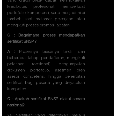
yang diakui BNSP dapat meningkatkan
kredibilitas profesional, memperkuat
portofolio kompetensi, serta menjadi nilai
tambah saat melamar pekerjaan atau
mengikuti proses promosi jabatan.
Q : Bagaimana proses mendapatkan
sertifikat BNSP ?
A :
Prosesnya biasanya terdiri dari
beberapa tahap, pendaftaran, mengikuti
pelatihan (opsional), pengumpulan
dokumen portofolio, asesmen oleh
asesor kompetensi, hingga penerbitan
sertifikat bagi peserta yang dinyatakan
kompeten.
Q : Apakah sertifikat BNSP diakui secara
nasional?
Ya. Sertifikat yang diterbitkan melalui