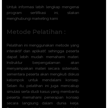
Untuk informasi lebih lengkap mengenai
program sertifikasi ini, silakan
menghubungi marketing kami
Metode Pelatihan :
Pelatihan ini menggunakan metode yang
interaktif dan aplikatif, sehingga peserta
dapat lebih mudah memahami materi.
Instruktur berpengalaman akan
menyampaikan materi secara sistematis,
sementara peserta akan mengikuti diskusi
kelompok untuk mendalami konsep.
Selain itu, pelatihan ini juga mencakup
simulasi serta studi kasus yang membantu
peserta memahami penerapan konsep
secara langsung dalam dunia kerja.