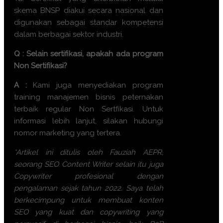
skema BNSP diakui secara nasional dan
digunakan sebagai standar kompetensi
dalam berbagai sektor industri.
Q : Selain sertifikasi, apakah ada program
Non Sertifikasi?
A :
Kami juga menyediakan program
training manajemen bisnis peternakan
terbaik
regular Non Sertfikasi. Untuk
informasi lebih lanjut, silakan hubungi
nomor marketing yang tertera.
*Artikel ini ditulis oleh Fauziah AEPR,
seorang SEO Content Writer selain itu juga
Copywriter profesional dengan
pengalaman sejak tahun 2022. Saya telah
berkecimpung untuk membuat konten
SEO yang kuat dan copywriting yang