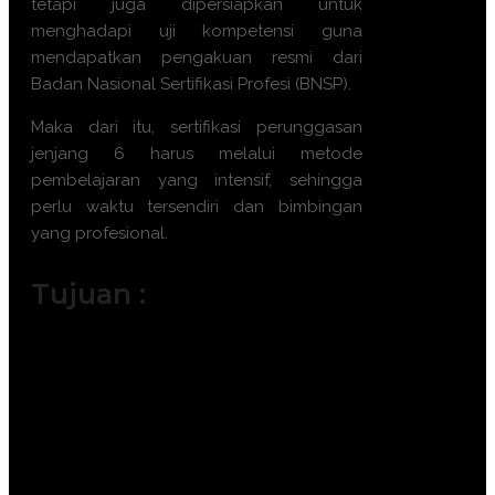
tetapi juga dipersiapkan untuk
menghadapi uji kompetensi guna
mendapatkan pengakuan resmi dari
Badan Nasional Sertifikasi Profesi (BNSP).
Maka dari itu,
sertifikasi perunggasan
jenjang 6
harus melalui metode
pembelajaran yang intensif, sehingga
perlu waktu tersendiri dan bimbingan
yang profesional.
Tujuan :
Meningkatkan standar kompetensi
manajerial di sektor peternakan
unggas.
Memastikan penerapan prosedur
keselamatan kerja dan kesehatan
hewan yang legal.