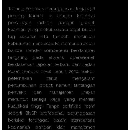
Training Sertifikasi Perunggasan Jenjang 6
penting karena di tengah ketatnya
persaingan industri pangan global,
keahlian yang diakui secara legal bukan
lagi sekadar nilai tambah, melainkan
kebutuhan mendesak. Fakta menunjukkan
bahwa standar kompetensi berdampak
langsung pada efisiensi operasional;
berdasarkan laporan terbaru dari Badan
Pusat Statistik (BPS) tahun 2024, sektor
peternakan terus mengalami
pertumbuhan positif, namun tantangan
penyakit dan manajemen limbah
menuntut tenaga kerja yang memiliki
kualifikasi tinggi. Tanpa sertifikasi resmi
seperti BNSP, profesional perunggasan
berisiko tertinggal dalam standarisasi
keamanan pangan dan manajemen