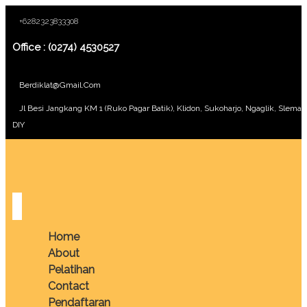
+6282323833308
Office : (0274) 4530527
Berdiklat@gmail.com
Jl Besi Jangkang KM 1 (Ruko Pagar Batik), Klidon, Sukoharjo, Ngaglik, Sleman
DIY
Home
About
Pelatihan
Contact
Pendaftaran