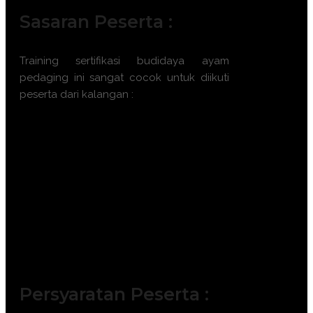
Sasaran Peserta :
Training
sertifikasi budidaya ayam
pedaging
ini sangat cocok untuk diikuti
peserta dari kalangan :
Manajer Operasional Farm Peternakan
Supervisor Produksi Budidaya
Unggas
Technical Service Representative
Perusahaan Pakan
Wirausaha Muda Sektor Agribisnis
Perunggasan
Tenaga Ahli Manajemen Mutu
Peternakan
Persyaratan Peserta :