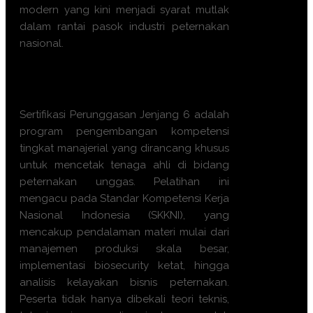
modern yang kini menjadi syarat mutlak
dalam rantai pasok industri peternakan
nasional.
Apa manfaat
Sertifikasi
Perunggasan Jenjang 6 ini?
Sertifikasi Perunggasan Jenjang 6 adalah
program pengembangan kompetensi
tingkat manajerial yang dirancang khusus
untuk mencetak tenaga ahli di bidang
peternakan unggas. Pelatihan ini
mengacu pada Standar Kompetensi Kerja
Nasional Indonesia (SKKNI), yang
mencakup pendalaman materi mulai dari
manajemen produksi skala besar,
implementasi biosecurity ketat, hingga
analisis kelayakan bisnis peternakan.
Peserta tidak hanya dibekali teori teknis,