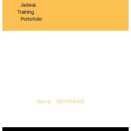
Jadwal
Training
Portofolio
TRAINING SERTIFIKASI
PERUNGGASAN
JENJANG 6
You Are Here :
Home
/
SERTIFIKASI
/
TRAINING
SERTIFIKASI PERUNGGASAN JENJANG 6