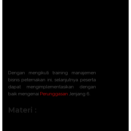
Optimasi efisiensi pakan dan
produktivitas hasil ternak secara
berkelanjutan.
Memvalidasi keahlian profesional
melalui pengakuan lisensi negara
(BNSP).
Memperkuat daya saing industri
perunggasan Indonesia di pasar
internasional.
Dengan mengikuti
training manajemen
bisnis peternakan
ini, selanjutnya peserta
dapat mengimplementasikan dengan
baik mengenai
Perunggasan
Jenjang 6
.
Materi :
A.01UGS00.001.01 Menerapkan