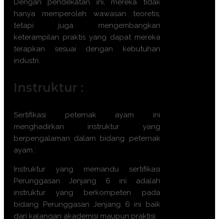
Dengan pendekatan ini, mereka tidak
hanya memperoleh wawasan teoretis,
tetapi juga mengembangkan
keterampilan praktis yang dapat mereka
terapkan sesuai dengan kebutuhan
industri.
Instruktur :
Sertifikasi
peternak ayam
ini
menghadirkan instruktur yang
berpengalaman dalam bidang
peternak
ayam
:
Instruktur yang memandu sertifikasi
Perunggasan Jenjang 6
ini adalah
instruktur yang berkompeten pada
bidang
Perunggasan Jenjang 6
ini baik
dari kalangan akademisi maupun praktisi.