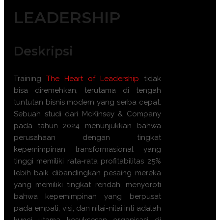
LEADERSHIP
Deskripsi
Training
The Heart of Leadership
tidak
bisa diremehkan, terutama di tengah
tuntutan bisnis modern yang serba cepat.
Sebuah studi dari McKinsey & Company
pada tahun 2024 menunjukkan bahwa
perusahaan dengan tingkat
kepemimpinan transformasional yang
tinggi memiliki rata-rata profitabilitas 25%
lebih baik dibandingkan pesaing mereka
yang memiliki tingkat rendah, menyoroti
bahwa kepemimpinan yang berpusat
pada empati, visi, dan nilai-nilai inti adalah