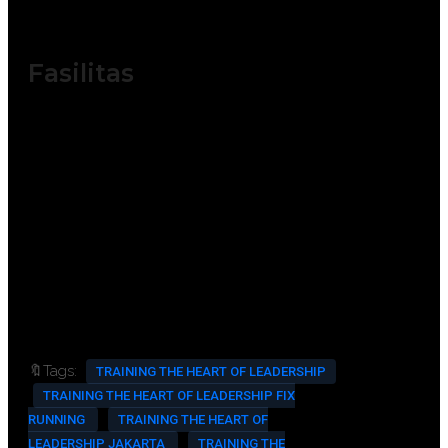
perusahaan.
Fasilitas
Module / Handout
Sertifikat
FREE Bag or backpack (Tas Training)
Training Kit (Dokumentasi photo,
Blocknote, ATK, etc)
2x Coffee Break & 1 Lunch, Dinner
FREE Souvenir Exclusive
Training room full AC and Multimedia
🔖Tags:
TRAINING THE HEART OF LEADERSHIP
TRAINING THE HEART OF LEADERSHIP FIX
RUNNING
TRAINING THE HEART OF
LEADERSHIP JAKARTA
TRAINING THE