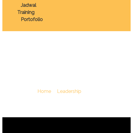
Jadwal
Training
Portofolio
TRAINING THE HEART
OF LEADERSHIP
You Are Here :
Home
/
Leadership
/
TRAINING THE
HEART OF LEADERSHIP