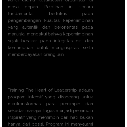
kunci utama kesuksesan organisasi di
masa depan. Pelatihan ini secara
fundamental berfokus pada
pengembangan kualitas kepemimpinan
yang autentik dan berorientasi pada
manusia, mengakui bahwa kepemimpinan
sejati berakar pada integritas diri dan
kemampuan untuk menginspirasi serta
memberdayakan orang lain.
Kenapa Training
The Heart of
Leadership ini sangat
direkomendasikan?
Training The Heart of Leadership adalah
program intensif yang dirancang untuk
mentransformasi para pemimpin dari
sekadar manajer tugas menjadi pemimpin
inspiratif yang memimpin dari hati, bukan
hanya dari posisi. Program ini menyelami