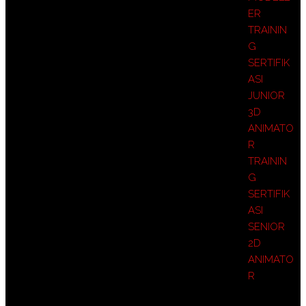
ER
TRAININ
G
SERTIFIK
ASI
JUNIOR
3D
ANIMATO
R
TRAININ
G
SERTIFIK
ASI
SENIOR
2D
ANIMATO
R