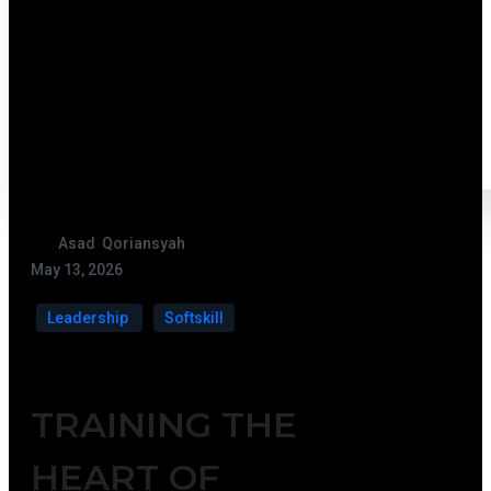
Asad Qoriansyah
May 13, 2026
Leadership
Softskill
TRAINING THE
HEART OF