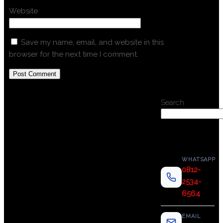
Website
Save my name, email, and website in this
browser for the next time I comment.
Search
WHATSAPP
0812-
2534-
6564
EMAIL