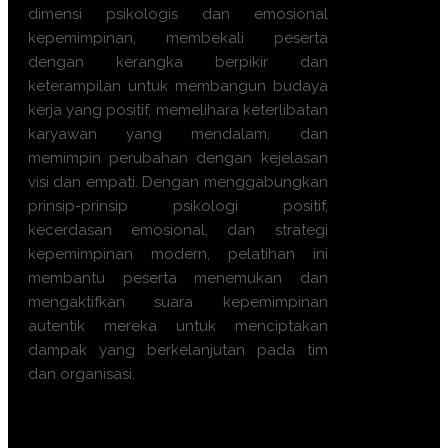
dimensi psikologis dan emosional
kepemimpinan, membekali peserta
dengan kerangka berpikir dan
keterampilan untuk membangun budaya
kerja yang positif, memelihara keterlibatan
karyawan yang mendalam, dan
memimpin perubahan dengan kejelasan
visi dan empati. Dengan menggabungkan
prinsip-prinsip psikologi positif,
kecerdasan emosional, dan strategi
kepemimpinan modern, pelatihan ini
membantu peserta menemukan dan
mengaktifkan suara kepemimpinan
autentik mereka untuk menciptakan
dampak yang berkelanjutan pada tim
dan organisasi.
Pelatihan yang membahas mengenai
pelatihan Kepemimpinan Transformasional