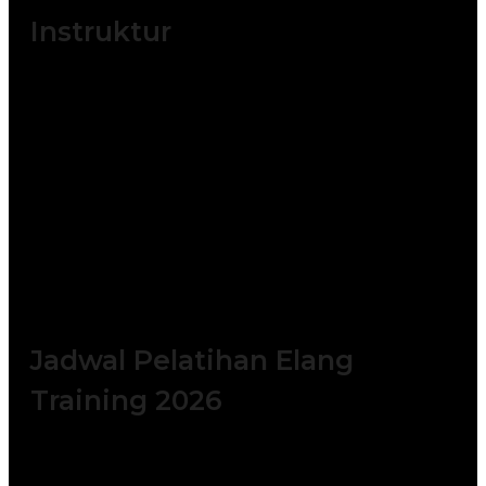
Instruktur
Training The Heart of Leadership yang
diselenggarakan, akan dilatih oleh instruktur
yang berpengalaman dalam bidang
Kepemimpinan Transformasional : Instruktur
yang mengajar pelatihan
The Heart of
Leadership
ini adalah instruktur yang
berkompeten di bidang
The Heart of
Leadership
ini baik dari kalangan akademisi
maupun praktisi.
Jadwal Pelatihan Elang
Training 2026
Batch 1 : 5 – 6 Januari 2026 || 14 – 15