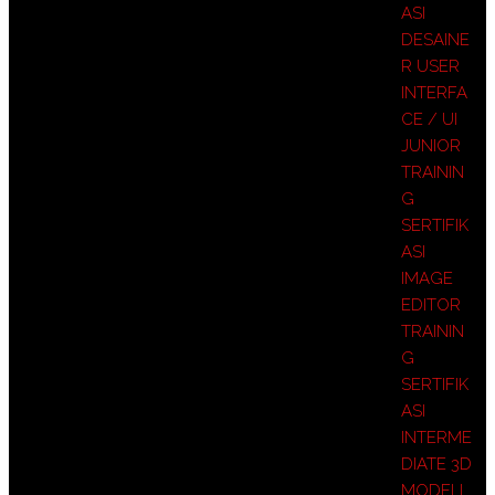
ASI
DESAINE
R USER
INTERFA
CE / UI
JUNIOR
TRAININ
G
SERTIFIK
ASI
IMAGE
EDITOR
TRAININ
G
SERTIFIK
ASI
INTERME
DIATE 3D
MODELL