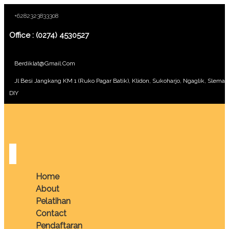
+6282323833308
Office : (0274) 4530527
Berdiklat@gmail.com
Jl Besi Jangkang KM 1 (Ruko Pagar Batik), Klidon, Sukoharjo, Ngaglik, Sleman
DIY
Home
About
Pelatihan
Contact
Pendaftaran