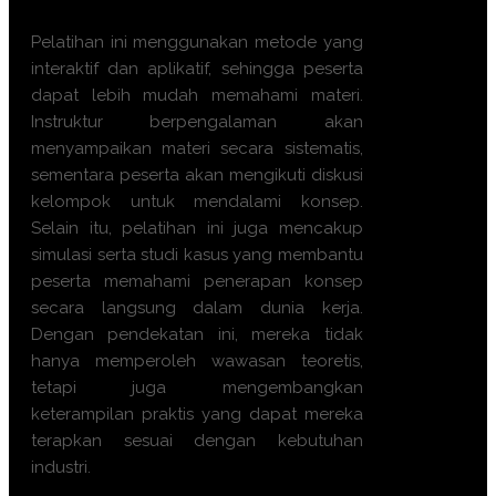
Pelatihan ini menggunakan metode yang
interaktif dan aplikatif, sehingga peserta
dapat lebih mudah memahami materi.
Instruktur berpengalaman akan
menyampaikan materi secara sistematis,
sementara peserta akan mengikuti diskusi
kelompok untuk mendalami konsep.
Selain itu, pelatihan ini juga mencakup
simulasi serta studi kasus yang membantu
peserta memahami penerapan konsep
secara langsung dalam dunia kerja.
Dengan pendekatan ini, mereka tidak
hanya memperoleh wawasan teoretis,
tetapi juga mengembangkan
keterampilan praktis yang dapat mereka
terapkan sesuai dengan kebutuhan
industri.