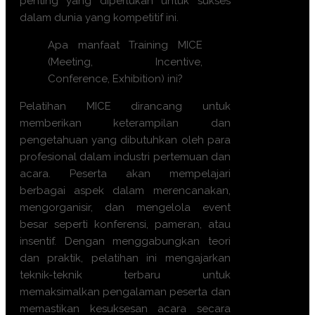
penting yang diperlukan untuk sukses
dalam dunia yang kompetitif ini.
Apa manfaat Training MICE
(Meeting, Incentive,
Conference, Exhibition) ini?
Pelatihan MICE dirancang untuk
memberikan keterampilan dan
pengetahuan yang dibutuhkan oleh para
profesional dalam industri pertemuan dan
acara. Peserta akan mempelajari
berbagai aspek dalam merencanakan,
mengorganisir, dan mengelola event
besar seperti konferensi, pameran, atau
insentif. Dengan menggabungkan teori
dan praktik, pelatihan ini mengajarkan
teknik-teknik terbaru untuk
memaksimalkan pengalaman peserta dan
memastikan kesuksesan acara secara