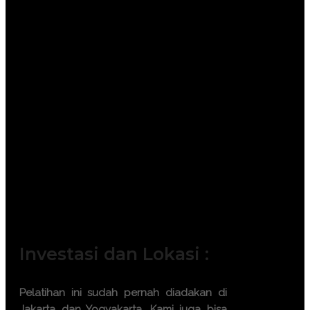
September 2026 || 21 – 22 September
2026
Batch 10 : 7 – 8 Oktober 2026 || 12 –
13 Oktober 2026 || 21 – 22 Oktober
2026 || 26 – 27 Oktober 2026
Batch 11 : 4 – 5 November 2026 || 9 –
10 November 2026 || 18 – 19
November 2026 || 23 – 24 November
2026
Batch 12 : 2 – 3 Desember 2026 || 7 –
8 Desember 2026 || 16 – 17 Desember
2026 || 21 – 22 Desember 2026
Jadwal tersebut dapat disesuaikan
dengan kebutuhan calon peserta.
Investasi dan Lokasi :
Pelatihan ini sudah pernah diadakan di
Jakarta dan Yogyakarta. Kami juga bisa