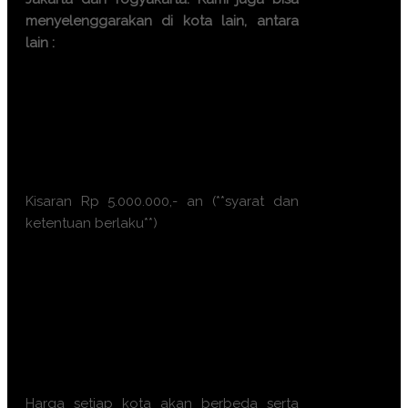
menyelenggarakan di kota lain, antara
lain :
Bandung
Bali
Surabaya
Makassar
Batam
Kisaran Rp 5.000.000,- an (**syarat dan
ketentuan berlaku**)
Ayo, jangan ragu lagi! Daftarkan
segera dengan chat melalui
pesan Whatsapp (Fast
Respons). Dapatkan
pengalaman terbaik dari tim
trainer yang berkompeten.
Harga setiap kota akan berbeda serta