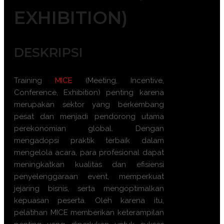
EXHIBITION)
DESKRIPSI
Training
MICE
(Meeting, Incentive,
Conference, Exhibition) penting karena
merupakan sektor yang berkembang
pesat dan menjadi pendorong utama
perekonomian global. Dengan
mengadopsi praktik terbaik dalam
mengelola acara, para profesional dapat
meningkatkan kualitas dan efisiensi
penyelenggaraan event, memperkuat
jejaring bisnis, serta mengoptimalkan
kepuasan peserta. Oleh karena itu,
pelatihan MICE memberikan keterampilan