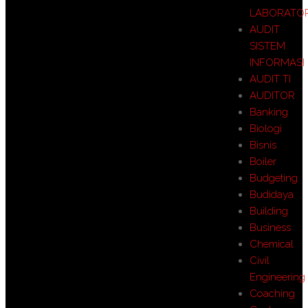
LABORATO
AUDIT
SISTEM
INFORMASI
AUDIT TI
AUDITOR
Banking
Biologi
Bisnis
Boiler
Budgeting
Budidaya
Building
Business
Chemical
Civil
Engineering
Coaching