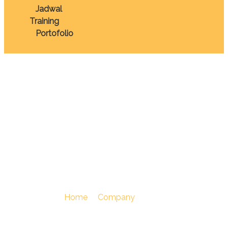
Jadwal
Training
Portofolio
TRAINING MICE
(MEETING, INCENTIVE
CONFERENCE,
EXHIBITION)
You Are Here :
Home
/
Company
/
TRAINING MICE
(MEETING, INCENTIVE, CONFERENCE, EXHIBITION)