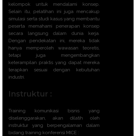
kelompok untuk mendalami konsep.
Selain itu, pelatihan ini juga mencakup
simulasi serta studi kasus yang membantu
peserta memahami penerapan konsep
secara langsung dalam dunia kerja.
Dengan pendekatan ini, mereka tidak
hanya memperoleh wawasan teoretis,
tetapi juga mengembangkan
keterampilan praktis yang dapat mereka
terapkan sesuai dengan kebutuhan
industri.
Instruktur :
Training komunikasi bisnis yang
diselenggarakan, akan dilatih oleh
instruktur yang berpengalaman dalam
bidang training konferensi MICE :