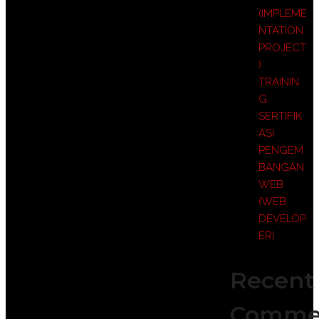
(IMPLEME
NTATION
PROJECT
)
TRAININ
G
SERTIFIK
ASI
PENGEM
BANGAN
WEB
(WEB
DEVELOP
ER)
Recent
Comme