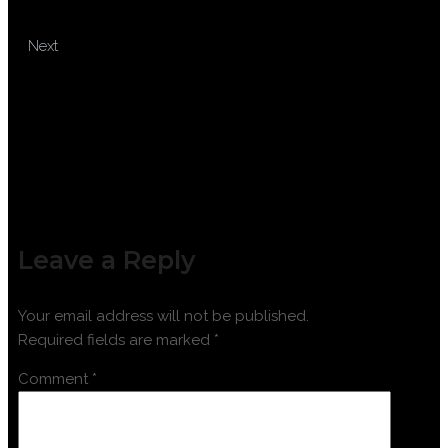
FOR EXCEL ACCOUNTING
TRAINING MICROSOFT EXCEL
Next
ADVANCE
Leave a Reply
Your email address will not be published.
Required fields are marked
*
Comment
*