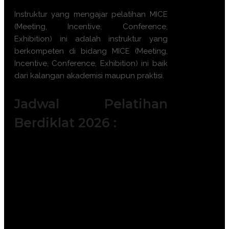
Instruktur yang mengajar pelatihan MICE
(Meeting, Incentive, Conference,
Exhibition) ini adalah instruktur yang
berkompeten di bidang MICE (Meeting,
Incentive, Conference, Exhibition) ini baik
dari kalangan akademisi maupun praktisi.
Jadwal Pelatihan
Berdiklat 2026 :
Batch 1 : 6 - 7 Januari 2025 || 15 – 16
Januari 2025 || 22 – 23 Januari 2025
Batch 2 : 2 – 3 Februari 2026 || 11 – 12
Februari 2026 || 18 – 19 Februari 2026
|| 23 – 24 Februari 2026
Batch 3 : 4 – 5 Maret 2026 || 11 – 12
Maret 2026 || 25 – 26 Maret 2026 || 30