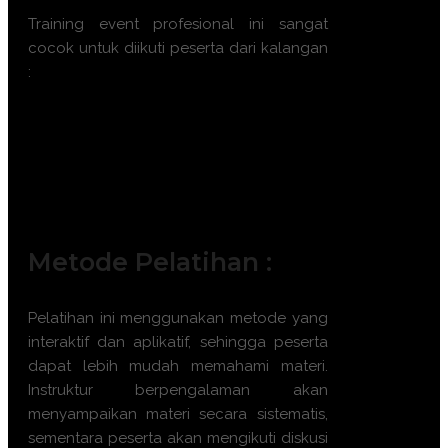
Training event profesional ini sangat
cocok untuk diikuti peserta dari kalangan
:
Event Manager
Corporate Trainer
Marketing and Sales Manager
Hospitality Industry Professionals
Conference Coordinator
Metode Pelatihan :
Pelatihan ini menggunakan metode yang
interaktif dan aplikatif, sehingga peserta
dapat lebih mudah memahami materi.
Instruktur berpengalaman akan
menyampaikan materi secara sistematis,
sementara peserta akan mengikuti diskusi