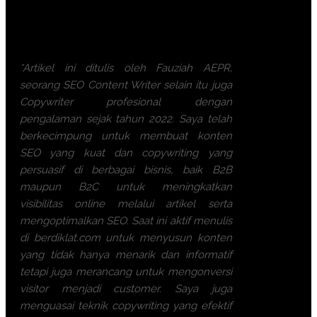
2x Coffee Break & 1 Lunch, Dinner
FREE Souvenir Exclusive
Training room full AC and Multimedia
*Artikel ini ditulis oleh Fauziah AEPR,
seorang SEO Content Writer selain itu juga
Copywriter profesional dengan
pengalaman sejak tahun 2022. Saya telah
berkecimpung untuk membuat konten
SEO yang kuat dan copywriting yang
persuasif di berbagai bisnis, baik B2B
maupun B2C untuk meningkatkan
visibilitas online melalui artikel serta
mengoptimalkan SEO. Saat ini aktif menulis
di berdiklat.com untuk menyusun konten
yang tidak hanya menarik dan informatif
tetapi juga merancang untuk mengonversi
visitor menjadi customer. Saya juga
menguasai teknik copywriting yang efektif