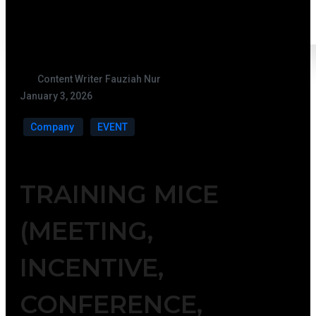
Content Writer Fauziah Nur
January 3, 2026
Company
EVENT
TRAINING MICE
(MEETING,
INCENTIVE,
CONFERENCE,