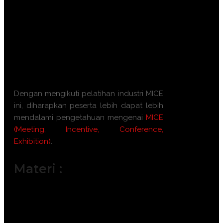
acara MICE.
Memahami aspek penting dalam
mengelola peserta dan pembicara
dalam konferensi.
Meningkatkan keterampilan dalam
mengevaluasi dan mengoptimalkan
hasil dari setiap acara.
Dengan mengikuti pelatihan industri MICE
ini, diharapkan peserta lebih dapat lebih
mendalami pengetahuan mengenai
MICE
(Meeting, Incentive, Conference,
Exhibition)
.
Materi :
Perencanaan dan Strategi Event
Manajemen Proyek MICE
Pemasaran untuk Acara MICE