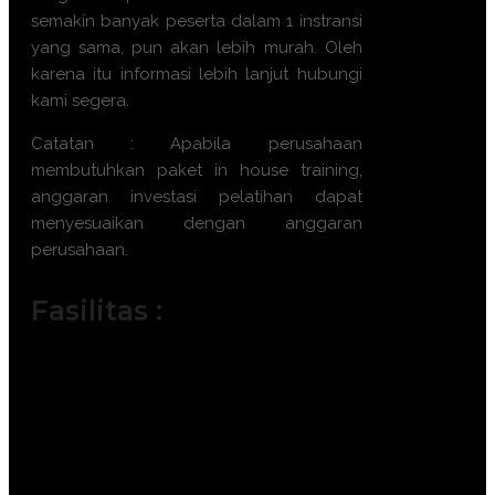
semakin banyak peserta dalam 1 instransi
yang sama, pun akan lebih murah. Oleh
karena itu informasi lebih lanjut hubungi
kami segera.
Catatan : Apabila perusahaan
membutuhkan paket in house training,
anggaran investasi pelatihan dapat
menyesuaikan dengan anggaran
perusahaan.
Fasilitas :
Module / Handout
Sertifikat
FREE Bag or backpack (Tas Training)
Training Kit (Dokumentasi photo,
Blocknote, ATK, etc)