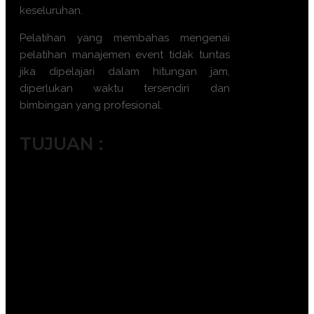
keseluruhan.
Pelatihan yang membahas mengenai
pelatihan manajemen event tidak tuntas
jika dipelajari dalam hitungan jam,
diperlukan waktu tersendiri dan
bimbingan yang profesional.
TUJUAN :
Meningkatkan kemampuan dalam
merencanakan dan mengelola acara
MICE secara efisien.
Membekali peserta dengan teknik
dalam pengelolaan logistik acara
besar.
Mengembangkan kemampuan dalam
menyusun strategi pemasaran untuk