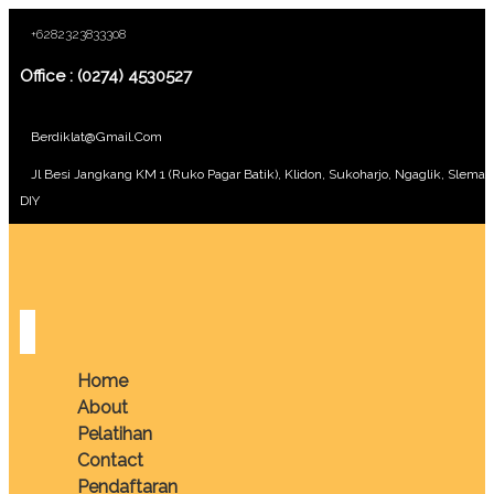
+6282323833308
Office : (0274) 4530527
Berdiklat@gmail.com
Jl Besi Jangkang KM 1 (Ruko Pagar Batik), Klidon, Sukoharjo, Ngaglik, Sleman
DIY
Home
About
Pelatihan
Contact
Pendaftaran