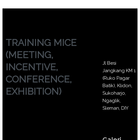
TRAINING MICE
(MEETING,
Jl Besi
INCENTIVE,
Jangkang KM 1
CONFERENCE,
(Ruko Pagar
Batik), Klidon,
EXHIBITION)
Sukoharjo,
Ngaglik,
Sleman, DIY
Galeri