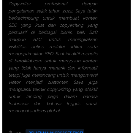
Copywriter profesional dengan
pengalaman sejak tahun 2022. Saya telah
berkecimpung untuk membuat konten
SEO yang kuat dan copywriting yang
persuasif di berbagai bisnis, baik B2B
maupun B2C untuk meningkatkan
visibilitas online melalui artikel serta
mengoptimalkan SEO. Saat ini aktif menulis
di berdiklat.com untuk menyusun konten
yang tidak hanya menarik dan informatif
tetapi juga merancang untuk mengonversi
visitor menjadi customer. Saya juga
menguasai teknik copywriting yang efektif
untuk landing page dalam bahasa
Indonesia dan bahasa Inggris untuk
mencapai audiens global.
🔖Tags:
PELATIHAN MICROSOFT EXCEL