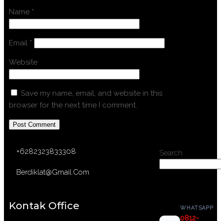
Name
*
Email
*
Website
Save my name, email, and website in this
browser for the next time I comment.
+6282323833308
Search
Berdiklat@gmail.com
Kontak Office
WHATSAPP
0812-