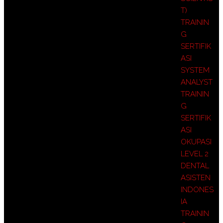
T)
TRAININ
G
SERTIFIK
ASI
SYSTEM
ANALYST
TRAININ
G
SERTIFIK
ASI
OKUPASI
LEVEL 2
DENTAL
ASISTEN
INDONES
IA
TRAININ