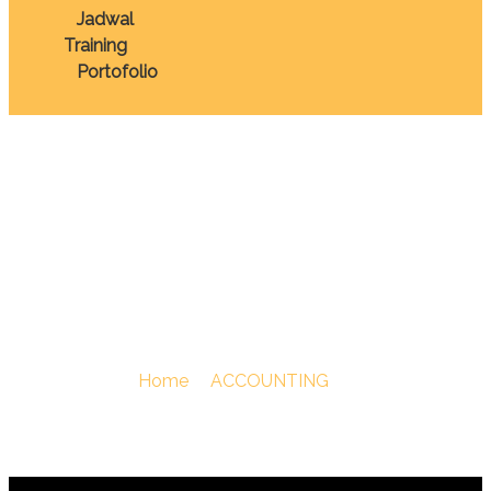
Jadwal
Training
Portofolio
TRAINING
MICROSOFT EXCEL
ADVANCE
You Are Here :
Home
/
ACCOUNTING
/
TRAINING
MICROSOFT EXCEL ADVANCE