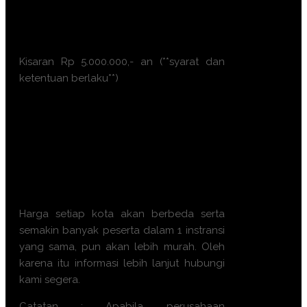
Surabaya
Makassar
Ambon
Kisaran Rp 5.000.000,- an (**syarat dan
ketentuan berlaku**)
Ayo, jangan ragu lagi! Daftarkan
segera dengan chat melalui
pesan Whatsapp (Fast
Respons). Dapatkan
pengalaman terbaik dari tim
trainer yang berkompeten.
Harga setiap kota akan berbeda serta
semakin banyak peserta dalam 1 instransi
yang sama, pun akan lebih murah. Oleh
karena itu informasi lebih lanjut hubungi
kami segera.
Catatan : Apabila perusahaan