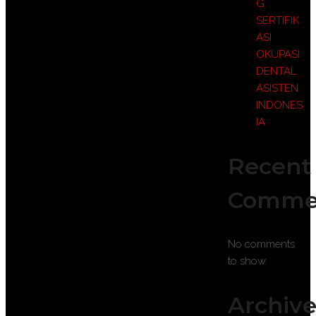
G
SERTIFIK
ASI
OKUPASI
DENTAL
ASISTEN
INDONES
IA
Recent
Comme
No comments
to show.
Archive