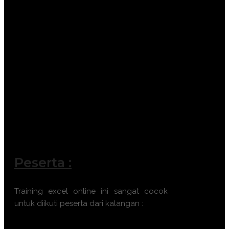
Peserta :
Training excel online ini sangat cocok
untuk diikuti peserta dari kalangan :
Analis Data