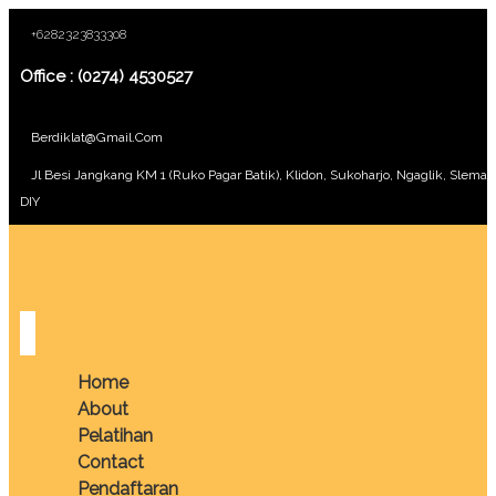
+6282323833308
Office : (0274) 4530527
Berdiklat@gmail.com
Jl Besi Jangkang KM 1 (Ruko Pagar Batik), Klidon, Sukoharjo, Ngaglik, Sleman
DIY
Home
About
Pelatihan
Contact
Pendaftaran