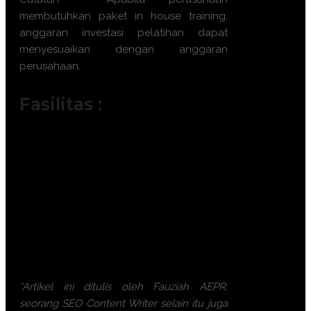
membutuhkan paket in house training,
anggaran investasi pelatihan dapat
menyesuaikan dengan anggaran
perusahaan.
Fasilitas :
Module / Handout
Sertifikat
FREE Bag or backpack (Tas Training)
Training Kit (Dokumentasi photo,
Blocknote, ATK, etc)
2x Coffee Break & 1 Lunch, Dinner
FREE Souvenir Exclusive
Training room full AC and Multimedia
*Artikel ini ditulis oleh Fauziah AEPR,
seorang SEO Content Writer selain itu juga