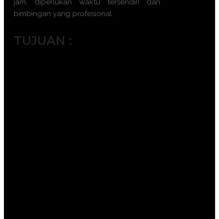
jam, diperlukan waktu tersendiri dan
bimbingan yang profesional.
TUJUAN :
Mengembangkan keterampilan
menggunakan rumus dan fungsi
lanjutan di Excel.
Meningkatkan kemampuan dalam
pembuatan dan analisis Pivot Tables.
Mempelajari teknik pembuatan dan
penggunaan Macro untuk
otomatisasi.
Menguasai analisis data dengan tools
seperti Power Query dan Power Pivot.
Meningkatkan produktivitas dan
efisiensi dalam pengolahan data
besar.