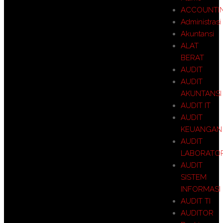
ACCOUNTI
Administrasi
Akuntansi
ALAT
BERAT
AUDIT
AUDIT
AKUNTANSI
AUDIT IT
AUDIT
KEUANGAN
AUDIT
LABORATO
AUDIT
SISTEM
INFORMASI
AUDIT TI
AUDITOR