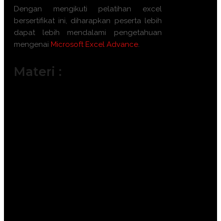
Dengan mengikuti pelatihan excel
bersertifikat ini, diharapkan peserta lebih
dapat lebih mendalami pengetahuan
mengenai
Microsoft Excel Advance
.
Materi :
Penggunaan Fungsi dan Rumus
Lanjutan
Pembuatan dan Analisis Pivot Tables
Pembuatan dan Penggunaan Macro
Teknik Pencarian Data dan VLOOKUP
Penggunaan Power Query dan Power
Pivot
Analisis Data dengan Solver dan Goal
Seek
Visualisasi Data menggunakan Grafik
dan Chart