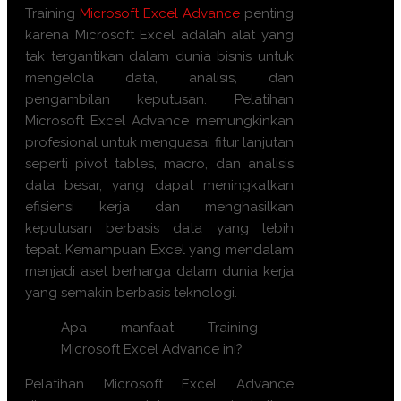
Training
Microsoft Excel Advance
penting
karena Microsoft Excel adalah alat yang
tak tergantikan dalam dunia bisnis untuk
mengelola data, analisis, dan
pengambilan keputusan. Pelatihan
Microsoft Excel Advance memungkinkan
profesional untuk menguasai fitur lanjutan
seperti pivot tables, macro, dan analisis
data besar, yang dapat meningkatkan
efisiensi kerja dan menghasilkan
keputusan berbasis data yang lebih
tepat. Kemampuan Excel yang mendalam
menjadi aset berharga dalam dunia kerja
yang semakin berbasis teknologi.
Apa manfaat Training
Microsoft Excel Advance ini?
Pelatihan Microsoft Excel Advance