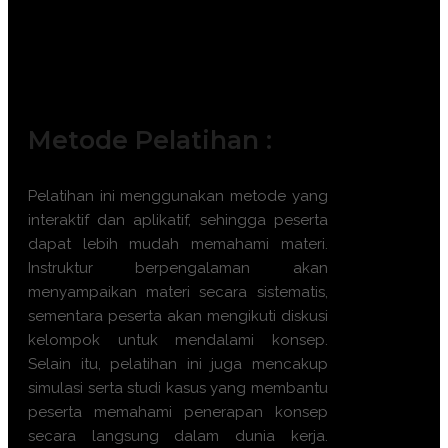
Akuntan
Manajer Keuangan
Administrator Sistem
Staf Operasional
Metode Pelatihan :
Pelatihan ini menggunakan metode yang
interaktif dan aplikatif, sehingga peserta
dapat lebih mudah memahami materi.
Instruktur berpengalaman akan
menyampaikan materi secara sistematis,
sementara peserta akan mengikuti diskusi
kelompok untuk mendalami konsep.
Selain itu, pelatihan ini juga mencakup
simulasi serta studi kasus yang membantu
peserta memahami penerapan konsep
secara langsung dalam dunia kerja.