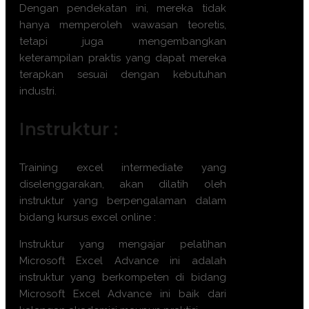
Dengan pendekatan ini, mereka tidak
hanya memperoleh wawasan teoretis,
tetapi juga mengembangkan
keterampilan praktis yang dapat mereka
terapkan sesuai dengan kebutuhan
industri.
Instruktur :
Training excel intermediate yang
diselenggarakan, akan dilatih oleh
instruktur yang berpengalaman dalam
bidang kursus excel online :
Instruktur yang mengajar pelatihan
Microsoft Excel Advance ini adalah
instruktur yang berkompeten di bidang
Microsoft Excel Advance ini baik dari