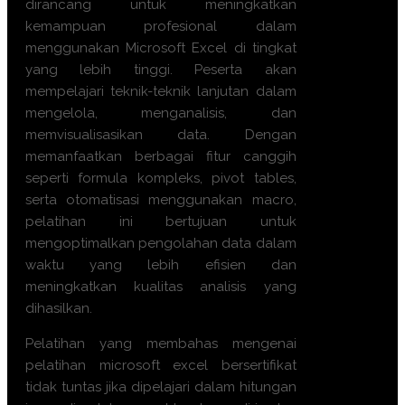
dirancang untuk meningkatkan
kemampuan profesional dalam
menggunakan Microsoft Excel di tingkat
yang lebih tinggi. Peserta akan
mempelajari teknik-teknik lanjutan dalam
mengelola, menganalisis, dan
memvisualisasikan data. Dengan
memanfaatkan berbagai fitur canggih
seperti formula kompleks, pivot tables,
serta otomatisasi menggunakan macro,
pelatihan ini bertujuan untuk
mengoptimalkan pengolahan data dalam
waktu yang lebih efisien dan
meningkatkan kualitas analisis yang
dihasilkan.
Pelatihan yang membahas mengenai
pelatihan microsoft excel bersertifikat
tidak tuntas jika dipelajari dalam hitungan