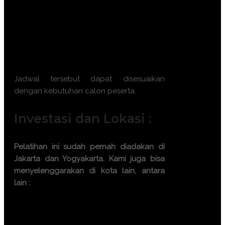
November 2026 || 23 – 24 November
2026
Batch 12 : 2 – 3 Desember 2026 || 7 –
8 Desember 2026 || 16 – 17 Desember
2026 || 21 – 22 Desember 2026
Jadwal tersebut dapat disesuaikan
dengan kebutuhan calon peserta.
Investasi dan Lokasi :
Pelatihan ini sudah pernah diadakan di
Jakarta dan Yogyakarta. Kami juga bisa
menyelenggarakan di kota lain, antara
lain :
Bandung
Bali