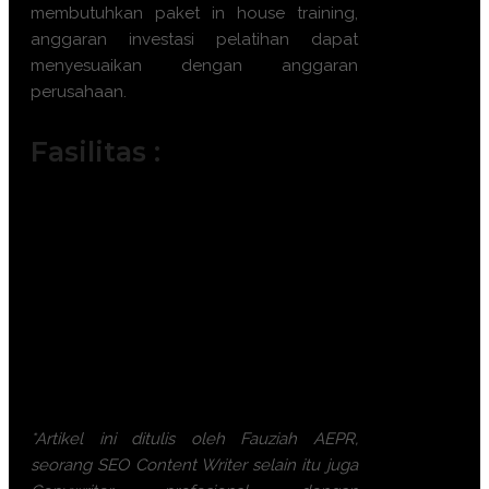
membutuhkan paket in house training,
anggaran investasi pelatihan dapat
menyesuaikan dengan anggaran
perusahaan.
Fasilitas :
Module / Handout
Sertifikat
FREE Bag or backpack (Tas Training)
Training Kit (Dokumentasi photo,
Blocknote, ATK, etc)
2x Coffee Break & 1 Lunch, Dinner
FREE Souvenir Exclusive
Training room full AC and Multimedia
*Artikel ini ditulis oleh Fauziah AEPR,
seorang SEO Content Writer selain itu juga