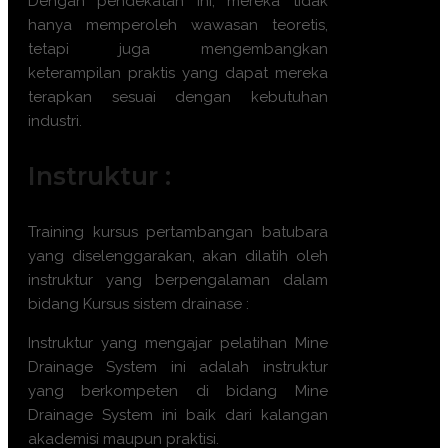
Dengan pendekatan ini, mereka tidak
hanya memperoleh wawasan teoretis,
tetapi juga mengembangkan
keterampilan praktis yang dapat mereka
terapkan sesuai dengan kebutuhan
industri.
Instruktur :
Training kursus pertambangan batubara
yang diselenggarakan, akan dilatih oleh
instruktur yang berpengalaman dalam
bidang Kursus sistem drainase :
Instruktur yang mengajar pelatihan Mine
Drainage System ini adalah instruktur
yang berkompeten di bidang Mine
Drainage System ini baik dari kalangan
akademisi maupun praktisi.