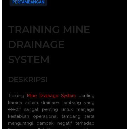
PERTAMBANGAN
TRAINING MINE
DRAINAGE
SYSTEM
DESKRIPSI
Training
Mine Drainage System
penting
karena sistem drainase tambang yang
efektif sangat penting untuk menjaga
kestabilan operasional tambang serta
mengurangi dampak negatif terhadap