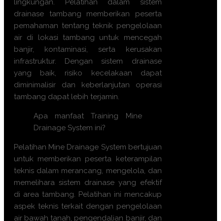
lingkungan. Pelatihan dalam sistem
drainase tambang memberikan peserta
pemahaman tentang teknik pengelolaan
air di lokasi tambang untuk mencegah
banjir, kontaminasi, serta kerusakan
infrastruktur. Dengan sistem drainase
yang baik, risiko kecelakaan dapat
diminimalisir dan keberlanjutan operasi
tambang dapat lebih terjamin.
Apa manfaat Training Mine
Drainage System ini?
Pelatihan Mine Drainage System bertujuan
untuk memberikan peserta keterampilan
teknis dalam merancang, mengelola, dan
memelihara sistem drainase yang efektif
di area tambang. Pelatihan ini mencakup
aspek teknis terkait dengan pengelolaan
air bawah tanah, pengendalian banjir, dan