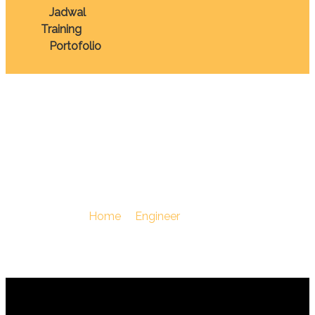
Jadwal
Training
Portofolio
TRAINING MINE
DRAINAGE SYSTEM
You Are Here :
Home
/
Engineer
/
TRAINING MINE
DRAINAGE SYSTEM