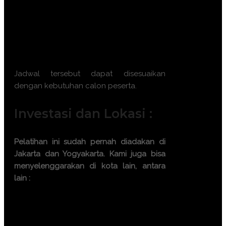
November 2026 || 23 – 24 November
2026
Batch 12 : 2 – 3 Desember 2026 || 7 –
8 Desember 2026 || 16 – 17 Desember
2026 || 21 – 22 Desember 2026
Jadwal tersebut dapat disesuaikan
dengan kebutuhan calon peserta.
Investasi dan Lokasi :
Pelatihan ini sudah pernah diadakan di
Jakarta dan Yogyakarta. Kami juga bisa
menyelenggarakan di kota lain, antara
lain :
Bandung
Bali
Surabaya