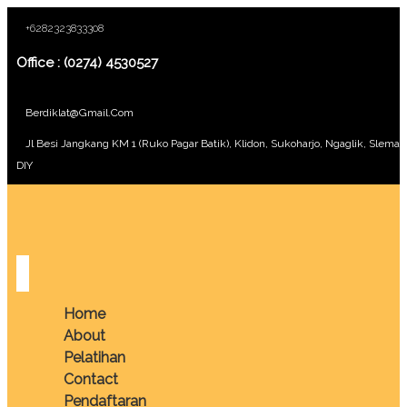
+6282323833308
Office : (0274) 4530527
Berdiklat@gmail.com
Jl Besi Jangkang KM 1 (Ruko Pagar Batik), Klidon, Sukoharjo, Ngaglik, Sleman
DIY
Home
About
Pelatihan
Contact
Pendaftaran