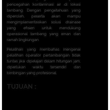
pencegahan kontaminasi air di lokasi
tambang. Dengan pengetahuan yang
diperoleh, peserta akan mampu
mengimplementasikan solusi drainase
yang efisien untuk mendukung
operasional tambang yang aman dan
ramah lingkungan.
Pelatihan yang membahas mengenai
pelatihan operator pertambangan tidak
tuntas jika dipelajari dalam hitungan jam,
diperlukan waktu tersendiri dan
bimbingan yang profesional.
TUJUAN :
Meningkatkan pemahaman tentang
desain dan pengelolaan sistem