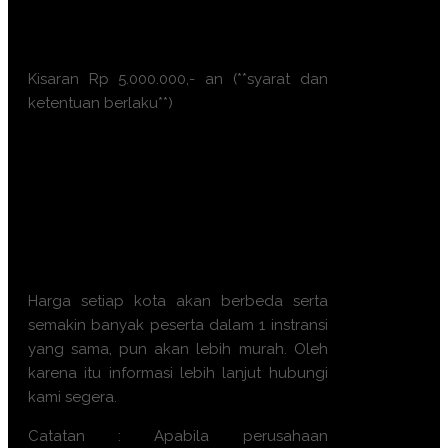
Makassar
Padang
Kisaran Rp 5.000.000,- an (**syarat dan
ketentuan berlaku**)
Ayo, jangan ragu lagi! Daftarkan
segera dengan chat melalui
pesan Whatsapp (Fast
Respons). Dapatkan
pengalaman terbaik dari tim
trainer yang berkompeten.
Harga setiap kota akan berbeda serta
semakin banyak peserta dalam 1 instransi
yang sama, pun akan lebih murah. Oleh
karena itu informasi lebih lanjut hubungi
kami segera.
Catatan : Apabila perusahaan