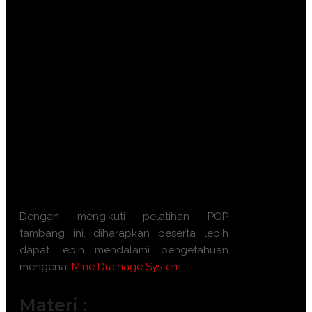
drainase tambang.
Menguasai teknik pemantauan dan
pemeliharaan sistem drainase
tambang.
Mempelajari metode pengendalian air
tanah dalam operasional tambang.
Memahami dampak lingkungan yang
dihasilkan oleh sistem drainase
tambang.
Meningkatkan keterampilan dalam
mengidentifikasi dan mengatasi
masalah drainase di tambang.
Dengan mengikuti pelatihan POP
tambang ini, diharapkan peserta lebih
dapat lebih mendalami pengetahuan
mengenai
Mine Drainage System
.
Materi :