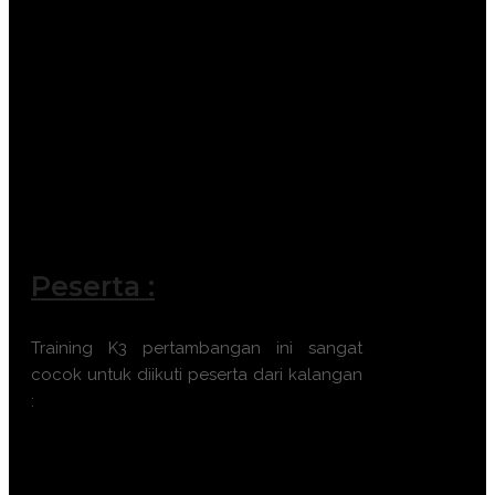
Peserta :
Training K3 pertambangan ini sangat
cocok untuk diikuti peserta dari kalangan
:
Insinyur Pertambangan
Supervisor Operasional Tambang