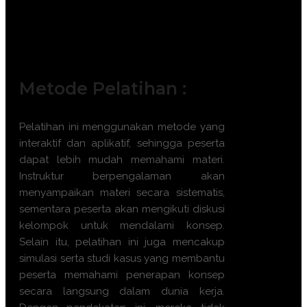
Teknisi Drainase Tambang
Manajer Kesehatan dan Keselamatan
Tambang
Ahli Lingkungan Pertambangan
Metode Pelatihan :
Pelatihan ini menggunakan metode yang
interaktif dan aplikatif, sehingga peserta
dapat lebih mudah memahami materi.
Instruktur berpengalaman akan
menyampaikan materi secara sistematis,
sementara peserta akan mengikuti diskusi
kelompok untuk mendalami konsep.
Selain itu, pelatihan ini juga mencakup
simulasi serta studi kasus yang membantu
peserta memahami penerapan konsep
secara langsung dalam dunia kerja.