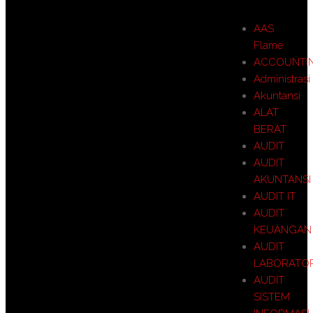
AAS
Flame
ACCOUNTI
Administrasi
Akuntansi
ALAT
BERAT
AUDIT
AUDIT
AKUNTANSI
AUDIT IT
AUDIT
KEUANGAN
AUDIT
LABORATO
AUDIT
SISTEM