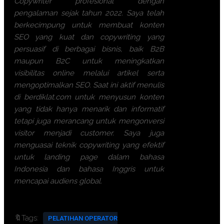
Copywriter profesional dengan
pengalaman sejak tahun 2022. Saya telah
berkecimpung untuk membuat konten
SEO yang kuat dan copywriting yang
persuasif di berbagai bisnis, baik B2B
maupun B2C untuk meningkatkan
visibilitas online melalui artikel serta
mengoptimalkan SEO. Saat ini aktif menulis
di berdiklat.com untuk menyusun konten
yang tidak hanya menarik dan informatif
tetapi juga merancang untuk mengonversi
visitor menjadi customer. Saya juga
menguasai teknik copywriting yang efektif
untuk landing page dalam bahasa
Indonesia dan bahasa Inggris untuk
mencapai audiens global.
🔖Tags:
PELATIHAN OPERATOR