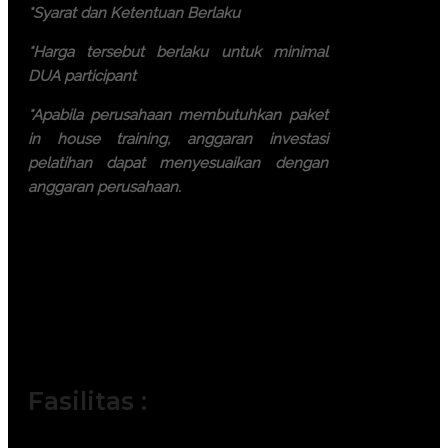
*Syarat dan Ketentuan Berlaku
*Harga tersebut berlaku untuk minimal
DUA participant
*Apabila perusahaan membutuhkan paket
in house training, anggaran investasi
pelatihan dapat menyesuaikan dengan
anggaran perusahaan.
Ayo, jangan ragu lagi! Daftarkan
segera dengan chat melalui
pesan Whatsapp (Fast
Respons). Dapatkan
pengalaman terbaik dari tim
trainer yang berkompeten.
Fasilitas :