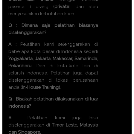
peserta 1 orang (
private
) dan atau
menyesuaikan kebutuhan klien.
Q : Dimana saja pelatihan biasanya
diselenggarakan?
A :
Pelatihan kami selenggarakan di
beberapa kota besar di Indonesia seperti
Yogyakarta, Jakarta, Makassar, Samarinda,
Pekanbaru.
Dan di kota-kota lain di
seluruh Indonesia. Pelatihan juga dapat
diselenggarakan di lokasi perusahaan
anda (
In-House Training)
.
Q : Bisakah pelatihan dilaksanakan di luar
Indonesia?
A :
Pelatihan kami juga bisa
diselenggarakan di
Timor Leste, Malaysia
dan Singapore.