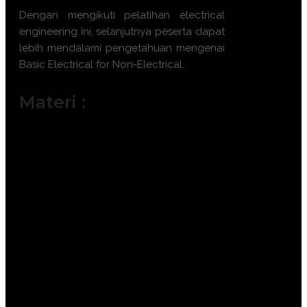
Dengan mengikuti pelatihan electrical
engineering ini, selanjutnya peserta dapat
lebih mendalami pengetahuan mengenai
Basic Electrical for Non-Electrical
.
Materi :
Introduction to Electricity: Teori dasar
elektron dan hukum Ohm.
Electrical Safety & K3 Listrik: Prosedur
Lockout Tagout (LOTO) terbaru.
Reading Single Line Diagrams: Cara
membaca denah listrik sederhana.
Distribution Systems: Pengenalan
panel listrik, MCB, dan sistem
pemutus arus.
Electrical Measuring Tools:
Penggunaan multimeter dan clamp