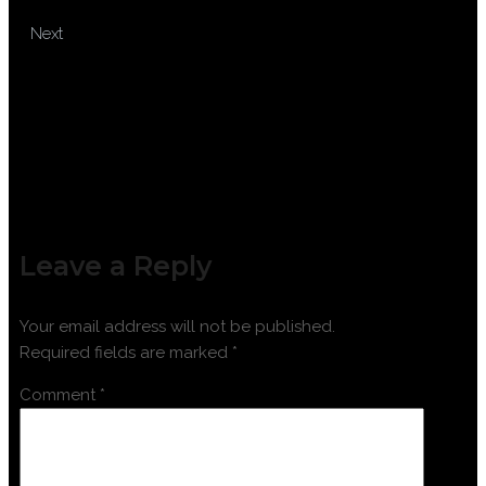
ACCOUNTANT
TRAINING BASIC FINANCIAL
Next
ACCOUNTING
Leave a Reply
Your email address will not be published.
Required fields are marked
*
Comment
*