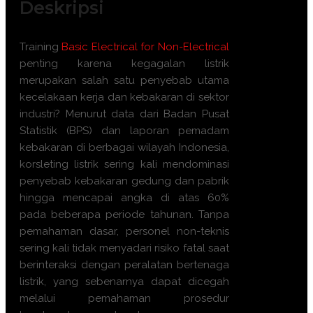
Deskripsi
Training
Basic Electrical for Non-Electrical
penting karena kegagalan listrik
merupakan salah satu penyebab utama
kecelakaan kerja dan kebakaran di sektor
industri? Menurut data dari Badan Pusat
Statistik (BPS) dan laporan pemadam
kebakaran di berbagai wilayah Indonesia,
korsleting listrik sering kali mendominasi
penyebab kebakaran gedung dan pabrik
hingga mencapai angka di atas 60%
pada beberapa periode tahunan. Tanpa
pemahaman dasar, personel non-teknis
sering kali tidak menyadari risiko fatal saat
berinteraksi dengan peralatan bertenaga
listrik, yang sebenarnya dapat dicegah
melalui pemahaman prosedur