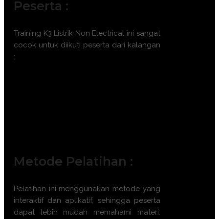
Peserta :
Training K3 Listrik Non Electrical ini sangat
cocok untuk diikuti peserta dari kalangan
:
Operator Produksi
General Affair (GA) Staff
Facility Management Staff
Health, Safety, and Environment (HSE)
Officer
Building Management Supervisor
Metode Pelatihan :
Pelatihan ini menggunakan metode yang
interaktif dan aplikatif, sehingga peserta
dapat lebih mudah memahami materi.