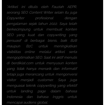
*Artikel ini ditulis oleh Fauziah AEPR,
seorang SEO Content Writer selain itu juga
Copywriter profesional dengan
pengalaman sejak tahun 2022. Saya telah
berkecimpung untuk membuat konten
SEO yang kuat dan copywriting yang
persuasif di berbagai bisnis, baik B2B
maupun B2C untuk meningkatkan
visibilitas online melalui artikel serta
mengoptimalkan SEO. Saat ini aktif menulis
di berdiklat.com untuk menyusun konten
yang tidak hanya menarik dan informatif
tetapi juga merancang untuk mengonversi
visitor menjadi customer. Saya juga
menguasai teknik copywriting yang efektif
untuk landing page dalam bahasa
Indonesia dan bahasa Inggris untuk
mencapai audiens global.