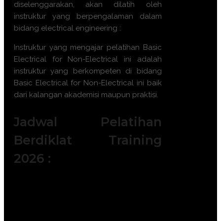
diselenggarakan, akan dilatih oleh
instruktur yang berpengalaman dalam
bidang electrical engineering :
Instruktur yang mengajar pelatihan
Basic
Electrical for Non-Electrical
ini adalah
instruktur yang berkompeten di bidang
Basic Electrical for Non-Electrical
ini baik
dari kalangan akademisi maupun praktisi.
Jadwal Pelatihan
Berdiklat Training
2026 :
Batch 1 : 5 - 6 Januari 2026 || 14 – 15
Januari 2026 || 19 – 20 Januari 2026 ||
|| 28 – 29 Januari 2026