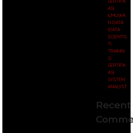
SERTIFIK
ASI
ILMUWA
N DATA
(DATA
SCIENTIS
T)
TRAININ
G
SERTIFIK
ASI
SYSTEM
ANALYST
Recent
Comme