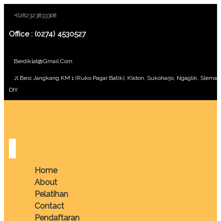
+6282323833308
Office : (0274) 4530527
Berdiklat@gmail.com
Jl Besi Jangkang KM 1 (Ruko Pagar Batik), Klidon, Sukoharjo, Ngaglik, Sleman
DIY
Home
About
Pelatihan
Contact
Pendaftaran