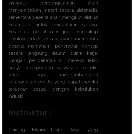
Instruktur berpengalaman akan
menyampaikan materi secara sistematis,
sementara peserta akan mengikuti diskusi
kelompok untuk mendalami konsep.
Selain itu, pelatihan ini juga mencakup
simulasi serta studi kasus yang membantu
peserta memahami penerapan konsep
secara langsung dalam dunia kerja.
Dengan pendekatan ini, mereka tidak
hanya memperoleh wawasan teoretis,
tetapi juga mengembangkan
keterampilan praktis yang dapat mereka
terapkan sesuai dengan kebutuhan
industri.
Instruktur :
Training Teknisi Listrik Dasar yang