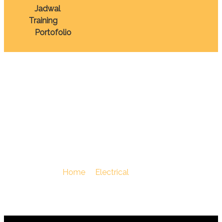
Jadwal
Training
Portofolio
TRAINING BASIC
ELECTRICAL FOR
NON ELECTRICAL
You Are Here :
Home
/
Electrical
/
TRAINING BASIC
ELECTRICAL FOR NON ELECTRICAL