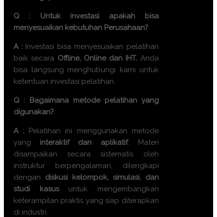
Q : Untuk investasi apakah bisa
menyesuaikan kebutuhan Perusahaan?
A :
Investasi bisa menyesuaikan pelatihan
baik secara
Offline, Online dan IHT.
Anda
bisa langsung menghubungi kami untuk
ketentuan investasi pelatihan.
Q : Bagaimana metode pelatihan yang
digunakan?
A :
Pelatihan ini menggunakan metode
yang
interaktif dan aplikatif
. Materi
disampaikan secara sistematis oleh
instruktur berpengalaman, dilengkapi
dengan
diskusi kelompok, simulasi, dan
studi kasus
untuk mengembangkan
keterampilan praktis yang siap diterapkan
di industri.