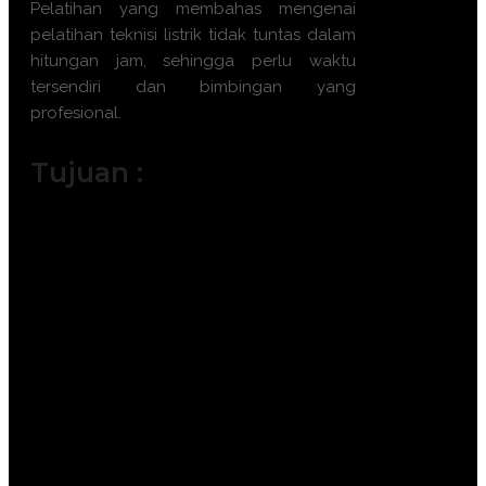
Pelatihan yang membahas mengenai
pelatihan teknisi listrik tidak tuntas dalam
hitungan jam, sehingga perlu waktu
tersendiri dan bimbingan yang
profesional.
Tujuan :
Memahami prinsip dasar arus,
tegangan, dan hambatan listrik.
Mengidentifikasi potensi bahaya listrik
di lingkungan kerja.
Mampu mengoperasikan peralatan
listrik sesuai prosedur keselamatan.
Memahami fungsi dan cara kerja
komponen listrik secara umum.
Mempercepat koordinasi pelaporan
kerusakan kepada tim teknis.