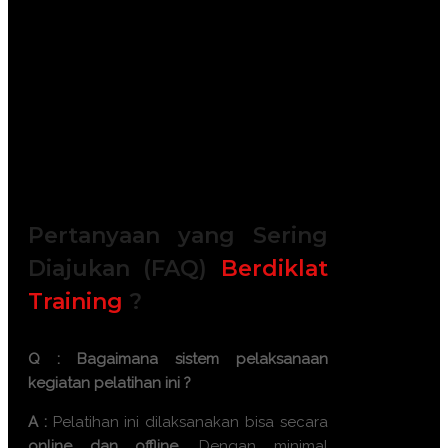
Module / Handout
Sertifikat
FREE Bag or backpack (Tas Training)
Training Kit (Dokumentasi photo,
Blocknote, ATK, etc)
2x Coffee Break & 1 Lunch, Dinner
FREE Souvenir Exclusive
Training room full AC and Multimedia
Pertanyaan yang Sering
Diajukan (FAQ)
Berdiklat
Training
?
Q : Bagaimana sistem pelaksanaan
kegiatan pelatihan ini ?
A :
Pelatihan ini dilaksanakan bisa secara
online dan offline
. Dengan minimal