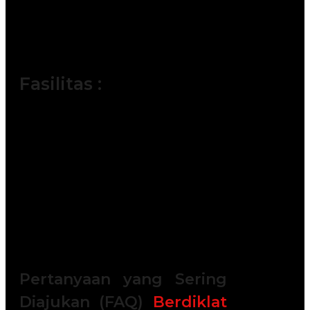
Respons). Dapatkan
pengalaman terbaik dari tim
trainer yang berkompeten.
Fasilitas :
Module / Handout
Sertifikat
FREE Bag or backpack (Tas Training)
Training Kit (Dokumentasi photo,
Blocknote, ATK, etc)
2x Coffee Break & 1 Lunch, Dinner
FREE Souvenir Exclusive
Training room full AC and Multimedia
Pertanyaan yang Sering
Diajukan (FAQ)
Berdiklat