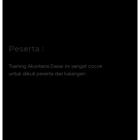
Peserta :
Training Akuntansi Dasar ini sangat cocok
untuk diikuti peserta dari kalangan :
Manajer dan Supervisor Operasional.
Pemilik Bisnis (Entrepreneur) dan
Startup Founder.
Project Manager.
Staf Departemen Sumber Daya
Manusia (HRD).
Sales dan Marketing Manager.