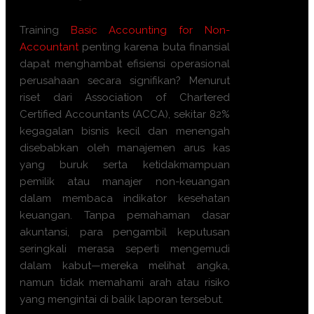
Training
Basic Accounting for Non-
Accountant
penting karena buta finansial
dapat menghambat efisiensi operasional
perusahaan secara signifikan? Menurut
riset dari Association of Chartered
Certified Accountants (ACCA), sekitar 82%
kegagalan bisnis kecil dan menengah
disebabkan oleh manajemen arus kas
yang buruk serta ketidakmampuan
pemilik atau manajer non-keuangan
dalam membaca indikator kesehatan
keuangan. Tanpa pemahaman dasar
akuntansi, para pengambil keputusan
seringkali merasa seperti mengemudi
dalam kabut—mereka melihat angka,
namun tidak memahami arah atau risiko
yang mengintai di balik laporan tersebut.