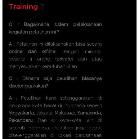
Training
?
Q : Bagaimana sistem pelaksanaan
kegiatan pelatihan ini ?
A :
Pelatihan ini dilaksanakan bisa secara
online dan offline
. Dengan minimal
peserta 1 orang (
private
) dan atau
menyesuaikan kebutuhan klien.
Q : Dimana saja pelatihan biasanya
diselenggarakan?
A :
Pelatihan kami selenggarakan di
beberapa kota besar di Indonesia seperti
Yogyakarta, Jakarta, Makassar, Samarinda,
Pekanbaru.
Dan di kota-kota lain di
seluruh Indonesia. Pelatihan juga dapat
diselenggarakan di lokasi perusahaan