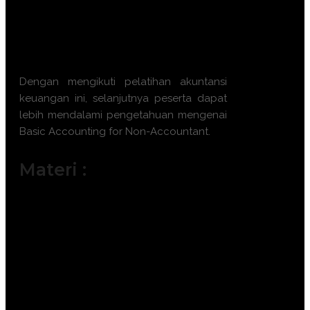
perencanaan dan pengawasan
anggaran.
Membangun komunikasi yang lebih
efektif dengan departemen keuangan.
Dengan mengikuti pelatihan akuntansi
keuangan ini, selanjutnya peserta dapat
lebih mendalami pengetahuan mengenai
Basic Accounting for Non-Accountant
.
Materi :
Fundamental Akuntansi: Persamaan
dasar akuntansi dalam konteks bisnis
modern.
Siklus Akuntansi Digital: Alur
pencatatan dari bukti transaksi hingga
laporan otomatis.
Laporan Posisi Keuangan (Neraca):