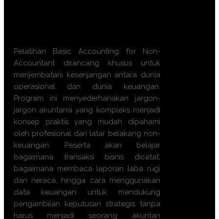
Apa manfaat Training
Basic
Accounting for Non-Accountant
ini?
Pelatihan Basic Accounting for Non-
Accountant dirancang khusus untuk
menjembatani kesenjangan antara dunia
operasional dan dunia keuangan.
Program ini menyederhanakan jargon-
jargon akuntansi yang kompleks menjadi
konsep praktis yang mudah dipahami
oleh profesional dari latar belakang non-
keuangan. Peserta akan belajar
bagaimana transaksi bisnis dicatat,
bagaimana membaca laporan laba rugi
dan neraca, hingga cara menggunakan
data keuangan untuk mendukung
pengambilan keputusan strategis tanpa
harus menjadi seorang akuntan