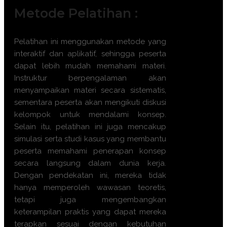
Metode Pelatihan :
Pelatihan ini menggunakan metode yang
interaktif dan aplikatif, sehingga peserta
dapat lebih mudah memahami materi.
Instruktur berpengalaman akan
menyampaikan materi secara sistematis,
sementara peserta akan mengikuti diskusi
kelompok untuk mendalami konsep.
Selain itu, pelatihan ini juga mencakup
simulasi serta studi kasus yang membantu
peserta memahami penerapan konsep
secara langsung dalam dunia kerja.
Dengan pendekatan ini, mereka tidak
hanya memperoleh wawasan teoretis,
tetapi juga mengembangkan
keterampilan praktis yang dapat mereka
terapkan sesuai dengan kebutuhan