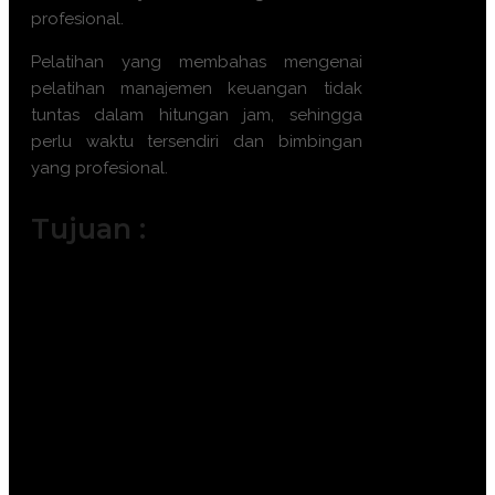
profesional.
Pelatihan yang membahas mengenai
pelatihan manajemen keuangan tidak
tuntas dalam hitungan jam, sehingga
perlu waktu tersendiri dan bimbingan
yang profesional.
Tujuan :
Memahami siklus akuntansi dan
logika pencatatan transaksi bisnis.
Mampu membaca dan
menginterpretasikan laporan
keuangan utama.
Menganalisis kinerja keuangan
perusahaan melalui rasio-rasio dasar.
Meningkatkan kemampuan dalam