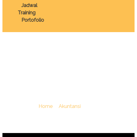
Jadwal
Training
Portofolio
TRAINING BASIC
ACCOUNTING FOR
NON ACCOUNTANT
You Are Here :
Home
/
Akuntansi
/
TRAINING BASIC
ACCOUNTING FOR NON ACCOUNTANT