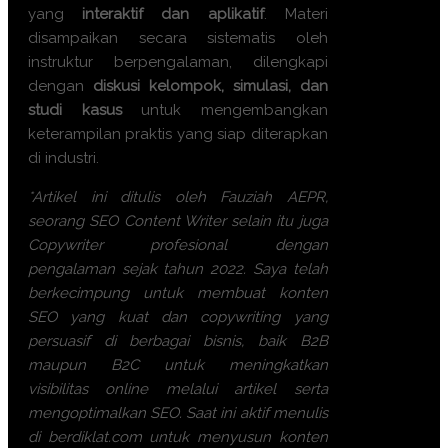
yang
interaktif dan aplikatif
. Materi
disampaikan secara sistematis oleh
instruktur berpengalaman, dilengkapi
dengan
diskusi kelompok, simulasi, dan
studi kasus
untuk mengembangkan
keterampilan praktis yang siap diterapkan
di industri.
*Artikel ini ditulis oleh Fauziah AEPR,
seorang SEO Content Writer selain itu juga
Copywriter profesional dengan
pengalaman sejak tahun 2022. Saya telah
berkecimpung untuk membuat konten
SEO yang kuat dan copywriting yang
persuasif di berbagai bisnis, baik B2B
maupun B2C untuk meningkatkan
visibilitas online melalui artikel serta
mengoptimalkan SEO. Saat ini aktif menulis
di berdiklat.com untuk menyusun konten