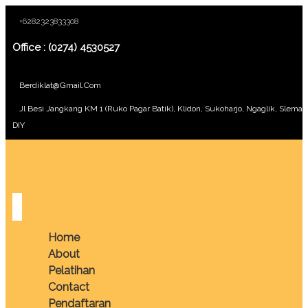
+6282323833308
Office : (0274) 4530527
Berdiklat@gmail.com
Jl Besi Jangkang KM 1 (Ruko Pagar Batik), Klidon, Sukoharjo, Ngaglik, Sleman
DIY
Home
About
Pelatihan
Contact
Pendaftaran