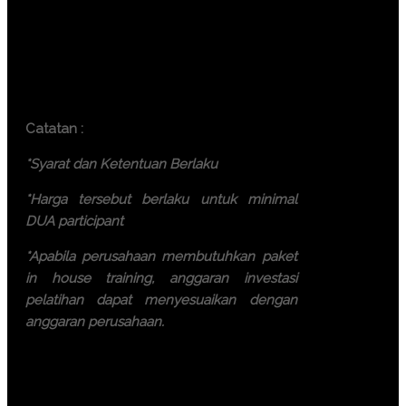
participant)
Bali ( 7.500.000 IDR / participant)
Lombok ( 7.500.000 IDR /
participant)
Batam ( 7.500.000 IDR / participant)
Catatan :
*Syarat dan Ketentuan Berlaku
*Harga tersebut berlaku untuk minimal
DUA participant
*Apabila perusahaan membutuhkan paket
in house training, anggaran investasi
pelatihan dapat menyesuaikan dengan
anggaran perusahaan.
Ayo, jangan ragu lagi! Daftarkan
segera dengan chat melalui
pesan Whatsapp (Fast