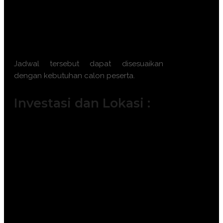
2026
Batch 12 : 2 – 3 Desember 2026 || 7 –
8 Desember 2026 || 16 – 17 Desember
2026 || 21 – 22 Desember 2026
Jadwal tersebut dapat disesuaikan
dengan kebutuhan calon peserta.
Investasi dan Lokasi :
Jakarta ( 6.500.000 IDR / participant)
Bandung ( 6.000.000 IDR /
participant)
Surabaya ( 7.500.000 IDR /
participant)
Makassar ( 7.500.000 IDR /
participant)
Yogyakarta (6.000.000 IDR /