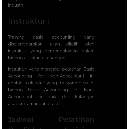
industri.
Instruktur :
Training basic accounting yang
diselenggarakan, akan dilatih oleh
instruktur yang berpengalaman dalam
bidang akuntansi keuangan :
Instruktur yang mengajar pelatihan
Basic
Accounting for Non-Accountant
ini
adalah instruktur yang berkompeten di
bidang
Basic Accounting for Non-
Accountant
ini baik dari kalangan
akademisi maupun praktisi.
Jadwal Pelatihan