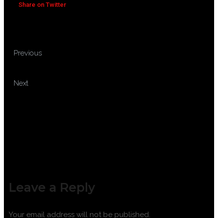
Share on Twitter
TRAINING AUDIT
Previous
TEKNOLOGI INFORMASI
TRAINING BASIC ELECTRICAL
Next
FOR NON ELECTRICAL
Leave a Reply
Your email address will not be published.