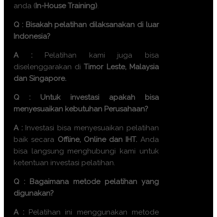
anda (
In-House Training)
.
Q : Bisakah pelatihan dilaksanakan di luar
Indonesia?
A :
Pelatihan kami juga bisa
diselenggarakan di
Timor Leste, Malaysia
dan Singapore.
Q : Untuk investasi apakah bisa
menyesuaikan kebutuhan Perusahaan?
A :
Investasi bisa menyesuaikan pelatihan
baik secara
Offline, Online dan IHT.
Anda
bisa langsung menghubungi kami untuk
ketentuan investasi pelatihan.
Q : Bagaimana metode pelatihan yang
digunakan?
A :
Pelatihan ini menggunakan metode