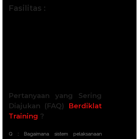
Fasilitas :
Module / Handout
Sertifikat
FREE Bag or backpack (Tas Training)
Training Kit (Dokumentasi photo,
Blocknote, ATK, etc)
2x Coffee Break & 1 Lunch, Dinner
FREE Souvenir Exclusive
Training room full AC and Multimedia
Pertanyaan yang Sering
Diajukan (FAQ)
Berdiklat
Training
?
Q : Bagaimana sistem pelaksanaan