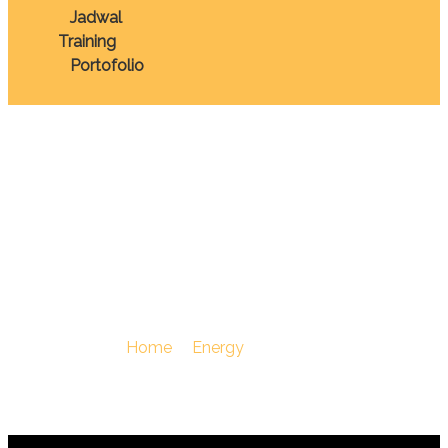
Jadwal
Training
Portofolio
TRAINING ENERGY
MARKET & PRICE
FORECASTING
You Are Here :
Home
/
Energy
/
TRAINING ENERGY
MARKET & PRICE FORECASTING