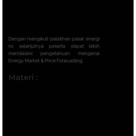
fluktuasi harga komoditas.
Mengintegrasikan variabel energi
terbarukan ke dalam model
peramalan.
Dengan mengikuti
pelatihan pasar energi
ini, selanjutnya peserta dapat lebih
mendalami pengetahuan mengenai
Energy Market & Price Forecasting
.
Materi :
Struktur dan Mekanisme Pasar Energi
Global (Minyak, Gas, Listrik).
Analisis Data Deret Waktu (Time Series
Analysis) untuk Harga Energi.
Implementasi Artificial Intelligence dan
Machine Learning dalam Forecasting.