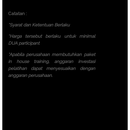
Batam ( 7.500.000 IDR / participant)
Catatan :
*Syarat dan Ketentuan Berlaku
*Harga tersebut berlaku untuk minimal
DUA participant
*Apabila perusahaan membutuhkan paket
in house training, anggaran investasi
pelatihan dapat menyesuaikan dengan
anggaran perusahaan.
Ayo, jangan ragu lagi! Daftarkan
segera dengan chat melalui
pesan Whatsapp (Fast
Respons). Dapatkan
pengalaman terbaik dari tim
trainer yang berkompeten.