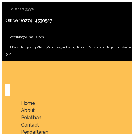
+6282323833308
Office : (0274) 4530527
Berdiklat@gmail.com
Jl Besi Jangkang KM 1 (Ruko Pagar Batik), Klidon, Sukoharjo, Ngaglik, Sleman
DIY
Home
About
Pelatihan
Contact
Pendaftaran