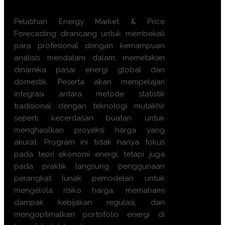
Market & Price Forecasting ini?
Pelatihan Energy Market & Price
Forecasting dirancang untuk membekali
para profesional dengan kemampuan
analisis mendalam dalam memetakan
dinamika pasar energi global dan
domestik. Peserta akan mempelajari
integrasi antara metode statistik
tradisional dengan teknologi mutakhir
seperti kecerdasan buatan untuk
menghasilkan proyeksi harga yang
akurat. Program ini tidak hanya fokus
pada teori ekonomi energi, tetapi juga
pada praktik langsung penggunaan
perangkat lunak pemodelan untuk
mengelola risiko harga, memahami
dampak kebijakan regulasi, dan
mengoptimalkan portofolio energi di