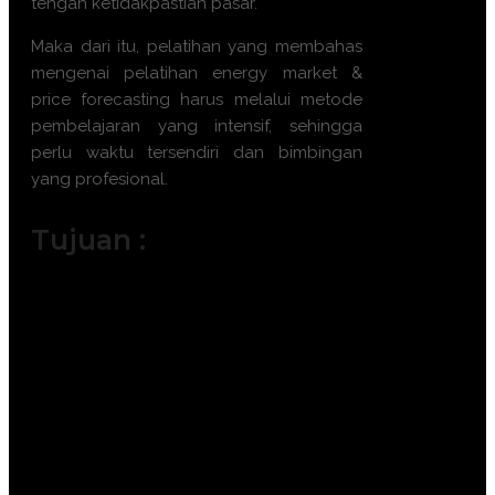
tengah ketidakpastian pasar.
Maka dari itu, pelatihan yang membahas
mengenai
pelatihan energy market &
price forecasting
harus melalui metode
pembelajaran yang intensif, sehingga
perlu waktu tersendiri dan bimbingan
yang profesional.
Tujuan :
Menguasai teknik pemodelan
kuantitatif untuk prediksi harga energi.
Memahami faktor fundamental dan
teknikal yang mempengaruhi
volatilitas pasar.
Meningkatkan akurasi pengambilan
keputusan investasi energi.
Mengelola risiko finansial akibat