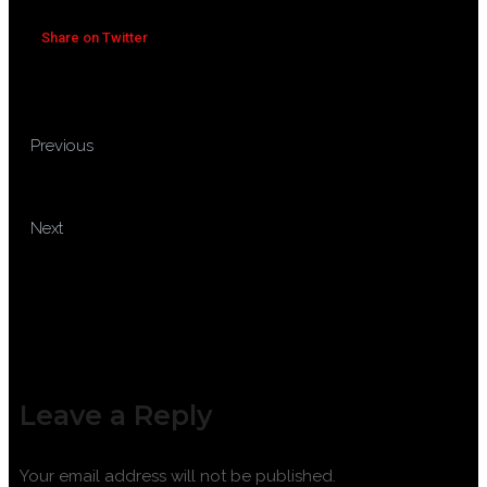
Share on Twitter
TRAINING EMPLOYMENT
Previous
LAW FOR HR PROFESSIONALS
TRAINING SEO UNTUK PEMULA
Next
Leave a Reply
Your email address will not be published.