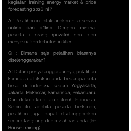
kegiatan
training energy market & price
forecasting 2026
ini ?
A :
Pelatihan ini dilaksanakan bisa secara
online dan offline
. Dengan minimal
peserta 1 orang (
private
) dan atau
menyesuaikan kebutuhan klien.
Q : Dimana saja pelatihan biasanya
diselenggarakan?
A :
Dalam penyelenggaraannya, pelatihan
kami bisa dilakukan pada beberapa kota
besar di Indonesia seperti
Yogyakarta,
Jakarta, Makassar, Samarinda, Pekanbaru.
Dan di kota-kota lain seluruh Indonesia.
Selain itu, apabila peserta berkenan,
pelatihan juga dapat diselenggarakan
secara langsung di perusahaan anda (
In-
House Training)
.