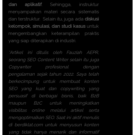
dan aplikatif
. Sehingga, instruktur
menyampaikan materi secara sistematis
dan terstruktur. Selain itu, juga ada
diskusi
kelompok, simulasi, dan studi kasus
untuk
mengembangkan keterampilan praktis
yang siap diterapkan di industri.
*Artikel ini ditulis oleh Fauziah AEPR,
seorang SEO Content Writer selain itu juga
Copywriter profesional dengan
pengalaman sejak tahun 2022. Saya telah
berkecimpung untuk membuat konten
SEO yang kuat dan copywriting yang
persuasif di berbagai bisnis, baik B2B
maupun B2C untuk meningkatkan
visibilitas online melalui artikel serta
mengoptimalkan SEO. Saat ini aktif menulis
di berdiklat.com untuk menyusun konten
yang tidak hanya menarik dan informatif