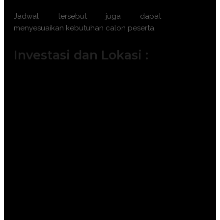
Jadwal tersebut juga dapat
menyesuaikan kebutuhan calon peserta.
Investasi dan Lokasi :
Jakarta ( 6.500.000 IDR / participant)
Bandung ( 6.000.000 IDR /
participant)
Surabaya ( 7.500.000 IDR /
participant)
Makassar ( 7.500.000 IDR /
participant)
Yogyakarta (6.000.000 IDR /
participant)
Bali ( 7.500.000 IDR / participant)
Lombok ( 7.500.000 IDR /
participant)