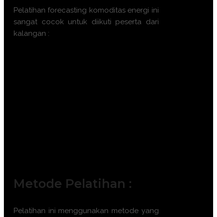
Pelatihan
forecasting komoditas energi
ini
sangat cocok untuk diikuti peserta dari
kalangan :
Analis Pasar Energi (Energy Market
Analyst).
Manajer Risiko Keuangan (Risk
Manager).
Perencana Strategis Perusahaan
Energi (Strategic Planner).
Trader Komoditas Energi (Energy
Trader).
Pejabat Pengambil Kebijakan di
Sektor Energi (Policy Maker).
Metode Pelatihan :
Pelatihan ini menggunakan metode yang