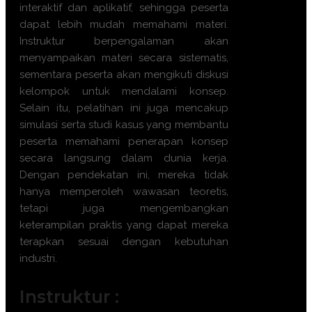
interaktif dan aplikatif, sehingga peserta
dapat lebih mudah memahami materi.
Instruktur berpengalaman akan
menyampaikan materi secara sistematis,
sementara peserta akan mengikuti diskusi
kelompok untuk mendalami konsep.
Selain itu, pelatihan ini juga mencakup
simulasi serta studi kasus yang membantu
peserta memahami penerapan konsep
secara langsung dalam dunia kerja.
Dengan pendekatan ini, mereka tidak
hanya memperoleh wawasan teoretis,
tetapi juga mengembangkan
keterampilan praktis yang dapat mereka
terapkan sesuai dengan kebutuhan
industri.
Instruktur :