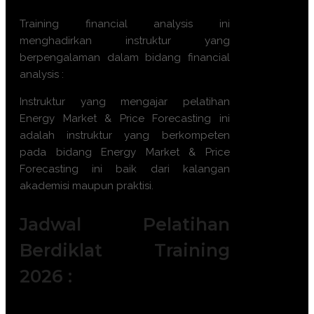
Training
financial analysis
ini
menghadirkan instruktur yang
berpengalaman dalam bidang
financial
analysis
:
Instruktur yang mengajar pelatihan
Energy Market & Price Forecasting
ini
adalah instruktur yang berkompeten
pada bidang
Energy Market & Price
Forecasting
ini baik dari kalangan
akademisi maupun praktisi.
Jadwal Pelatihan
Berdiklat Training
2026 :