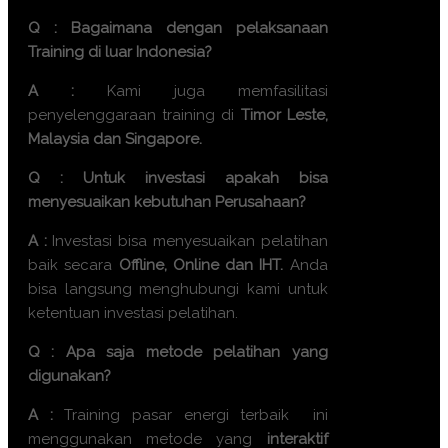
Q : Bagaimana dengan pelaksanaan
Training di luar Indonesia?
A :
Kami juga memfasilitasi
penyelenggaraan training di
Timor Leste,
Malaysia dan Singapore.
Q : Untuk investasi apakah bisa
menyesuaikan kebutuhan Perusahaan?
A :
Investasi bisa menyesuaikan pelatihan
baik secara
Offline, Online dan IHT.
Anda
bisa langsung menghubungi kami untuk
ketentuan investasi pelatihan.
Q : Apa saja metode pelatihan yang
digunakan?
A :
Training
pasar energi terbaik
ini
menggunakan metode yang
interaktif