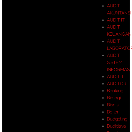
AUDIT
AKUNTANSI
AUDIT IT
AUDIT
KEUANGAN
AUDIT
LABORATO
AUDIT
SISTEM
INFORMASI
AUDIT TI
AUDITOR
Banking
Biologi
Bisnis
Boiler
Budgeting
Budidaya