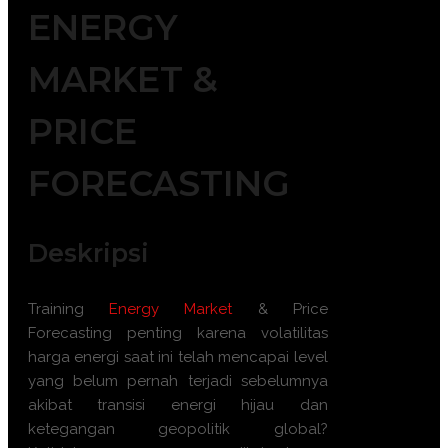
ENERGY
MARKET &
PRICE
FORECASTING
Deskripsi
Training
Energy Market
& Price
Forecasting penting karena volatilitas
harga energi saat ini telah mencapai level
yang belum pernah terjadi sebelumnya
akibat transisi energi hijau dan
ketegangan geopolitik global?