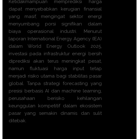
Ketidakmampuan memprediksi harga
dapat menyebabkan kerugian finansial
yang masif, mengingat sektor energi
menyumbang porsi signifikan dalam
biaya operasional industri. Menurut
laporan International Energy Agency (IEA)
dalam World Energy Outlook 2025,
investasi pada infrastruktur energi bersih
diprediksi akan terus meningkat pesat,
namun fluktuasi harga input tetap
menjadi risiko utama bagi stabilitas pasar
global. Tanpa strategi forecasting yang
presisi berbasis AI dan machine learning,
perusahaan berisiko kehilangan
keunggulan kompetitif dalam ekosistem
pasar yang semakin dinamis dan sulit
ditebak.
Apa manfaat Training
Energy