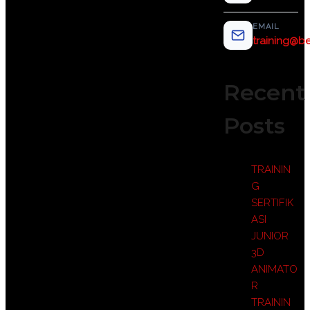
EMAIL
training@be
Recent
Posts
TRAININ
G
SERTIFIK
ASI
JUNIOR
3D
ANIMATO
R
TRAININ