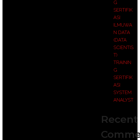
G
SERTIFIK
ASI
ILMUWA
N DATA
(DATA
SCIENTIS
T)
TRAININ
G
SERTIFIK
ASI
SYSTEM
ANALYST
Recent
Comme