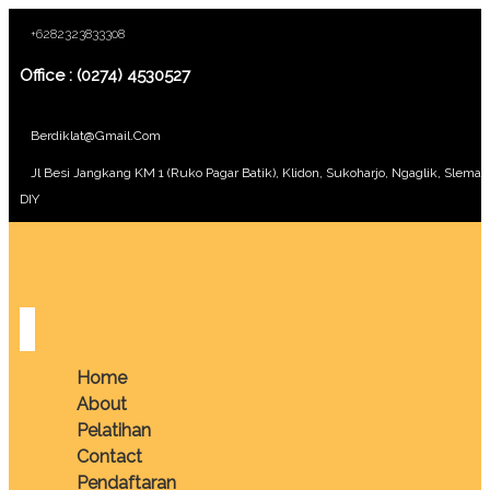
+6282323833308
Office : (0274) 4530527
Berdiklat@gmail.com
Jl Besi Jangkang KM 1 (Ruko Pagar Batik), Klidon, Sukoharjo, Ngaglik, Sleman
DIY
Home
About
Pelatihan
Contact
Pendaftaran