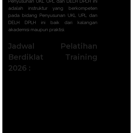
Penyusunan UKL UPL dan DELH DPLH
ini
adalah instruktur yang berkompeten
pada bidang
Penyusunan UKL UPL dan
DELH DPLH
ini baik dari kalangan
akademisi maupun praktisi.
Jadwal Pelatihan
Berdiklat Training
2026 :
Batch 1 : 5 - 6 Januari 2026 || 14 – 15
Januari 2026 || 19 – 20 Januari 2026 ||
|| 28 – 29 Januari 2026
Batch 2 : 2 – 3 Februari 2026 || 11 – 12
Februari 2026 || 18 – 19 Februari 2026
|| 23 – 24 Februari 2026
Batch 3 : 4 – 5 Maret 2026 || 11 – 12