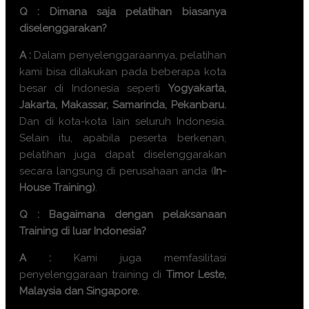
Q : Dimana saja pelatihan biasanya
diselenggarakan?
A :
Dalam penyelenggaraannya, pelatihan
kami bisa dilakukan pada beberapa kota
besar di Indonesia seperti
Yogyakarta,
Jakarta, Makassar, Samarinda, Pekanbaru.
Dan di kota-kota lain seluruh Indonesia.
Selain itu, apabila peserta berkenan,
pelatihan juga dapat diselenggarakan
secara langsung di perusahaan anda (
In-
House Training)
.
Q : Bagaimana dengan pelaksanaan
Training di luar Indonesia?
A :
Kami juga memfasilitasi
penyelenggaraan training di
Timor Leste,
Malaysia dan Singapore.