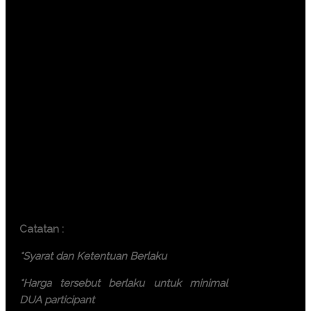
Jakarta ( 6.500.000 IDR / participant)
Bandung ( 6.000.000 IDR /
participant)
Surabaya ( 7.500.000 IDR /
participant)
Makassar ( 7.500.000 IDR /
participant)
Yogyakarta (6.000.000 IDR /
participant)
Bali ( 7.500.000 IDR / participant)
Lombok ( 7.500.000 IDR /
participant)
Batam ( 7.500.000 IDR / participant)
Catatan :
*Syarat dan Ketentuan Berlaku
*Harga tersebut berlaku untuk minimal
DUA participant