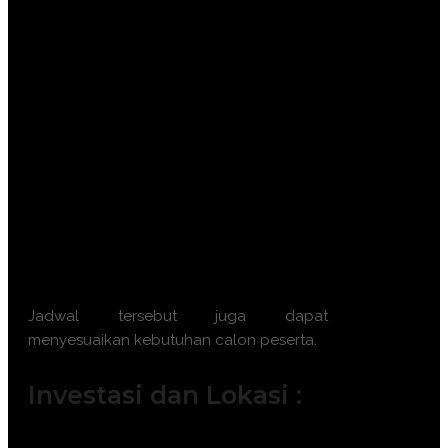
September 2026 || 21 – 22 September
2026
Batch 10 : 7 – 8 Oktober 2026 || 12 –
13 Oktober 2026 || 21 – 22 Oktober
2026 || 26 – 27 Oktober 2026
Batch 11 : 4 – 5 November 2026 || 9 –
10 November 2026 || 18 – 19
November 2026 || 23 – 24 November
2026
Batch 12 : 2 – 3 Desember 2026 || 7 –
8 Desember 2026 || 16 – 17 Desember
2026 || 21 – 22 Desember 2026
Jadwal tersebut juga dapat
menyesuaikan kebutuhan calon peserta.
Investasi dan Lokasi :