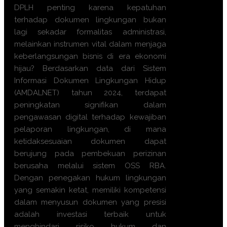
DPLH penting karena kepatuhan
terhadap dokumen lingkungan bukan
lagi sekadar formalitas administrasi,
melainkan instrumen vital dalam menjaga
keberlangsungan bisnis di era ekonomi
hijau? Berdasarkan data dari Sistem
Informasi Dokumen Lingkungan Hidup
(AMDALNET) tahun 2024, terdapat
peningkatan signifikan dalam
pengawasan digital terhadap kewajiban
pelaporan lingkungan, di mana
ketidaksesuaian dokumen dapat
berujung pada pembekuan perizinan
berusaha melalui sistem OSS RBA.
Dengan penegakan hukum lingkungan
yang semakin ketat, memiliki kompetensi
dalam menyusun dokumen yang presisi
adalah investasi terbaik untuk
menghindari risiko hukum dan