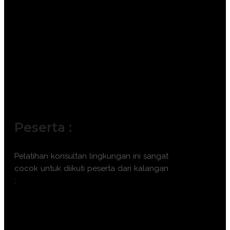
Peserta :
Pelatihan
konsultan lingkungan
ini sangat
cocok untuk diikuti peserta dari kalangan
:
Manajer Lingkungan (Environmental
Manager) dan HSE Officer.
Konsultan Penyusun Dokumen