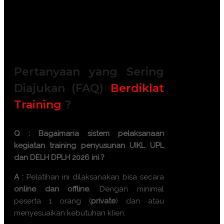
Blocknote, ATK, etc)
2x Coffee Break & 1 Lunch, Dinner
FREE Souvenir Exclusive
Training room full AC and Multimedia
Pertanyaan yang Sering
Diajukan (FAQ)
Berdiklat
Training
?
Q : Bagaimana sistem pelaksanaan
kegiatan
training penyusunan UIKL UPL
dan DELH DPLH 2026
ini ?
A :
Pelatihan ini dilaksanakan bisa secara
online dan offline
. Dengan minimal
peserta 1 orang (
private
) dan atau
menyesuaikan kebutuhan klien.