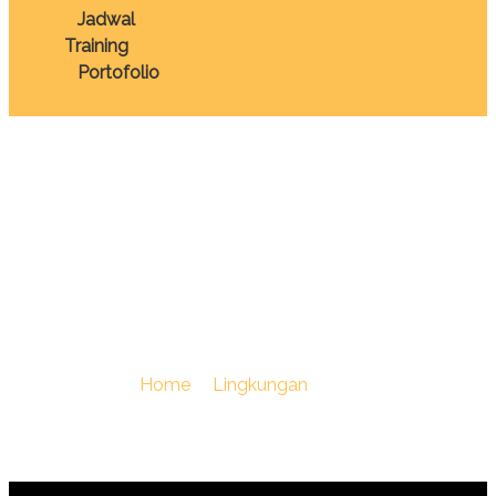
Jadwal
Training
Portofolio
TRAINING
PENYUSUNAN UKL
UPL DAN DELH DPLH
You Are Here :
Home
/
Lingkungan
/
TRAINING
PENYUSUNAN UKL UPL DAN DELH DPLH