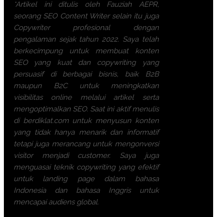
*Artikel ini ditulis oleh Fauziah AEPR,
seorang SEO Content Writer selain itu juga
Copywriter profesional dengan
pengalaman sejak tahun 2022. Saya telah
berkecimpung untuk membuat konten
SEO yang kuat dan copywriting yang
persuasif di berbagai bisnis, baik B2B
maupun B2C untuk meningkatkan
visibilitas online melalui artikel serta
mengoptimalkan SEO. Saat ini aktif menulis
di berdiklat.com untuk menyusun konten
yang tidak hanya menarik dan informatif
tetapi juga merancang untuk mengonversi
visitor menjadi customer. Saya juga
menguasai teknik copywriting yang efektif
untuk landing page dalam bahasa
Indonesia dan bahasa Inggris untuk
mencapai audiens global.