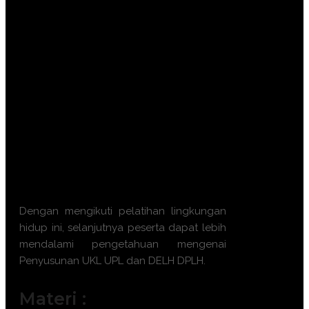
Mampu menyusun matriks rencana
pengelolaan dan pemantauan
lingkungan secara aplikatif.
Menguasai tata cara penyusunan
DELH dan DPLH bagi kegiatan yang
telah berjalan.
Memahami proses verifikasi teknis dan
persetujuan lingkungan di instansi
terkait.
Meningkatkan akurasi data teknis
dalam pelaporan implementasi
dokumen lingkungan.
Dengan mengikuti
pelatihan lingkungan
hidup
ini, selanjutnya peserta dapat lebih
mendalami pengetahuan mengenai
Penyusunan UKL UPL dan DELH DPLH
.
Materi :