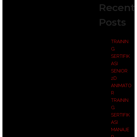
Recent
Posts
TRAININ
G
SERTIFIK
ASI
SENIOR
2D
ANIMATO
R
TRAININ
G
SERTIFIK
ASI
MANAJE
R