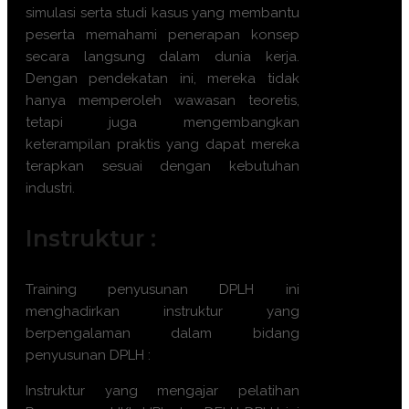
simulasi serta studi kasus yang membantu
peserta memahami penerapan konsep
secara langsung dalam dunia kerja.
Dengan pendekatan ini, mereka tidak
hanya memperoleh wawasan teoretis,
tetapi juga mengembangkan
keterampilan praktis yang dapat mereka
terapkan sesuai dengan kebutuhan
industri.
Instruktur :
Training
penyusunan DPLH
ini
menghadirkan instruktur yang
berpengalaman dalam bidang
penyusunan DPLH
:
Instruktur yang mengajar pelatihan