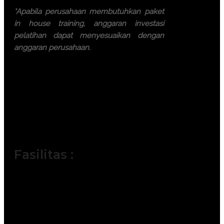
*Apabila perusahaan membutuhkan paket
in house training, anggaran investasi
pelatihan dapat menyesuaikan dengan
anggaran perusahaan.
Ayo, jangan ragu lagi! Daftarkan
segera dengan chat melalui
pesan Whatsapp (Fast
Respons). Dapatkan
pengalaman terbaik dari tim
trainer yang berkompeten.
Fasilitas :
Module / Handout
Sertifikat
FREE Bag or backpack (Tas Training)
Training Kit (Dokumentasi photo,