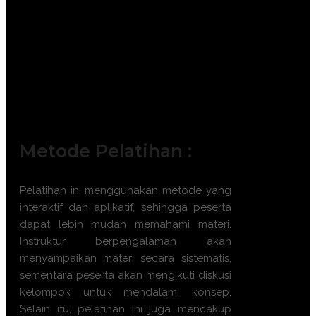
Lingkungan Hidup.
Staf Dinas Lingkungan Hidup (DLH)
tingkat Provinsi/Kota/Kabupaten.
Legal Officer dan Manager Perizinan
Perusahaan.
Akademisi dan Praktisi Teknik
Lingkungan.
Metode Pelatihan :
Pelatihan ini menggunakan metode yang
interaktif dan aplikatif, sehingga peserta
dapat lebih mudah memahami materi.
Instruktur berpengalaman akan
menyampaikan materi secara sistematis,
sementara peserta akan mengikuti diskusi
kelompok untuk mendalami konsep.
Selain itu, pelatihan ini juga mencakup