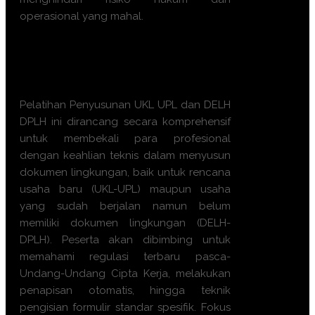
operasional yang mahal.
Apa manfaat Training
Penyusunan UKL UPL dan
DELH DPLH ini?
Pelatihan Penyusunan UKL UPL dan DELH
DPLH ini dirancang secara komprehensif
untuk membekali para profesional
dengan keahlian teknis dalam menyusun
dokumen lingkungan, baik untuk rencana
usaha baru (UKL-UPL) maupun usaha
yang sudah berjalan namun belum
memiliki dokumen lingkungan (DELH-
DPLH). Peserta akan dibimbing untuk
memahami regulasi terbaru pasca-
Undang-Undang Cipta Kerja, melakukan
penapisan otomatis, hingga teknik
pengisian formulir standar spesifik. Fokus