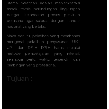
utama pelatihan adalah menjembatani
aspek teknis perlindungan lingkungan
dengan kelancaran proses perizinan
berusaha agar selaras dengan standar
nasional yang berlaku.
Maka dari itu, pelatihan yang membahas
mengenai
pelatihan penyusunan UIKL
UPL dan DELH DPLH
harus melalui
metode pembelajaran yang intensif,
sehingga perlu waktu tersendiri dan
bimbingan yang profesional.
Tujuan :
Memahami regulasi turunan UU Cipta
Kerja terkait perizinan berusaha
berbasis risiko.