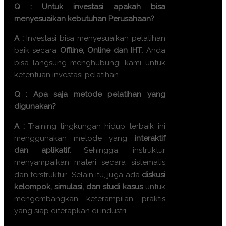
Q : Untuk investasi apakah bisa
menyesuaikan kebutuhan Perusahaan?
A :
Investasi bisa menyesuaikan pelatihan
baik secara
Offline, Online dan IHT.
Anda
bisa langsung menghubungi kami untuk
ketentuan investasi pelatihan.
Q : Apa saja metode pelatihan yang
digunakan?
A :
Training
lingkungan hidup terbaik
ini
menggunakan metode yang
interaktif
dan aplikatif
. Sehingga, instruktur
menyampaikan materi secara sistematis
dan terstruktur. Selain itu, juga ada
diskusi
kelompok, simulasi, dan studi kasus
untuk
mengembangkan keterampilan praktis
yang siap diterapkan di industri.