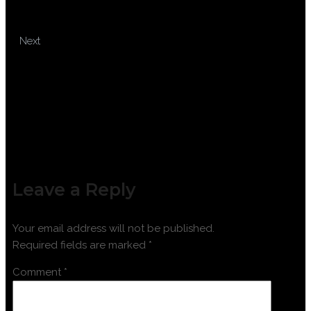
POLICY DAN PROSEDUR
PERUSAHAAN
TRAINING PEOPLE
Next
DEVELOPMENT ANALYST
Leave a Reply
Your email address will not be published.
Required fields are marked
*
Comment
*