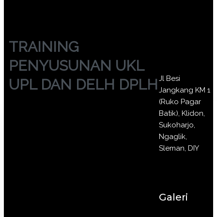
TRAINING
PENYUSUNAN UKL
Jl Besi
UPL DAN DELH DPLH
Jangkang KM 1
(Ruko Pagar
Batik), Klidon,
Sukoharjo,
Ngaglik,
Sleman, DIY
Galeri