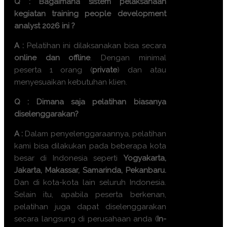
Q : Bagaimana sistem pelaksanaan
kegiatan
training people development
analyst 2026
ini ?
A :
Pelatihan ini dilaksanakan bisa secara
online dan offline
. Dengan minimal
peserta 1 orang (
private
) dan atau
menyesuaikan kebutuhan klien.
Q : Dimana saja pelatihan biasanya
diselenggarakan?
A :
Dalam penyelenggaraannya, pelatihan
kami bisa dilakukan pada beberapa kota
besar di Indonesia seperti
Yogyakarta,
Jakarta, Makassar, Samarinda, Pekanbaru.
Dan di kota-kota lain seluruh Indonesia.
Selain itu, apabila peserta berkenan,
pelatihan juga dapat diselenggarakan
secara langsung di perusahaan anda (
In-