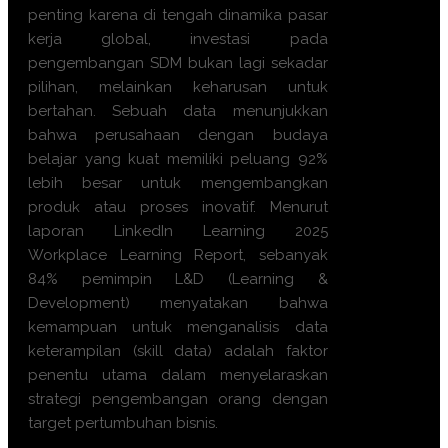
penting karena di tengah dinamika pasar
kerja global, investasi pada
pengembangan SDM bukan lagi sekadar
pilihan, melainkan keharusan untuk
bertahan. Sebuah data menunjukkan
bahwa perusahaan dengan budaya
belajar yang kuat memiliki peluang 92%
lebih besar untuk mengembangkan
produk atau proses inovatif. Menurut
laporan LinkedIn Learning 2025
Workplace Learning Report, sebanyak
84% pemimpin L&D (Learning &
Development) menyatakan bahwa
kemampuan untuk menganalisis data
keterampilan (skill data) adalah faktor
penentu utama dalam menyelaraskan
strategi pengembangan orang dengan
target pertumbuhan bisnis.