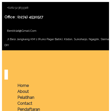
+6282323833308
Office : (0274) 4530527
Berdiklat@gmail.com
Jl Besi Jangkang KM 1 (Ruko Pagar Batik), Klidon, Sukoharjo, Ngaglik, Sleman
DIY
Home
About
Pelatihan
Contact
Pendaftaran