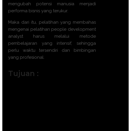
mengubah potensi manusia menjadi
performa bisnis yang terukur.
Maka dari itu, pelatihan yang membahas
mengenai
pelatihan people development
analyst
harus melalui metode
pembelajaran yang intensif, sehingga
perlu waktu tersendiri dan bimbingan
yang profesional.
Tujuan :
Menguasai teknik analisis kebutuhan
pelatihan (Training Need Analysis)
yang akurat.
Menyusun strategi pengembangan
karyawan yang selaras dengan tujuan
bisnis.