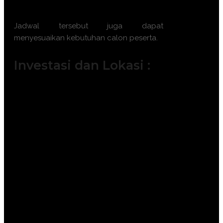
2026 || 21 – 22 Desember 2026
Jadwal tersebut juga dapat
menyesuaikan kebutuhan calon peserta.
Investasi dan Lokasi :
Jakarta ( 6.500.000 IDR / participant)
Bandung ( 6.000.000 IDR /
participant)
Surabaya ( 7.500.000 IDR /
participant)
Makassar ( 7.500.000 IDR /
participant)
Yogyakarta (6.000.000 IDR /
participant)
Bali ( 7.500.000 IDR / participant)
Lombok ( 7.500.000 IDR /