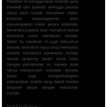
Pelatihan ini menggunakan metode yang
interaktif dan aplikatif, sehingga peserta
dapat lebih mudah memahami materi.
Instruktur berpengalaman akan
menyampaikan materi secara sistematis,
sementara peserta akan mengikuti diskusi
kelompok untuk mendalami konsep.
Selain itu, pelatihan ini juga mencakup
simulasi serta studi kasus yang membantu
peserta memahami penerapan konsep
secara langsung dalam dunia kerja.
Dengan pendekatan ini, mereka tidak
hanya memperoleh wawasan teoretis,
tetapi juga mengembangkan
keterampilan praktis yang dapat mereka
terapkan sesuai dengan kebutuhan
industri.
Instruktur :