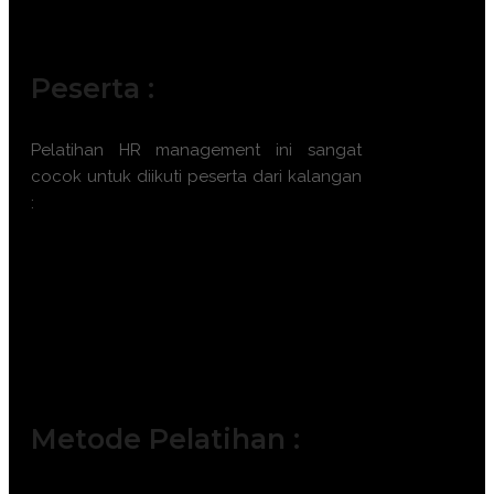
Peserta :
Pelatihan
HR management
ini sangat
cocok untuk diikuti peserta dari kalangan
:
Human Resources Analyst
Learning & Development Specialist
Talent Management Coordinator
Organization Development (OD)
Officer
HR Business Partner (HRBP)
Metode Pelatihan :