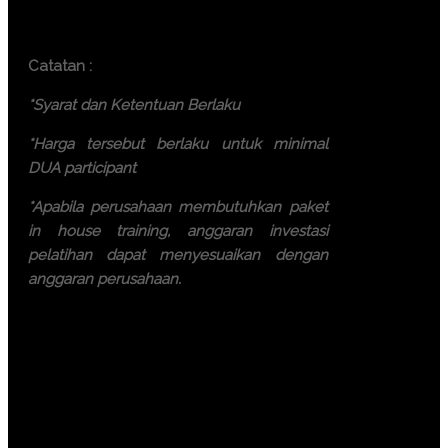
participant)
Batam ( 7.500.000 IDR / participant)
Catatan :
*Syarat dan Ketentuan Berlaku
*Harga tersebut berlaku untuk minimal
DUA participant
*Apabila perusahaan membutuhkan paket
in house training, anggaran investasi
pelatihan dapat menyesuaikan dengan
anggaran perusahaan.
Ayo, jangan ragu lagi! Daftarkan
segera dengan chat melalui
pesan Whatsapp (Fast
Respons). Dapatkan
pengalaman terbaik dari tim
trainer yang berkompeten.