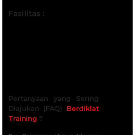
Fasilitas :
Module / Handout
Sertifikat
FREE Bag or backpack (Tas Training)
Training Kit (Dokumentasi photo,
Blocknote, ATK, etc)
2x Coffee Break & 1 Lunch, Dinner
FREE Souvenir Exclusive
Training room full AC and Multimedia
Pertanyaan yang Sering
Diajukan (FAQ)
Berdiklat
Training
?