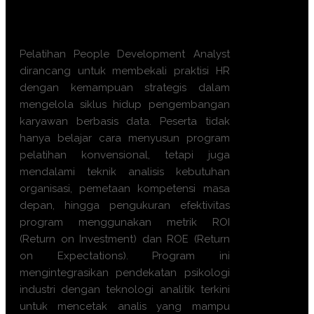
Apa manfaat Training
People
Development Analyst ini?
Pelatihan People Development Analyst
dirancang untuk membekali praktisi HR
dengan kemampuan strategis dalam
mengelola siklus hidup pengembangan
karyawan berbasis data. Peserta tidak
hanya belajar cara menyusun program
pelatihan konvensional, tetapi juga
mendalami teknik analisis kebutuhan
organisasi, pemetaan kompetensi masa
depan, hingga pengukuran efektivitas
program menggunakan metrik ROI
(Return on Investment) dan ROE (Return
on Expectations). Program ini
mengintegrasikan pendekatan psikologi
industri dengan teknologi analitik terkini
untuk mencetak analis yang mampu