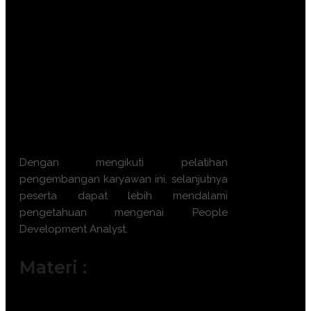
Menerapkan metodologi evaluasi
pelatihan tingkat lanjut (Model
Kirkpatrick & Phillips).
Memanfaatkan data analitik untuk
memprediksi kesenjangan talenta
(skill gap).
Membangun kurikulum pembelajaran
mandiri yang adaptif dan
berkelanjutan.
Dengan mengikuti
pelatihan
pengembangan karyawan
ini, selanjutnya
peserta dapat lebih mendalami
pengetahuan mengenai
People
Development Analyst
.
Materi :
Strategic Workforce Planning &