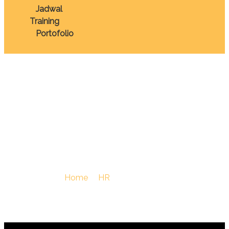
Jadwal
Training
Portofolio
TRAINING PEOPLE
DEVELOPMENT
ANALYST
You Are Here :
Home
/
HR
/
TRAINING PEOPLE
DEVELOPMENT ANALYST