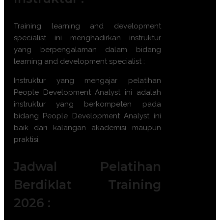
Training
learning and development
specialist
ini menghadirkan instruktur
yang berpengalaman dalam bidang
learning and development specialist
:
Instruktur yang mengajar pelatihan
People Development Analyst
ini adalah
instruktur yang berkompeten pada
bidang
People Development Analyst
ini
baik dari kalangan akademisi maupun
praktisi.
Jadwal Pelatihan
Berdiklat Training
2026 :