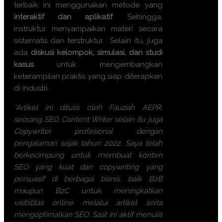
terbaik
ini menggunakan metode yang
interaktif dan aplikatif
. Sehingga,
instruktur menyampaikan materi secara
sistematis dan terstruktur. Selain itu, juga
ada
diskusi kelompok, simulasi, dan studi
kasus
untuk mengembangkan
keterampilan praktis yang siap diterapkan
di industri.
*Artikel ini ditulis oleh Fauziah AEPR,
seorang SEO Content Writer selain itu juga
Copywriter profesional dengan
pengalaman sejak tahun 2022. Saya telah
berkecimpung untuk membuat konten
SEO yang kuat dan copywriting yang
persuasif di berbagai bisnis, baik B2B
maupun B2C untuk meningkatkan
visibilitas online melalui artikel serta
mengoptimalkan SEO. Saat ini aktif menulis