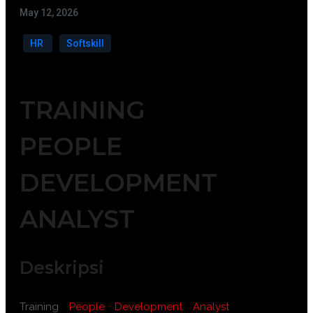
May 12, 2026
HR
Softskill
TRAINING
PEOPLE
DEVELOPMENT
ANALYST
Deskripsi
Training
People Development Analyst