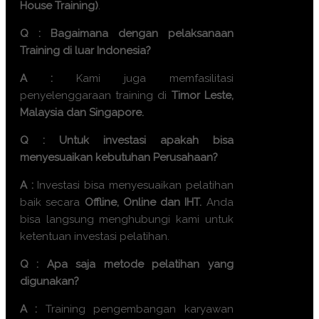
House Training)
.
Q : Bagaimana dengan pelaksanaan
Training di luar Indonesia?
A :
Kami juga memfasilitasi
penyelenggaraan training di
Timor Leste,
Malaysia dan Singapore.
Q : Untuk investasi apakah bisa
menyesuaikan kebutuhan Perusahaan?
A :
Investasi bisa menyesuaikan pelatihan
baik secara
Offline, Online dan IHT.
Anda
bisa langsung menghubungi kami untuk
ketentuan investasi pelatihan.
Q : Apa saja metode pelatihan yang
digunakan?
A :
Training
pengembangan karyawan