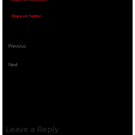
Share on Twitter
TRAINING PENYUSUNAN
Previous
UKL UPL DAN DELH DPLH
TRAINING PERFORMANCE
Next
MANAGEMENT SYSTEM
Leave a Reply