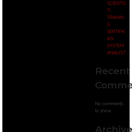
SCIENTIS
T)
TRAININ
G
SERTIFIK
ASI
SYSTEM
ANALYST
Recent
Comme
No comments
to show.
Archive