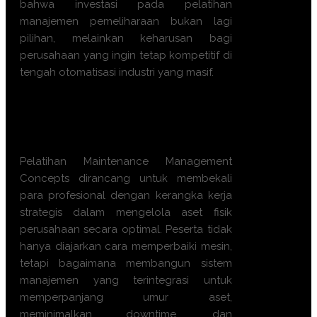
bahwa investasi pada pelatihan
manajemen pemeliharaan bukan lagi
pilihan, melainkan keharusan bagi
perusahaan yang ingin tetap kompetitif di
tengah otomatisasi industri yang masif.
Apa manfaat Training
Maintenance Management
Concepts ini?
Pelatihan Maintenance Management
Concepts dirancang untuk membekali
para profesional dengan kerangka kerja
strategis dalam mengelola aset fisik
perusahaan secara optimal. Peserta tidak
hanya diajarkan cara memperbaiki mesin,
tetapi bagaimana membangun sistem
manajemen yang terintegrasi untuk
memperpanjang umur aset,
meminimalkan downtime, dan