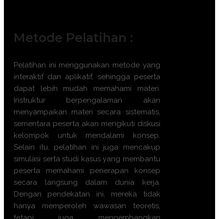
Manajer Aset atau Fasilitas.
Metode Pelatihan :
Pelatihan ini menggunakan metode yang
interaktif dan aplikatif, sehingga peserta
dapat lebih mudah memahami materi.
Instruktur berpengalaman akan
menyampaikan materi secara sistematis,
sementara peserta akan mengikuti diskusi
kelompok untuk mendalami konsep.
Selain itu, pelatihan ini juga mencakup
simulasi serta studi kasus yang membantu
peserta memahami penerapan konsep
secara langsung dalam dunia kerja.
Dengan pendekatan ini, mereka tidak
hanya memperoleh wawasan teoretis,
tetapi juga mengembangkan