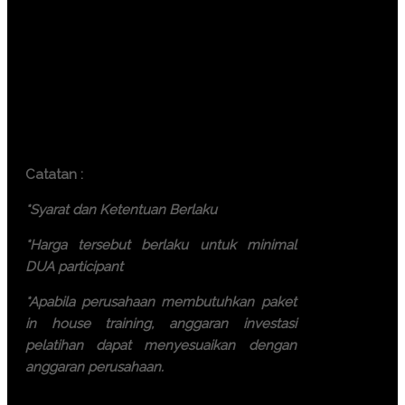
participant)
Yogyakarta (6.000.000 IDR /
participant)
Bali ( 7.500.000 IDR / participant)
Lombok ( 7.500.000 IDR /
participant)
Batam ( 7.500.000 IDR / participant)
Catatan :
*Syarat dan Ketentuan Berlaku
*Harga tersebut berlaku untuk minimal
DUA participant
*Apabila perusahaan membutuhkan paket
in house training, anggaran investasi
pelatihan dapat menyesuaikan dengan
anggaran perusahaan.
Ayo, jangan ragu lagi! Daftarkan