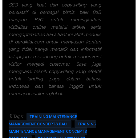
SEO yang kuat dan copywriting yang
persuasif di berbagai bisnis, baik B2B
maupun B2C untuk meningkatkan
visibilitas online melalui artikel serta
mengoptimalkan SEO. Saat ini aktif menulis
di berdiklat.com untuk menyusun konten
yang tidak hanya menarik dan informatif
tetapi juga merancang untuk mengonversi
visitor menjadi customer. Saya juga
menguasai teknik copywriting yang efektif
untuk landing page dalam bahasa
Indonesia dan bahasa Inggris untuk
mencapai audiens global.
🔖Tags:
TRAINING MAINTENANCE
MANAGEMENT CONCEPTS BALI
TRAINING
MAINTENANCE MANAGEMENT CONCEPTS