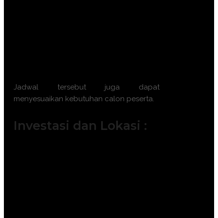
10 November 2026 || 18 – 19
November 2026 || 23 – 24 November
2026
Batch 12 : 2 – 3 Desember 2026 || 7 –
8 Desember 2026 || 16 – 17 Desember
2026 || 21 – 22 Desember 2026
Jadwal tersebut juga dapat
menyesuaikan kebutuhan calon peserta.
Investasi dan Lokasi :
Jakarta ( 6.500.000 IDR / participant)
Bandung ( 6.000.000 IDR /
participant)
Surabaya ( 7.500.000 IDR /
participant)
Makassar ( 7.500.000 IDR /