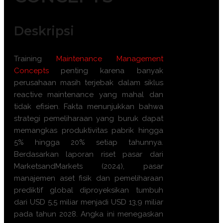
Deskripsi
Training
Maintenance Management
Concepts
penting karena banyak
perusahaan masih terjebak dalam siklus
reactive maintenance yang mahal dan
tidak efisien. Fakta menunjukkan bahwa
strategi pemeliharaan yang buruk dapat
memangkas produktivitas pabrik hingga
5% hingga 20% setiap tahunnya.
Berdasarkan laporan riset pasar dari
MarketsandMarkets (2024), pasar
manajemen aset fisik dan pemeliharaan
prediktif global diproyeksikan tumbuh
dari USD 5,5 miliar menjadi USD 13,9 miliar
pada tahun 2028. Angka ini menegaskan