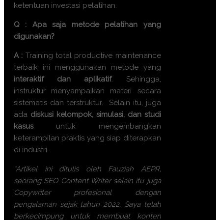
ketentuan investasi pelatihan.
Q : Apa saja metode pelatihan yang
digunakan?
A :
Training
total productive maintenance
terbaik
ini menggunakan metode yang
interaktif dan aplikatif
. Sehingga,
instruktur menyampaikan materi secara
sistematis dan terstruktur. Selain itu, juga
ada
diskusi kelompok, simulasi, dan studi
kasus
untuk mengembangkan
keterampilan praktis yang siap diterapkan
di industri.
*Artikel ini ditulis oleh Fauziah AEPR,
seorang SEO Content Writer selain itu juga
Copywriter profesional dengan
pengalaman sejak tahun 2022. Saya telah
berkecimpung untuk membuat konten