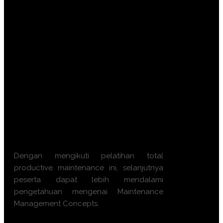
Mengoptimalkan siklus hidup aset
(Life Cycle Cost) untuk efisiensi
anggaran.
Meningkatkan keandalan mesin
melalui strategi pemeliharaan
preventif dan prediktif.
Mengurangi frekuensi kerusakan
mendadak (breakdown) yang tidak
terencana.
Mengimplementasikan metrik
performa (KPI) pemeliharaan yang
terukur.
Dengan mengikuti
pelatihan total
productive maintenance
ini, selanjutnya
peserta dapat lebih mendalami
pengetahuan mengenai
Maintenance
Management Concepts
.