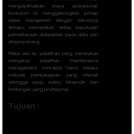
mengoptimalkan biaya operasional.
Kurikulum ini menggabungkan prinsip
dasar manajemen dengan teknologi
terbaru, memastikan setiap keputusan
pemeliharaan didasarkan pada data dan
efisiensi energi.
Maka dari itu, pelatihan yang membahas
mengenai
pelatihan maintenance
management concepts
harus melalui
metode pembelajaran yang intensif,
sehingga perlu waktu tersendiri dan
bimbingan yang profesional.
Tujuan :
Memahami konsep dasar dan evolusi
manajemen pemeliharaan modern.