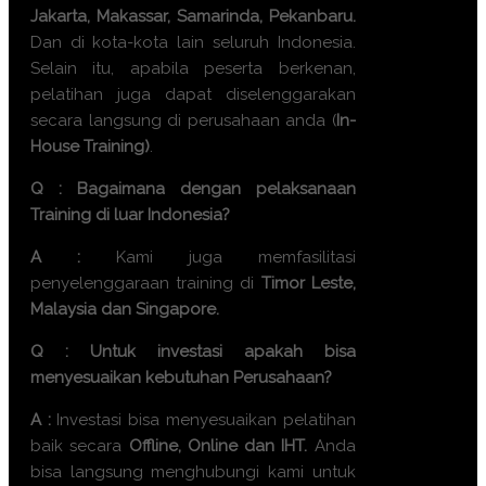
Jakarta, Makassar, Samarinda, Pekanbaru.
Dan di kota-kota lain seluruh Indonesia.
Selain itu, apabila peserta berkenan,
pelatihan juga dapat diselenggarakan
secara langsung di perusahaan anda (
In-
House Training)
.
Q : Bagaimana dengan pelaksanaan
Training di luar Indonesia?
A :
Kami juga memfasilitasi
penyelenggaraan training di
Timor Leste,
Malaysia dan Singapore.
Q : Untuk investasi apakah bisa
menyesuaikan kebutuhan Perusahaan?
A :
Investasi bisa menyesuaikan pelatihan
baik secara
Offline, Online dan IHT.
Anda
bisa langsung menghubungi kami untuk