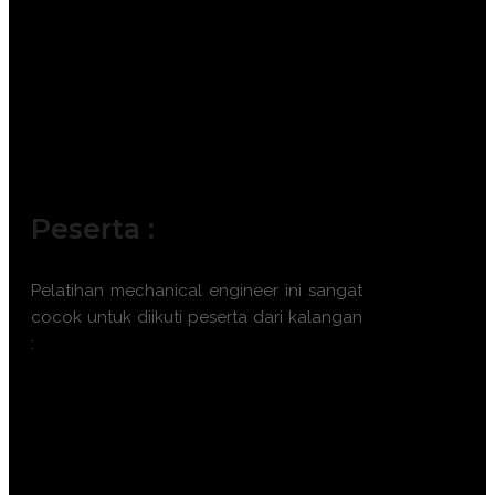
Peserta :
Pelatihan
mechanical engineer
ini sangat
cocok untuk diikuti peserta dari kalangan
:
Manajer Pemeliharaan (Maintenance
Manager).
Supervisor Produksi.
Plant Engineer atau Teknisi Senior.
Manajer Operasional.