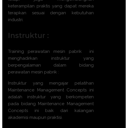
keterampilan praktis yang dapat mereka
terapkan sesuai dengan kebutuhan
industri.
Instruktur :
Training
perawatan mesin pabrik
ini
menghadirkan instruktur yang
berpengalaman dalam bidang
perawatan mesin pabrik
:
Instruktur yang mengajar pelatihan
Maintenance Management Concepts
ini
adalah instruktur yang berkompeten
pada bidang
Maintenance Management
Concepts
ini baik dari kalangan
akademisi maupun praktisi.