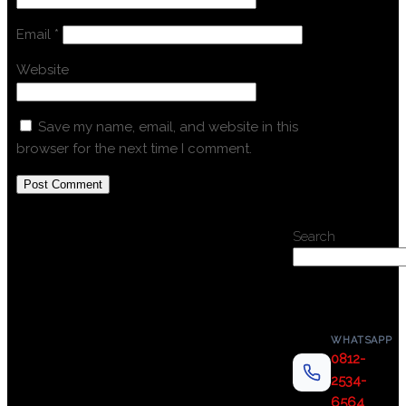
Email
*
Website
Save my name, email, and website in this
browser for the next time I comment.
Search
WHATSAPP
0812-
2534-
6564