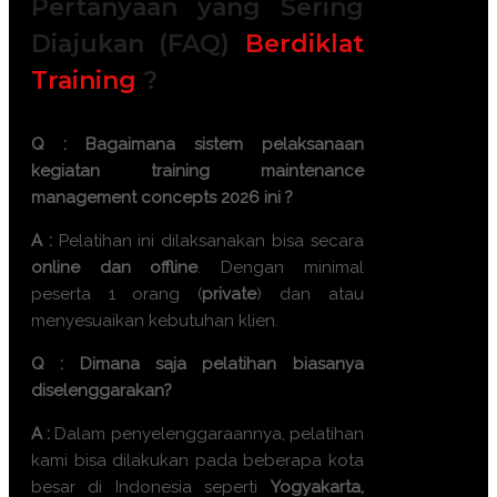
Pertanyaan yang Sering
Diajukan (FAQ)
Berdiklat
Training
?
Q : Bagaimana sistem pelaksanaan
kegiatan
training maintenance
management concepts 2026
ini ?
A :
Pelatihan ini dilaksanakan bisa secara
online dan offline
. Dengan minimal
peserta 1 orang (
private
) dan atau
menyesuaikan kebutuhan klien.
Q : Dimana saja pelatihan biasanya
diselenggarakan?
A :
Dalam penyelenggaraannya, pelatihan
kami bisa dilakukan pada beberapa kota
besar di Indonesia seperti
Yogyakarta,