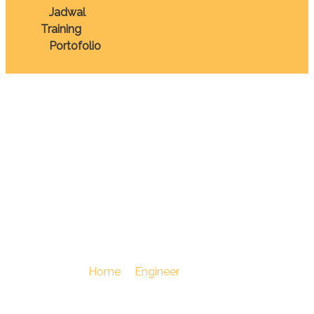
Jadwal
Training
Portofolio
TRAINING
MAINTENANCE
MANAGEMENT
CONCEPTS
You Are Here :
Home
/
Engineer
/
TRAINING
MAINTENANCE MANAGEMENT CONCEPTS