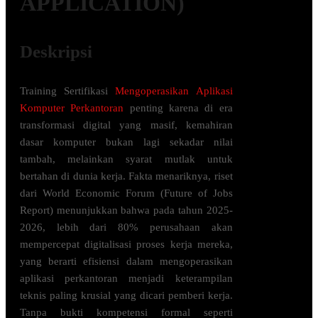
APPLICATION)
Deskripsi
Training Sertifikasi
Mengoperasikan Aplikasi
Komputer Perkantoran
penting karena di era
transformasi digital yang masif, kemahiran
dasar komputer bukan lagi sekadar nilai
tambah, melainkan syarat mutlak untuk
bertahan di dunia kerja. Fakta menariknya, riset
dari World Economic Forum (Future of Jobs
Report) menunjukkan bahwa pada tahun 2025-
2026, lebih dari 80% perusahaan akan
mempercepat digitalisasi proses kerja mereka,
yang berarti efisiensi dalam mengoperasikan
aplikasi perkantoran menjadi keterampilan
teknis paling krusial yang dicari pemberi kerja.
Tanpa bukti kompetensi formal seperti