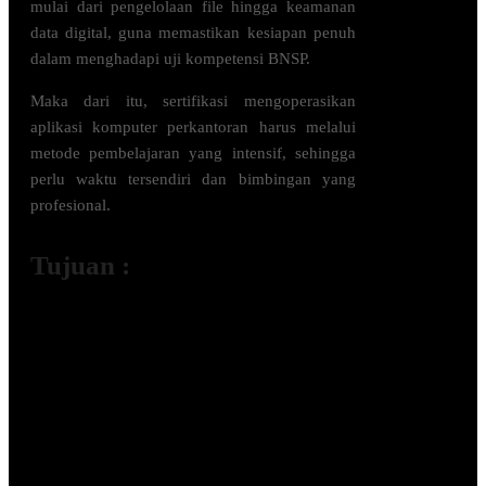
mulai dari pengelolaan file hingga keamanan
data digital, guna memastikan kesiapan penuh
dalam menghadapi uji kompetensi BNSP.
Maka dari itu,
sertifikasi mengoperasikan
aplikasi komputer perkantoran
harus melalui
metode pembelajaran yang intensif, sehingga
perlu waktu tersendiri dan bimbingan yang
profesional.
Tujuan :
Meningkatkan efisiensi kerja dalam
administrasi digital.
Menjamin penguasaan fitur-fitur
mutakhir aplikasi perkantoran sesuai
standar SKKNI.
Memvalidasi kompetensi teknis melalui
sertifikat negara (BNSP).