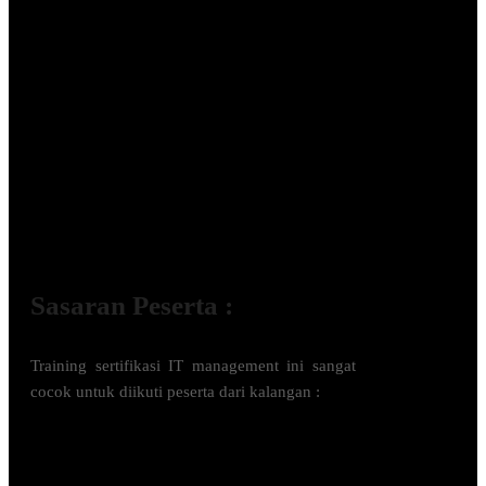
Sasaran Peserta :
Training
sertifikasi IT management
ini sangat
cocok untuk diikuti peserta dari kalangan :
Staf Administrasi Umum (General
Admin)