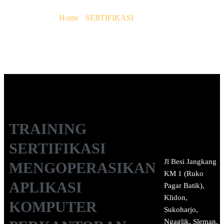
APPLICATION)
You Are Here :
Home
/
SERTIFIKASI
/
TRAINING
SERTIFIKASI MENGOPERASIKAN APLIKASI KOMPUTER
PERKANTORAN (OPERATING OFFICE APPLICATION)
TRAINING
SERTIFIKASI
Jl Besi Jangkang
MENGOPERASIKAN
KM 1 (Ruko
APLIKASI
Pagar Batik),
Klidon,
KOMPUTER
Sukoharjo,
Ngaglik, Sleman,