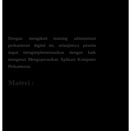
Meminimalisir kesalahan operasional
dalam pengolahan data perusahaan.
Meningkatkan daya saing di pasar kerja
domestik maupun internasional.
Dengan mengikuti
training administrasi
perkantoran digital
ini, selanjutnya peserta
dapat mengimplementasikan dengan baik
mengenai
Mengoperasikan Aplikasi Komputer
Perkantoran
.
Materi :
N.821100.003.02 Menciptakan
Dokumen/Lembar Kerja Sederhana
N.821100.056.02 Memelihara Data di
Komputer
N.821100.057.02 Mengoperasikan