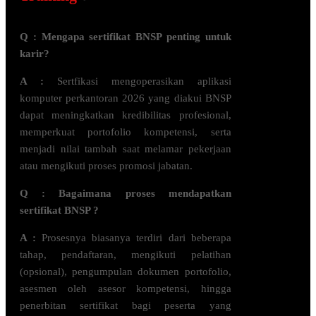
Q : Mengapa sertifikat BNSP penting untuk
karir?
A :
Sertfikasi
mengoperasikan aplikasi
komputer perkantoran 2026
yang diakui BNSP
dapat meningkatkan kredibilitas profesional,
memperkuat portofolio kompetensi, serta
menjadi nilai tambah saat melamar pekerjaan
atau mengikuti proses promosi jabatan.
Q : Bagaimana proses mendapatkan
sertifikat BNSP ?
A :
Prosesnya biasanya terdiri dari beberapa
tahap, pendaftaran, mengikuti pelatihan
(opsional), pengumpulan dokumen portofolio,
asesmen oleh asesor kompetensi, hingga
penerbitan sertifikat bagi peserta yang