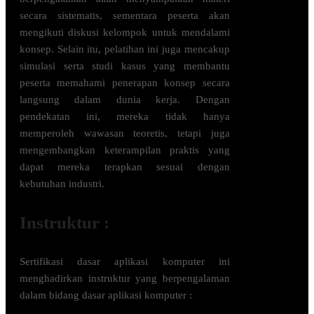
secara sistematis, sementara peserta akan
mengikuti diskusi kelompok untuk mendalami
konsep. Selain itu, pelatihan ini juga mencakup
simulasi serta studi kasus yang membantu
peserta memahami penerapan konsep secara
langsung dalam dunia kerja. Dengan
pendekatan ini, mereka tidak hanya
memperoleh wawasan teoretis, tetapi juga
mengembangkan keterampilan praktis yang
dapat mereka terapkan sesuai dengan
kebutuhan industri.
Instruktur :
Sertifikasi
dasar aplikasi komputer
ini
menghadirkan instruktur yang berpengalaman
dalam bidang
dasar aplikasi komputer
: