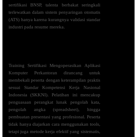
sertifikasi BNSP, talenta berbakat seringkali
terlewatkan dalam sistem penyaringan otomatis
(ATS) hanya karena kurangnya validasi standar
industri pada resume mereka.
Apa manfaat
Sertifikasi
Mengoperasikan Aplikasi
Komputer Perkantoran ini?
Training Sertifikasi Mengoperasikan Aplikasi
Komputer Perkantoran dirancang untuk
membekali peserta dengan keterampilan praktis
sesuai Standar Kompetensi Kerja Nasional
Indonesia (SKKNI). Pelatihan ini mencakup
penguasaan perangkat lunak pengolah kata,
pengolah angka (spreadsheet), hingga
pembuatan presentasi yang profesional. Peserta
tidak hanya diajarkan cara menggunakan tools,
tetapi juga metode kerja efektif yang sistematis,