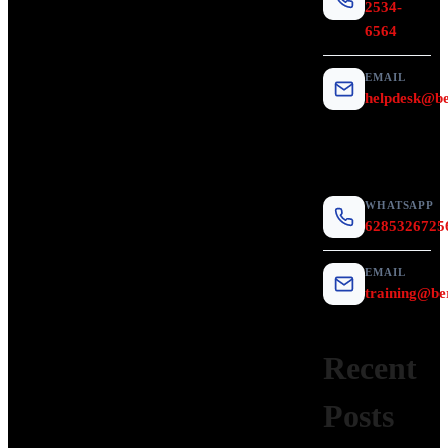
2534-
6564
EMAIL
helpdesk@be
WHATSAPP
6285326725
EMAIL
training@ber
Recent
Posts