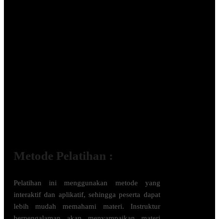
Curriculum Vitae (CV) terbaru
Scan ijazah terakhir
Portofolio relevan yang dimiliki (Copy
SK Pengangkatan Pegawai, Uraian
Pekerjaan terkini (Job Desk), dll.)
Pas foto 3×4 dan 4×6 masing-masing
sebanyak 1 lembar berlatar belakang
warna merah dan berpakaian rapi (tidak
diperbolehkan menggunakan kaos).
Masing-masing peserta wajib membawa
laptop.
Metode Pelatihan :
Pelatihan ini menggunakan metode yang
interaktif dan aplikatif, sehingga peserta dapat
lebih mudah memahami materi. Instruktur
berpengalaman akan menyampaikan materi