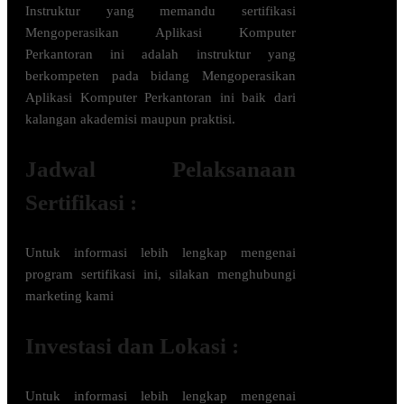
Instruktur yang memandu sertifikasi
Mengoperasikan Aplikasi Komputer
Perkantoran
ini adalah instruktur yang
berkompeten pada bidang
Mengoperasikan
Aplikasi Komputer Perkantoran
ini baik dari
kalangan akademisi maupun praktisi.
Jadwal Pelaksanaan
Sertifikasi :
Untuk informasi lebih lengkap mengenai
program sertifikasi ini, silakan menghubungi
marketing kami
Investasi dan Lokasi :
Untuk informasi lebih lengkap mengenai