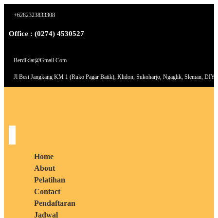
+6282323833308
Office : (0274) 4530527
Berdiklat@gmail.com
Jl Besi Jangkang KM 1 (Ruko Pagar Batik), Klidon, Sukoharjo, Ngaglik, Sleman, DIY
Home
About
Pelatihan
Contact
Pendaftaran
Jadwal