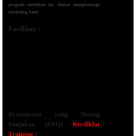
program sertifikasi ini, silakan menghubungi
marketing kami
Fasilitas :
Module / Handout
Sertifikat Kompetensi BNSP
FREE Bag or backpack (Tas Training)
Training Kit (Dokumentasi photo,
Blocknote, ATK, etc)
2x Coffee Break & 1 Lunch, Dinner
FREE Souvenir Exclusive
Training room full AC and Multimedia
Pertanyaan yang Sering
Diajukan (FAQ)
Berdiklat
Training
?