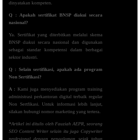
dinyatakan kompeten.
Q : Apakah sertifikat BNSP diakui secara
nasional?
Ya. Sertifikat yang diterbitkan melalui skema
BNSP diakui secara nasional dan digunakan
sebagai standar kompetensi dalam berbagai
sektor industri.
Q : Selain sertifikasi, apakah ada program
Non Sertifikasi?
A :
Kami juga menyediakan program
training
administrasi perkantoran digital terbaik
regular
Non Sertfikasi. Untuk informasi lebih lanjut,
silakan hubungi nomor marketing yang tertera.
*Artikel ini ditulis oleh Fauziah AEPR, seorang
SEO Content Writer selain itu juga Copywriter
profesional dengan pengalaman sejak tahun