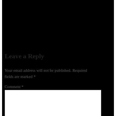
PENYIAPAN ADMINISTRASI
PERPAJAKAN
Leave a Reply
Your email address will not be published.
Required
fields are marked
*
Comment
*