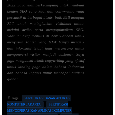
2022. Saya telah berkecimpung untuk membuat
konten SEO yang kuat dan copywriting yang
persuasif di berbagai bisnis, baik B2B maupun
B2C untuk meningkatkan visibilitas online
melalui artikel serta mengoptimalkan SEO.
Saat ini aktif menulis di berdiklat.com untuk
menyusun konten yang tidak hanya menarik
dan informatif tetapi juga merancang untuk
mengonversi visitor menjadi customer. Saya
juga menguasai teknik copywriting yang efektif
untuk landing page dalam bahasa Indonesia
dan bahasa Inggris untuk mencapai audiens
global.
🔖Tags:
SERTIFIKASI DASAR APLIKASI
KOMPUTER JAKARTA
SERTIFIKASI
MENGOPERASIKAN APLIKASI KOMPUTER