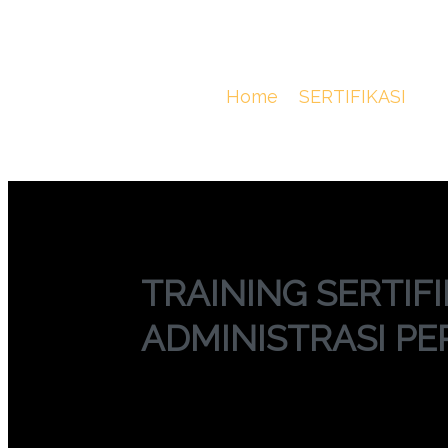
TRAINING SER
ADMINISTRAS
You Are Here :
Home
/
SERTIFIKASI
/
T
TRAINING SERTIF
ADMINISTRASI P