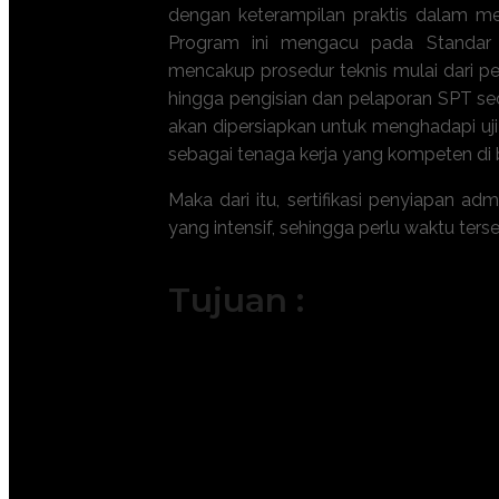
dengan keterampilan praktis dalam men
Program ini mengacu pada Standar 
mencakup prosedur teknis mulai dari pe
hingga pengisian dan pelaporan SPT seca
akan dipersiapkan untuk menghadapi u
sebagai tenaga kerja yang kompeten di b
Maka dari itu,
sertifikasi penyiapan adm
yang intensif, sehingga perlu waktu ters
Tujuan :
Menguasai teknik penghitungan pajak
Memahami prosedur pengisian dan 
Meningkatkan akurasi dalam rekonsili
Meminimalisir risiko kesalahan admin
Mendapatkan pengakuan kompetensi