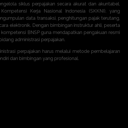
gelola siklus perpajakan secara akurat dan akuntabel.
Kompetensi Kerja Nasional Indonesia (SKKNI), yang
ngumpulan data transaksi, penghitungan pajak terutang,
ra elektronik. Dengan bimbingan instruktur ahli, peserta
ji kompetensi BNSP guna mendapatkan pengakuan resmi
idang administrasi perpajakan.
inistrasi perpajakan
harus melalui metode pembelajaran
endiri dan bimbingan yang profesional.
 sesuai regulasi terbaru.
pelaporan SPT masa dan tahunan.
asi fiskal perusahaan.
istratif dan denda pajak.
 resmi dari BNSP.