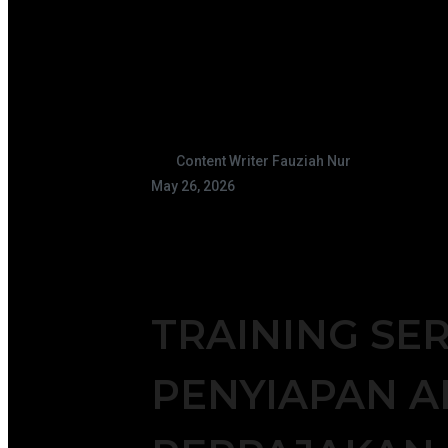
Content Writer Fauziah Nur
May 26, 2026
TRAINING SER
PENYIAPAN A