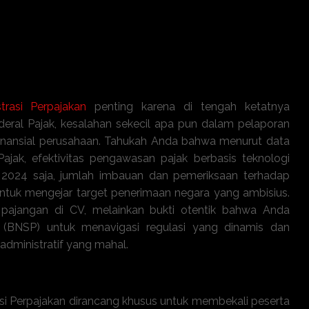
trasi Perpajakan
penting karena di tengah ketatnya
deral Pajak, kesalahan sekecil apa pun dalam pelaporan
as finansial perusahaan. Tahukah Anda bahwa menurut data
ajak, efektivitas pengawasan pajak berbasis teknologi
 2024 saja, jumlah imbauan dan pemeriksaan terhadap
n untuk mengejar target penerimaan negara yang ambisius.
ar pajangan di CV, melainkan bukti otentik bahwa Anda
l (BNSP) untuk menavigasi regulasi yang dinamis dan
 administratif yang mahal.
dministrasi Perpajakan ini?
rasi Perpajakan dirancang khusus untuk membekali peserta