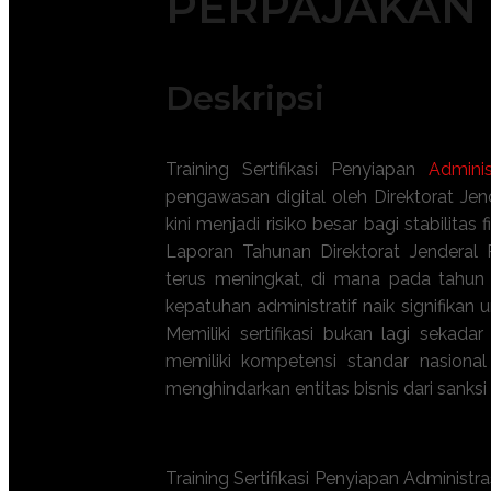
PERPAJAKAN
Deskripsi
Training Sertifikasi Penyiapan
Adminis
pengawasan digital oleh Direktorat Jen
kini menjadi risiko besar bagi stabilit
Laporan Tahunan Direktorat Jenderal P
terus meningkat, di mana pada tahun
kepatuhan administratif naik signifika
Memiliki sertifikasi bukan lagi sekad
memiliki kompetensi standar nasiona
menghindarkan entitas bisnis dari sanksi
Apa manfaat
Sertifikasi Penyiapan A
Training Sertifikasi Penyiapan Administ